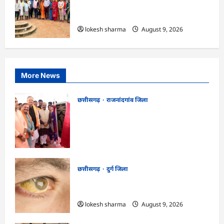
CG : ग्राम पंचायत मुढ़ीपार अंतर्गत विशेष ग्राम
सभा में योजनाओं का सामाजिक अंकेक्षण…
lokesh sharma
August 9, 2026
More News
छत्तीसगढ़
राजनांदगांव जिला
राजनांदगांव को ₹43.61 करोड़ की बड़ी सौगात:
प्रदेश का सबसे बड़ा 2000 सीटर ऑडिटोरियम
बनेगा, डॉ. रमन सिंह-अरुण साव ने किया
भूमिपूजन
kadwaghut
August 9, 2026
छत्तीसगढ़
दुर्ग जिला
CG : 8 परिवारों के 2 दर्जन से अधिक लोग
पीलिया-टाइफाइड से बीमार…
lokesh sharma
August 9, 2026