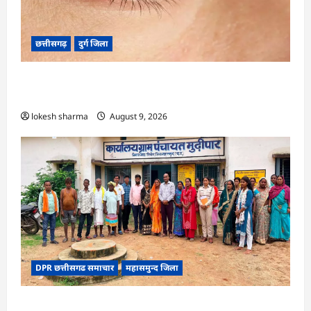
छत्तीसगढ़
दुर्ग जिला
CG : 8 परिवारों के 2 दर्जन से अधिक लोग पीलिया-
टाइफाइड से बीमार…
lokesh sharma
August 9, 2026
DPR छत्तीसगढ समाचार
महासमुन्द जिला
CG : ग्राम पंचायत मुढ़ीपार अंतर्गत विशेष ग्राम सभा में