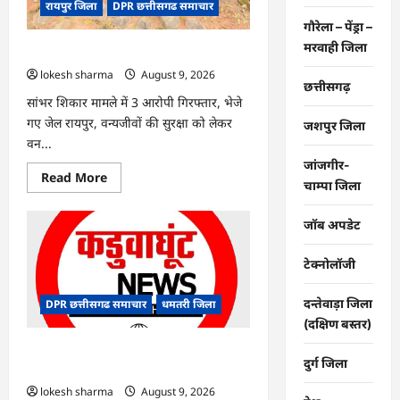
रायपुर जिला
DPR छत्तीसगढ समाचार
गौरेला – पेंड्रा –
मरवाही जिला
CG : वन्यजीव तस्करों पर कड़ी कार्रवाई
lokesh sharma
August 9, 2026
छत्तीसगढ़
सांभर शिकार मामले में 3 आरोपी गिरफ्तार, भेजे
गए जेल रायपुर, वन्यजीवों की सुरक्षा को लेकर
जशपुर जिला
वन...
जांजगीर-
Read
Read More
चाम्पा जिला
more
about
CG
जॉब अपडेट
:
वन्यजीव
तस्करों
पर
टेक्नोलॉजी
कड़ी
कार्रवाई
दन्तेवाड़ा जिला
DPR छत्तीसगढ समाचार
धमतरी जिला
(दक्षिण बस्तर)
CG : जिले में 1 जून से अब तक 678.9
दुर्ग जिला
मिलीमीटर वर्षा दर्ज
lokesh sharma
August 9, 2026