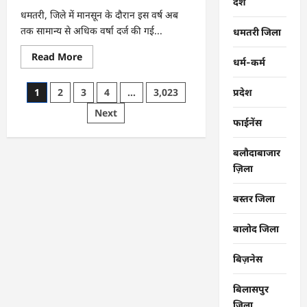
देश
धमतरी, जिले में मानसून के दौरान इस वर्ष अब
तक सामान्य से अधिक वर्षा दर्ज की गई...
धमतरी जिला
Read
Read More
धर्म-कर्म
more
about
CG
Posts
1
2
3
4
…
3,023
प्रदेश
:
जिले
pagination
Next
में
1
फाईनेंस
जून
से
अब
बलौदाबाजार
तक
ज़िला
678.9
मिलीमीटर
वर्षा
बस्तर जिला
दर्ज
बालोद जिला
बिज़नेस
बिलासपुर
जिला