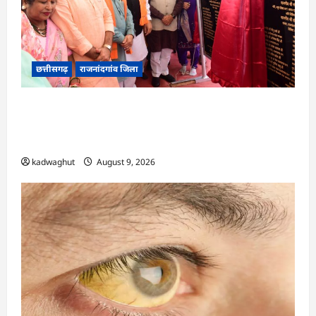
छत्तीसगढ़
राजनांदगांव जिला
राजनांदगांव को ₹43.61 करोड़ की बड़ी सौगात: प्रदेश का
सबसे बड़ा 2000 सीटर ऑडिटोरियम बनेगा, डॉ. रमन
सिंह-अरुण साव ने किया भूमिपूजन
kadwaghut
August 9, 2026