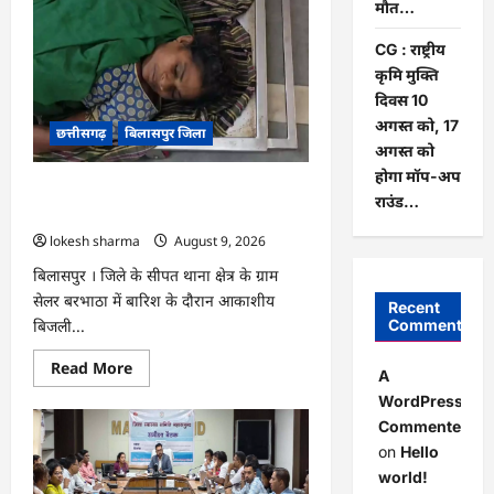
मौत…
मुढ़ीपार
अंतर्गत
विशेष
CG : राष्ट्रीय
ग्राम
कृमि मुक्ति
सभा
में
दिवस 10
योजनाओं
का
अगस्त को, 17
छत्तीसगढ़
बिलासपुर जिला
सामाजिक
अगस्त को
अंकेक्षण…
होगा मॉप-अप
CG : आकाशीय बिजली का कहर, खेत से लौट
राउंड…
रही महिला की मौत…
lokesh sharma
August 9, 2026
बिलासपुर । जिले के सीपत थाना क्षेत्र के ग्राम
सेलर बरभाठा में बारिश के दौरान आकाशीय
Recent
बिजली...
Comments
Read
Read More
A
more
about
WordPress
CG
Commenter
:
आकाशीय
on
Hello
बिजली
का
world!
कहर,