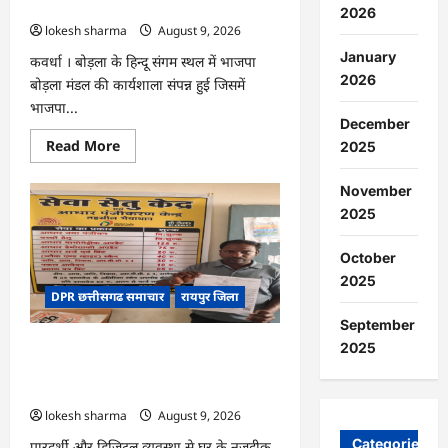
मॉप-
जसविंदर बग्गा
2026
अप
lokesh sharma
August 9, 2026
राउंड…
January
कवर्धा । बोड़ला के हिन्दू संगम स्थल में भाजपा
2026
बोड़ला मंडल की कार्यशाला संपन्न हुई जिसमें
भाजपा...
December
Read
Read More
2025
more
about
CG
November
:
2025
हमारी
आन,
बान
और
October
शान
2025
है
DPR छत्तीसगढ समाचार
रायपुर जिला
तिरंगा
:
September
जसविंदर
बग्गा
2025
CG : सेवा सेतु बना विद्यार्थियों के भविष्य का
संबल, छात्रा संजना को समय पर मिला जाति
प्रमाण पत्र
lokesh sharma
August 9, 2026
Categories
पारदर्शी और डिजिटल व्यवस्था से घर के नजदीक