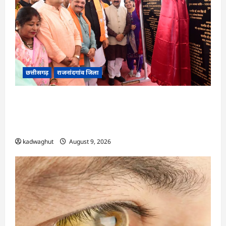
छत्तीसगढ़
राजनांदगांव जिला
राजनांदगांव को ₹43.61 करोड़ की बड़ी सौगात: प्रदेश का
सबसे बड़ा 2000 सीटर ऑडिटोरियम बनेगा, डॉ. रमन
सिंह-अरुण साव ने किया भूमिपूजन
kadwaghut
August 9, 2026