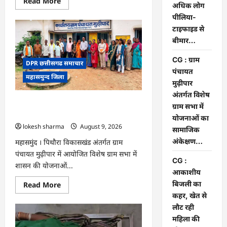
Read
Read More
अधिक लोग
more
about
पीलिया-
CG
:
टाइफाइड से
8
बीमार…
परिवारों
के
2
CG : ग्राम
DPR छत्तीसगढ समाचार
दर्जन
से
पंचायत
महासमुन्द जिला
अधिक
मुढ़ीपार
लोग
पीलिया-
अंतर्गत विशेष
टाइफाइड
CG : ग्राम पंचायत मुढ़ीपार अंतर्गत विशेष ग्राम
ग्राम सभा में
से
बीमार…
सभा में योजनाओं का सामाजिक अंकेक्षण…
योजनाओं का
lokesh sharma
August 9, 2026
सामाजिक
अंकेक्षण…
महासमुंद । पिथौरा विकासखंड अंतर्गत ग्राम
पंचायत मुढ़ीपार में आयोजित विशेष ग्राम सभा में
CG :
शासन की योजनाओं...
आकाशीय
बिजली का
Read
Read More
more
कहर, खेत से
about
CG
लौट रही
:
महिला की
ग्राम
पंचायत