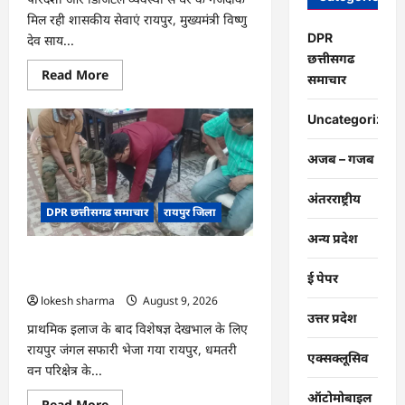
मिल रही शासकीय सेवाएं रायपुर, मुख्यमंत्री विष्णु
DPR
देव साय...
छत्तीसगढ
Read
Read More
समाचार
more
about
CG
Uncategorized
:
सेवा
सेतु
अजब – गजब
बना
विद्यार्थियों
के
अंतरराष्ट्रीय
भविष्य
DPR छत्तीसगढ समाचार
रायपुर जिला
का
संबल,
छात्रा
अन्य प्रदेश
संजना
CG : गंगरेल के जंगलों से गहरे जख्मों के साथ
को
समय
रेस्क्यू हुआ अजगर…
ई पेपर
पर
lokesh sharma
August 9, 2026
मिला
जाति
उत्तर प्रदेश
प्रमाण
प्राथमिक इलाज के बाद विशेषज्ञ देखभाल के लिए
पत्र
रायपुर जंगल सफारी भेजा गया रायपुर, धमतरी
एक्सक्लूसिव
वन परिक्षेत्र के...
ऑटोमोबाइल
Read
Read More