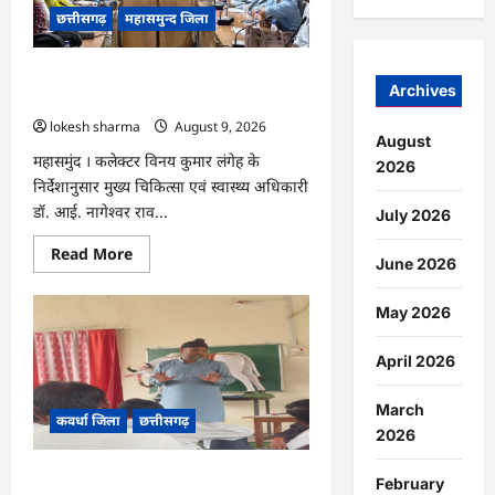
खेत
छत्तीसगढ़
महासमुन्द जिला
से
लौट
रही
महिला
CG : राष्ट्रीय कृमि मुक्ति दिवस 10 अगस्त को,
की
Archives
17 अगस्त को होगा मॉप-अप राउंड…
मौत…
lokesh sharma
August 9, 2026
August
महासमुंद । कलेक्टर विनय कुमार लंगेह के
2026
निर्देशानुसार मुख्य चिकित्सा एवं स्वास्थ्य अधिकारी
डॉ. आई. नागेश्वर राव...
July 2026
Read
Read More
June 2026
more
about
CG
May 2026
:
राष्ट्रीय
कृमि
मुक्ति
April 2026
दिवस
10
अगस्त
March
कवर्धा जिला
छत्तीसगढ़
को,
2026
17
अगस्त
को
CG : हमारी आन, बान और शान है तिरंगा :
होगा
February