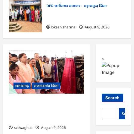
DPR छत्तीसगढ समाचार
महासमुन्द जिला
CG : ग्राम पंचायत मुढ़ीपार अंतर्गत विशेष ग्राम
सभा में योजनाओं का सामाजिक अंकेक्षण…
lokesh sharma
August 9, 2026
×
छत्तीसगढ़
राजनांदगांव जिला
Search
राजनांदगांव को ₹43.61 करोड़ की बड़ी
सौगात: प्रदेश का सबसे बड़ा 2000 सीटर
Searc
ऑडिटोरियम बनेगा, डॉ. रमन सिंह-अरुण साव
ने किया भूमिपूजन
kadwaghut
August 9, 2026