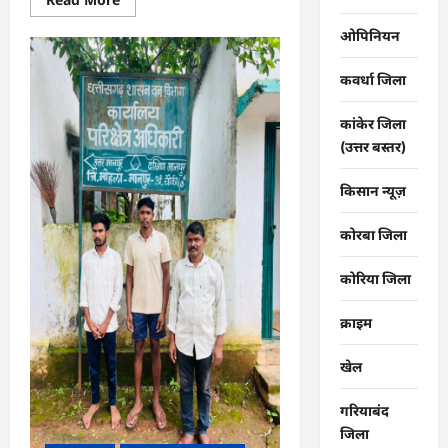
more
about
ओपिनियन
CG
:
गंगरेल
कवर्धा जिला
के
जंगलों
से
गहरे
कांकेर जिला
जख्मों
(उत्तर बस्तर)
के
साथ
रेस्क्यू
किसान न्यूज़
हुआ
अजगर…
कोरबा जिला
कोरिया जिला
क्राइम
खेल
गरियाबंद
जिला