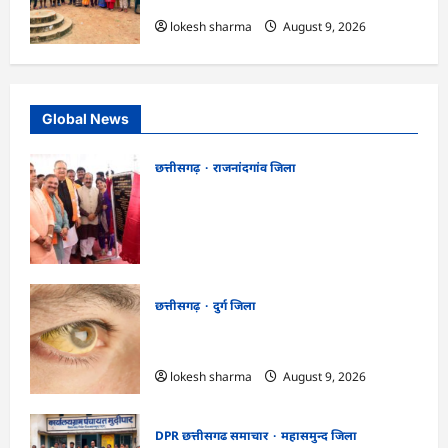
सभा में योजनाओं का सामाजिक अंकेक्षण…
lokesh sharma
August 9, 2026
Global News
छत्तीसगढ़
राजनांदगांव जिला
राजनांदगांव को ₹43.61 करोड़ की बड़ी सौगात:
प्रदेश का सबसे बड़ा 2000 सीटर ऑडिटोरियम
बनेगा, डॉ. रमन सिंह-अरुण साव ने किया
भूमिपूजन
kadwaghut
August 9, 2026
छत्तीसगढ़
दुर्ग जिला
CG : 8 परिवारों के 2 दर्जन से अधिक लोग
पीलिया-टाइफाइड से बीमार…
lokesh sharma
August 9, 2026
DPR छत्तीसगढ समाचार
महासमुन्द जिला