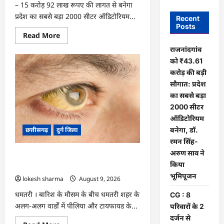
– 15 करोड़ 92 लाख रूपए की लागत से बनेगा
प्रदेश का सबसे बड़ा 2000 सीटर ऑडिटोरियम...
Recent
Posts
Read
Read More
more
about
राजनांदगांव
राजनांदगांव
को ₹43.61
को
₹43.61
करोड़ की बड़ी
करोड़
की
सौगात: प्रदेश
बड़ी
का सबसे बड़ा
सौगात:
प्रदेश
2000 सीटर
का
सबसे
ऑडिटोरियम
बड़ा
बनेगा, डॉ.
छत्तीसगढ़
दुर्ग जिला
2000
सीटर
रमन सिंह-
ऑडिटोरियम
अरुण साव ने
बनेगा,
CG : 8 परिवारों के 2 दर्जन से अधिक लोग
डॉ.
किया
पीलिया-टाइफाइड से बीमार…
रमन
सिंह-
भूमिपूजन
lokesh sharma
August 9, 2026
अरुण
साव
धमतरी । बारिश के मौसम के बीच धमतरी शहर के
CG : 8
ने
किया
अलग-अलग वार्डों में पीलिया और टायफायड के...
परिवारों के 2
भूमिपूजन
दर्जन से