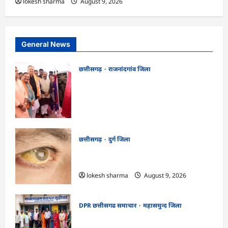
lokesh sharma
August 9, 2026
General News
छत्तीसगढ़
राजनांदगांव जिला
राजनांदगांव को ₹43.61 करोड़ की बड़ी सौगात:
प्रदेश का सबसे बड़ा 2000 सीटर ऑडिटोरियम
बनेगा, डॉ. रमन सिंह-अरुण साव ने किया
भूमिपूजन
kadwaghut
August 9, 2026
छत्तीसगढ़
दुर्ग जिला
CG : 8 परिवारों के 2 दर्जन से अधिक लोग
पीलिया-टाइफाइड से बीमार…
lokesh sharma
August 9, 2026
DPR छत्तीसगढ समाचार
महासमुन्द जिला
CG : ग्राम पंचायत मुढ़ीपार अंतर्गत विशेष ग्राम