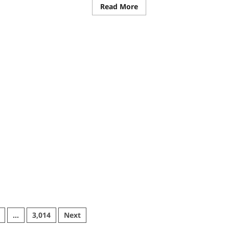
re
Read
Read More
ut
more
about
CG
:
्सव
जल
संरक्षण
से
बदला
जीवन
:
’
धमतरी
यान
के
भोथापारा
ा
में
मर्थन
आजीविका
डबरी
बनी
आर्थिक
स्वावलंबन
का
नया
आधार
…
3,014
Next