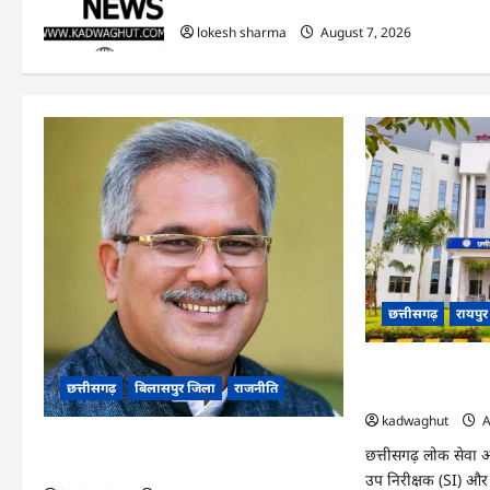
हुआ शुभारंभ
lokesh sharma
August 7, 2026
छत्तीसगढ़
रायपु
CGPSC SI भर्ती रिजल्ट
छत्तीसगढ़
बिलासपुर जिला
राजनीति
‘हे राम’ जैसे नामों
kadwaghut
A
CG News: पाटन सीट पर फंसे भूपेश बघेल! सुप्रीम
छत्तीसगढ़ लोक सेवा आ
कोर्ट ने हाईकोर्ट के फैसले में दखल से किया इनकार
उप निरीक्षक (SI) और प