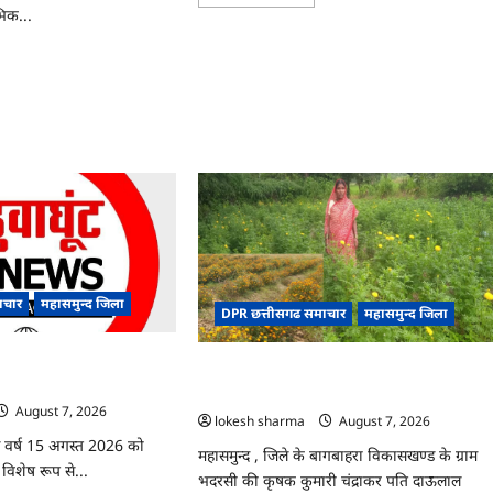
more
भिक...
about
CG
:
ad
ग्राम
re
पंचायत
ut
भैंसासुर
PSC
में
नवीन
आधार
्ट
केंद्र
का
़’,
हुआ
स
शुभारंभ
’
ं
ाचार
महासमुन्द जिला
DPR छत्तीसगढ समाचार
महासमुन्द जिला
ल,
ोग
िले में आजादी का जश्न
CG : गेंदे की खेती से कुमारी चंद्राकर ने बढ़ाई अपन
ई
े रूप में मनाया जाएगा
आमदनी
August 7, 2026
lokesh sharma
August 7, 2026
इस वर्ष 15 अगस्त 2026 को
महासमुन्द , जिले के बागबाहरा विकासखण्ड के ग्राम
व विशेष रूप से...
भदरसी की कृषक कुमारी चंद्राकर पति दाऊलाल