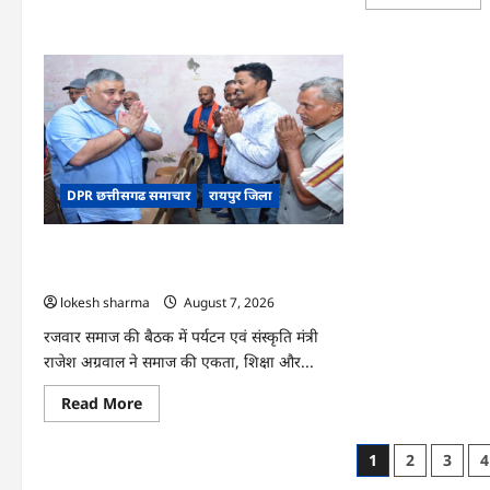
mo
CG
abo
:
CG
धान
:
के
वन
साथ
महोत
अदरक
में
की
‘एक
खेती
पेड़
ने
माँ
बदली
के
किसान
नाम
की
अभि
DPR छत्तीसगढ समाचार
रायपुर जिला
तकदीर,
को
पौन
मिल
एकड़
जनस
से
CG : समाज की एकजुटता सामाजिक विकास की
कमाया
लाखों
सबसे बड़ी शक्ति : राजेश अग्रवाल
का
lokesh sharma
August 7, 2026
मुनाफा
रजवार समाज की बैठक में पर्यटन एवं संस्कृति मंत्री
राजेश अग्रवाल ने समाज की एकता, शिक्षा और...
Read
Read More
more
about
CG
Posts
1
2
3
4
:
समाज