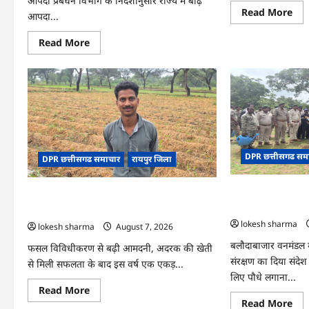
आपदा प्रबंधन विभाग के निर्देशानुसार राज्य में बाढ़
Re
Read More
आपदा...
mo
abo
CG
Read
Read More
:
more
15
about
अगस
CG
को
:
जिल
आपदा
में
प्रबंधन
आज
संबंधी
का
राज्य
जश्न
स्तरीय
साक्
मॉक
के
एक्सरसाइज
उल्
DPR छत्तीसगढ सम
का
DPR छत्तीसगढ समाचार
रायपुर जिला
के
वीडियो
रूप
कान्फ्रेंसिंग
में
के
CG : वन महोत्सव में 
मना
CG : धान के साथ अदरक की खेती ने बदली किसान
जरिए
जाए
कार्यशाला
को मिला जनसमर्थन
की तकदीर, पौन एकड़ से कमाया लाखों का मुनाफा
आयोजित
lokesh sharma
lokesh sharma
August 7, 2026
बलौदाबाजार वनमंडल मे
फसल विविधीकरण से बढ़ी आमदनी, अदरक की खेती
संरक्षण का दिया संदेश 
से मिली सफलता के बाद इस वर्ष एक एकड़...
लिए पौधे लगाना...
Read
Read More
more
Re
Read More
about