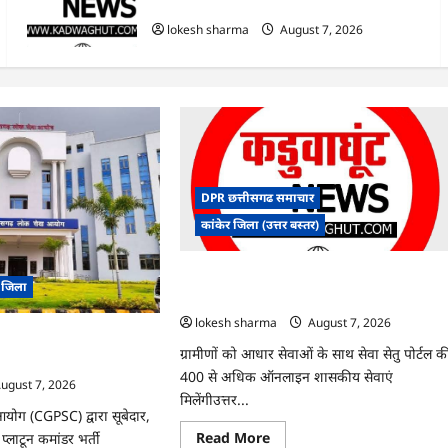
हुआ शुभारंभ
lokesh sharma
August 7, 2026
DPR छत्तीसगढ समाचार
कांकेर जिला (उत्तर बस्तर)
CG : ग्राम पंचायत भैंसासुर में नवीन आधार केंद्र क
र जिला
हुआ शुभारंभ
lokesh sharma
August 7, 2026
 में ‘न्यूज़’, ‘स्पेस रानी’ और
ग्रामीणों को आधार सेवाओं के साथ सेवा सेतु पोर्टल क
 पर बवाल, आयोग ने दी सफाई
400 से अधिक ऑनलाइन शासकीय सेवाएं
ugust 7, 2026
मिलेंगीउत्तर...
योग (CGPSC) द्वारा सूबेदार,
Read
Read More
्लाटून कमांडर भर्ती