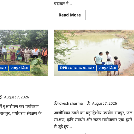
चंद्राकर ने...
ad
re
ut
Read
Read More
more
about
CG
्त
:
गेंदे
े
की
खेती
ादी
से
कुमारी
चंद्राकर
षरता
ने
बढ़ाई
लास
ाचार
रायपुर जिला
DPR छत्तीसगढ समाचार
रायपुर जिला
अपनी
आमदनी
‘एक पेड़ माँ के नाम’ अभियान
CG : जल संरक्षण से बदला जीवन : धमतरी के
या
गा
भोथापारा में आजीविका डबरी बनी आर्थिक
स्वावलंबन का नया आधार
August 7, 2026
lokesh sharma
August 7, 2026
ं वृक्षारोपण कर पर्यावरण
आजीविका डबरी का बहुउद्देशीय उपयोग रायपुर, जल
रायपुर, पर्यावरण संरक्षण के
संरक्षण, कृषि संवर्धन और सतत स्वरोजगार एक-दूसरे
से जुड़े हुए...
ad