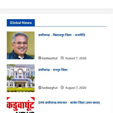
Global News
छत्तीसगढ़
बिलासपुर जिला
राजनीति
CG News: पाटन सीट पर फंसे भूपेश बघेल!
सुप्रीम कोर्ट ने हाईकोर्ट के फैसले में दखल से किया
इनकार
kadwaghut
August 7, 2026
छत्तीसगढ़
रायपुर जिला
CGPSC SI भर्ती रिजल्ट में ‘न्यूज़’, ‘स्पेस रानी’ और
‘हे राम’ जैसे नामों पर बवाल, आयोग ने दी सफाई
kadwaghut
August 7, 2026
DPR छत्तीसगढ समाचार
कांकेर जिला (उत्तर बस्तर)
CG : ग्राम पंचायत भैंसासुर में नवीन आधार केंद्र का