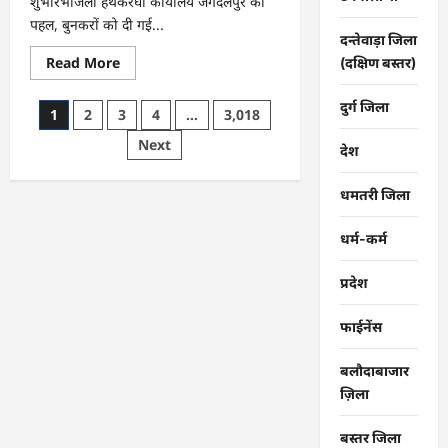
शुभारंभजिला हथकरघा कार्यालय जगदलपुर की
पहल, बुनकरों को दी गई...
दन्तेवाड़ा जिला
Read
Read More
(दक्षिण बस्तर)
more
about
CG
दुर्ग जिला
Posts
1
2
3
4
…
3,018
:
राष्ट्रीय
pagination
Next
हथकरघा
देश
दिवस
पर
विशेष
धमतरी जिला
आयोजन
…
धर्म-कर्म
प्रदेश
फाईनेंस
बलौदाबाजार
ज़िला
बस्तर जिला