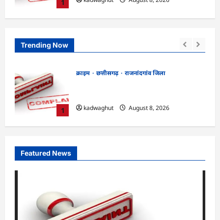
1
Trending Now
क्राइम
छत्तीसगढ़
रायपुर जिला
भगवान शिव पर कथित आपत्तिजनक टिप्पणी
मांग
मामला: छत्तीसगढ़ क्रिश्चियन फोरम के अध्यक्ष
अरुण पन्नालाल की जमानत खारिज
2
kadwaghut
August 8, 2026
Featured News