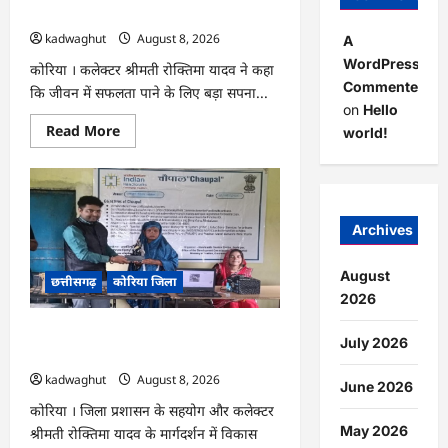
प्रवास
के लिए जुनून जरूरी : कलेक्टर …
पर
kadwaghut
August 8, 2026
A
WordPress
कोरिया । कलेक्टर श्रीमती रोक्तिमा यादव ने कहा
Commenter
कि जीवन में सफलता पाने के लिए बड़ा सपना...
on
Hello
Read
Read More
world!
more
about
CG
:
अच्छा
और
बड़ा
Archives
सोचो,
लक्ष्य
हासिल
August
छत्तीसगढ़
कोरिया जिला
करने
के
2026
लिए
जुनून
CG : कलेक्टर के मार्गदर्शन में छह गांवों तक
जरूरी
July 2026
:
पहुंची हस्तशिल्प विकास योजनाएं …
कलेक्टर
kadwaghut
August 8, 2026
…
June 2026
कोरिया । जिला प्रशासन के सहयोग और कलेक्टर
May 2026
श्रीमती रोक्तिमा यादव के मार्गदर्शन में विकास