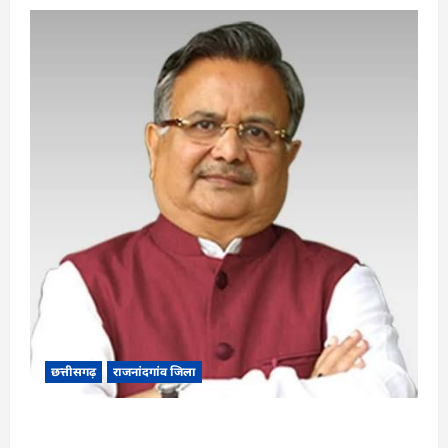
छत्तीसगढ़
राजनांदगांव जिला
Rajnandgaon: विधानसभा अध्यक्ष डॉ. रमन सिंह 9 एवं