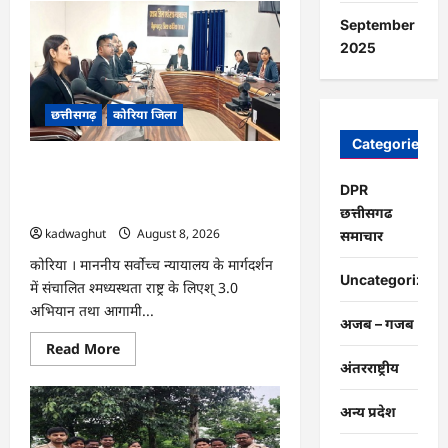
CG
:
September
15
अगस्त
2025
को
जिलेभर
में
आयोजित
छत्तीसगढ़
कोरिया जिला
होगा
‘उल्लास
महा-
Categories
चौपाल
CG : नेशनल लोक अदालत एवं ‘मध्यस्थता राष्ट्र
…
के लिए‘ 3.0 अभियान हेतु न्यायाधीशों की
DPR
समीक्षा बैठक …
छत्तीसगढ
kadwaghut
August 8, 2026
समाचार
कोरिया । माननीय सर्वाेच्च न्यायालय के मार्गदर्शन
Uncategorized
में संचालित श्मध्यस्थता राष्ट्र के लिएश् 3.0
अभियान तथा आगामी...
अजब – गजब
Read
Read More
more
अंतरराष्ट्रीय
about
CG
:
अन्य प्रदेश
नेशनल
लोक
अदालत