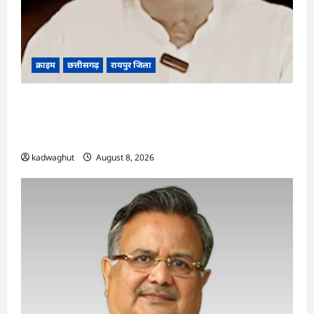
क्राइम
छत्तीसगढ़
रायपुर जिला
भगवान शिव पर कथित आपत्तिजनक टिप्पणी मामला:
छत्तीसगढ़ क्रिश्चियन फोरम के अध्यक्ष अरुण पन्नालाल की
जमानत खारिज
kadwaghut
August 8, 2026