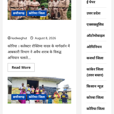
ई पेपर
एवं
‘मध्यस्थता
राष्ट्र
उत्तर प्रदेश
छत्तीसगढ़
कोरिया जिला
के
लिए‘
3.0
अभियान
एक्सक्लूसिव
CG : अवैध शराब पर आबकारी का शिकंजा,
हेतु
न्यायाधीशों
महुआ शराब व एमपी की अंग्रेजी शराब जब्त …
की
ऑटोमोबाइल
kadwaghut
August 8, 2026
समीक्षा
बैठक
…
कोरिया । कलेक्टर रोक्तिमा यादव के मार्गदर्शन में
ओपिनियन
आबकारी विभाग ने अवैध शराब के विरुद्ध
अभियान चलाते...
कवर्धा जिला
Read
Read More
कांकेर जिला
more
about
(उत्तर बस्तर)
CG
:
अवैध
किसान न्यूज़
शराब
पर
आबकारी
छत्तीसगढ़
कोरिया जिला
कोरबा जिला
का
शिकंजा,
महुआ
कोरिया जिला
शराब
CG : ग्राम पंचायतों में रोजगार सह आवास
व