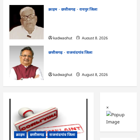
क्राइम
छत्तीसगढ़
रायपुर जिला
भगवान शिव पर कथित आपत्तिजनक टिप्पणी
मामला: छत्तीसगढ़ क्रिश्चियन फोरम के अध्यक्ष
अरुण पन्नालाल की जमानत खारिज
kadwaghut
August 8, 2026
छत्तीसगढ़
राजनांदगांव जिला
Rajnandgaon: विधानसभा अध्यक्ष डॉ. रमन
सिंह 9 एवं 10 अगस्त को जिले के प्रवास पर
kadwaghut
August 8, 2026
×
क्राइम
छत्तीसगढ़
राजनांदगांव जिला