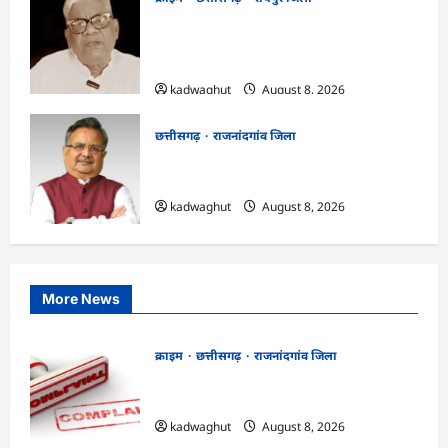
भगवान शिव पर कथित आपत्तिजनक टिप्पणी
मामला: छत्तीसगढ़ क्रिश्चियन फोरम के अध्यक्ष
अरुण पन्नालाल की जमानत खारिज
kadwaghut
August 8, 2026
छत्तीसगढ़
राजनांदगांव जिला
Rajnandgaon: विधानसभा अध्यक्ष डॉ. रमन
सिंह 9 एवं 10 अगस्त को जिले के प्रवास पर
kadwaghut
August 8, 2026
More News
क्राइम
छत्तीसगढ़
राजनांदगांव जिला
Cg.जमीन सीमांकन विवाद में 50 लाख की मांग
का आरोप, SP से शिकायत
kadwaghut
August 8, 2026