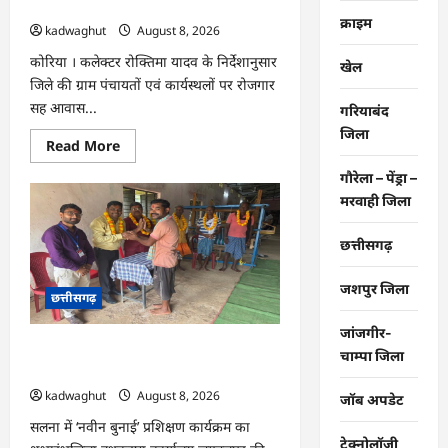
दिवस आयोजित …
एमपी
क्राइम
की
kadwaghut
August 8, 2026
अंग्रेजी
शराब
कोरिया । कलेक्टर रोक्तिमा यादव के निर्देशानुसार
खेल
जब्त
…
जिले की ग्राम पंचायतों एवं कार्यस्थलों पर रोजगार
सह आवास...
गरियाबंद
जिला
Read
Read More
more
about
गौरेला – पेंड्रा –
CG
:
मरवाही जिला
ग्राम
पंचायतों
में
छत्तीसगढ़
रोजगार
सह
आवास
जशपुर जिला
छत्तीसगढ़
दिवस
आयोजित
…
जांजगीर-
CG : राष्ट्रीय हथकरघा दिवस पर विशेष
चाम्पा जिला
आयोजन …
kadwaghut
August 8, 2026
जॉब अपडेट
सलना में ‘नवीन बुनाई’ प्रशिक्षण कार्यक्रम का
टेक्नोलॉजी