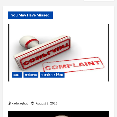
You May Have Missed
क्राइम
छत्तीसगढ़
राजनांदगांव जिला
Cg.जमीन सीमांकन विवाद में 50 लाख की मांग का
आरोप, SP से शिकायत
kadwaghut
August 8, 2026