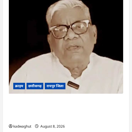
क्राइम
छत्तीसगढ़
रायपुर जिला
भगवान शिव पर कथित आपत्तिजनक टिप्पणी मामला:
छत्तीसगढ़ क्रिश्चियन फोरम के अध्यक्ष अरुण पन्नालाल की
जमानत खारिज
kadwaghut
August 8, 2026