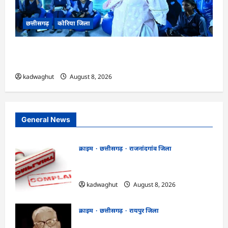
छत्तीसगढ़
कोरिया जिला
CG : अच्छा और बड़ा सोचो, लक्ष्य हासिल करने के लिए
जुनून जरूरी : कलेक्टर …
kadwaghut
August 8, 2026
General News
क्राइम
छत्तीसगढ़
राजनांदगांव जिला
Cg.जमीन सीमांकन विवाद में 50 लाख की मांग
का आरोप, SP से शिकायत
kadwaghut
August 8, 2026
क्राइम
छत्तीसगढ़
रायपुर जिला
भगवान शिव पर कथित आपत्तिजनक टिप्पणी