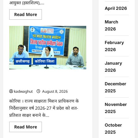
आयुक्त (हस्तशिल्प),...
April 2026
Read
Read More
more
March
about
CG
2026
:
कलेक्टर
के
February
मार्गदर्शन
में
2026
छह
गांवों
छत्तीसगढ़
कोरिया जिला
तक
January
पहुंची
हस्तशिल्प
2026
विकास
CG : 15 अगस्त को जिलेभर में आयोजित होगा
योजनाएं
…
‘उल्लास महा-चौपाल …
December
2025
kadwaghut
August 8, 2026
कोरिया । राज्य साक्षरता मिशन प्राधिकरण के
November
निर्देशानुसार वर्ष 2026-27 में प्रदेश को शत-
2025
प्रतिशत साक्षर बनाने के...
October
Read
Read More
more
2025
about