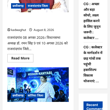
की
जमानत
CG : अच्छा
छत्तीसगढ़
राजनांदगांव जिला
खारिज
और बड़ा
सोचो, लक्ष्य
Rajnandgaon: विधानसभा अध्यक्ष डॉ. रमन
हासिल करने
सिंह 9 एवं 10 अगस्त को जिले के प्रवास पर
के लिए जुनून
kadwaghut
August 8, 2026
जरूरी :
राजनांदगांव 08 अगस्त 2026। विधानसभा
कलेक्टर …
अध्यक्ष डॉ. रमन सिंह 9 एवं 10 अगस्त 2026 को
CG : कलेक्टर
राजनांदगांव जिले...
के मार्गदर्शन में
Read
Read More
छह गांवों तक
more
पहुंची
about
Rajnandgaon:
हस्तशिल्प
विधानसभा
अध्यक्ष
विकास
डॉ.
योजनाएं …
रमन
सिंह
9
एवं
छत्तीसगढ़
कोरिया जिला
10
अगस्त
को
Recent
जिले
CG : अच्छा और बड़ा सोचो, लक्ष्य हासिल करने
Comments
के