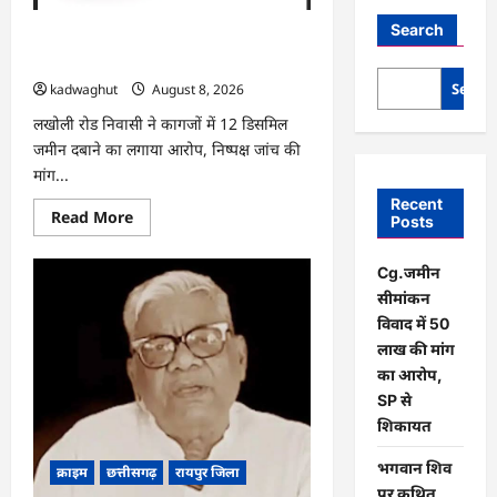
Search
Cg.जमीन सीमांकन विवाद में 50 लाख की मांग
का आरोप, SP से शिकायत
Searc
kadwaghut
August 8, 2026
लखोली रोड निवासी ने कागजों में 12 डिसमिल
जमीन दबाने का लगाया आरोप, निष्पक्ष जांच की
मांग...
Recent
Read
Read More
Posts
more
about
Cg.जमीन
Cg.जमीन
सीमांकन
विवाद
सीमांकन
में
50
विवाद में 50
लाख
लाख की मांग
की
मांग
का आरोप,
का
SP से
आरोप,
SP
शिकायत
से
शिकायत
भगवान शिव
क्राइम
छत्तीसगढ़
रायपुर जिला
पर कथित