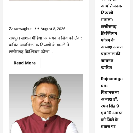
आपत्तिजनक
भगवान शिव पर कथित आपत्तिजनक टिप्पणी
टिप्पणी
मामला: छत्तीसगढ़ क्रिश्चियन फोरम के अध्यक्ष
मामला:
अरुण पन्नालाल की जमानत खारिज
छत्तीसगढ़
kadwaghut
August 8, 2026
क्रिश्चियन
रायपुर। सोशल मीडिया पर भगवान शिव को लेकर
फोरम के
कथित आपत्तिजनक टिप्पणी के मामले में
अध्यक्ष अरुण
छत्तीसगढ़ क्रिश्चियन फोरम...
पन्नालाल की
जमानत
Read
Read More
more
खारिज
about
भगवान
Rajnandga
शिव
पर
on:
कथित
आपत्तिजनक
विधानसभा
टिप्पणी
अध्यक्ष डॉ.
मामला:
छत्तीसगढ़
रमन सिंह 9
क्रिश्चियन
फोरम
एवं 10 अगस्त
के
को जिले के
अध्यक्ष
अरुण
प्रवास पर
पन्नालाल