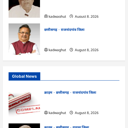
मामला: छत्तीसगढ़ क्रिश्चियन फोरम के अध्यक्ष
अरुण पन्नालाल की जमानत खारिज
kadwaghut
August 8, 2026
छत्तीसगढ़
राजनांदगांव जिला
Rajnandgaon: विधानसभा अध्यक्ष डॉ. रमन
सिंह 9 एवं 10 अगस्त को जिले के प्रवास पर
kadwaghut
August 8, 2026
Global News
क्राइम
छत्तीसगढ़
राजनांदगांव जिला
Cg.जमीन सीमांकन विवाद में 50 लाख की मांग
का आरोप, SP से शिकायत
kadwaghut
August 8, 2026
क्राइम
छत्तीसगढ़
रायपुर जिला