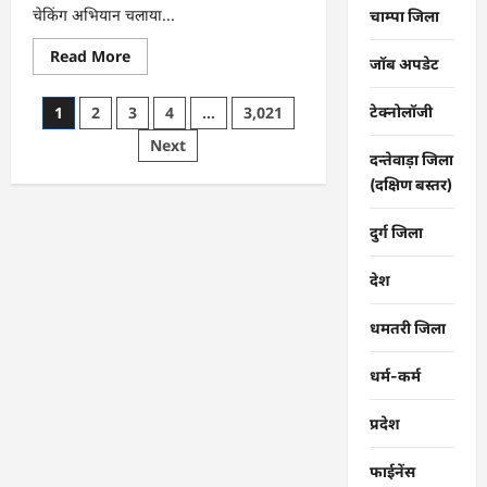
चेकिंग अभियान चलाया...
चाम्पा जिला
Read
Read More
जॉब अपडेट
more
about
राजनांदगांव
Posts
टेक्नोलॉजी
1
2
3
4
…
3,021
:
टिकट
pagination
Next
चेकिंग
दन्तेवाड़ा जिला
:
16
(दक्षिण बस्तर)
ट्रेनों
में
पकड़े
दुर्ग जिला
गए
312
यात्री…
देश
धमतरी जिला
धर्म-कर्म
प्रदेश
फाईनेंस