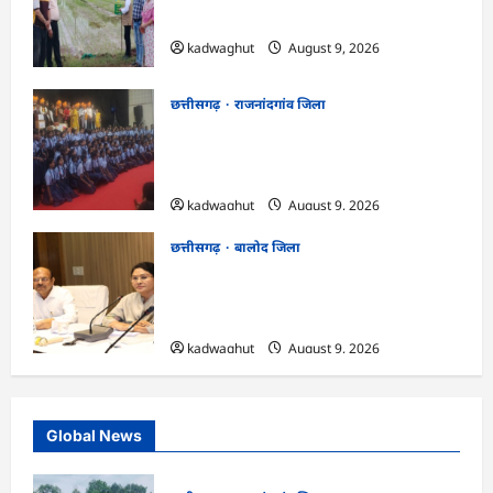
आधारित विशेष सलाह…
kadwaghut
August 9, 2026
छत्तीसगढ़
राजनांदगांव जिला
राजनांदगांव : ऑपरेशन सिपाही रक्षा सूत्र के तहत
सीमा पर तैनात वीर जवानों को भेजी गयी 28000
राखियां…
kadwaghut
August 9, 2026
छत्तीसगढ़
बालोद जिला
CG : कलेक्टर ने प्राचार्यों एवं शिक्षकों की बैठक
लेकर शिक्षा गुणवत्ता के कार्यों की गहन समीक्षा
की…
kadwaghut
August 9, 2026
Global News