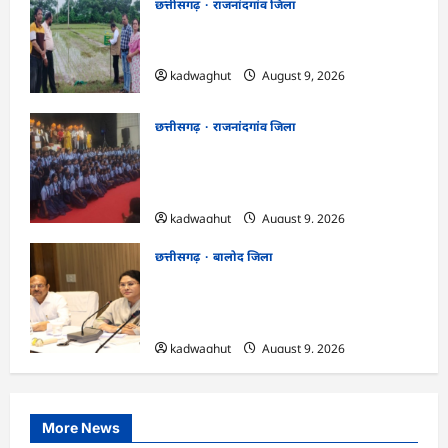
छत्तीसगढ़
राजनांदगांव जिला
राजनांदगांव : कृषि विज्ञान केन्द्र सुरगी की मौसम
आधारित विशेष सलाह…
kadwaghut
August 9, 2026
छत्तीसगढ़
राजनांदगांव जिला
राजनांदगांव : ऑपरेशन सिपाही रक्षा सूत्र के तहत
सीमा पर तैनात वीर जवानों को भेजी गयी 28000
राखियां…
kadwaghut
August 9, 2026
छत्तीसगढ़
बालोद जिला
CG : कलेक्टर ने प्राचार्यों एवं शिक्षकों की बैठक
लेकर शिक्षा गुणवत्ता के कार्यों की गहन समीक्षा
की…
kadwaghut
August 9, 2026
More News