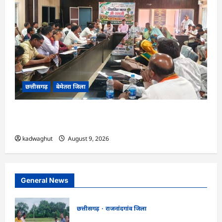
छत्तीसगढ़
बेमेतरा जिला
CG : विकसित भारत जी रामजी योजना : सरपंचों का एक
दिवसीय प्रशिक्षण संपन्न…
kadwaghut
August 9, 2026
General News
छत्तीसगढ़
राजनांदगांव जिला
राजनांदगांव : कृषि विज्ञान केन्द्र सुरगी की मौसम