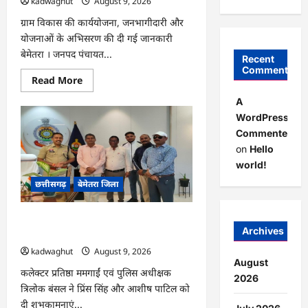
kadwaghut
August 9, 2026
गहन
समीक्षा
की…
ग्राम विकास की कार्ययोजना, जनभागीदारी और
योजनाओं के अभिसरण की दी गई जानकारी
बेमेतरा । जनपद पंचायत...
Recent
Comments
Read
Read More
more
about
A
CG
WordPress
:
विकसित
Commenter
भारत
जी
on
Hello
रामजी
world!
योजना
:
छत्तीसगढ़
बेमेतरा जिला
सरपंचों
का
एक
दिवसीय
CG : राष्ट्रीय स्तर पर बेमेतरा का गौरव बढ़ाने
प्रशिक्षण
Archives
संपन्न…
वाले उत्कृष्ट खिलाड़ियों का सम्मान…
kadwaghut
August 9, 2026
August
कलेक्टर प्रतिष्ठा ममगाईं एवं पुलिस अधीक्षक
2026
त्रिलोक बंसल ने प्रिंस सिंह और आशीष पाटिल को
दी शुभकामनाएं...