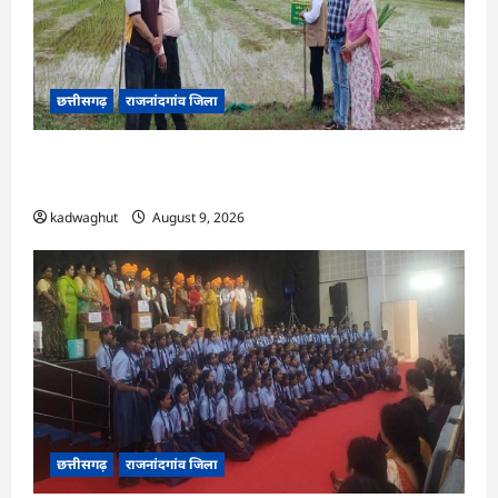
छत्तीसगढ़
राजनांदगांव जिला
राजनांदगांव : कृषि विज्ञान केन्द्र सुरगी की मौसम आधारित
विशेष सलाह…
kadwaghut
August 9, 2026
छत्तीसगढ़
राजनांदगांव जिला