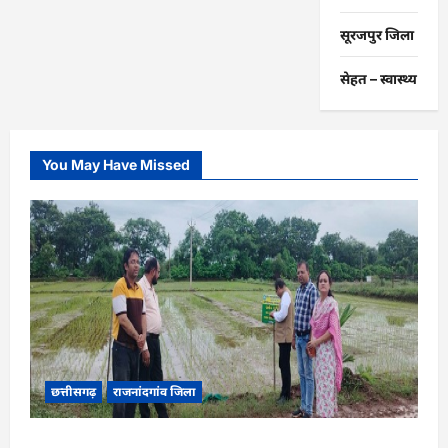
सूरजपुर जिला
सेहत – स्‍वास्‍थ्‍य
You May Have Missed
छत्तीसगढ़
राजनांदगांव जिला
राजनांदगांव : कृषि विज्ञान केन्द्र सुरगी की मौसम आधारित