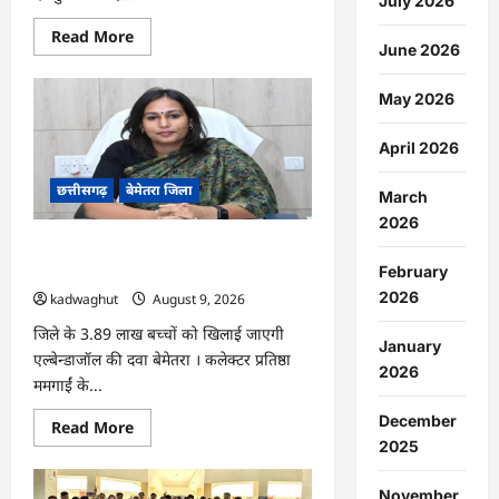
July 2026
Read
Read More
June 2026
more
about
CG
:
May 2026
राष्ट्रीय
स्तर
पर
April 2026
बेमेतरा
का
छत्तीसगढ़
बेमेतरा जिला
गौरव
March
बढ़ाने
वाले
2026
उत्कृष्ट
CG : 10 अगस्त को राष्ट्रीय कृमि मुक्ति दिवस
खिलाड़ियों
का
का आयोजन…
February
सम्मान…
2026
kadwaghut
August 9, 2026
जिले के 3.89 लाख बच्चों को खिलाई जाएगी
January
एल्बेन्डाजॉल की दवा बेमेतरा । कलेक्टर प्रतिष्ठा
2026
ममगाईं के...
December
Read
Read More
more
2025
about
CG
:
November