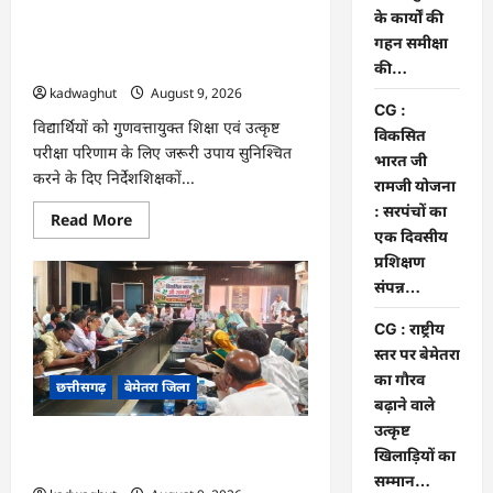
वीर
के कार्यों की
CG : कलेक्टर ने प्राचार्यों एवं शिक्षकों की बैठक
जवानों
को
गहन समीक्षा
लेकर शिक्षा गुणवत्ता के कार्यों की गहन समीक्षा
भेजी
की…
की…
गयी
28000
kadwaghut
August 9, 2026
राखियां…
CG :
विद्यार्थियों को गुणवत्तायुक्त शिक्षा एवं उत्कृष्ट
विकसित
परीक्षा परिणाम के लिए जरूरी उपाय सुनिश्चित
भारत जी
करने के दिए निर्देशशिक्षकों...
रामजी योजना
: सरपंचों का
Read
Read More
more
एक दिवसीय
about
प्रशिक्षण
CG
:
संपन्न…
कलेक्टर
ने
प्राचार्यों
CG : राष्ट्रीय
एवं
स्तर पर बेमेतरा
शिक्षकों
की
का गौरव
छत्तीसगढ़
बेमेतरा जिला
बैठक
लेकर
बढ़ाने वाले
शिक्षा
उत्कृष्ट
गुणवत्ता
CG : विकसित भारत जी रामजी योजना :
के
खिलाड़ियों का
कार्यों
सरपंचों का एक दिवसीय प्रशिक्षण संपन्न…
की
सम्मान…