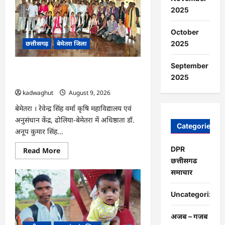
10
अगस्त
2025
को
राष्ट्रीय
कृमि
October
मुक्ति
छत्तीसगढ़
बेमेतरा जिला
2025
दिवस
का
आयोजन…
September
CG : पर्यावरण संरक्षण एवं आपदा प्रबंधन पर
2025
एक दिवसीय कार्यशाला आयोजित…
kadwaghut
August 9, 2026
बेमेतरा । रेवेन्द्र सिंह वर्मा कृषि महाविद्यालय एवं
अनुसंधान केंद्र, ढोलिया-बेमेतरा में अधिष्ठाता डॉ.
Categories
अनूप कुमार सिंह...
DPR
Read
Read More
more
छत्तीसगढ
about
CG
समाचार
:
पर्यावरण
संरक्षण
Uncategorized
एवं
आपदा
प्रबंधन
अजब – गजब
पर