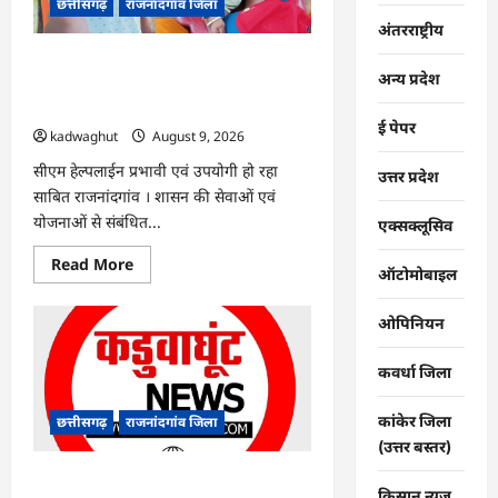
छत्तीसगढ़
राजनांदगांव जिला
एक
दिवसीय
अंतरराष्ट्रीय
कार्यशाला
आयोजित…
राजनांदगांव : सीएम हेल्पलाइन में आवेदन के
अन्य प्रदेश
बाद केवल राम के बेटे का आसानी से बना
आधार कार्ड…
ई पेपर
kadwaghut
August 9, 2026
सीएम हेल्पलाईन प्रभावी एवं उपयोगी हो रहा
उत्तर प्रदेश
साबित राजनांदगांव । शासन की सेवाओं एवं
योजनाओं से संबंधित...
एक्सक्लूसिव
Read
Read More
ऑटोमोबाइल
more
about
राजनांदगांव
ओपिनियन
:
सीएम
हेल्पलाइन
में
कवर्धा जिला
आवेदन
के
बाद
कांकेर जिला
छत्तीसगढ़
राजनांदगांव जिला
केवल
(उत्तर बस्तर)
राम
के
बेटे
राजनांदगांव : एक साथ त्योहार मनाना ही
का
किसान न्यूज़