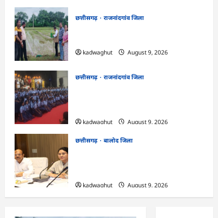
छत्तीसगढ़
राजनांदगांव जिला
राजनांदगांव : कृषि विज्ञान केन्द्र सुरगी की मौसम
आधारित विशेष सलाह…
kadwaghut
August 9, 2026
छत्तीसगढ़
राजनांदगांव जिला
राजनांदगांव : ऑपरेशन सिपाही रक्षा सूत्र के तहत
सीमा पर तैनात वीर जवानों को भेजी गयी 28000
राखियां…
kadwaghut
August 9, 2026
छत्तीसगढ़
बालोद जिला
CG : कलेक्टर ने प्राचार्यों एवं शिक्षकों की बैठक
लेकर शिक्षा गुणवत्ता के कार्यों की गहन समीक्षा
की…
kadwaghut
August 9, 2026