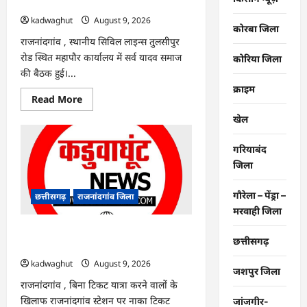
एकता की पहचान है…
आसानी
से
kadwaghut
August 9, 2026
बना
कोरबा जिला
आधार
राजनांदगांव , स्थानीय सिविल लाइन्स तुलसीपुर
कार्ड…
रोड स्थित महापौर कार्यालय में सर्व यादव समाज
कोरिया जिला
की बैठक हुई।...
क्राइम
Read
Read More
more
about
खेल
राजनांदगांव
:
एक
गरियाबंद
साथ
जिला
त्योहार
मनाना
ही
एकता
गौरेला – पेंड्रा –
छत्तीसगढ़
राजनांदगांव जिला
की
मरवाही जिला
पहचान
है…
राजनांदगांव : टिकट चेकिंग : 16 ट्रेनों में पकड़े
छत्तीसगढ़
गए 312 यात्री…
kadwaghut
August 9, 2026
जशपुर जिला
राजनांदगांव , बिना टिकट यात्रा करने वालों के
खिलाफ राजनांदगांव स्टेशन पर नाका टिकट
जांजगीर-