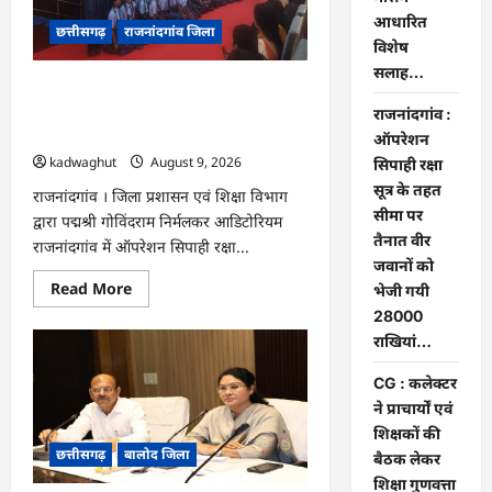
की
मौसम
आधारित
छत्तीसगढ़
राजनांदगांव जिला
आधारित
विशेष
विशेष
सलाह…
सलाह…
राजनांदगांव : ऑपरेशन सिपाही रक्षा सूत्र के
तहत सीमा पर तैनात वीर जवानों को भेजी गयी
राजनांदगांव :
28000 राखियां…
ऑपरेशन
kadwaghut
August 9, 2026
सिपाही रक्षा
सूत्र के तहत
राजनांदगांव । जिला प्रशासन एवं शिक्षा विभाग
सीमा पर
द्वारा पद्मश्री गोविंदराम निर्मलकर आडिटोरियम
तैनात वीर
राजनांदगांव में ऑपरेशन सिपाही रक्षा...
जवानों को
Read
Read More
भेजी गयी
more
28000
about
राजनांदगांव
राखियां…
:
ऑपरेशन
सिपाही
CG : कलेक्टर
रक्षा
ने प्राचार्यों एवं
सूत्र
के
शिक्षकों की
तहत
छत्तीसगढ़
बालोद जिला
सीमा
बैठक लेकर
पर
शिक्षा गुणवत्ता
तैनात