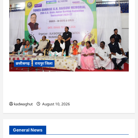
छत्तीसगढ़
रायपुर जिला
CG : विधानसभा अध्यक्ष डॉ. रमन सिंह और उप मुख्यमंत्री
श्री अरुण साव ने 25वीं छत्तीसगढ़ स्टेट जूनियर रैंकिंग
बैडमिंटन टूर्नामेंट का किया शुभारंभ …
kadwaghut
August 10, 2026
General News