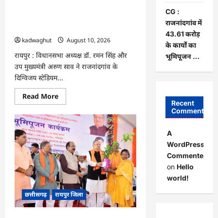
लागत
उप मुख्यमंत्री श्री अरुण साव ने 25वीं छत्तीसगढ़
से
CG :
चिनाई
स्टेट जूनियर रैंकिंग बैडमिंटन टूर्नामेंट का किया
राजनांदगांव में
सीसी
शुभारंभ …
चेक
43.61 करोड़
डैम
kadwaghut
August 10, 2026
का
के कार्यों का
निर्माण
रायपुर : विधानसभा अध्यक्ष डॉ. रमन सिंह और
भूमिपूजन …
पूर्ण
…
उप मुख्यमंत्री अरुण साव ने राजनांदगांव के
दिग्विजय स्टेडियम...
Read
Read More
more
Recent
about
Comments
CG
:
विधानसभा
A
अध्यक्ष
डॉ.
WordPress
रमन
Commenter
सिंह
और
on
Hello
उप
मुख्यमंत्री
world!
श्री
अरुण
छत्तीसगढ़
रायपुर जिला
साव
ने
25वीं