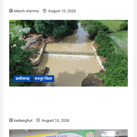
कलेक्टर क्षीरसागर
lokesh sharma
August 10, 2026
छत्तीसगढ़
रायपुर जिला
CG : विश्रामपुरी ‘अ’ में जी राम जी योजना से 19.90
लाख रुपये की लागत से चिनाई सीसी चेक डैम का निर्माण
पूर्ण …
kadwaghut
August 10, 2026