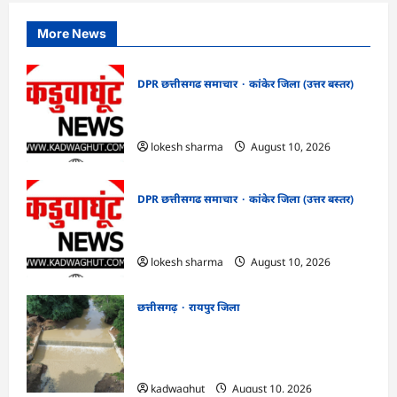
More News
DPR छत्तीसगढ समाचार
कांकेर जिला (उत्तर बस्तर)
CG : देशभक्ति के रंग में रंगेगा कांकेर,
उपमुख्यमंत्री अरुण साव होंगे मुख्य अतिथि
lokesh sharma
August 10, 2026
DPR छत्तीसगढ समाचार
कांकेर जिला (उत्तर बस्तर)
CG : मलेरिया नियंत्रण हेतु सघन जांच अभियान
चलाएं : कलेक्टर क्षीरसागर
lokesh sharma
August 10, 2026
छत्तीसगढ़
रायपुर जिला
CG : विश्रामपुरी ‘अ’ में जी राम जी योजना से
19.90 लाख रुपये की लागत से चिनाई सीसी चेक
डैम का निर्माण पूर्ण …
kadwaghut
August 10, 2026