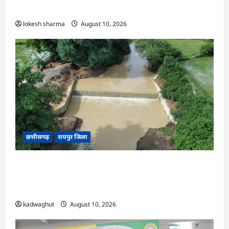
कलेक्टर क्षीरसागर
lokesh sharma
August 10, 2026
छत्तीसगढ़
रायपुर जिला
CG : विश्रामपुरी ‘अ’ में जी राम जी योजना से 19.90
लाख रुपये की लागत से चिनाई सीसी चेक डैम का निर्माण
पूर्ण …
kadwaghut
August 10, 2026