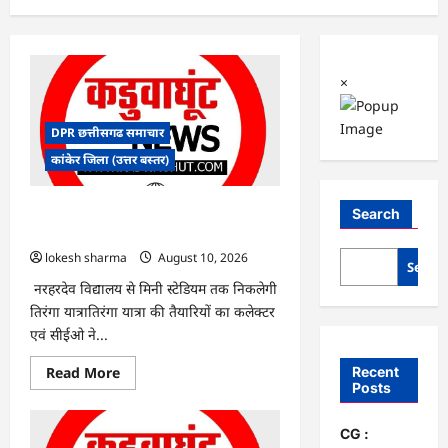
×
DPR छत्तीसगढ समाचार
कांकेर जिला (उत्तर बस्तर)
CG : देशभक्ति के रंग में रंगेगा कांकेर,
Search
उपमुख्यमंत्री अरुण साव होंगे मुख्य अतिथि
lokesh sharma
August 10, 2026
Searc
नरहरदेव विद्यालय से मिनी स्टेडियम तक निकलेगी
तिरंगा यात्रातिरंगा यात्रा की तैयारियों का कलेक्टर
एवं सीईओ ने...
Read
Recent
Read More
more
Posts
about
CG
:
CG :
देशभक्ति