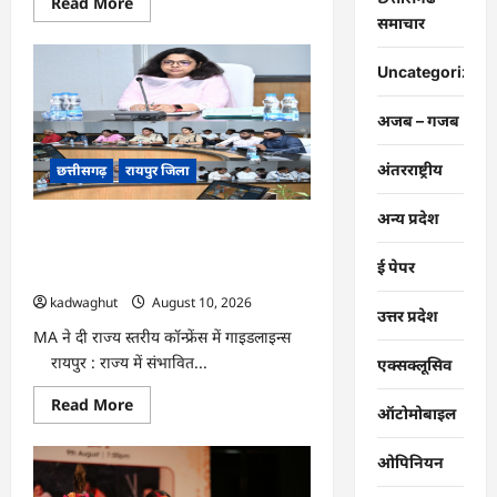
Read
Read More
more
समाचार
about
CG
:
Uncategorized
भखारा
के
शासकीय
अजब – गजब
आईटीआई
परिसर
में
अंतरराष्ट्रीय
छत्तीसगढ़
रायपुर जिला
आकार
ले
रहा
‘ऑपरेशन
अन्य प्रदेश
CG : छत्तीसगढ़ में बाढ़ से निपटने की तैयारी
सिंदूर
उद्यान’
तेज : 18 अगस्त को टेबल-टॉप और 20 को
…
ई पेपर
होगी मॉक ड्रिल …
kadwaghut
August 10, 2026
उत्तर प्रदेश
MA ने दी राज्य स्तरीय कॉन्फ्रेंस में गाइडलाइन्स ​
रायपुर : राज्य में संभावित...
एक्सक्लूसिव
Read
Read More
ऑटोमोबाइल
more
about
CG
ओपिनियन
:
छत्तीसगढ़
में