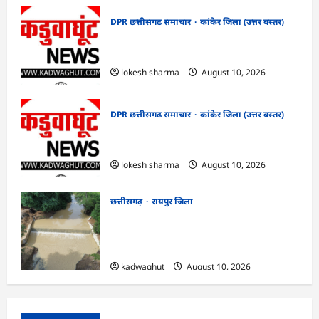
DPR छत्तीसगढ समाचार
कांकेर जिला (उत्तर बस्तर)
CG : देशभक्ति के रंग में रंगेगा कांकेर,
उपमुख्यमंत्री अरुण साव होंगे मुख्य अतिथि
lokesh sharma
August 10, 2026
DPR छत्तीसगढ समाचार
कांकेर जिला (उत्तर बस्तर)
CG : मलेरिया नियंत्रण हेतु सघन जांच अभियान
चलाएं : कलेक्टर क्षीरसागर
lokesh sharma
August 10, 2026
छत्तीसगढ़
रायपुर जिला
CG : विश्रामपुरी ‘अ’ में जी राम जी योजना से
19.90 लाख रुपये की लागत से चिनाई सीसी चेक
डैम का निर्माण पूर्ण …
kadwaghut
August 10, 2026