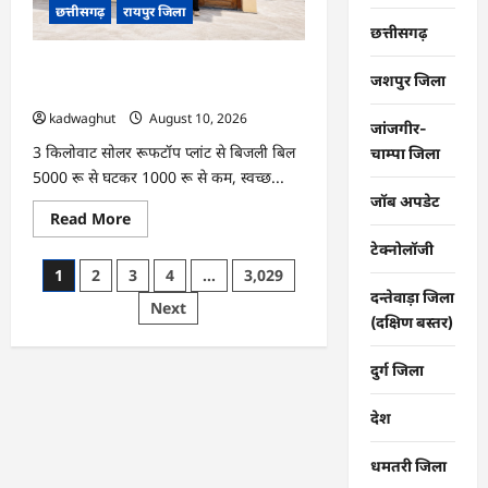
छत्तीसगढ़
रायपुर जिला
हुई
छत्तीसगढ़
छत्तीसगढ़
की
पंडवानी
CG : प्रधानमंत्री सूर्यघर मुफ्त बिजली योजना से
परंपरा
जशपुर जिला
…
पूरन दास को मिली बड़ी राहत …
kadwaghut
August 10, 2026
जांजगीर-
3 किलोवाट सोलर रूफटॉप प्लांट से बिजली बिल
चाम्पा जिला
5000 रू से घटकर 1000 रू से कम, स्वच्छ...
जॉब अपडेट
Read
Read More
more
about
टेक्नोलॉजी
CG
Posts
1
2
3
4
…
3,029
:
प्रधानमंत्री
दन्तेवाड़ा जिला
pagination
Next
सूर्यघर
(दक्षिण बस्तर)
मुफ्त
बिजली
योजना
से
दुर्ग जिला
पूरन
दास
को
देश
मिली
बड़ी
राहत
धमतरी जिला
…