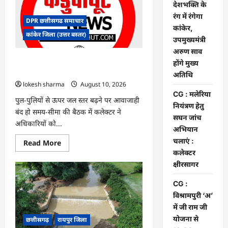
के
देशभक्ति के
रंग
रंग में रंगेगा
में
DPR छत्तीसगढ समाचार
रंगेगा
कांकेर,
कांकेर,
कांकेर जिला (उत्तर बस्तर)
उपमुख्यमंत्री
उपमुख्यमंत्री
अरुण
अरुण साव
साव
होंगे
CG : मलेरिया नियंत्रण हेतु सघन जांच अभियान
होंगे मुख्य
मुख्य
चलाएं : कलेक्टर क्षीरसागर
अतिथि
अतिथि
lokesh sharma
August 10, 2026
CG : मलेरिया
पुल-पुलियों से ऊपर जल स्तर बढ़ने पर आवाजाही
नियंत्रण हेतु
बंद हो समय-सीमा की बैठक में कलेक्टर ने
सघन जांच
अधिकारियों को...
अभियान
चलाएं :
Read
Read More
more
कलेक्टर
about
CG
क्षीरसागर
:
मलेरिया
CG :
नियंत्रण
हेतु
विश्रामपुरी ‘अ’
सघन
जांच
में जी राम जी
अभियान
योजना से
छत्तीसगढ़
रायपुर जिला
चलाएं
: