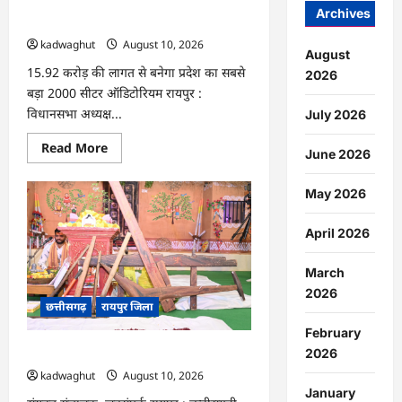
छत्तीसगढ़
CG : राजनांदगांव में 43.61 करोड़ के कार्यों का
स्टेट
Archives
भूमिपूजन …
जूनियर
रैंकिंग
kadwaghut
August 10, 2026
बैडमिंटन
August
टूर्नामेंट
15.92 करोड़ की लागत से बनेगा प्रदेश का सबसे
का
2026
किया
बड़ा 2000 सीटर ऑडिटोरियम रायपुर :
शुभारंभ
…
विधानसभा अध्यक्ष...
July 2026
Read
Read More
June 2026
more
about
CG
May 2026
:
राजनांदगांव
में
April 2026
43.61
करोड़
के
कार्यों
March
का
2026
भूमिपूजन
छत्तीसगढ़
रायपुर जिला
…
February
2026
CG : छत्तीसगढ़ का लोक-पर्व : हरेली तिहार …
kadwaghut
August 10, 2026
January