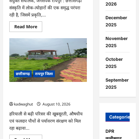
संयुक्त संचालक, जनसंपर्क रायपुर : छत्तीसगढ़ी
2026
संस्कृति में लोक-त्योहारों की एक समृद्ध परंपरा
रही है, जिसमें प्रकृति,...
December
2025
Read
Read More
more
about
November
CG
:
2025
छत्तीसगढ़
का
लोक-
October
पर्व
:
2025
हरेली
छत्तीसगढ़
रायपुर जिला
तिहार
…
September
2025
CG : भखारा के शासकीय आईटीआई परिसर में
आकार ले रहा ‘ऑपरेशन सिंदूर उद्यान’ …
kadwaghut
August 10, 2026
हरियाली से बढ़ी परिसर की खूबसूरती, औषधीय
Categories
एवं फलदार पौधों से पर्यावरण संरक्षण को मिल
रहा बढ़ावा...
DPR
छत्तीसगढ