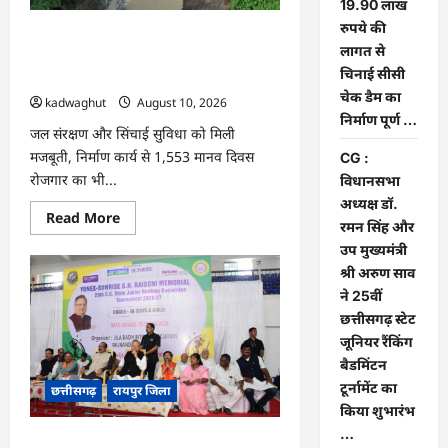
19.90 लाख
कलेक्टर
क्षीरसागर
रुपये की
CG : विश्रामपुरी ‘अ’ में जी राम जी योजना से
लागत से
19.90 लाख रुपये की लागत से चिनाई सीसी
चिनाई सीसी
चेक डैम का निर्माण पूर्ण …
चेक डैम का
kadwaghut
August 10, 2026
निर्माण पूर्ण …
जल संरक्षण और सिंचाई सुविधा को मिली
मजबूती, निर्माण कार्य से 1,553 मानव दिवस
CG :
रोजगार का भी...
विधानसभा
अध्यक्ष डॉ.
Read
Read More
रमन सिंह और
more
about
उप मुख्यमंत्री
CG
:
श्री अरुण साव
विश्रामपुरी
ने 25वीं
‘अ’
में
छत्तीसगढ़ स्टेट
जी
जूनियर रैंकिंग
राम
जी
बैडमिंटन
योजना
से
टूर्नामेंट का
छत्तीसगढ़
रायपुर जिला
19.90
किया शुभारंभ
लाख
रुपये
…
की
CG : विधानसभा अध्यक्ष डॉ. रमन सिंह और