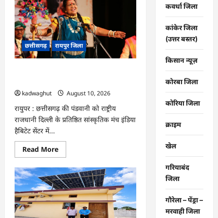
बाढ़
कवर्धा जिला
से
निपटने
की
कांकेर जिला
तैयारी
(उत्तर बस्तर)
तेज
छत्तीसगढ़
रायपुर जिला
:
18
किसान न्यूज़
अगस्त
को
CG : जब दिल्ली के मंच पर जीवंत हुई
टेबल-
टॉप
छत्तीसगढ़ की पंडवानी परंपरा …
कोरबा जिला
और
kadwaghut
August 10, 2026
20
को
कोरिया जिला
रायुपर : छत्तीसगढ़ की पंडवानी को राष्ट्रीय
होगी
मॉक
राजधानी दिल्ली के प्रतिष्ठित सांस्कृतिक मंच इंडिया
ड्रिल
क्राइम
…
हैबिटेट सेंटर में...
खेल
Read
Read More
more
about
गरियाबंद
CG
:
जिला
जब
दिल्ली
के
गौरेला – पेंड्रा –
मंच
पर
मरवाही जिला
जीवंत