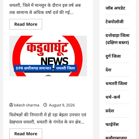
धमतरी, जिले में मानसून के दौरान इस वर्ष अब
जॉब अपडेट
तक सामान्य से अधिक वर्षा दर्ज की गई...
टेक्नोलॉजी
Read
Read More
more
about
दन्तेवाड़ा जिला
CG
:
(दक्षिण बस्तर)
जिले
में
1
दुर्ग जिला
जून
से
अब
DPR छत्तीसगढ समाचार
धमतरी जिला
देश
तक
678.9
मिलीमीटर
धमतरी जिला
वर्षा
CG : गंगरेल वन क्षेत्र में घायल भारतीय अजगर
दर्ज
का रेस्क्यू, उपचार के बाद जंगल सफारी रायपुर
धर्म-कर्म
भेजा गया
lokesh sharma
August 9, 2026
प्रदेश
विशेषज्ञों की निगरानी में हो रहा बेहतर उपचार एवं
देखभाल धमतरी, धमतरी के गंगरेल के वन क्षेत्र...
फाईनेंस
Read
Read More
more
बलौदाबाजार