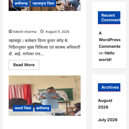
खेत
छत्तीसगढ़
महासमुन्द जिला
से
लौट
रही
Recent
महिला
CG : राष्ट्रीय कृमि मुक्ति दिवस 10 अगस्त को,
Comments
की
17 अगस्त को होगा मॉप-अप राउंड…
मौत…
lokesh sharma
August 9, 2026
A
WordPress
महासमुंद । कलेक्टर विनय कुमार लंगेह के
Commenter
निर्देशानुसार मुख्य चिकित्सा एवं स्वास्थ्य अधिकारी
on
Hello
डॉ. आई. नागेश्वर राव...
world!
Read
Read More
more
about
CG
:
राष्ट्रीय
Archives
कृमि
मुक्ति
दिवस
10
August
अगस्त
2026
कवर्धा जिला
छत्तीसगढ़
को,
17
अगस्त
July 2026
को
CG : हमारी आन, बान और शान है तिरंगा :
होगा
मॉप-