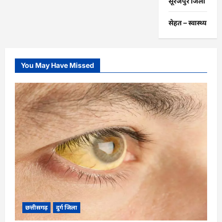
सूरजपुर जिला
सेहत – स्‍वास्‍थ्‍य
You May Have Missed
छत्तीसगढ़
दुर्ग जिला