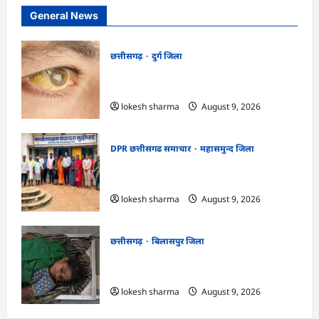
General News
छत्तीसगढ़
दुर्ग जिला
CG : 8 परिवारों के 2 दर्जन से अधिक लोग
पीलिया-टाइफाइड से बीमार…
lokesh sharma
August 9, 2026
DPR छत्तीसगढ समाचार
महासमुन्द जिला
CG : ग्राम पंचायत मुढ़ीपार अंतर्गत विशेष ग्राम
सभा में योजनाओं का सामाजिक अंकेक्षण…
lokesh sharma
August 9, 2026
छत्तीसगढ़
बिलासपुर जिला
CG : आकाशीय बिजली का कहर, खेत से लौट
रही महिला की मौत…
lokesh sharma
August 9, 2026