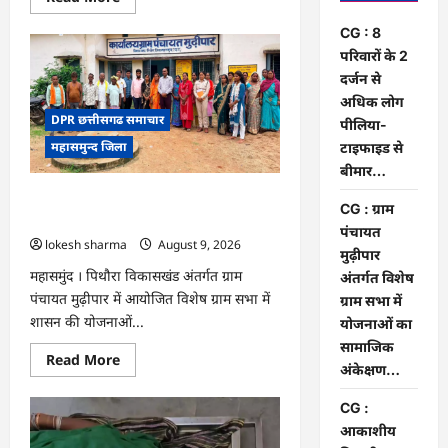
more
about
CG : 8
CG
:
परिवारों के 2
8
दर्जन से
परिवारों
के
अधिक लोग
2
DPR छत्तीसगढ समाचार
दर्जन
पीलिया-
से
महासमुन्द जिला
टाइफाइड से
अधिक
लोग
बीमार…
पीलिया-
टाइफाइड
CG : ग्राम पंचायत मुढ़ीपार अंतर्गत विशेष ग्राम
से
CG : ग्राम
बीमार…
सभा में योजनाओं का सामाजिक अंकेक्षण…
पंचायत
lokesh sharma
August 9, 2026
मुढ़ीपार
महासमुंद । पिथौरा विकासखंड अंतर्गत ग्राम
अंतर्गत विशेष
पंचायत मुढ़ीपार में आयोजित विशेष ग्राम सभा में
ग्राम सभा में
शासन की योजनाओं...
योजनाओं का
सामाजिक
Read
Read More
अंकेक्षण…
more
about
CG
CG :
:
ग्राम
आकाशीय
पंचायत