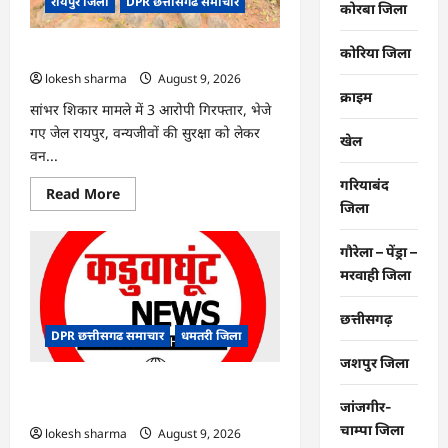
रायपुर जिला
DPR छत्तीसगढ समाचार
कोरबा जिला
कोरिया जिला
CG : वन्यजीव तस्करों पर कड़ी कार्रवाई
lokesh sharma
August 9, 2026
क्राइम
सांभर शिकार मामले में 3 आरोपी गिरफ्तार, भेजे
गए जेल रायपुर, वन्यजीवों की सुरक्षा को लेकर
खेल
वन...
गरियाबंद
Read
Read More
more
जिला
about
CG
:
गौरेला – पेंड्रा –
वन्यजीव
मरवाही जिला
तस्करों
पर
कड़ी
कार्रवाई
छत्तीसगढ़
DPR छत्तीसगढ समाचार
धमतरी जिला
जशपुर जिला
CG : जिले में 1 जून से अब तक 678.9
जांजगीर-
मिलीमीटर वर्षा दर्ज
चाम्पा जिला
lokesh sharma
August 9, 2026