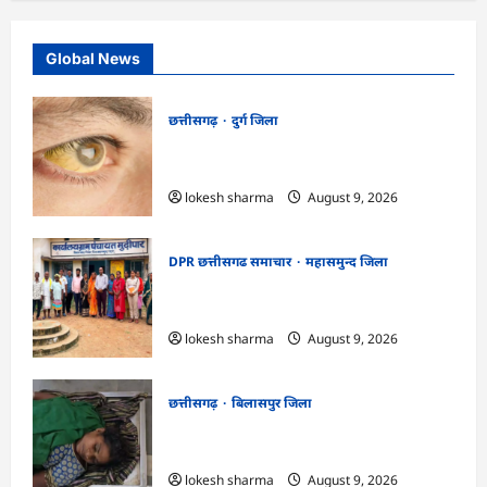
Global News
छत्तीसगढ़
दुर्ग जिला
CG : 8 परिवारों के 2 दर्जन से अधिक लोग
पीलिया-टाइफाइड से बीमार…
lokesh sharma
August 9, 2026
DPR छत्तीसगढ समाचार
महासमुन्द जिला
CG : ग्राम पंचायत मुढ़ीपार अंतर्गत विशेष ग्राम
सभा में योजनाओं का सामाजिक अंकेक्षण…
lokesh sharma
August 9, 2026
छत्तीसगढ़
बिलासपुर जिला
CG : आकाशीय बिजली का कहर, खेत से लौट
रही महिला की मौत…
lokesh sharma
August 9, 2026