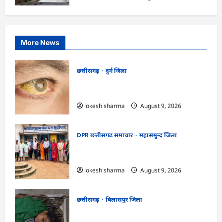
More News
छत्तीसगढ़
दुर्ग जिला
CG : 8 परिवारों के 2 दर्जन से अधिक लोग
पीलिया-टाइफाइड से बीमार…
lokesh sharma
August 9, 2026
DPR छत्तीसगढ समाचार
महासमुन्द जिला
CG : ग्राम पंचायत मुढ़ीपार अंतर्गत विशेष ग्राम
सभा में योजनाओं का सामाजिक अंकेक्षण…
lokesh sharma
August 9, 2026
छत्तीसगढ़
बिलासपुर जिला
CG : आकाशीय बिजली का कहर, खेत से लौट