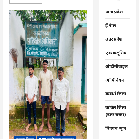
more
about
CG
अन्य प्रदेश
:
गंगरेल
के
ई पेपर
जंगलों
से
गहरे
उत्तर प्रदेश
जख्मों
के
साथ
एक्सक्लूसिव
रेस्क्यू
हुआ
अजगर…
ऑटोमोबाइल
ओपिनियन
कवर्धा जिला
कांकेर जिला
(उत्तर बस्तर)
किसान न्यूज़