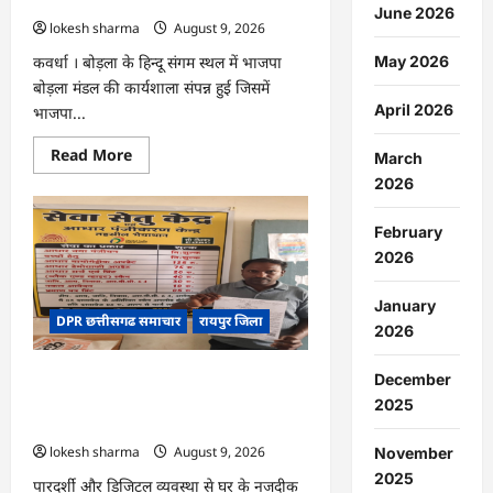
जसविंदर बग्गा
June 2026
अप
lokesh sharma
August 9, 2026
राउंड…
कवर्धा । बोड़ला के हिन्दू संगम स्थल में भाजपा
May 2026
बोड़ला मंडल की कार्यशाला संपन्न हुई जिसमें
April 2026
भाजपा...
Read
Read More
March
more
about
2026
CG
:
हमारी
February
आन,
2026
बान
और
शान
January
है
DPR छत्तीसगढ समाचार
रायपुर जिला
तिरंगा
2026
:
जसविंदर
बग्गा
CG : सेवा सेतु बना विद्यार्थियों के भविष्य का
December
संबल, छात्रा संजना को समय पर मिला जाति
2025
प्रमाण पत्र
lokesh sharma
August 9, 2026
November
2025
पारदर्शी और डिजिटल व्यवस्था से घर के नजदीक