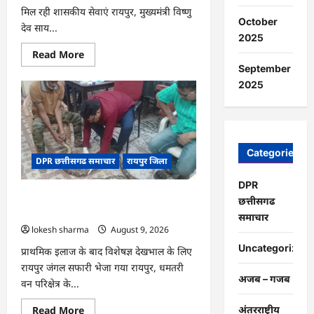
मिल रही शासकीय सेवाएं रायपुर, मुख्यमंत्री विष्णु
October
देव साय...
2025
Read
Read More
more
September
about
CG
2025
:
सेवा
सेतु
बना
विद्यार्थियों
के
भविष्य
Categories
DPR छत्तीसगढ समाचार
रायपुर जिला
का
संबल,
छात्रा
DPR
संजना
CG : गंगरेल के जंगलों से गहरे जख्मों के साथ
को
छत्तीसगढ
समय
रेस्क्यू हुआ अजगर…
समाचार
पर
lokesh sharma
August 9, 2026
मिला
जाति
Uncategorized
प्रमाण
प्राथमिक इलाज के बाद विशेषज्ञ देखभाल के लिए
पत्र
रायपुर जंगल सफारी भेजा गया रायपुर, धमतरी
अजब – गजब
वन परिक्षेत्र के...
Read
Read More
अंतरराष्ट्रीय