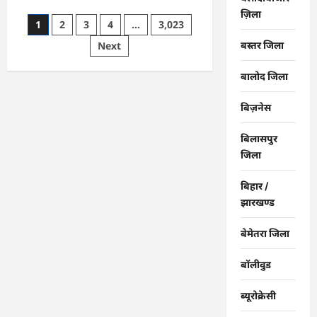
about
ज़िला
CG
Posts
1
2
3
4
…
3,023
:
गंगरेल
pagination
बस्तर जिला
Next
वन
क्षेत्र
में
घायल
बालोद जिला
भारतीय
अजगर
का
बिज़नेस
रेस्क्यू,
उपचार
के
बिलासपुर
बाद
जिला
जंगल
सफारी
रायपुर
भेजा
बिहार /
गया
झारखण्ड
बेमेतरा जिला
बॉलीवुड
ब्यूरोक्रेसी