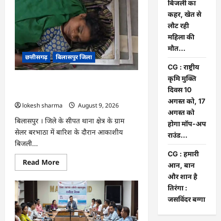
बिजली का
मुढ़ीपार
अंतर्गत
कहर, खेत से
विशेष
ग्राम
लौट रही
सभा
महिला की
में
योजनाओं
मौत…
का
छत्तीसगढ़
बिलासपुर जिला
सामाजिक
अंकेक्षण…
CG : राष्ट्रीय
कृमि मुक्ति
CG : आकाशीय बिजली का कहर, खेत से लौट
दिवस 10
रही महिला की मौत…
अगस्त को, 17
lokesh sharma
August 9, 2026
अगस्त को
बिलासपुर । जिले के सीपत थाना क्षेत्र के ग्राम
होगा मॉप-अप
सेलर बरभाठा में बारिश के दौरान आकाशीय
राउंड…
बिजली...
CG : हमारी
Read
Read More
आन, बान
more
about
और शान है
CG
तिरंगा :
:
आकाशीय
जसविंदर बग्गा
बिजली
का
कहर,