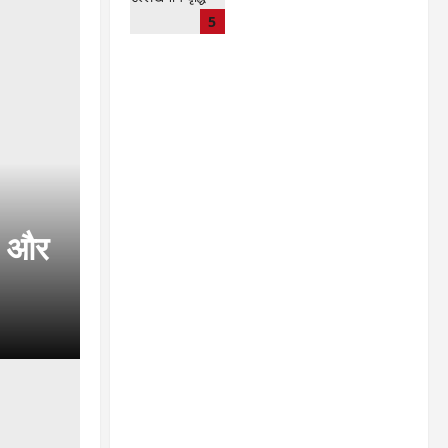
CG : 15 अगस्त को जिले में
5
आजादी का जश्न साक्षरता के
उल्लास के रूप में मनाया जाएगा
lokesh sharma
August
7, 2026
ी’ और