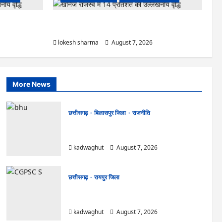
ंद्र का हुआ
CG : आपदा प्रबंधन संबंधी राज्य स्तरीय मॉक एक्सरसाइज का
वीडियो कान्फ्रेंसिंग के जरिए कार्यशाला आयोजित
lokesh sharma
August 7, 2026
More News
छत्तीसगढ़
बिलासपुर जिला
राजनीति
CG News: पाटन सीट पर फंसे भूपेश बघेल! सुप्रीम
कोर्ट ने हाईकोर्ट के फैसले में दखल से किया इनकार
kadwaghut
August 7, 2026
छत्तीसगढ़
रायपुर जिला
CGPSC SI भर्ती रिजल्ट में ‘न्यूज़’, ‘स्पेस रानी’ और ‘हे
राम’ जैसे नामों पर बवाल, आयोग ने दी सफाई
kadwaghut
August 7, 2026