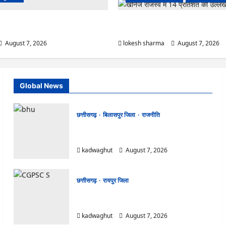
ल्ट में ‘न्यूज़’, ‘स्पेस रानी’ और ‘हे राम’ जैसे
CG : ग्राम पंचायत भैंसासुर में नवीन आधार के
योग ने दी सफाई
शुभारंभ
August 7, 2026
lokesh sharma
August 7, 2026
Global News
छत्तीसगढ़
बिलासपुर जिला
राजनीति
CG News: पाटन सीट पर फंसे भूपेश बघेल! सुप्रीम
कोर्ट ने हाईकोर्ट के फैसले में दखल से किया इनकार
kadwaghut
August 7, 2026
छत्तीसगढ़
रायपुर जिला
CGPSC SI भर्ती रिजल्ट में ‘न्यूज़’, ‘स्पेस रानी’ और ‘हे
राम’ जैसे नामों पर बवाल, आयोग ने दी सफाई
kadwaghut
August 7, 2026