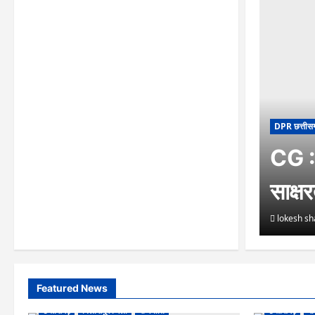
DPR छत्तीस
CG : 
साक्ष
lokesh s
Featured News
छत्तीसगढ़
बिलासपुर जिला
राजनीति
छत्तीसगढ़
रा