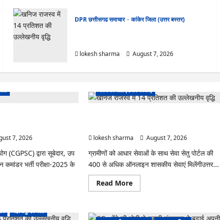
DPR छत्तीसगढ समाचार
कांकेर जिला (उत्तर बस्तर)
CG : ग्राम पंचायत भैंसासुर में नवीन आधार केंद्र का हुआ
शुभारंभ
lokesh sharma
August 7, 2026
DPR छत्तीसगढ समाचार
जिला
कांकेर जिला (उत्तर बस्तर)
ं ‘न्यूज़’, ‘स्पेस रानी’ और ‘हे
CG : ग्राम पंचायत भैंसासुर में नवीन आधार केंद्र का हुआ
ल, आयोग ने दी सफाई
शुभारंभ
ust 7, 2026
lokesh sharma
August 7, 2026
ोग (CGPSC) द्वारा सूबेदार, उप
ग्रामीणों को आधार सेवाओं के साथ सेवा सेतु पोर्टल की
ून कमांडर भर्ती परीक्षा-2025 के
400 से अधिक ऑनलाइन शासकीय सेवाएं मिलेंगीउत्तर...
Read
Read More
more
ad
about
re
CG
ut
:
ार
महासमुन्द जिला
PSC
ग्राम