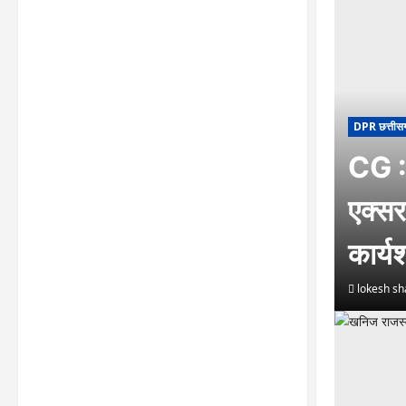
DPR छत्तीस
CG : 
एक्सर
कार्
lokesh s