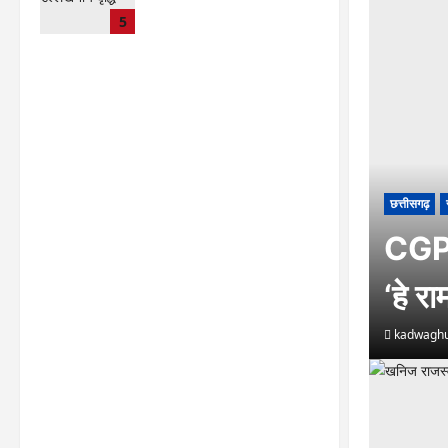
CG : 15 अगस्त को जिले में
5
आजादी का जश्न साक्षरता के
उल्लास के रूप में मनाया जाएगा
lokesh sharma
August
7, 2026
छत्तीसगढ़
CGPSC
‘हे र
kadwaghu