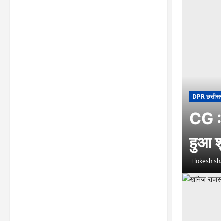
DPR छत्तीस
CG : 
हुआ श
lokesh s