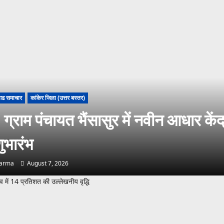
गढ समाचार
कांकेर जिला (उत्तर बस्तर)
ग्राम पंचायत भैंसासुर में नवीन आधार केंद
ुभारंभ
harma
August 7, 2026