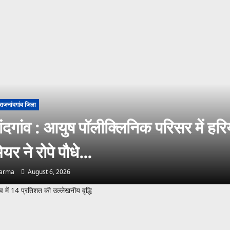
राजनांदगांव जिला
ंदगांव : आयुष पॉलीक्लिनिक परिसर में हरि
ेयर ने रोपे पौधे…
harma
August 6, 2026