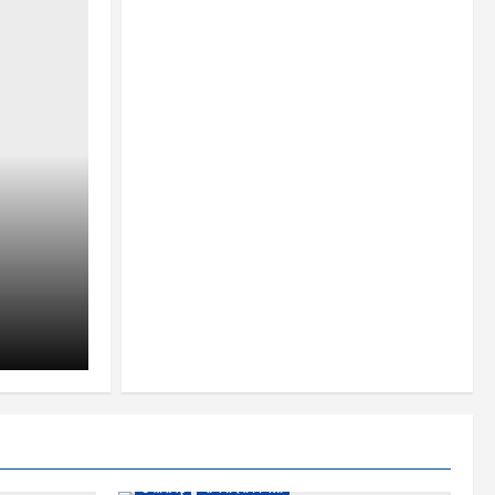
छत्तीसगढ़
राजनांदगांव जिला