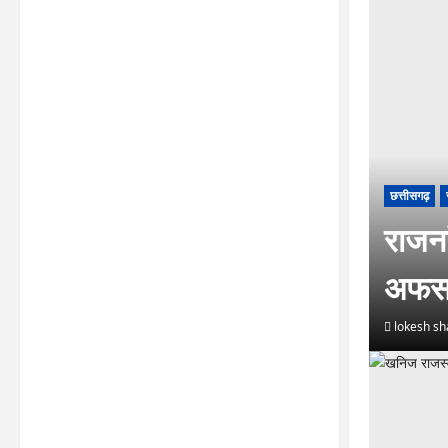
छत्तीसगढ़
राजनां
अफसर
lokesh s