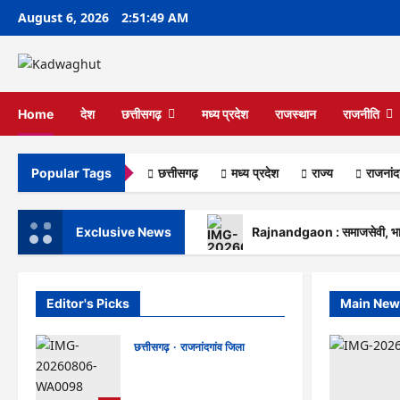
Skip
August 6, 2026
2:51:50 AM
to
content
Home
देश
छत्तीसगढ़
मध्य प्रदेश
राजस्थान
राजनीति
छत्तीसगढ़
मध्य प्रदेश
राज्‍य
राजनांद
Popular Tags
Exclusive News
Rajnandgaon : समाजसेवी, भाजपा 
Editor's Picks
Main New
छत्तीसगढ़
राजनांदगांव जिला
Rajnandgaon : समाजसेवी,
भाजपा नेता एवं कवि भीखम गांधी का