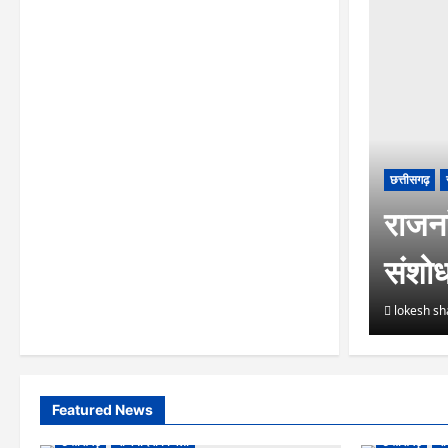
छत्तीसगढ़
राजनां
संशो
lokesh s
Featured News
छत्तीसगढ़
राजनांदगांव जिला
छत्तीसगढ़
रा