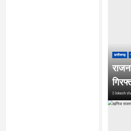
छत्तीसगढ़
राजना
गिरफ
lokesh s