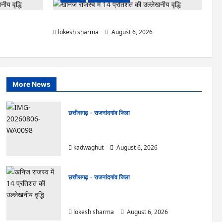
 टिकेंगे अफसर-
राजनांदगांव : ऑटो चालक को लूटने वाले 4 गिरफ्तार…
lokesh sharma
August 6, 2026
More News
छत्तीसगढ़
राजनांदगांव जिला
Rajnandgaon : समाजसेवी, भाजपा नेता एवं कवि
भीखम गांधी का निधन, क्षेत्र में शोक की लहर
kadwaghut
August 6, 2026
छत्तीसगढ़
राजनांदगांव जिला
राजनांदगांव : आयुष पॉलीक्लिनिक परिसर में हरियाली लाने
मेयर ने रोपे पौधे…
lokesh sharma
August 6, 2026