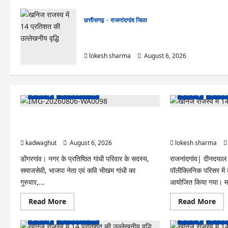
छत्तीसगढ़
राजनांदगांव जिला
राजनांदगांव : कुर्सी पर 3 साल से ज्यादा नहीं टिकेंगे
अफसर-कर्मचारी…
lokesh sharma
August 6, 2026
छत्तीसगढ़
राजनांदगांव जिला
छत्तीसगढ़
राजनांदग
Rajnandgaon : समाजसेवी, भाजपा नेता एवं कवि
राजनांदगांव : आयुष पॉल
भीखम गांधी का निधन, क्षेत्र में शोक की लहर
मेयर ने रोपे पौधे…
kadwaghut
August 6, 2026
lokesh sharma
डोंगरगांव। नगर के प्रतिष्ठित गांधी परिवार के सदस्य,
राजनांदगांव| दीनदया
समाजसेवी, भाजपा नेता एवं कवि भीखम गांधी का
पॉलीक्लिनिक परिसर में
गुरुवार,...
आयोजित किया गया। मह
Read
Re
Read More
Read More
more
mo
about
abo
छत्तीसगढ़
राजनांदगांव जिला
छत्तीसगढ़
राजनांदग
Rajnandgaon
राजना