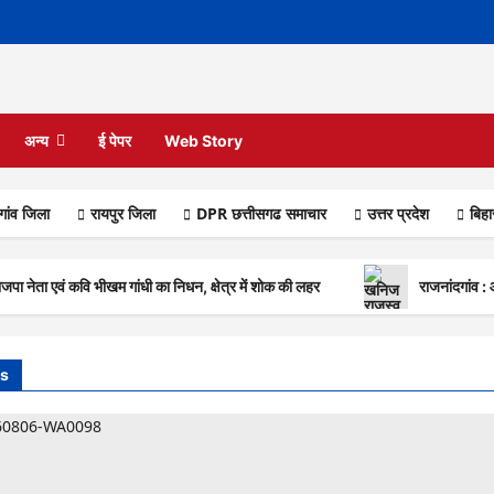
अन्य
ई पेपर
Web Story
गांव जिला
रायपुर जिला
DPR छत्तीसगढ समाचार
उत्तर प्रदेश
बिह
नेता एवं कवि भीखम गांधी का निधन, क्षेत्र में शोक की लहर
राजनांदगांव :
s