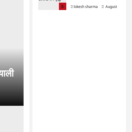
5
lokesh sharma
August
6, 2026
याली