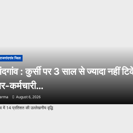
राजनांदगांव जिला
दगांव : कुर्सी पर 3 साल से ज्यादा नहीं टिके
-कर्मचारी…
harma
August 6, 2026