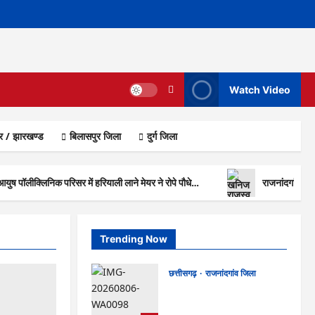
Watch Video
ार / झारखण्ड
बिलासपुर जिला
दुर्ग जिला
 आयुष पॉलीक्लिनिक परिसर में हरियाली लाने मेयर ने रोपे पौधे…
राजनांदगांव : क
Trending Now
छत्तीसगढ़
राजनांदगांव जिला
Rajnandgaon : समाजसेवी,
भाजपा नेता एवं कवि भीखम गांधी का