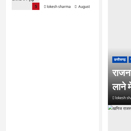
5
lokesh sharma
August
6, 2026
छत्तीसगढ़
राजना
लाने म
lokesh s