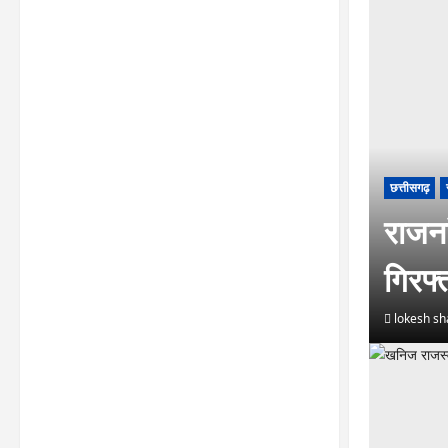
छत्तीसगढ़
राजना
गिरफ
lokesh s