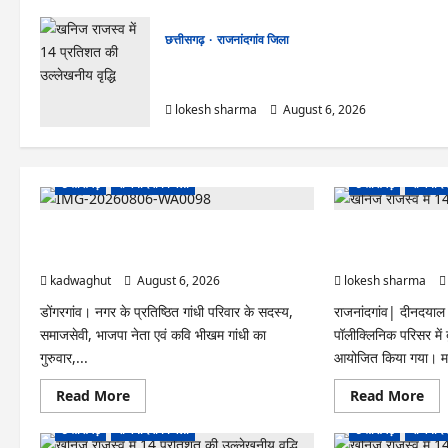
छत्तीसगढ़
राजनांदगांव जिला
राजनांदगांव : कुर्सी पर 3 साल से ज्यादा नहीं टिकेंगे
अफसर-कर्मचारी…
lokesh sharma
August 6, 2026
छत्तीसगढ़
राजनांदगांव जिला
छत्तीसगढ़
राजनांदग
Rajnandgaon : समाजसेवी, भाजपा नेता एवं कवि
राजनांदगांव : आयुष पॉल
भीखम गांधी का निधन, क्षेत्र में शोक की लहर
मेयर ने रोपे पौधे…
kadwaghut
August 6, 2026
lokesh sharma
डोंगरगांव। नगर के प्रतिष्ठित गांधी परिवार के सदस्य,
राजनांदगांव| दीनदया
समाजसेवी, भाजपा नेता एवं कवि भीखम गांधी का
पॉलीक्लिनिक परिसर में
गुरुवार,...
आयोजित किया गया। मह
Read
Re
Read More
Read More
more
mo
about
abo
छत्तीसगढ़
राजनांदगांव जिला
छत्तीसगढ़
राजनांदग
Rajnandgaon
राजना