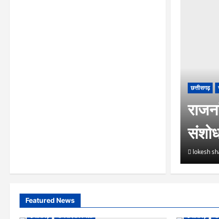
छत्तीसगढ़
राजनां
संशो
lokesh s
Featured News
छत्तीसगढ़
राजनांदगांव जिला
छत्तीसगढ़
रा