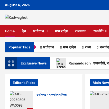
Skip
August 6, 2026
to
content
Home
देश
छत्तीसगढ़
मध्य प्रदेश
राजस्थान
राजनीति
छत्तीसगढ़
मध्य प्रदेश
राज्‍य
राजनांद
Popular Tags
Exclusive News
Rajnandgaon : समाजसेवी, भाजपा 
Editor's Picks
Main New
छत्तीसगढ़
राजनांदगांव जिला
Rajnandgaon : समाजसेवी,
भाजपा नेता एवं कवि भीखम गांधी का