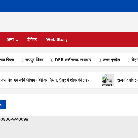
अन्य
ई पेपर
Web Story
गांव जिला
रायपुर जिला
DPR छत्तीसगढ समाचार
उत्तर प्रदेश
बिह
नेता एवं कवि भीखम गांधी का निधन, क्षेत्र में शोक की लहर
राजनांदगांव :
s