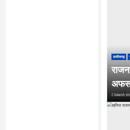
छत्तीसगढ़
राजनां
अफसर
lokesh s