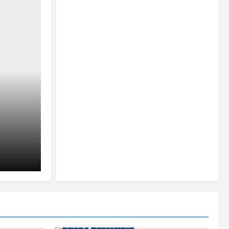
छत्तीसगढ़
राजनांदगांव जिला