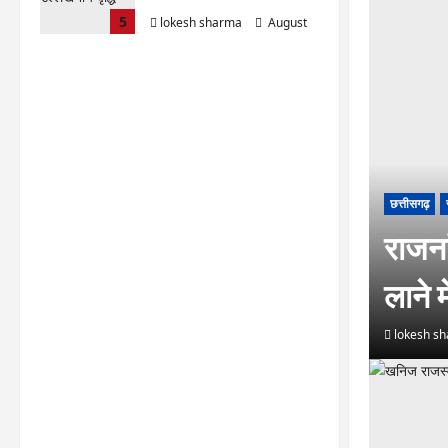
5
lokesh sharma
August
6, 2026
छत्तीसगढ़
राजना
लाने म
lokesh s