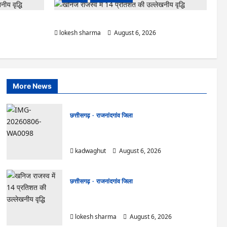
 टिकेंगे अफसर-
राजनांदगांव : ऑटो चालक को लूटने वाले 4 गिरफ्तार…
lokesh sharma
August 6, 2026
More News
छत्तीसगढ़
राजनांदगांव जिला
Rajnandgaon : समाजसेवी, भाजपा नेता एवं कवि
भीखम गांधी का निधन, क्षेत्र में शोक की लहर
kadwaghut
August 6, 2026
छत्तीसगढ़
राजनांदगांव जिला
राजनांदगांव : आयुष पॉलीक्लिनिक परिसर में हरियाली लाने
मेयर ने रोपे पौधे…
lokesh sharma
August 6, 2026