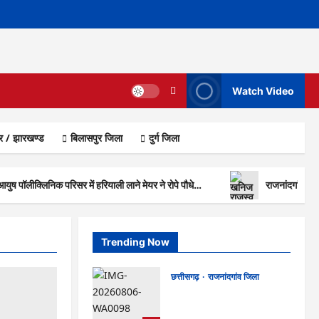
Watch Video
ार / झारखण्ड
बिलासपुर जिला
दुर्ग जिला
 आयुष पॉलीक्लिनिक परिसर में हरियाली लाने मेयर ने रोपे पौधे…
राजनांदगांव : क
Trending Now
छत्तीसगढ़
राजनांदगांव जिला
Rajnandgaon : समाजसेवी,
भाजपा नेता एवं कवि भीखम गांधी का