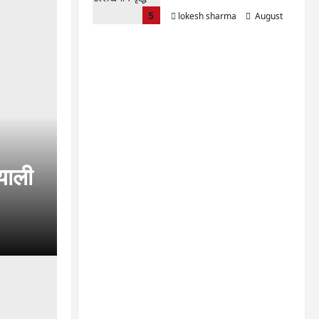
5
lokesh sharma
August
6, 2026
याली