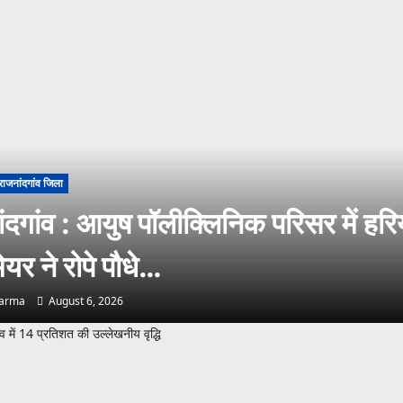
राजनांदगांव जिला
ंदगांव : आयुष पॉलीक्लिनिक परिसर में हरि
ेयर ने रोपे पौधे…
harma
August 6, 2026