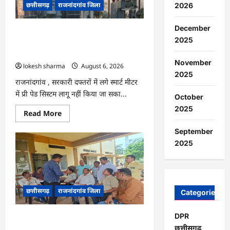
छत्तीसगढ़
राजनांदगांव जिला
2026
हितग्राहियों
से
होगी
वसूली…
December
राजनांदगांव : 107 करोड़ बकाया, प्री-पेड
2025
व्यवस्था में 3 माह का एडवांस लेगी बिजली
कंपनी…
November
lokesh sharma
August 6, 2026
2025
राजनांदगांव , सरकारी दफ्तरों में लगे स्मार्ट मीटर
में प्री पेड सिस्टम लागू नहीं किया जा सका...
October
2025
Read
Read More
more
about
September
राजनांदगांव
:
2025
107
करोड़
बकाया,
प्री-
पेड
व्यवस्था
छत्तीसगढ़
राजनांदगांव जिला
में
Categories
3
माह
का
DPR
राजनांदगांव : महापौर ने फिल्टर प्लांट संचालक
एडवांस
लेगी
छत्तीसगढ
से कहा- व्यवस्था दुरुस्त करें…