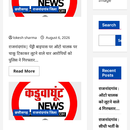
छत्तीसगढ़
राजनांदगांव जिला
राजनांदगांव : ऑटो चालक को लूटने वाले 4
Search
गिरफ्तार…
lokesh sharma
August 6, 2026
Searc
राजनांदगांव| पेंड्री बाइपास पर ऑटो चालक पर
चाकू टिकाकर लूटने वाले चार आरोपियों को
पुलिस ने गिरफ्तार...
Read
Recent
Read More
more
Posts
about
राजनांदगांव
:
राजनांदगांव :
ऑटो
चालक
ऑटो चालक
को
को लूटने वाले
लूटने
वाले
4 गिरफ्तार…
4
छत्तीसगढ़
राजनांदगांव जिला
गिरफ्तार…
राजनांदगांव :
सीधी भर्ती के
राजनांदगांव : सीधी भर्ती के लिए जारी विज्ञापन