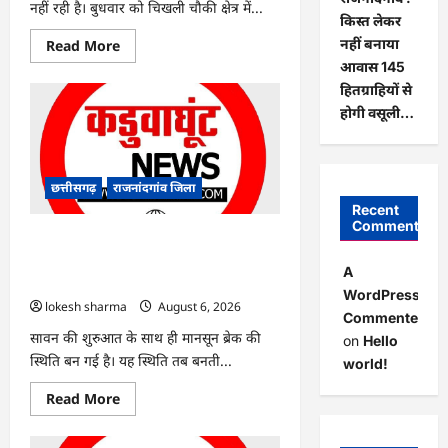
नहीं रही है। बुधवार को चिखली चौकी क्षेत्र में...
किस्त लेकर
Read
नहीं बनाया
Read More
more
आवास 145
about
राजनांदगांव
हितग्राहियों से
:
होगी वसूली…
युवक
पर
चाकू
से
जानलेवा
हमला,
छत्तीसगढ़
राजनांदगांव जिला
चार
Recent
आरोपी
गिरफ्तार…
Comments
राजनांदगांव : 7 दिन और थमी रहेगी बारिश,
नए सिस्टम का इंतजार, तापमान और उमस
A
बढ़ी…
WordPress
lokesh sharma
August 6, 2026
Commenter
सावन की शुरुआत के साथ ही मानसून ब्रेक की
on
Hello
स्थिति बन गई है। यह स्थिति तब बनती...
world!
Read
Read More
more
about
राजनांदगांव