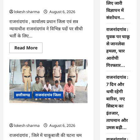
लिए जारी
में संशोधन…
विज्ञापन में
lokesh sharma
August 6, 2026
संशोधन…
राजनांदगांव , कार्यालय प्रधान जिला एवं सत्र
न्यायाधीश राजनांदगांव ने विभिन्न पदों पर सीधी
राजनांदगांव :
भर्ती के लिए...
युवक पर चाकू
से जानलेवा
Read
Read More
हमला, चार
more
about
आरोपी
राजनांदगांव
:
गिरफ्तार…
सीधी
भर्ती
राजनांदगांव :
के
लिए
7 दिन और
जारी
विज्ञापन
थमी रहेगी
छत्तीसगढ़
राजनांदगांव जिला
में
बारिश, नए
संशोधन…
सिस्टम का
राजनांदगांव : युवक पर चाकू से जानलेवा
इंतजार,
हमला, चार आरोपी गिरफ्तार…
तापमान और
lokesh sharma
August 6, 2026
उमस बढ़ी…
राजनांदगांव , जिले में चाकूबाजी की घटना थम
राजनांदगांव :