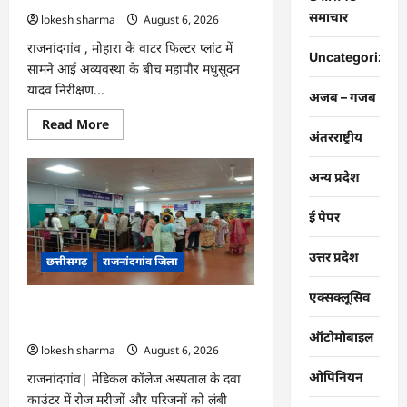
बिजली
समाचार
lokesh sharma
August 6, 2026
कंपनी…
राजनांदगांव , मोहारा के वाटर फिल्टर प्लांट में
Uncategorized
सामने आई अव्यवस्था के बीच महापौर मधुसूदन
यादव निरीक्षण...
अजब – गजब
Read
Read More
more
अंतरराष्ट्रीय
about
राजनांदगांव
:
अन्य प्रदेश
महापौर
ने
फिल्टर
ई पेपर
प्लांट
संचालक
से
उत्तर प्रदेश
छत्तीसगढ़
राजनांदगांव जिला
कहा-
व्यवस्था
दुरुस्त
एक्सक्लूसिव
करें…
राजनांदगांव : मेडिकल कॉलेज हॉस्पिटल के दवा
काउंटर में मरीजों की लंबी कतार लगी…
ऑटोमोबाइल
lokesh sharma
August 6, 2026
ओपिनियन
राजनांदगांव| मेडिकल कॉलेज अस्पताल के दवा
काउंटर में रोज मरीजों और परिजनों को लंबी