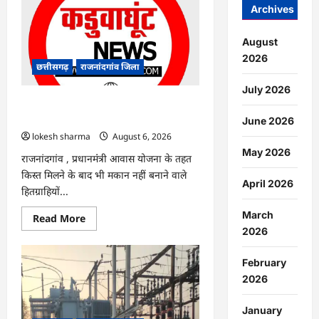
:
Archives
7
दिन
और
August
थमी
रहेगी
2026
बारिश,
छत्तीसगढ़
राजनांदगांव जिला
नए
सिस्टम
July 2026
का
इंतजार,
राजनांदगांव : किस्त लेकर नहीं बनाया आवास
तापमान
145 हितग्राहियों से होगी वसूली…
June 2026
और
उमस
lokesh sharma
August 6, 2026
बढ़ी…
May 2026
राजनांदगांव , प्रधानमंंत्री आवास योजना के तहत
किस्त मिलने के बाद भी मकान नहीं बनाने वाले
April 2026
हितग्राहियों...
March
Read
Read More
more
2026
about
राजनांदगांव
:
February
किस्त
लेकर
2026
नहीं
बनाया
आवास
January
145