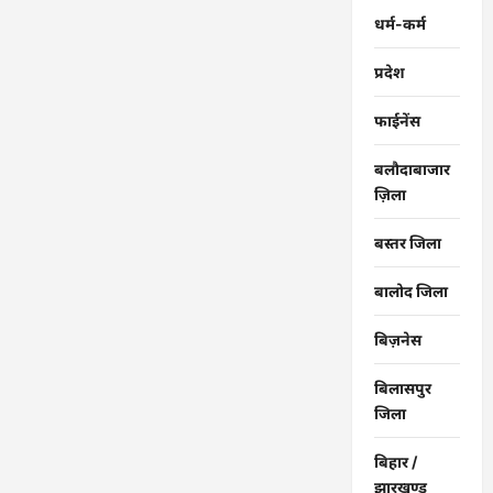
आदेश
के
धर्म-कर्म
बावजूद
भृत्य
कर
प्रदेश
रहा
दवा
का
फाईनेंस
वितरण…
बलौदाबाजार
ज़िला
बस्तर जिला
बालोद जिला
बिज़नेस
बिलासपुर
जिला
बिहार /
झारखण्ड