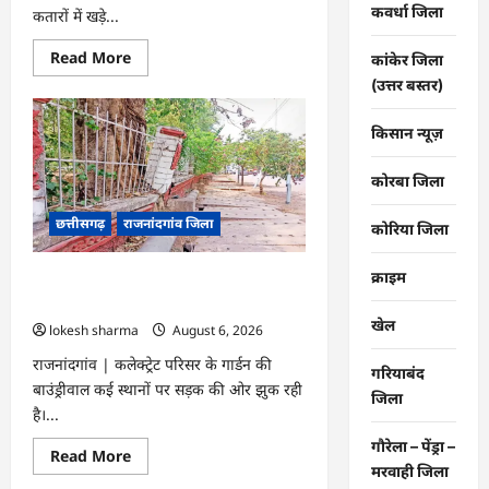
कवर्धा जिला
कतारों में खड़े...
Read
Read More
कांकेर जिला
more
(उत्तर बस्तर)
about
राजनांदगांव
:
मेडिकल
किसान न्यूज़
कॉलेज
हॉस्पिटल
के
कोरबा जिला
दवा
काउंटर
छत्तीसगढ़
राजनांदगांव जिला
में
कोरिया जिला
मरीजों
की
लंबी
क्राइम
राजनांदगांव : अब सड़क की ओर झुक रही
कतार
लगी…
गार्डन की बाउंड्रीवाल…
खेल
lokesh sharma
August 6, 2026
राजनांदगांव | कलेक्ट्रेट परिसर के गार्डन की
गरियाबंद
बाउंड्रीवाल कई स्थानों पर सड़क की ओर झुक रही
जिला
है।...
गौरेला – पेंड्रा –
Read
Read More
more
मरवाही जिला
about