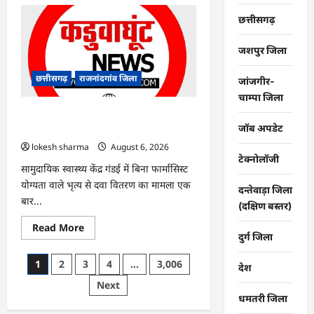
राजनांदगांव
:
छत्तीसगढ़
अब
सड़क
की
जशपुर जिला
ओर
झुक
रही
छत्तीसगढ़
राजनांदगांव जिला
जांजगीर-
गार्डन
की
चाम्पा जिला
बाउंड्रीवाल…
राजनांदगांव : सामुदायिक स्वास्थ्य केंद्र में आदेश
जॉब अपडेट
के बावजूद भृत्य कर रहा दवा का वितरण…
lokesh sharma
August 6, 2026
टेक्नोलॉजी
सामुदायिक स्वास्थ्य केंद्र गंडई में बिना फार्मासिस्ट
योग्यता वाले भृत्य से दवा वितरण का मामला एक
दन्तेवाड़ा जिला
बार...
(दक्षिण बस्तर)
Read
Read More
more
दुर्ग जिला
about
राजनांदगांव
Posts
1
2
3
4
…
3,006
:
देश
सामुदायिक
pagination
Next
स्वास्थ्य
केंद्र
धमतरी जिला
में