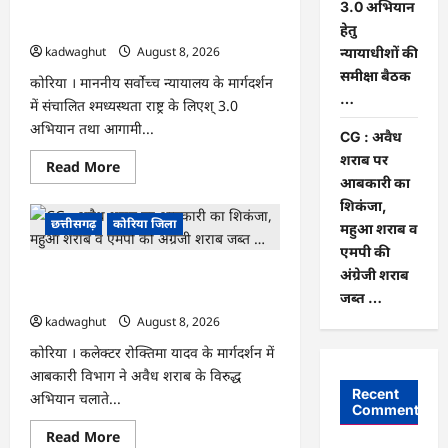
होगा
के लिए‘ 3.0 अभियान हेतु न्यायाधीशों की
3.0 अभियान
‘उल्लास
समीक्षा बैठक …
हेतु
महा-
चौपाल
kadwaghut
August 8, 2026
न्यायाधीशों की
…
समीक्षा बैठक
कोरिया । माननीय सर्वाेच्च न्यायालय के मार्गदर्शन
…
में संचालित श्मध्यस्थता राष्ट्र के लिएश् 3.0
अभियान तथा आगामी...
CG : अवैध
शराब पर
Read
Read More
more
आबकारी का
about
शिकंजा,
CG
:
छत्तीसगढ़
कोरिया जिला
महुआ शराब व
नेशनल
लोक
एमपी की
अदालत
अंग्रेजी शराब
CG : अवैध शराब पर आबकारी का शिकंजा,
एवं
‘मध्यस्थता
महुआ शराब व एमपी की अंग्रेजी शराब जब्त …
जब्त …
राष्ट्र
के
kadwaghut
August 8, 2026
लिए‘
3.0
कोरिया । कलेक्टर रोक्तिमा यादव के मार्गदर्शन में
अभियान
आबकारी विभाग ने अवैध शराब के विरुद्ध
हेतु
न्यायाधीशों
Recent
अभियान चलाते...
की
Comments
समीक्षा
बैठक
Read
Read More
…