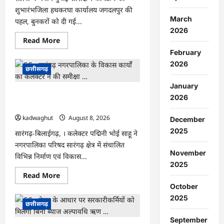
शुभारंभजिला हथकरघा कार्यालय जगदलपुर की
March
पहल, बुनकरों को दी गई...
2026
Read
Read More
more
February
about
CG
2026
:
छत्तीसगढ़
राष्ट्रीय
हथकरघा
January
दिवस
CG : सारंगढ़ नगरपालिका के विकास कार्यों का
पर
2026
विशेष
कलेक्टर ने की समीक्षा …
आयोजन
…
kadwaghut
August 8, 2026
December
2025
सारंगढ़-बिलाईगढ़, । कलेक्टर पद्मिनी भोई साहू ने
नगरपालिका परिषद सारंगढ़ क्षेत्र में संचालित
November
विभिन्न निर्माण एवं विकास...
2025
Read
Read More
more
October
about
CG
2025
:
छत्तीसगढ़
सारंगढ़
नगरपालिका
September
के