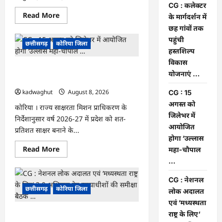
…
CG : कलेक्टर
Read
Read More
के मार्गदर्शन में
more
about
छह गांवों तक
CG
पहुंची
:
छत्तीसगढ़
कोरिया जिला
कलेक्टर
हस्तशिल्प
के
विकास
मार्गदर्शन
CG : 15 अगस्त को जिलेभर में आयोजित होगा
में
योजनाएं …
छह
‘उल्लास महा-चौपाल …
गांवों
तक
kadwaghut
August 8, 2026
CG : 15
पहुंची
अगस्त को
हस्तशिल्प
कोरिया । राज्य साक्षरता मिशन प्राधिकरण के
विकास
जिलेभर में
निर्देशानुसार वर्ष 2026-27 में प्रदेश को शत-
योजनाएं
…
आयोजित
प्रतिशत साक्षर बनाने के...
होगा ‘उल्लास
Read
Read More
महा-चौपाल
more
…
about
CG
:
CG : नेशनल
15
छत्तीसगढ़
कोरिया जिला
अगस्त
लोक अदालत
को
एवं ‘मध्यस्थता
जिलेभर
में
राष्ट्र के लिए‘
CG : नेशनल लोक अदालत एवं ‘मध्यस्थता राष्ट्र
आयोजित