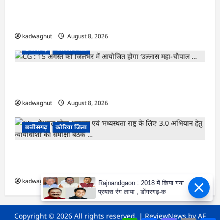
CG : कलेक्टर के मार्गदर्शन में छह गांवों तक पहुंची
हस्तशिल्प विकास योजनाएं …
kadwaghut
August 8, 2026
छत्तीसगढ़
कोरिया जिला
CG : 15 अगस्त को जिलेभर में आयोजित होगा ‘उल्लास
महा-चौपाल …
kadwaghut
August 8, 2026
छत्तीसगढ़
कोरिया जिला
CG : नेशनल लोक अदालत एवं ‘मध्यस्थता राष्ट्र के लिए‘
3.0 अभियान हेतु न्यायाधीशों की समीक्षा बैठक …
kadwaghut
August 8, 2026
Rajnandgaon : 2018 में किया गया
प्रयास रंग लाया , डोंगरगढ़-क
Copyright © 2026 All rights reserved.
|
ReviewNews
by AF