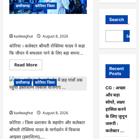
छत्तीसगढ़
कोरिया जिला
Search
CG : अच्छा और बड़ा सोचो, लक्ष्य हासिल करने
के लिए जुनून जरूरी : कलेक्टर …
Searc
kadwaghut
August 8, 2026
कोरिया । कलेक्टर श्रीमती रोक्तिमा यादव ने कहा
कि जीवन में सफलता पाने के लिए बड़ा सपना...
Read
Read More
more
Recent
about
Posts
CG
:
छत्तीसगढ़
कोरिया जिला
अच्छा
CG : अच्छा
और
बड़ा
और बड़ा
CG : कलेक्टर के मार्गदर्शन में छह गांवों तक
सोचो,
सोचो, लक्ष्य
लक्ष्य
पहुंची हस्तशिल्प विकास योजनाएं …
हासिल
हासिल करने
करने
kadwaghut
August 8, 2026
के
के लिए जुनून
लिए
कोरिया । जिला प्रशासन के सहयोग और कलेक्टर
जरूरी :
जुनून
श्रीमती रोक्तिमा यादव के मार्गदर्शन में विकास
जरूरी
कलेक्टर …
:
आयुक्त (हस्तशिल्प),...
कलेक्टर