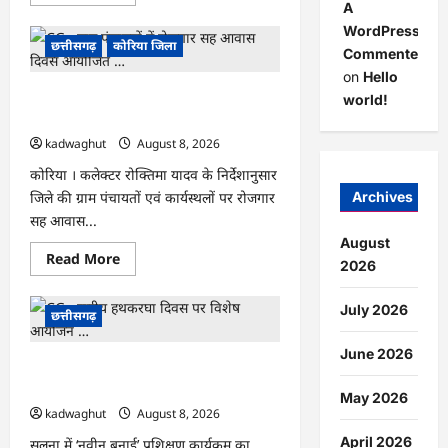
more
A
about
CG
WordPress
:
छत्तीसगढ़
कोरिया जिला
Commenter
अवैध
शराब
on
Hello
पर
CG : ग्राम पंचायतों में रोजगार सह आवास
आबकारी
world!
का
दिवस आयोजित …
शिकंजा,
महुआ
kadwaghut
August 8, 2026
शराब
व
कोरिया । कलेक्टर रोक्तिमा यादव के निर्देशानुसार
एमपी
जिले की ग्राम पंचायतों एवं कार्यस्थलों पर रोजगार
की
Archives
अंग्रेजी
सह आवास...
शराब
जब्त
August
…
Read
Read More
2026
more
about
CG
July 2026
:
छत्तीसगढ़
ग्राम
पंचायतों
June 2026
में
CG : राष्ट्रीय हथकरघा दिवस पर विशेष
रोजगार
सह
आयोजन …
आवास
May 2026
दिवस
kadwaghut
August 8, 2026
आयोजित
…
April 2026
सलना में ‘नवीन बुनाई’ प्रशिक्षण कार्यक्रम का