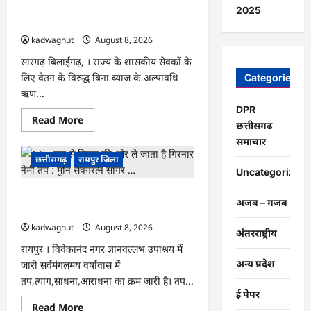
CG : वेतन के आधार पर सरकारीकर्मियों को
विकास
2025
कार्यों
मिलेगा बिना ब्याज अल्पावधि ऋण …
का
कलेक्टर
kadwaghut
August 8, 2026
ने
की
सारंगढ़ बिलाईगढ़, । राज्य के शासकीय सेवकों के
समीक्षा
लिए वेतन के विरुद्ध बिना ब्याज के अल्पावधि
…
Categories
ऋण...
DPR
Read
Read More
छत्तीसगढ
more
about
समाचार
CG
:
छत्तीसगढ़
रायपुर जिला
वेतन
Uncategorized
के
आधार
CG : राग से विराग की ओर ले जाता है गिरनार
पर
अजब – गजब
सरकारीकर्मियों
नेमी तप : मुनि संवेगरत्न सागर …
को
मिलेगा
kadwaghut
August 8, 2026
अंतरराष्ट्रीय
बिना
ब्याज
रायपुर । विवेकानंद नगर ज्ञानवल्लभ उपाश्रय में
अल्पावधि
अन्य प्रदेश
जारी सर्वमंगलमय वर्षावास में
ऋण
…
तप,त्याग,साधना,आराधना का क्रम जारी है। तप...
ई पेपर
Read
Read More