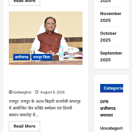
Read
Read More
2025
more
about
CG
November
:
2025
मुक्तिधाम
में
पालतू
कुत्ते
October
के
2025
अंतिम
संस्कार
पर
September
मचा
छत्तीसगढ़
रायपुर जिला
बवाल,
2025
भड़के
मोहल्लेवासी,
थाने
CG : आज ‘सेन शक्ति सम्मेलन एवं शिल्पी
पहुंचा
मामला
सम्मान समारोह’ में मुख्यमंत्री साय शामिल होंगे
…
…
Categories
kadwaghut
August 8, 2026
रायपुर: रायपुर के अटल बिहारी वाजपेयी सभागृह
DPR
में आयोजित ‘सेन शक्ति सम्मेलन एवं शिल्पी
छत्तीसगढ
सम्मान समारोह’ में...
समाचार
Read
Read More
Uncategorized
more