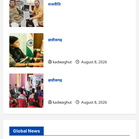
राजनीति
फोरलेन पर ‘श्रेय’ की सियासत?-“काम पहले से
पटरी पर, अब श्रेय की दौड़? DPR टेंडर के बाद
उसी सड़क की मांग लेकर पहुंचे सांसद संतोष पांडे”
kadwaghut
August 8, 2026
छत्तीसगढ़
CG : दीपक चौधरी का सीएम हेल्पलाइन में डीजी
पे मांग हुआ पूरा …
kadwaghut
August 8, 2026
छत्तीसगढ़
CG : भोथीडीह में हुआ जल अर्पण व
जनजागरूकता का आयोजन …
kadwaghut
August 8, 2026
Global News