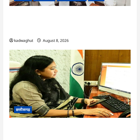
फोरलेन पर ‘श्रेय’ की सियासत?-“काम पहले से पटरी पर,
अब श्रेय की दौड़? DPR टेंडर के बाद उसी सड़क की मांग
लेकर पहुंचे सांसद संतोष पांडे”
kadwaghut
August 8, 2026
छत्तीसगढ़
CG : दीपक चौधरी का सीएम हेल्पलाइन में डीजी पे मांग
हुआ पूरा …