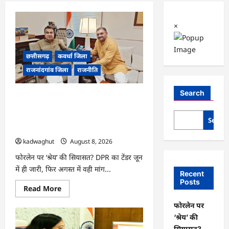
×
छत्तीसगढ़
कवर्धा जिला
राजनांदगांव जिला
राजनीति
Search
फोरलेन पर ‘श्रेय’ की सियासत?-“काम पहले से
पटरी पर, अब श्रेय की दौड़? DPR टेंडर के बाद
उसी सड़क की मांग लेकर पहुंचे सांसद संतोष
Searc
पांडे”
kadwaghut
August 8, 2026
फोरलेन पर ‘श्रेय’ की सियासत? DPR का टेंडर जून
में ही जारी, फिर अगस्त में वही मांग...
Recent
Posts
Read
Read More
more
about
फोरलेन पर
फोरलेन
पर
‘श्रेय’ की
‘श्रेय’
सियासत?