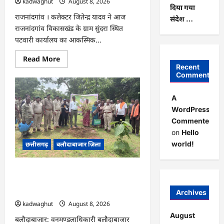
kadwaghut
August 8, 2026
दिया गया
राजनांदगांव । कलेक्टर जितेन्द्र यादव ने आज
संदेश …
राजनांदगांव विकासखंड के ग्राम सुंदरा स्थित
पटवारी कार्यालय का आकस्मिक...
Read
Read More
more
Recent
about
Comments
CG
:
कलेक्टर
A
ने
ग्राम
WordPress
सुंदरा
Commenter
पटवारी
कार्यालय
on
Hello
का
किया
world!
छत्तीसगढ़
बलौदाबाजार ज़िला
आकस्मिक
निरीक्षण
…
CG : एक पेड़ माँ के नाम अभियान के तहत
वृक्षारोपण एवं पर्यावरण संरक्षण का दिया गया
संदेश …
Archives
kadwaghut
August 8, 2026
August
बलौदाबाजार: वनमण्डलाधिकारी बलौदाबाजार