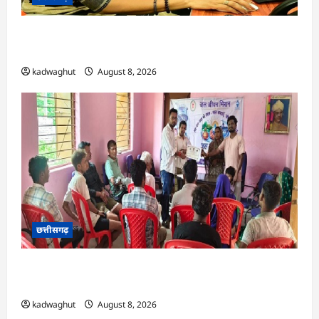
CG : दीपक चौधरी का सीएम हेल्पलाइन में डीजी पे मांग
हुआ पूरा …
kadwaghut
August 8, 2026
छत्तीसगढ़
CG : भोथीडीह में हुआ जल अर्पण व जनजागरूकता का
आयोजन …
kadwaghut
August 8, 2026