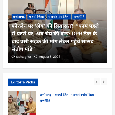
छत्तीसगढ़
कवर्धा जिला
राजनांदगांव जिला
राजनीति
फोरलेन पर ‘श्रेय’ की सियासत?-“काम पहले
से पटरी पर, अब श्रेय की दौड़? DPR टेंडर के
बाद उसी सड़क की मांग लेकर पहुंचे सांसद
संतोष पांडे”
kadwaghut
August 8, 2026
Editor's Picks
छत्तीसगढ़
कवर्धा जिला
राजनांदगांव जिला
राजनीति
ा
फोरलेन पर ‘श्रेय’ की सियासत?-“काम पहले से
पटरी पर, अब श्रेय की दौड़? DPR टेंडर के बाद