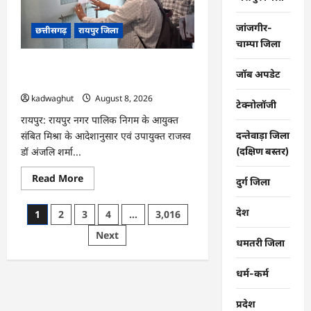
और
स्कूल
पहुंचने
जांजगीर-
छत्तीसगढ़
रायपुर जिला
के
लिए
चाम्पा जिला
मुश्किल
डगर
CG : मोती महल में संपत्तिकर वसूली अभियान,
…
जॉब अपडेट
सीलिंग की कार्रवाई …
kadwaghut
August 8, 2026
टेक्नोलॉजी
रायपुर: रायपुर नगर पालिक निगम के आयुक्त
संबित मिश्रा के आदेशानुसार एवं उपायुक्त राजस्व
दन्तेवाड़ा जिला
डॉ अंजलि शर्मा...
(दक्षिण बस्तर)
Read
Read More
दुर्ग जिला
more
about
CG
Posts
देश
1
2
3
4
…
3,016
:
मोती
pagination
Next
महल
धमतरी जिला
में
संपत्तिकर
वसूली
धर्म-कर्म
अभियान,
सीलिंग
की
कार्रवाई
प्रदेश