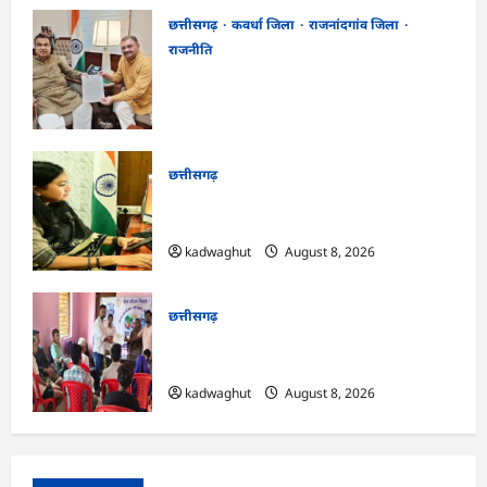
छत्तीसगढ़
कवर्धा जिला
राजनांदगांव जिला
राजनीति
फोरलेन पर ‘श्रेय’ की सियासत?-“काम पहले से
पटरी पर, अब श्रेय की दौड़? DPR टेंडर के बाद
उसी सड़क की मांग लेकर पहुंचे सांसद संतोष पांडे”
kadwaghut
August 8, 2026
छत्तीसगढ़
CG : दीपक चौधरी का सीएम हेल्पलाइन में डीजी
पे मांग हुआ पूरा …
kadwaghut
August 8, 2026
छत्तीसगढ़
CG : भोथीडीह में हुआ जल अर्पण व
जनजागरूकता का आयोजन …
kadwaghut
August 8, 2026