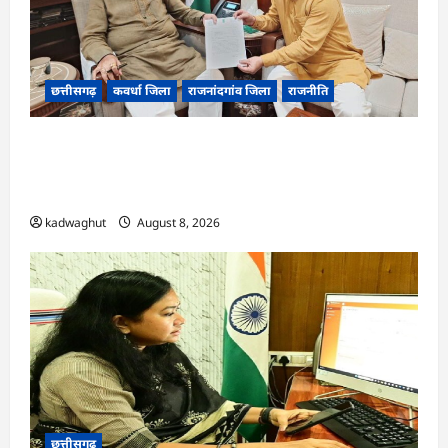
छत्तीसगढ़
कवर्धा जिला
राजनांदगांव जिला
राजनीति
फोरलेन पर ‘श्रेय’ की सियासत?-“काम पहले से पटरी पर,
अब श्रेय की दौड़? DPR टेंडर के बाद उसी सड़क की मांग
लेकर पहुंचे सांसद संतोष पांडे”
kadwaghut
August 8, 2026
छत्तीसगढ़