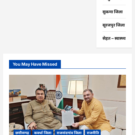
सुकमा जिला
सूरजपुर जिला
सेहत – स्‍वास्‍थ्‍य
You May Have Missed
छत्तीसगढ़
कवर्धा जिला
राजनांदगांव जिला
राजनीति