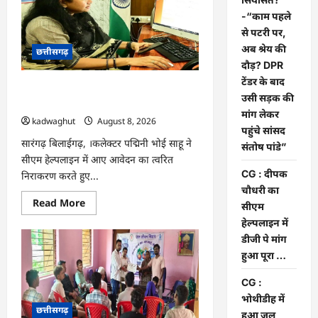
की
सियासत?
-“काम पहले
-“काम
पहले
से पटरी पर,
से
अब श्रेय की
छत्तीसगढ़
पटरी
पर,
दौड़? DPR
अब
टेंडर के बाद
श्रेय
CG : दीपक चौधरी का सीएम हेल्पलाइन में
की
उसी सड़क की
दौड़?
डीजी पे मांग हुआ पूरा …
DPR
मांग लेकर
kadwaghut
August 8, 2026
टेंडर
पहुंचे सांसद
के
बाद
सारंगढ़ बिलाईगढ़, ।कलेक्टर पद्मिनी भोई साहू ने
संतोष पांडे”
उसी
सीएम हेल्पलाइन में आए आवेदन का त्वरित
सड़क
की
CG : दीपक
निराकरण करते हुए...
मांग
चौधरी का
लेकर
पहुंचे
Read
Read More
सीएम
सांसद
more
संतोष
about
हेल्पलाइन में
पांडे”
CG
डीजी पे मांग
:
दीपक
हुआ पूरा …
चौधरी
का
सीएम
CG :
हेल्पलाइन
भोथीडीह में
में
छत्तीसगढ़
डीजी
हुआ जल