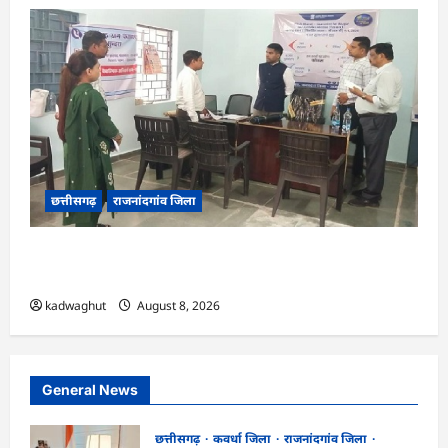
छत्तीसगढ़
राजनांदगांव जिला
CG : कलेक्टर ने ग्राम सुंदरा पटवारी कार्यालय का किया
आकस्मिक निरीक्षण …
kadwaghut
August 8, 2026
General News
छत्तीसगढ़
कवर्धा जिला
राजनांदगांव जिला