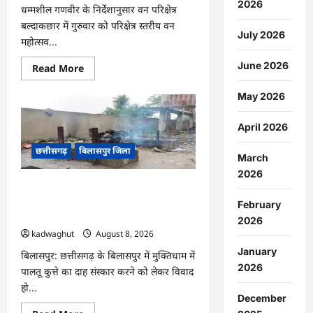
2026
धम्मशील गणवीर के निर्देशानुसार वन परिक्षेत्र
बल्दाकछार में गुरुवार को परिक्षेत्र स्तरीय वन
July 2026
महोत्सव...
June 2026
Read
Read More
more
about
CG
May 2026
:
एक
पेड़
April 2026
माँ
के
छत्तीसगढ़
बिलासपुर जिला
नाम
March
अभियान
2026
के
तहत
CG : मुक्तिधाम में पालतू कुत्ते के अंतिम संस्कार
वृक्षारोपण
पर मचा बवाल, भड़के मोहल्लेवासी, थाने पहुंचा
एवं
February
पर्यावरण
मामला …
2026
संरक्षण
का
kadwaghut
August 8, 2026
दिया
January
गया
बिलासपुर: छत्तीसगढ़ के बिलासपुर में मुक्तिधाम में
संदेश
2026
पालतू कुत्ते का दाह संस्कार करने को लेकर विवाद
…
हो...
December