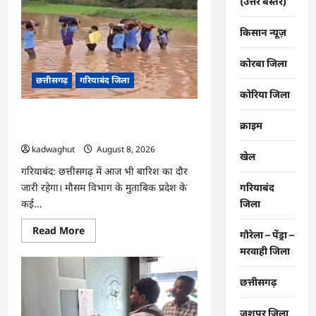
(उत्तर बस्तर)
CG
Job
Alert
किसान न्यूज़
2026,
बिजली
कंपनी
कोरबा जिला
में
बंपर
छत्तीसगढ़
गरियाबंद जिला
भर्ती
कोरिया जिला
…
CG : किताबों से भरा बस्ता और स्कूल पहुंचने
क्राइम
के लिए मुश्किल डगर …
kadwaghut
August 8, 2026
खेल
गरियाबंद: छत्तीसगढ़ में आज भी बारिश का दौर
जारी रहेगा। मौसम विभाग के मुताबिक प्रदेश के
गरियाबंद
कई...
जिला
Read
Read More
गौरेला – पेंड्रा –
more
about
मरवाही जिला
CG
:
किताबों
छत्तीसगढ़
से
भरा
बस्ता
जशपुर जिला