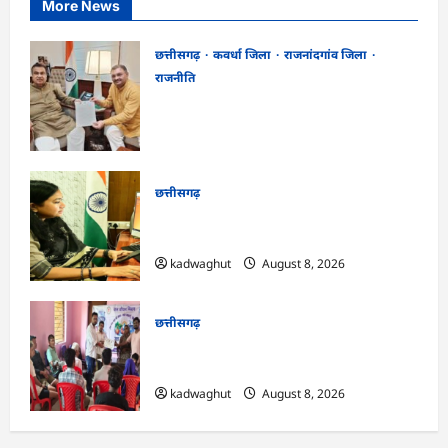
More News
छत्तीसगढ़
कवर्धा जिला
राजनांदगांव जिला
राजनीति
फोरलेन पर ‘श्रेय’ की सियासत?-“काम पहले से
पटरी पर, अब श्रेय की दौड़? DPR टेंडर के बाद
उसी सड़क की मांग लेकर पहुंचे सांसद संतोष पांडे”
kadwaghut
August 8, 2026
छत्तीसगढ़
CG : दीपक चौधरी का सीएम हेल्पलाइन में डीजी
पे मांग हुआ पूरा …
kadwaghut
August 8, 2026
छत्तीसगढ़
CG : भोथीडीह में हुआ जल अर्पण व
जनजागरूकता का आयोजन …
kadwaghut
August 8, 2026