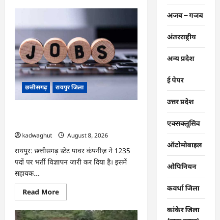
about
CG
अजब – गजब
:
आज
‘सेन
अंतरराष्ट्रीय
शक्ति
सम्मेलन
एवं
शिल्पी
अन्य प्रदेश
सम्मान
समारोह’
में
ई पेपर
मुख्यमंत्री
छत्तीसगढ़
रायपुर जिला
साय
शामिल
उत्तर प्रदेश
होंगे
…
CG : CG Job Alert 2026, बिजली कंपनी
में बंपर भर्ती …
एक्सक्लूसिव
kadwaghut
August 8, 2026
ऑटोमोबाइल
रायपुर: छत्तीसगढ़ स्टेट पावर कंपनीज़ ने 1235
पदों पर भर्ती विज्ञापन जारी कर दिया है। इसमें
ओपिनियन
सहायक...
कवर्धा जिला
Read
Read More
more
about
कांकेर जिला
CG
: