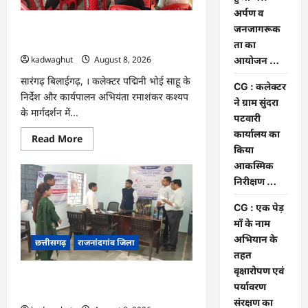
पे
मांग
अर्पण व
हुआ
CG : भोथीडीह में हुआ जल अर्पण व
जनजागरूक
पूरा
…
जनजागरूकता का आयोजन …
ता का
kadwaghut
August 8, 2026
आयोजन …
सारंगढ़ बिलाईगढ़, । कलेक्टर पद्मिनी भोई साहू के
CG : कलेक्टर
निर्देश और कार्यपालन अभियंता रमाशंकर कश्यप
ने ग्राम सुंदरा
के मार्गदर्शन में...
पटवारी
कार्यालय का
Read
Read More
more
किया
about
आकस्मिक
CG
:
निरीक्षण …
भोथीडीह
में
हुआ
CG : एक पेड़
जल
माँ के नाम
अर्पण
व
अभियान के
छत्तीसगढ़
राजनांदगांव जिला
जनजागरूकता
का
तहत
आयोजन
वृक्षारोपण एवं
…
CG : कलेक्टर ने ग्राम सुंदरा पटवारी कार्यालय
पर्यावरण
का किया आकस्मिक निरीक्षण …
संरक्षण का