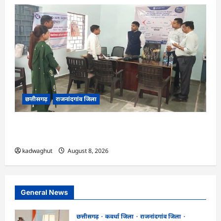
छत्तीसगढ़
राजनांदगांव जिला
CG : कलेक्टर ने ग्राम सुंदरा पटवारी कार्यालय का किया
आकस्मिक निरीक्षण …
kadwaghut
August 8, 2026
General News
छत्तीसगढ़
कवर्धा जिला
राजनांदगांव जिला