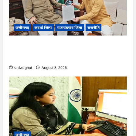
छत्तीसगढ़
कवर्धा जिला
राजनांदगांव जिला
राजनीति
फोरलेन पर ‘श्रेय’ की सियासत?-“काम पहले से पटरी पर,
अब श्रेय की दौड़? DPR टेंडर के बाद उसी सड़क की मांग
लेकर पहुंचे सांसद संतोष पांडे”
kadwaghut
August 8, 2026
छत्तीसगढ़