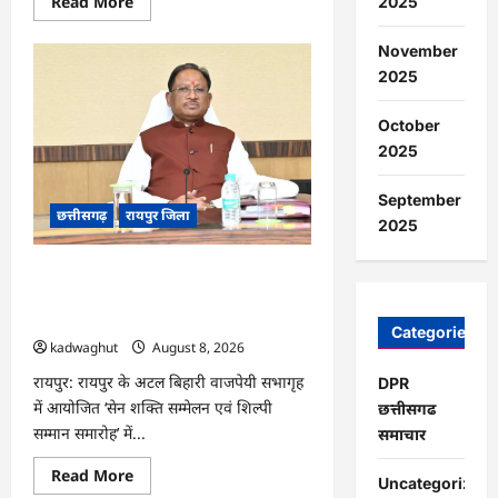
Read
Read More
2025
more
about
CG
November
:
2025
मुक्तिधाम
में
पालतू
कुत्ते
October
के
2025
अंतिम
संस्कार
पर
September
मचा
छत्तीसगढ़
रायपुर जिला
बवाल,
2025
भड़के
मोहल्लेवासी,
थाने
CG : आज ‘सेन शक्ति सम्मेलन एवं शिल्पी
पहुंचा
मामला
सम्मान समारोह’ में मुख्यमंत्री साय शामिल होंगे
…
…
Categories
kadwaghut
August 8, 2026
रायपुर: रायपुर के अटल बिहारी वाजपेयी सभागृह
DPR
में आयोजित ‘सेन शक्ति सम्मेलन एवं शिल्पी
छत्तीसगढ
सम्मान समारोह’ में...
समाचार
Read
Read More
Uncategorized
more