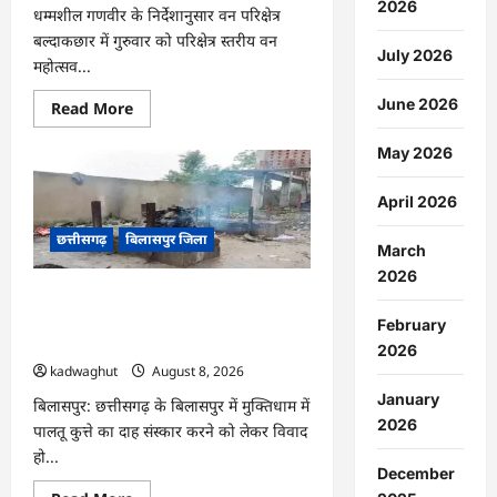
2026
धम्मशील गणवीर के निर्देशानुसार वन परिक्षेत्र
बल्दाकछार में गुरुवार को परिक्षेत्र स्तरीय वन
July 2026
महोत्सव...
June 2026
Read
Read More
more
about
CG
May 2026
:
एक
पेड़
April 2026
माँ
के
छत्तीसगढ़
बिलासपुर जिला
नाम
March
अभियान
2026
के
तहत
CG : मुक्तिधाम में पालतू कुत्ते के अंतिम संस्कार
वृक्षारोपण
पर मचा बवाल, भड़के मोहल्लेवासी, थाने पहुंचा
एवं
February
पर्यावरण
मामला …
2026
संरक्षण
का
kadwaghut
August 8, 2026
दिया
January
गया
बिलासपुर: छत्तीसगढ़ के बिलासपुर में मुक्तिधाम में
संदेश
2026
पालतू कुत्ते का दाह संस्कार करने को लेकर विवाद
…
हो...
December