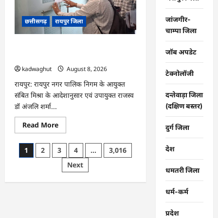
और
स्कूल
पहुंचने
जांजगीर-
छत्तीसगढ़
रायपुर जिला
के
लिए
चाम्पा जिला
मुश्किल
डगर
CG : मोती महल में संपत्तिकर वसूली अभियान,
…
जॉब अपडेट
सीलिंग की कार्रवाई …
kadwaghut
August 8, 2026
टेक्नोलॉजी
रायपुर: रायपुर नगर पालिक निगम के आयुक्त
संबित मिश्रा के आदेशानुसार एवं उपायुक्त राजस्व
दन्तेवाड़ा जिला
डॉ अंजलि शर्मा...
(दक्षिण बस्तर)
Read
Read More
दुर्ग जिला
more
about
CG
Posts
देश
1
2
3
4
…
3,016
:
मोती
pagination
Next
महल
धमतरी जिला
में
संपत्तिकर
वसूली
धर्म-कर्म
अभियान,
सीलिंग
की
कार्रवाई
प्रदेश