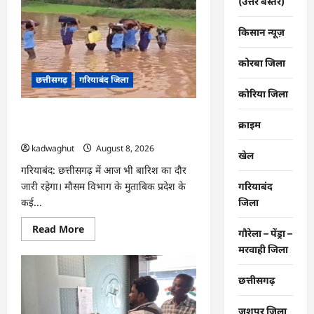
(उत्तर बस्तर)
CG
Job
Alert
किसान न्यूज़
2026,
बिजली
कंपनी
कोरबा जिला
में
बंपर
छत्तीसगढ़
गरियाबंद जिला
भर्ती
कोरिया जिला
…
CG : किताबों से भरा बस्ता और स्कूल पहुंचने
क्राइम
के लिए मुश्किल डगर …
kadwaghut
August 8, 2026
खेल
गरियाबंद: छत्तीसगढ़ में आज भी बारिश का दौर
जारी रहेगा। मौसम विभाग के मुताबिक प्रदेश के
गरियाबंद
कई...
जिला
Read
Read More
गौरेला – पेंड्रा –
more
about
मरवाही जिला
CG
:
किताबों
छत्तीसगढ़
से
भरा
बस्ता
जशपुर जिला