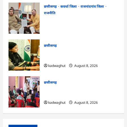
छत्तीसगढ़
कवर्धा जिला
राजनांदगांव जिला
राजनीति
फोरलेन पर ‘श्रेय’ की सियासत?-“काम पहले से
पटरी पर, अब श्रेय की दौड़? DPR टेंडर के बाद
उसी सड़क की मांग लेकर पहुंचे सांसद संतोष पांडे”
kadwaghut
August 8, 2026
छत्तीसगढ़
CG : दीपक चौधरी का सीएम हेल्पलाइन में डीजी
पे मांग हुआ पूरा …
kadwaghut
August 8, 2026
छत्तीसगढ़
CG : भोथीडीह में हुआ जल अर्पण व
जनजागरूकता का आयोजन …
kadwaghut
August 8, 2026