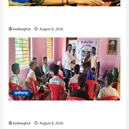
CG : दीपक चौधरी का सीएम हेल्पलाइन में डीजी पे मांग
हुआ पूरा …
kadwaghut
August 8, 2026
छत्तीसगढ़
CG : भोथीडीह में हुआ जल अर्पण व जनजागरूकता का
आयोजन …
kadwaghut
August 8, 2026