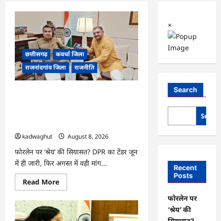
×
छत्तीसगढ़
कवर्धा जिला
राजनांदगांव जिला
राजनीति
Search
फोरलेन पर ‘श्रेय’ की सियासत?-“काम पहले से
पटरी पर, अब श्रेय की दौड़? DPR टेंडर के बाद
उसी सड़क की मांग लेकर पहुंचे सांसद संतोष
Searc
पांडे”
kadwaghut
August 8, 2026
फोरलेन पर ‘श्रेय’ की सियासत? DPR का टेंडर जून
में ही जारी, फिर अगस्त में वही मांग...
Recent
Posts
Read
Read More
more
about
फोरलेन पर
फोरलेन
पर
‘श्रेय’ की
‘श्रेय’
सियासत?