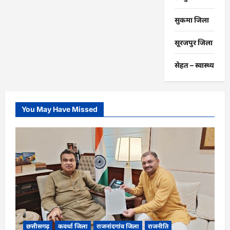
सुकमा जिला
सूरजपुर जिला
सेहत – स्‍वास्‍थ्‍य
You May Have Missed
छत्तीसगढ़
कवर्धा जिला
राजनांदगांव जिला
राजनीति