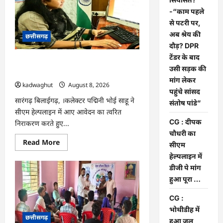
की
सियासत?
-“काम पहले
-“काम
पहले
से पटरी पर,
से
अब श्रेय की
छत्तीसगढ़
पटरी
पर,
दौड़? DPR
अब
टेंडर के बाद
श्रेय
CG : दीपक चौधरी का सीएम हेल्पलाइन में
की
उसी सड़क की
दौड़?
डीजी पे मांग हुआ पूरा …
DPR
मांग लेकर
kadwaghut
August 8, 2026
टेंडर
पहुंचे सांसद
के
बाद
सारंगढ़ बिलाईगढ़, ।कलेक्टर पद्मिनी भोई साहू ने
संतोष पांडे”
उसी
सीएम हेल्पलाइन में आए आवेदन का त्वरित
सड़क
की
CG : दीपक
निराकरण करते हुए...
मांग
चौधरी का
लेकर
पहुंचे
Read
Read More
सीएम
सांसद
more
संतोष
about
हेल्पलाइन में
पांडे”
CG
डीजी पे मांग
:
दीपक
हुआ पूरा …
चौधरी
का
सीएम
CG :
हेल्पलाइन
भोथीडीह में
में
छत्तीसगढ़
डीजी
हुआ जल