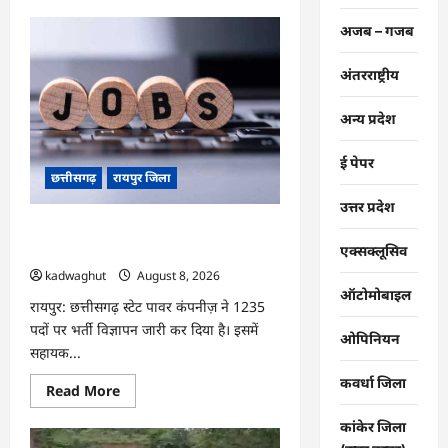
about
CG
अजब – गजब
:
आज
‘सेन
अंतरराष्ट्रीय
शक्ति
सम्मेलन
एवं
शिल्पी
अन्य प्रदेश
सम्मान
समारोह’
में
ई पेपर
मुख्यमंत्री
छत्तीसगढ़
रायपुर जिला
साय
शामिल
उत्तर प्रदेश
होंगे
…
CG : CG Job Alert 2026, बिजली कंपनी
में बंपर भर्ती …
एक्सक्लूसिव
kadwaghut
August 8, 2026
ऑटोमोबाइल
रायपुर: छत्तीसगढ़ स्टेट पावर कंपनीज़ ने 1235
पदों पर भर्ती विज्ञापन जारी कर दिया है। इसमें
ओपिनियन
सहायक...
कवर्धा जिला
Read
Read More
more
about
कांकेर जिला
CG
: