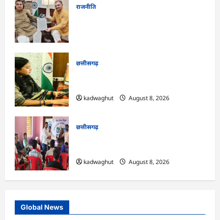
राजनीति
फोरलेन पर ‘श्रेय’ की सियासत?-“काम पहले से
पटरी पर, अब श्रेय की दौड़? DPR टेंडर के बाद
उसी सड़क की मांग लेकर पहुंचे सांसद संतोष पांडे”
kadwaghut
August 8, 2026
छत्तीसगढ़
CG : दीपक चौधरी का सीएम हेल्पलाइन में डीजी
पे मांग हुआ पूरा …
kadwaghut
August 8, 2026
छत्तीसगढ़
CG : भोथीडीह में हुआ जल अर्पण व
जनजागरूकता का आयोजन …
kadwaghut
August 8, 2026
Global News