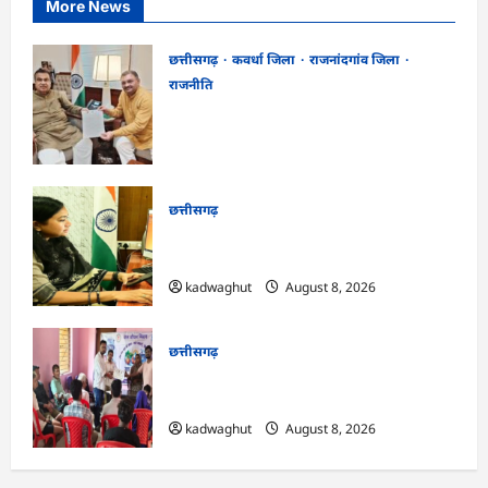
More News
छत्तीसगढ़
कवर्धा जिला
राजनांदगांव जिला
राजनीति
फोरलेन पर ‘श्रेय’ की सियासत?-“काम पहले से
पटरी पर, अब श्रेय की दौड़? DPR टेंडर के बाद
उसी सड़क की मांग लेकर पहुंचे सांसद संतोष पांडे”
kadwaghut
August 8, 2026
छत्तीसगढ़
CG : दीपक चौधरी का सीएम हेल्पलाइन में डीजी
पे मांग हुआ पूरा …
kadwaghut
August 8, 2026
छत्तीसगढ़
CG : भोथीडीह में हुआ जल अर्पण व
जनजागरूकता का आयोजन …
kadwaghut
August 8, 2026