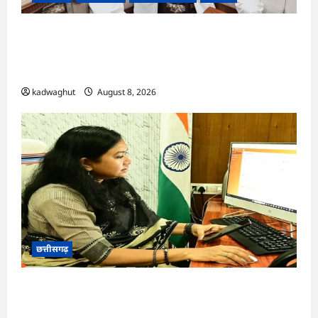
फोरलेन पर ‘श्रेय’ की सियासत?-“काम पहले से पटरी पर,
अब श्रेय की दौड़? DPR टेंडर के बाद उसी सड़क की मांग
लेकर पहुंचे सांसद संतोष पांडे”
kadwaghut
August 8, 2026
छत्तीसगढ़
CG : दीपक चौधरी का सीएम हेल्पलाइन में डीजी पे मांग
हुआ पूरा …