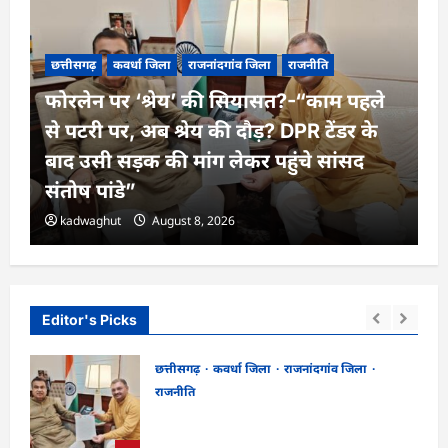
छत्तीसगढ़
कवर्धा जिला
राजनांदगांव जिला
राजनीति
फोरलेन पर ‘श्रेय’ की सियासत?-“काम पहले
से पटरी पर, अब श्रेय की दौड़? DPR टेंडर के
बाद उसी सड़क की मांग लेकर पहुंचे सांसद
संतोष पांडे”
kadwaghut
August 8, 2026
Editor's Picks
छत्तीसगढ़
कवर्धा जिला
राजनांदगांव जिला
राजनीति
ा
फोरलेन पर ‘श्रेय’ की सियासत?-“काम पहले से
पटरी पर, अब श्रेय की दौड़? DPR टेंडर के बाद