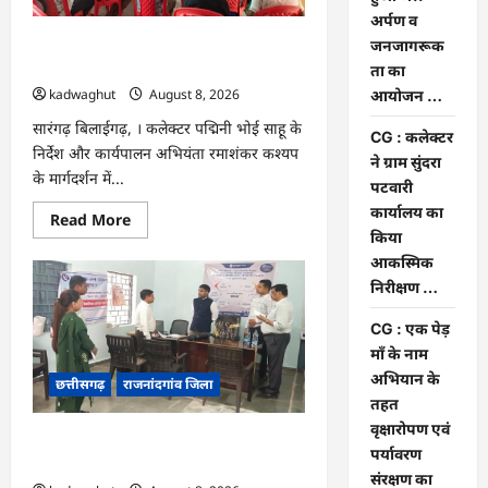
पे
मांग
अर्पण व
हुआ
CG : भोथीडीह में हुआ जल अर्पण व
जनजागरूक
पूरा
…
जनजागरूकता का आयोजन …
ता का
kadwaghut
August 8, 2026
आयोजन …
सारंगढ़ बिलाईगढ़, । कलेक्टर पद्मिनी भोई साहू के
CG : कलेक्टर
निर्देश और कार्यपालन अभियंता रमाशंकर कश्यप
ने ग्राम सुंदरा
के मार्गदर्शन में...
पटवारी
कार्यालय का
Read
Read More
more
किया
about
आकस्मिक
CG
:
निरीक्षण …
भोथीडीह
में
हुआ
CG : एक पेड़
जल
माँ के नाम
अर्पण
व
अभियान के
छत्तीसगढ़
राजनांदगांव जिला
जनजागरूकता
का
तहत
आयोजन
वृक्षारोपण एवं
…
CG : कलेक्टर ने ग्राम सुंदरा पटवारी कार्यालय
पर्यावरण
का किया आकस्मिक निरीक्षण …
संरक्षण का