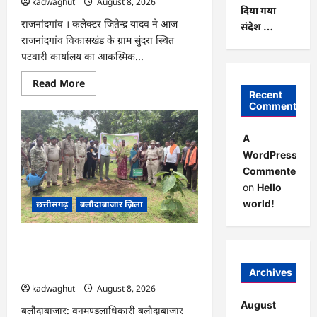
kadwaghut
August 8, 2026
दिया गया
राजनांदगांव । कलेक्टर जितेन्द्र यादव ने आज
संदेश …
राजनांदगांव विकासखंड के ग्राम सुंदरा स्थित
पटवारी कार्यालय का आकस्मिक...
Read
Read More
more
Recent
about
Comments
CG
:
कलेक्टर
A
ने
ग्राम
WordPress
सुंदरा
Commenter
पटवारी
कार्यालय
on
Hello
का
किया
world!
छत्तीसगढ़
बलौदाबाजार ज़िला
आकस्मिक
निरीक्षण
…
CG : एक पेड़ माँ के नाम अभियान के तहत
वृक्षारोपण एवं पर्यावरण संरक्षण का दिया गया
संदेश …
Archives
kadwaghut
August 8, 2026
August
बलौदाबाजार: वनमण्डलाधिकारी बलौदाबाजार