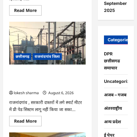
उमस
September
बढ़ी…
Read
Read More
2025
more
about
राजनांदगांव
:
किस्त
लेकर
नहीं
Categories
बनाया
आवास
145
DPR
छत्तीसगढ़
राजनांदगांव जिला
हितग्राहियों
छत्तीसगढ
से
होगी
समाचार
वसूली…
राजनांदगांव : 107 करोड़ बकाया, प्री-पेड
व्यवस्था में 3 माह का एडवांस लेगी बिजली
Uncategorized
कंपनी…
lokesh sharma
August 6, 2026
अजब – गजब
राजनांदगांव , सरकारी दफ्तरों में लगे स्मार्ट मीटर
अंतरराष्ट्रीय
में प्री पेड सिस्टम लागू नहीं किया जा सका...
Read
Read More
अन्य प्रदेश
more
about
राजनांदगांव
ई पेपर