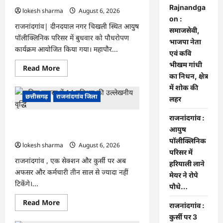
भीखम
Rajnandga
गांधी
lokesh sharma
August 6, 2026
का
on :
निधन,
राजनांदगांव| दीनदयाल नगर चिखली स्थित आयुष
समाजसेवी,
क्षेत्र
पॉलीक्लिनिक परिसर में बुधवार को पौधरोपण
में
भाजपा नेता
शोक
कार्यक्रम आयोजित किया गया। महापौर...
की
एवं कवि
लहर
भीखम गांधी
Read
Read More
more
का निधन, क्षेत्र
about
में शोक की
राजनांदगांव
:
छत्तीसगढ़
राजनांदगांव जिला
लहर
आयुष
पॉलीक्लिनिक
परिसर
राजनांदगांव :
राजनांदगांव : कुर्सी पर 3 साल से ज्यादा नहीं
में
आयुष
हरियाली
टिकेंगे अफसर-कर्मचारी…
लाने
पॉलीक्लिनिक
मेयर
lokesh sharma
August 6, 2026
ने
परिसर में
रोपे
राजनांदगांव , एक सेक्शन और कुर्सी पर अब
हरियाली लाने
पौधे…
अफसर और कर्मचारी तीन साल से ज्यादा नहीं
मेयर ने रोपे
टिकेंगे।...
पौधे…
Read
Read More
राजनांदगांव :
more
about
कुर्सी पर 3
राजनांदगांव