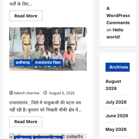
भर्ती के लिए...
A
Read
Read More
WordPress
more
Commenter
about
राजनांदगांव
on
Hello
:
सीधी
world!
भर्ती
के
लिए
जारी
विज्ञापन
छत्तीसगढ़
राजनांदगांव जिला
में
Archives
संशोधन…
राजनांदगांव : युवक पर चाकू से जानलेवा
August
हमला, चार आरोपी गिरफ्तार…
2026
lokesh sharma
August 6, 2026
July 2026
राजनांदगांव , जिले में चाकूबाजी की घटना थम
नहीं रही है। बुधवार को चिखली चौकी क्षेत्र में...
June 2026
Read
Read More
more
May 2026
about
राजनांदगांव
: