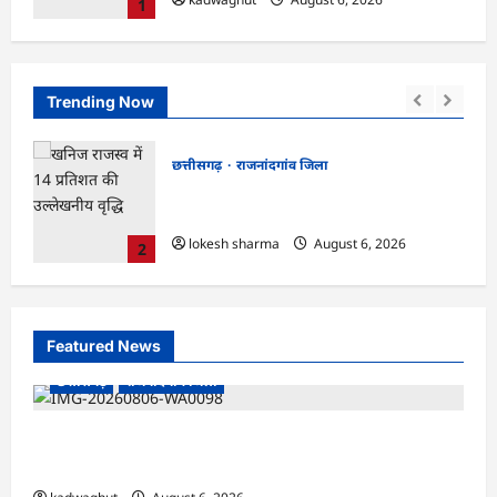
1
Trending Now
छत्तीसगढ़
राजनांदगांव जिला
एवं
राजनांदगांव : आयुष पॉलीक्लिनिक परिसर में
की लहर
हरियाली लाने मेयर ने रोपे पौधे…
lokesh sharma
August 6, 2026
2
Featured News
छत्तीसगढ़
राजनांदगांव जिला
Rajnandgaon : समाजसेवी, भाजपा नेता एवं कवि
भीखम गांधी का निधन, क्षेत्र में शोक की लहर