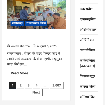
:
107
करोड़
उत्तर प्रदेश
बकाया,
प्री-
पेड
एक्सक्लूसिव
व्यवस्था
छत्तीसगढ़
राजनांदगांव जिला
में
3
ऑटोमोबाइल
माह
का
राजनांदगांव : महापौर ने फिल्टर प्लांट संचालक
एडवांस
लेगी
ओपिनियन
से कहा- व्यवस्था दुरुस्त करें…
बिजली
lokesh sharma
August 6, 2026
कंपनी…
कवर्धा जिला
राजनांदगांव , मोहारा के वाटर फिल्टर प्लांट में
सामने आई अव्यवस्था के बीच महापौर मधुसूदन
कांकेर जिला
यादव निरीक्षण...
(उत्तर बस्तर)
Read
Read More
more
किसान न्यूज़
about
राजनांदगांव
Posts
1
2
3
4
…
3,007
:
कोरबा जिला
महापौर
pagination
Next
ने
फिल्टर
कोरिया जिला
प्लांट
संचालक