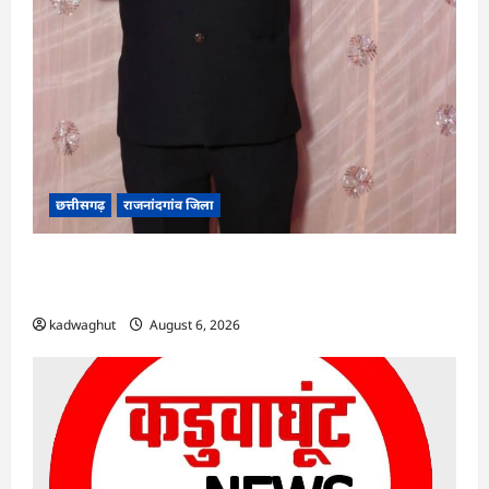
छत्तीसगढ़
राजनांदगांव जिला
Rajnandgaon : समाजसेवी, भाजपा नेता एवं कवि
भीखम गांधी का निधन, क्षेत्र में शोक की लहर
kadwaghut
August 6, 2026