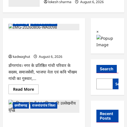
lokesh sharma
August 6, 2026
छत्तीसगढ़
राजनांदगांव जिला
×
Rajnandgaon : समाजसेवी, भाजपा नेता
एवं कवि भीखम गांधी का निधन, क्षेत्र में शोक
की लहर
kadwaghut
August 6, 2026
डोंगरगांव। नगर के प्रतिष्ठित गांधी परिवार के
Search
सदस्य, समाजसेवी, भाजपा नेता एवं कवि भीखम
गांधी का गुरुवार,...
Searc
Read
Read More
more
about
Rajnandgaon
:
छत्तीसगढ़
राजनांदगांव जिला
समाजसेवी,
भाजपा
Recent
नेता
Posts
राजनांदगांव : आयुष पॉलीक्लिनिक परिसर में
एवं
कवि
हरियाली लाने मेयर ने रोपे पौधे…