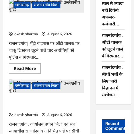
साल से ज्यादा
:
छत्तीसगढ़
राजनांदगांव जिला
कुर्सी
नहीं टिकेंगे
पर
3
अफसर-
राजनांदगांव : ऑटो चालक को लूटने वाले 4
साल
कर्मचारी…
से
गिरफ्तार…
ज्यादा
नहीं
lokesh sharma
August 6, 2026
राजनांदगांव :
टिकेंगे
अफसर-
ऑटो चालक
राजनांदगांव| पेंड्री बाइपास पर ऑटो चालक पर
कर्मचारी…
को लूटने वाले
चाकू टिकाकर लूटने वाले चार आरोपियों को
4 गिरफ्तार…
पुलिस ने गिरफ्तार...
राजनांदगांव :
Read
Read More
more
सीधी भर्ती के
about
राजनांदगांव
लिए जारी
:
छत्तीसगढ़
राजनांदगांव जिला
विज्ञापन में
ऑटो
चालक
संशोधन…
को
राजनांदगांव : सीधी भर्ती के लिए जारी विज्ञापन
लूटने
वाले
में संशोधन…
4
गिरफ्तार…
lokesh sharma
August 6, 2026
Recent
राजनांदगांव , कार्यालय प्रधान जिला एवं सत्र
Comments
न्यायाधीश राजनांदगांव ने विभिन्न पदों पर सीधी