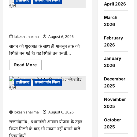
छत्तीसगढ़
राजनांदगांव जिला
युवक
April 2026
पर
चाकू
राजनांदगांव : 7 दिन और थमी रहेगी बारिश,
से
March
जानलेवा
नए सिस्टम का इंतजार, तापमान और उमस
2026
हमला,
बढ़ी…
चार
आरोपी
lokesh sharma
August 6, 2026
February
गिरफ्तार…
2026
सावन की शुरुआत के साथ ही मानसून ब्रेक की
स्थिति बन गई है। यह स्थिति तब बनती...
January
Read
Read More
2026
more
about
राजनांदगांव
December
:
छत्तीसगढ़
राजनांदगांव जिला
7
2025
दिन
और
राजनांदगांव : किस्त लेकर नहीं बनाया आवास
थमी
November
रहेगी
145 हितग्राहियों से होगी वसूली…
2025
बारिश,
नए
lokesh sharma
August 6, 2026
सिस्टम
October
का
राजनांदगांव , प्रधानमंंत्री आवास योजना के तहत
इंतजार,
2025
किस्त मिलने के बाद भी मकान नहीं बनाने वाले
तापमान
और
हितग्राहियों...