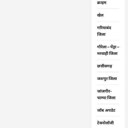
से
क्राइम
कहा-
व्यवस्था
दुरुस्त
खेल
करें…
गरियाबंद
जिला
गौरेला – पेंड्रा –
मरवाही जिला
छत्तीसगढ़
जशपुर जिला
जांजगीर-
चाम्पा जिला
जॉब अपडेट
टेक्नोलॉजी