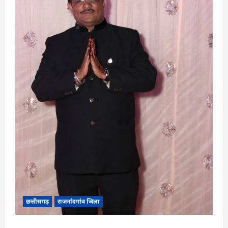
छत्तीसगढ़
राजनांदगांव जिला