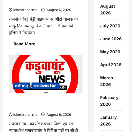
गिरफ्तार…
August
lokesh sharma
August 6, 2026
2026
राजनांदगांव| पेंड्री बाइपास पर ऑटो चालक पर
चाकू टिकाकर लूटने वाले चार आरोपियों को
July 2026
पुलिस ने गिरफ्तार...
June 2026
Read
Read More
more
about
May 2026
राजनांदगांव
:
ऑटो
April 2026
चालक
को
लूटने
March
वाले
4
2026
छत्तीसगढ़
राजनांदगांव जिला
गिरफ्तार…
February
राजनांदगांव : सीधी भर्ती के लिए जारी विज्ञापन
2026
में संशोधन…
lokesh sharma
August 6, 2026
January
राजनांदगांव , कार्यालय प्रधान जिला एवं सत्र
2026
न्यायाधीश राजनांदगांव ने विभिन्न पदों पर सीधी