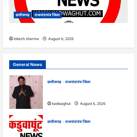
छत्तीसगढ़
राजनांदगांव जिला
राजनांदगांव : ऑटो चालक को लूटने वाले 4 गिरफ्तार…
lokesh sharma
August 6, 2026
General News
छत्तीसगढ़
राजनांदगांव जिला
Rajnandgaon : समाजसेवी, भाजपा नेता एवं
कवि भीखम गांधी का निधन, क्षेत्र में शोक की लहर
kadwaghut
August 6, 2026
छत्तीसगढ़
राजनांदगांव जिला
राजनांदगांव : आयुष पॉलीक्लिनिक परिसर में
हरियाली लाने मेयर ने रोपे पौधे…