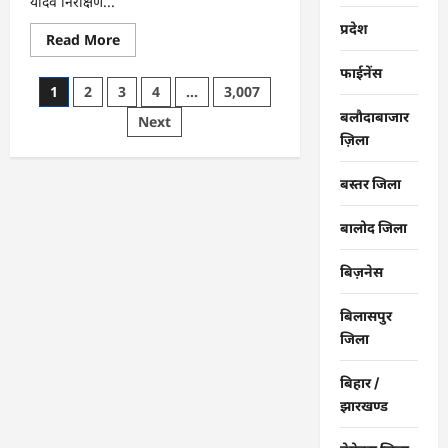
यादव निरीक्षण...
प्रदेश
Read
Read More
more
about
फाईनेंस
राजनांदगांव
Posts
1
2
3
4
…
3,007
:
महापौर
बलौदाबाजार
pagination
Next
ने
फिल्टर
ज़िला
प्लांट
संचालक
से
बस्तर जिला
कहा-
व्यवस्था
दुरुस्त
बालोद जिला
करें…
बिज़नेस
बिलासपुर
जिला
बिहार /
झारखण्ड