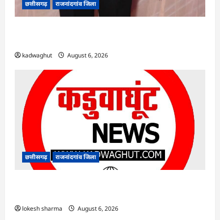
छत्तीसगढ़
राजनांदगांव जिला
Rajnandgaon : समाजसेवी, भाजपा नेता एवं कवि
भीखम गांधी का निधन, क्षेत्र में शोक की लहर
kadwaghut
August 6, 2026
छत्तीसगढ़
राजनांदगांव जिला
राजनांदगांव : आयुष पॉलीक्लिनिक परिसर में हरियाली
लाने मेयर ने रोपे पौधे…
lokesh sharma
August 6, 2026