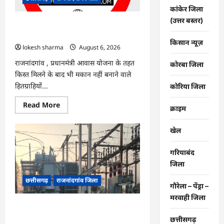
नए
कांकेर जिला
सिस्टम
का
(उत्तर बस्तर)
इंतजार,
राजनांदगांव : किस्त लेकर नहीं बनाया आवास
तापमान
145 हितग्राहियों से होगी वसूली…
और
किसान न्यूज़
उमस
lokesh sharma
August 6, 2026
बढ़ी…
राजनांदगांव , प्रधानमंंत्री आवास योजना के तहत
कोरबा जिला
किस्त मिलने के बाद भी मकान नहीं बनाने वाले
हितग्राहियों...
कोरिया जिला
Read
Read More
क्राइम
more
about
राजनांदगांव
खेल
:
किस्त
लेकर
गरियाबंद
नहीं
बनाया
जिला
आवास
145
छत्तीसगढ़
राजनांदगांव जिला
हितग्राहियों
गौरेला – पेंड्रा –
से
होगी
मरवाही जिला
वसूली…
राजनांदगांव : 107 करोड़ बकाया, प्री-पेड
व्यवस्था में 3 माह का एडवांस लेगी बिजली
छत्तीसगढ़