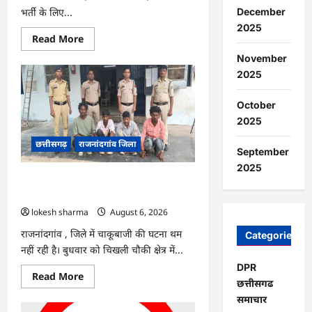
भर्ती के लिए...
December
2025
Read
Read More
more
about
November
राजनांदगांव
2025
:
सीधी
भर्ती
October
के
लिए
2025
जारी
विज्ञापन
छत्तीसगढ़
राजनांदगांव जिला
में
September
संशोधन…
2025
राजनांदगांव : युवक पर चाकू से जानलेवा
हमला, चार आरोपी गिरफ्तार…
lokesh sharma
August 6, 2026
राजनांदगांव , जिले में चाकूबाजी की घटना थम
Categories
नहीं रही है। बुधवार को चिखली चौकी क्षेत्र में...
DPR
Read
Read More
छत्तीसगढ
more
about
समाचार
राजनांदगांव