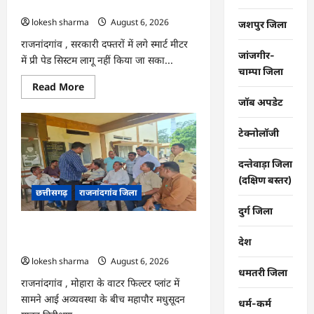
कंपनी…
lokesh sharma
August 6, 2026
जशपुर जिला
राजनांदगांव , सरकारी दफ्तरों में लगे स्मार्ट मीटर
जांजगीर-
में प्री पेड सिस्टम लागू नहीं किया जा सका...
चाम्पा जिला
Read
Read More
more
जॉब अपडेट
about
राजनांदगांव
:
टेक्नोलॉजी
107
करोड़
बकाया,
दन्तेवाड़ा जिला
प्री-
पेड
(दक्षिण बस्तर)
व्यवस्था
छत्तीसगढ़
राजनांदगांव जिला
में
3
दुर्ग जिला
माह
का
राजनांदगांव : महापौर ने फिल्टर प्लांट संचालक
एडवांस
देश
लेगी
से कहा- व्यवस्था दुरुस्त करें…
बिजली
lokesh sharma
August 6, 2026
कंपनी…
धमतरी जिला
राजनांदगांव , मोहारा के वाटर फिल्टर प्लांट में
सामने आई अव्यवस्था के बीच महापौर मधुसूदन
धर्म-कर्म