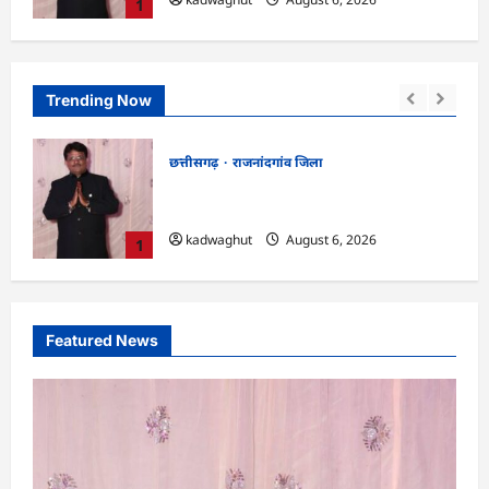
1
Trending Now
छत्तीसगढ़
राजनांदगांव जिला
न में
Rajnandgaon : समाजसेवी, भाजपा नेता एवं
कवि भीखम गांधी का निधन, क्षेत्र में शोक की लहर
kadwaghut
August 6, 2026
1
Featured News