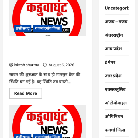
:
युवक
Uncategorized
पर
चाकू
से
अजब – गजब
जानलेवा
हमला,
छत्तीसगढ़
राजनांदगांव जिला
चार
अंतरराष्ट्रीय
आरोपी
गिरफ्तार…
राजनांदगांव : 7 दिन और थमी रहेगी बारिश,
अन्य प्रदेश
नए सिस्टम का इंतजार, तापमान और उमस
बढ़ी…
ई पेपर
lokesh sharma
August 6, 2026
सावन की शुरुआत के साथ ही मानसून ब्रेक की
उत्तर प्रदेश
स्थिति बन गई है। यह स्थिति तब बनती...
एक्सक्लूसिव
Read
Read More
more
about
ऑटोमोबाइल
राजनांदगांव
:
7
ओपिनियन
दिन
और
थमी
कवर्धा जिला
रहेगी
बारिश,
छत्तीसगढ़
राजनांदगांव जिला