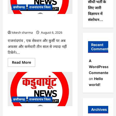
सीधी भर्ती के
हरियाली
लाने
छत्तीसगढ़
राजनांदगांव जिला
लिए जारी
मेयर
ने
विज्ञापन में
रोपे
संशोधन…
पौधे…
राजनांदगांव : कुर्सी पर 3 साल से ज्यादा नहीं
टिकेंगे अफसर-कर्मचारी…
lokesh sharma
August 6, 2026
राजनांदगांव , एक सेक्शन और कुर्सी पर अब
Recent
अफसर और कर्मचारी तीन साल से ज्यादा नहीं
Comments
टिकेंगे।...
A
Read
Read More
more
WordPress
about
Commenter
राजनांदगांव
:
on
Hello
कुर्सी
पर
world!
3
साल
से
ज्यादा
छत्तीसगढ़
राजनांदगांव जिला
नहीं
टिकेंगे
अफसर-
Archives
कर्मचारी…
राजनांदगांव : ऑटो चालक को लूटने वाले 4