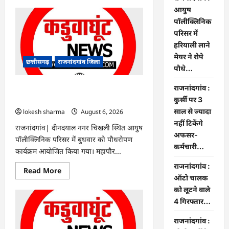
about
Rajnandgaon
आयुष
:
पॉलीक्लिनिक
समाजसेवी,
भाजपा
परिसर में
नेता
हरियाली लाने
एवं
कवि
मेयर ने रोपे
भीखम
छत्तीसगढ़
राजनांदगांव जिला
गांधी
पौधे…
का
निधन,
राजनांदगांव :
क्षेत्र
राजनांदगांव : आयुष पॉलीक्लिनिक परिसर में
में
हरियाली लाने मेयर ने रोपे पौधे…
कुर्सी पर 3
शोक
की
साल से ज्यादा
lokesh sharma
August 6, 2026
लहर
नहीं टिकेंगे
राजनांदगांव| दीनदयाल नगर चिखली स्थित आयुष
अफसर-
पॉलीक्लिनिक परिसर में बुधवार को पौधरोपण
कर्मचारी…
कार्यक्रम आयोजित किया गया। महापौर...
राजनांदगांव :
Read
Read More
more
ऑटो चालक
about
को लूटने वाले
राजनांदगांव
:
4 गिरफ्तार…
आयुष
पॉलीक्लिनिक
परिसर
राजनांदगांव :
में