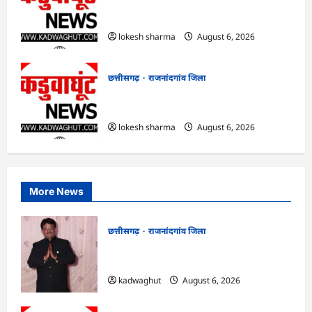
राजनांदगांव : आयुष पॉलीक्लिनिक परिसर में
हरियाली लाने मेयर ने रोपे पौधे…
lokesh sharma
August 6, 2026
छत्तीसगढ़
राजनांदगांव जिला
राजनांदगांव : कुर्सी पर 3 साल से ज्यादा नहीं
टिकेंगे अफसर-कर्मचारी…
lokesh sharma
August 6, 2026
More News
छत्तीसगढ़
राजनांदगांव जिला
Rajnandgaon : समाजसेवी, भाजपा नेता एवं
कवि भीखम गांधी का निधन, क्षेत्र में शोक की लहर
kadwaghut
August 6, 2026