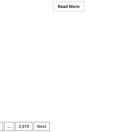
ad
Read
Read More
re
more
ut
about
ान
Rajnandgaon:
विधानसभा
अध्यक्ष
ित
डॉ.
्तिजनक
रमन
पणी
सिंह
ला:
9
ीसगढ़
एवं
श्चियन
10
म
अगस्त
को
क्ष
जिले
ण
के
ालाल
प्रवास
पर
ानत
िज
…
3,019
Next