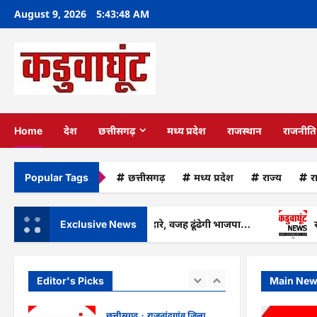
Skip
राजनांदगांव : नो पार्किंग में
August 9, 2026
5:43:50 AM
556 वाहन, शराब पीकर वाहन
to
चलाते 18 धरे गए…
2
content
kadwaghut
August 9,
2026
छत्तीसगढ़
राजनांदगांव जिला
राजनांदगांव : हड़ताल : इलाज
की फाइलें पेंडिंग…
3
kadwaghut
August 9,
Home
देश
छत्तीसगढ़
मध्य प्रदेश
राजस्थान
राजनीति
2026
छत्तीसगढ़
राजनांदगांव जिला
Rajnandgaon : ₹100 का
छत्तीसगढ़
मध्य प्रदेश
राज्‍य
र
Popular Tags
रिचार्ज पड़ा भारी, कुछ घंटे बाद
खाते से 95 हजार रुपये गायब
4
kadwaghut
August 9,
व : लोकल चुनाव जीते, विस में हारे, वजह ढूंढेगी भाजपा…
Exclusive News
राजनांदगा
2026
छत्तीसगढ़
राजनांदगांव जिला
Rajnandgaon: ऑटो-ई
रिक्शा में क्षमता से ज्यादा स्कूली
Editor's Picks
Main Ne
बच्चे, सुरक्षा नियमों की अनदेखी
5
से बढ़ा खतरा
kadwaghut
August 9,
छत्तीसगढ़
राजनांदगांव जिला