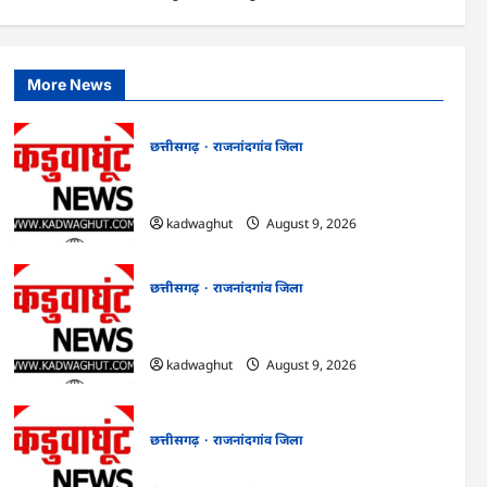
छत्तीसगढ़
राजनांदगांव जिला
Rajnandgaon : ₹100 का
रिचार्ज पड़ा भारी, कुछ घंटे बाद
More News
खाते से 95 हजार रुपये गायब
4
kadwaghut
August 9,
2026
छत्तीसगढ़
राजनांदगांव जिला
छत्तीसगढ़
राजनांदगांव जिला
राजनांदगांव : लोकल चुनाव जीते, विस में हारे, वजह
Rajnandgaon: ऑटो-ई
ढूंढेगी भाजपा…
रिक्शा में क्षमता से ज्यादा स्कूली
बच्चे, सुरक्षा नियमों की अनदेखी
5
kadwaghut
August 9, 2026
से बढ़ा खतरा
kadwaghut
August 9,
छत्तीसगढ़
राजनांदगांव जिला
2026
राजनांदगांव : नो पार्किंग में 556 वाहन, शराब
पीकर वाहन चलाते 18 धरे गए…
kadwaghut
August 9, 2026
छत्तीसगढ़
राजनांदगांव जिला
राजनांदगांव : हड़ताल : इलाज की फाइलें पेंडिंग…