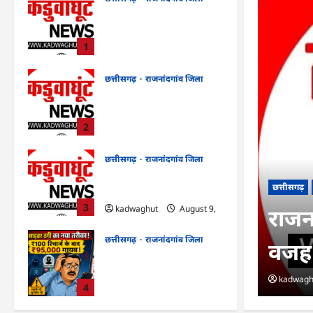
2026
राजनांदगांव : लोकल चुनाव
जीते, विस में हारे, वजह ढूंढेगी
भाजपा…
1
kadwaghut
August 9,
2026
छत्तीसगढ़
राजनांदगांव जिला
राजनांदगांव : नो पार्किंग में
556 वाहन, शराब पीकर वाहन
चलाते 18 धरे गए…
2
kadwaghut
August 9,
2026
छत्तीसगढ़
राजनांदगांव जिला
राजनांदगांव : हड़ताल : इलाज
ई रिक्शा में क्षमता से
छत्तीसगढ़
की फाइलें पेंडिंग…
3
kadwaghut
August 9,
, सुरक्षा नियमों की अनदेखी
राजना
2026
छत्तीसगढ़
राजनांदगांव जिला
वजह 
Rajnandgaon : ₹100 का
रिचार्ज पड़ा भारी, कुछ घंटे बाद
kadwagh
खाते से 95 हजार रुपये गायब
4
kadwaghut
August 9,