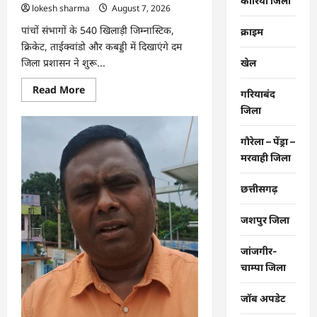
कोरिया जिला
lokesh sharma
August 7, 2026
पांचों संभागों के 540 खिलाड़ी जिम्नास्टिक,
क्राइम
क्रिकेट, ताईक्वांडो और कबड्डी में दिखाएंगे दम
जिला प्रशासन ने शुरू...
खेल
Read
Read More
गरियाबंद
more
about
जिला
CG
:
26वीं
गौरेला – पेंड्रा –
राज्य
मरवाही जिला
स्तरीय
शालेय
क्रीड़ा
प्रतियोगिता
छत्तीसगढ़
की
मेजबानी
करेगा
जशपुर जिला
जीपीएम,
18
से
जांजगीर-
21
अगस्त
चाम्पा जिला
तक
जुटेंगे
प्रदेशभर
जॉब अपडेट
के
खिलाड़ी