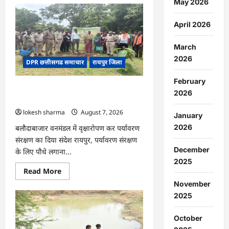
May 2026
CG
:
धान
April 2026
के
साथ
अदरक
March
की
खेती
2026
DPR छत्तीसगढ समाचार
रायपुर जिला
ने
बदली
किसान
February
की
CG : वन महोत्सव में ‘एक पेड़ माँ के नाम’
तकदीर,
2026
पौन
अभियान को मिला जनसमर्थन
एकड़
lokesh sharma
August 7, 2026
से
January
कमाया
लाखों
2026
बलौदाबाजार वनमंडल में वृक्षारोपण कर पर्यावरण
का
संरक्षण का दिया संदेश रायपुर, पर्यावरण संरक्षण
मुनाफा
December
के लिए पौधे लगाना...
2025
Read
Read More
more
November
about
CG
2025
:
वन
महोत्सव
October
में
‘एक