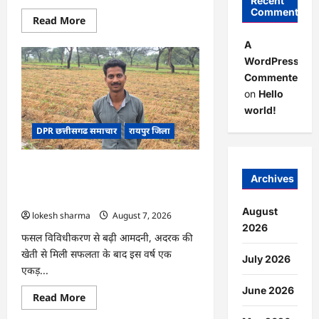
Recent
Comments
Read
Read More
more
about
A
CG
:
WordPress
गेंदे
Commenter
की
खेती
on
Hello
से
कुमारी
world!
चंद्राकर
ने
DPR छत्तीसगढ समाचार
रायपुर जिला
बढ़ाई
अपनी
आमदनी
CG : धान के साथ अदरक की खेती ने बदली
Archives
किसान की तकदीर, पौन एकड़ से कमाया लाखों
का मुनाफा
August
lokesh sharma
August 7, 2026
2026
फसल विविधीकरण से बढ़ी आमदनी, अदरक की
खेती से मिली सफलता के बाद इस वर्ष एक
July 2026
एकड़...
June 2026
Read
Read More
more
about