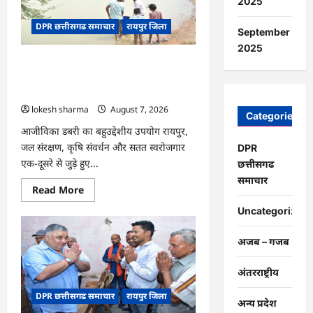
2025
पेड़
माँ
DPR छत्तीसगढ समाचार
रायपुर जिला
के
September
नाम’
अभियान
2025
को
CG : जल संरक्षण से बदला जीवन : धमतरी के
मिला
जनसमर्थन
भोथापारा में आजीविका डबरी बनी आर्थिक
स्वावलंबन का नया आधार
lokesh sharma
August 7, 2026
Categories
आजीविका डबरी का बहुउद्देशीय उपयोग रायपुर,
जल संरक्षण, कृषि संवर्धन और सतत स्वरोजगार
DPR
एक-दूसरे से जुड़े हुए...
छत्तीसगढ
समाचार
Read
Read More
more
about
Uncategorized
CG
:
जल
अजब – गजब
संरक्षण
से
बदला
अंतरराष्ट्रीय
जीवन
:
DPR छत्तीसगढ समाचार
रायपुर जिला
धमतरी
अन्य प्रदेश
के