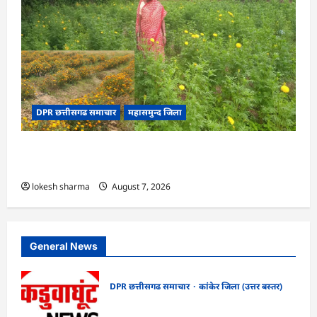
DPR छत्तीसगढ समाचार
महासमुन्द जिला
CG : गेंदे की खेती से कुमारी चंद्राकर ने बढ़ाई अपनी
आमदनी
lokesh sharma
August 7, 2026
General News
DPR छत्तीसगढ समाचार
कांकेर जिला (उत्तर बस्तर)
CG : ग्राम पंचायत भैंसासुर में नवीन आधार केंद्र