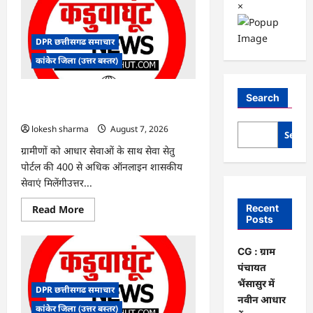
×
DPR छत्तीसगढ समाचार
कांकेर जिला (उत्तर बस्तर)
CG : ग्राम पंचायत भैंसासुर में नवीन आधार केंद्र
Search
का हुआ शुभारंभ
lokesh sharma
August 7, 2026
Searc
ग्रामीणों को आधार सेवाओं के साथ सेवा सेतु
पोर्टल की 400 से अधिक ऑनलाइन शासकीय
सेवाएं मिलेंगीउत्तर...
Read
Recent
Read More
more
Posts
about
CG
:
CG : ग्राम
ग्राम
पंचायत
पंचायत
भैंसासुर
भैंसासुर में
में
DPR छत्तीसगढ समाचार
नवीन
नवीन आधार
आधार
कांकेर जिला (उत्तर बस्तर)