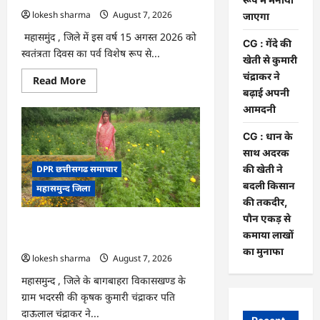
जरिए
कार्यशाला
lokesh sharma
August 7, 2026
जाएगा
आयोजित
महासमुंद , जिले में इस वर्ष 15 अगस्त 2026 को
CG : गेंदे की
स्वतंत्रता दिवस का पर्व विशेष रूप से...
खेती से कुमारी
चंद्राकर ने
Read
Read More
more
बढ़ाई अपनी
about
CG
आमदनी
:
15
CG : धान के
अगस्त
को
साथ अदरक
जिले
में
की खेती ने
DPR छत्तीसगढ समाचार
आजादी
बदली किसान
महासमुन्द जिला
का
जश्न
की तकदीर,
साक्षरता
पौन एकड़ से
के
CG : गेंदे की खेती से कुमारी चंद्राकर ने बढ़ाई
उल्लास
कमाया लाखों
के
अपनी आमदनी
रूप
का मुनाफा
lokesh sharma
August 7, 2026
में
मनाया
जाएगा
महासमुन्द , जिले के बागबाहरा विकासखण्ड के
ग्राम भदरसी की कृषक कुमारी चंद्राकर पति
दाऊलाल चंद्राकर ने...