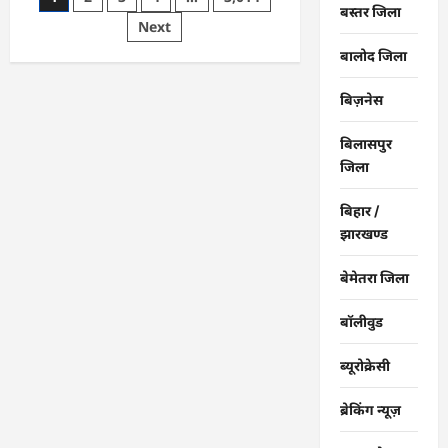
बस्तर जिला
पीएम
pagination
Next
सूर्य
घर
योजना
बालोद जिला
से
घर-
घर
बिज़नेस
उजियारा,
बिजली
बिल
बिलासपुर
में
बचत
जिला
से
परिवारों
को
बिहार /
मिल
झारखण्ड
रहा
आर्थिक
संबल
बेमेतरा जिला
बॉलीवुड
ब्यूरोक्रेसी
ब्रेकिंग न्यूज़