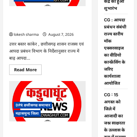
केंद्र
केंद्र का हुआ
का
शुभारंभ
हुआ
शुभारंभ
CG : आपदा प्रबंधन संबंधी राज्य स्तरीय मॉक
CG : आपदा
एक्सरसाइज का वीडियो कान्फ्रेंसिंग के जरिए
प्रबंधन संबंधी
कार्यशाला आयोजित
राज्य स्तरीय
lokesh sharma
August 7, 2026
मॉक
उत्तर बस्तर कांकेर , छत्तीसगढ़ शासन राजस्व एवं
एक्सरसाइज
आपदा प्रबंधन विभाग के निर्देशानुसार राज्य में
का वीडियो
बाढ़ आपदा...
कान्फ्रेंसिंग के
जरिए
Read
Read More
more
कार्यशाला
about
CG
आयोजित
:
आपदा
CG : 15
प्रबंधन
संबंधी
अगस्त को
राज्य
DPR छत्तीसगढ समाचार
स्तरीय
जिले में
मॉक
महासमुन्द जिला
आजादी का
एक्सरसाइज
का
जश्न साक्षरता
वीडियो
कान्फ्रेंसिंग
CG : 15 अगस्त को जिले में आजादी का जश्न
के उल्लास के
के
साक्षरता के उल्लास के रूप में मनाया जाएगा
रूप में मनाया