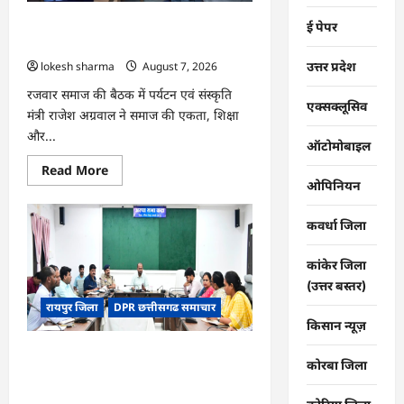
भोथापारा
में
CG : समाज की एकजुटता सामाजिक विकास
ई पेपर
आजीविका
डबरी
की सबसे बड़ी शक्ति : राजेश अग्रवाल
बनी
उत्तर प्रदेश
lokesh sharma
August 7, 2026
आर्थिक
स्वावलंबन
का
रजवार समाज की बैठक में पर्यटन एवं संस्कृति
नया
एक्सक्लूसिव
मंत्री राजेश अग्रवाल ने समाज की एकता, शिक्षा
आधार
और...
ऑटोमोबाइल
Read
Read More
more
ओपिनियन
about
CG
:
कवर्धा जिला
समाज
की
एकजुटता
कांकेर जिला
सामाजिक
विकास
(उत्तर बस्तर)
की
रायपुर जिला
DPR छत्तीसगढ समाचार
सबसे
बड़ी
किसान न्यूज़
शक्ति
:
CG : 26वीं राज्य स्तरीय शालेय क्रीड़ा
राजेश
कोरबा जिला
अग्रवाल
प्रतियोगिता की मेजबानी करेगा जीपीएम, 18 से
21 अगस्त तक जुटेंगे प्रदेशभर के खिलाड़ी