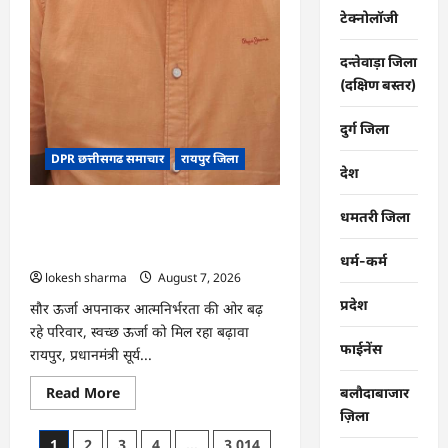
टेक्नोलॉजी
दन्तेवाड़ा जिला
(दक्षिण बस्तर)
दुर्ग जिला
DPR छत्तीसगढ समाचार
रायपुर जिला
देश
CG : पीएम सूर्य घर योजना से घर-घर
धमतरी जिला
उजियारा, बिजली बिल में बचत से परिवारों को
मिल रहा आर्थिक संबल
धर्म-कर्म
lokesh sharma
August 7, 2026
प्रदेश
सौर ऊर्जा अपनाकर आत्मनिर्भरता की ओर बढ़
रहे परिवार, स्वच्छ ऊर्जा को मिल रहा बढ़ावा
फाईनेंस
रायपुर, प्रधानमंत्री सूर्य...
Read
Read More
बलौदाबाजार
more
ज़िला
about
CG
Posts
1
2
3
4
…
3,014
: