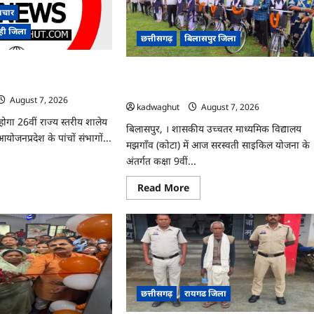
इतिहास
ी
ाचार
:
त
राष्ट्रीय
वाही जिला
एड्स
छत्तीसगढ़
बिलासपुर जिला
नियंत्रण
कार्यक्रम
में
ज्य स्तरीय शालेय क्रीड़ा
लक्ष्य
CG : सरस्वती साइकिल योजना के तहत 37 छात्रा
हासिल
ान
को मिली निःशुल्क साइकिलें …
करने
August 7, 2026
वाला
kadwaghut
August 7, 2026
छत्तीसगढ़
का
गा 26वीं राज्य स्तरीय शालेय
बिलासपुर, । शासकीय उच्चतर माध्यमिक विद्यालय
पहला
 आयोजनप्रदेश के पांचों संभागों...
जिला
मझगाँव (कोटा) में आज सरस्वती साइकिल योजना के
बना
अंतर्गत कक्षा 9वीं...
ad
re
ut
Read
Read More
more
about
ीएम
CG
गा
:
य
सरस्वती
ीय
साइकिल
ेय
योजना
ा
के
ियोगिता
तहत
37
बान
छत्तीसगढ़
रायगढ जिला
छात्राओं
को