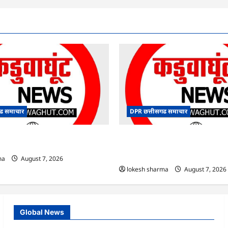
ढ समाचार
DPR छत्तीसगढ समाचार
 अब तक 505.6 मिमी औसत वर्षा की गई
CG : मनेन्द्रगढ़-चिरमिरी-भरतपुर ने रचा इ
एड्स नियंत्रण कार्यक्रम में लक्ष्य हासिल 
छत्तीसगढ़ का पहला जिला बना
ma
August 7, 2026
lokesh sharma
August 7, 2026
Global News