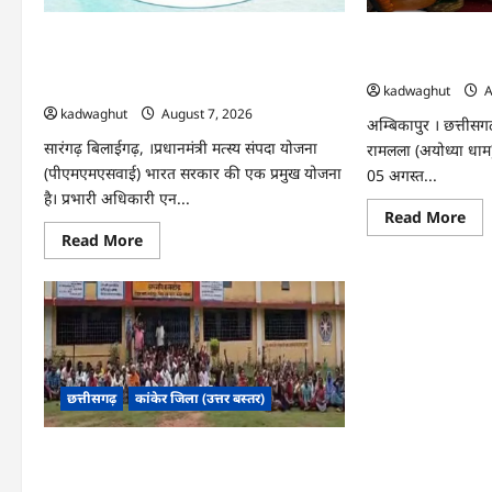
दिया
स्वदेशी
अपनाने
CG : पीएम मत्स्य संपदा योजना से मछुआरों को
CG : सरगुजा संभाग क
का
संदेश
मिलेगा निशुल्क बीमा, आर्थिक सहायता और
धाम दर्शन के लिए विश
…
अनुदान …
kadwaghut
A
kadwaghut
August 7, 2026
अम्बिकापुर । छत्तीसगढ़
सारंगढ़ बिलाईगढ़, ।प्रधानमंत्री मत्स्य संपदा योजना
रामलला (अयोध्या धाम
(पीएमएमएसवाई) भारत सरकार की एक प्रमुख योजना
05 अगस्त...
है। प्रभारी अधिकारी एन...
Re
Read More
mo
Read
Read More
abo
more
CG
about
:
CG
सरग
:
संभ
पीएम
के
मत्स्य
850
संपदा
तीर्थ
योजना
अयो
से
धाम
मछुआरों
छत्तीसगढ़
कांकेर जिला (उत्तर बस्तर)
दर्श
को
के
मिलेगा
लिए
निशुल्क
विश
बीमा,
CG : स्कूल के सामने ग्रामीणों का धरना प्रदर्शन,
ट्रेन
आर्थिक
से
बाउंड्रीवाल बनाने की मांग …
सहायता