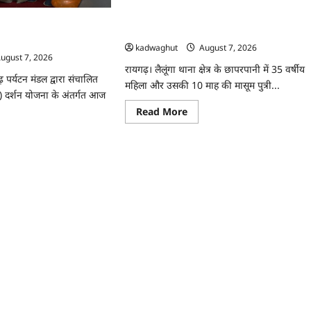
मिली
निःशुल्क
CG : डबल मर्डर और दुष्कर्म कांड का खुलासा, बुजुर
साइकिलें
े 850 तीर्थयात्री अयोध्या
…
गिरफ्तार …
ेष ट्रेन से रवाना …
kadwaghut
August 7, 2026
ugust 7, 2026
रायगढ़। लैलूंगा थाना क्षेत्र के छापरपानी में 35 वर्षीय
 पर्यटन मंडल द्वारा संचालित
महिला और उसकी 10 माह की मासूम पुत्री...
) दर्शन योजना के अंतर्गत आज
Read
Read More
more
about
ad
CG
re
:
ut
डबल
मर्डर
और
ुजा
दुष्कर्म
ाग
कांड
का
खुलासा,
यात्री
बुजुर्ग
ध्या
गिरफ्तार
…
न
ेष