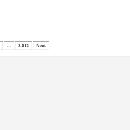
ना
…
3,012
Next