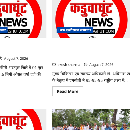
ाचार
DPR छत्तीसगढ समाचार
क 505.6 मिमी औसत वर्षा की
CG : मनेन्द्रगढ़-चिरमिरी-भरतपुर ने रचा इतिहास :
राष्ट्रीय एड्स नियंत्रण कार्यक्रम में लक्ष्य हासिल करने
वाला छत्तीसगढ़ का पहला जिला बना
August 7, 2026
lokesh sharma
August 7, 2026
िरमिरी-भरतपुर जिले में 01 जून
मुख्य चिकित्सा एवं स्वास्थ्य अधिकारी डॉ. अविनाश ख
6 मिमी औसत वर्षा दर्ज की
के नेतृत्व में एमसीबी ने 95-95-95 राष्ट्रीय लक्ष्य में...
Read
Read More
ad
more
re
about
ut
CG
:
मनेन्द्रगढ़-
े
चिरमिरी-
भरतपुर
ने
रचा
.6