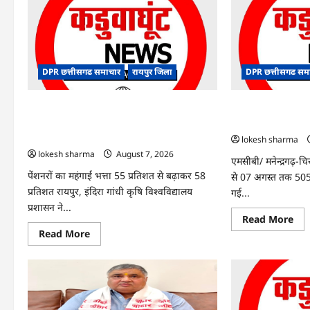
DPR छत्तीसगढ समाचार
रायपुर जिला
DPR छत्तीसगढ सम
CG : सेवानिवृत्त प्राध्यापकों एवं वैज्ञानिकों के पेंशन
CG : जिले में अब त
प्रकरणों के निराकरण हेतु हर संभव प्रयास : कृषि
गई दर्ज
विश्वविद्यालय प्रशासन
lokesh sharma
lokesh sharma
August 7, 2026
एमसीबी/ मनेन्द्रगढ़-च
पेंशनरों का महंगाई भत्ता 55 प्रतिशत से बढ़ाकर 58
से 07 अगस्त तक 505.
प्रतिशत रायपुर, इंदिरा गांधी कृषि विश्वविद्यालय
गई...
प्रशासन ने...
Re
Read More
mo
Read
Read More
abo
more
CG
about
:
CG
जिल
:
में
सेवानिवृत्त
अब
प्राध्यापकों
तक
एवं
505