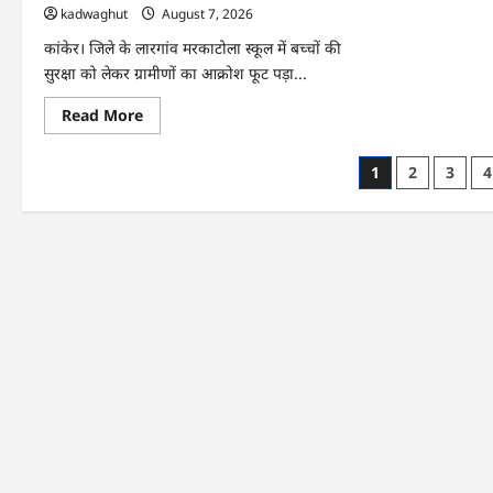
रवा
और
kadwaghut
August 7, 2026
…
अनुदान
…
कांकेर। जिले के लारगांव मरकाटोला स्कूल में बच्चों की
सुरक्षा को लेकर ग्रामीणों का आक्रोश फूट पड़ा...
Read
Read More
more
about
CG
Posts
1
2
3
4
:
स्कूल
pagination
के
सामने
ग्रामीणों
का
धरना
प्रदर्शन,
बाउंड्रीवाल
बनाने
की
मांग
…