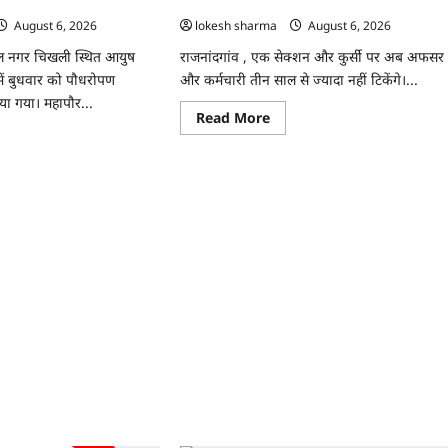
 रोपे पौधे…
अफसर-कर्मचारी…
August 6, 2026
lokesh sharma
August 6, 2026
ाल नगर चिखली स्थित आयुष
राजनांदगांव , एक सेक्शन और कुर्सी पर अब अफसर
ें बुधवार को पौधरोपण
और कर्मचारी तीन साल से ज्यादा नहीं टिकेंगे।...
या गया। महापौर...
Read
Read More
more
ad
about
re
राजनांदगांव
ut
:
ांदगांव
कुर्सी
पर
ुष
3
ीक्लिनिक
साल
सर
से
ज्यादा
याली
नहीं
टिकेंगे
अफसर-
कर्मचारी…
े…