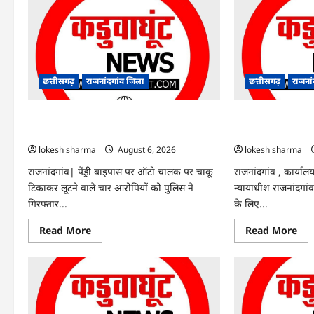
Rajnandgaon
:
समाजसेवी,
भाजपा
नेता
एवं
कवि
भीखम
गांधी
छत्तीसगढ़
राजनांदगांव जिला
छत्तीसगढ़
राजना
का
निधन,
क्षेत्र
राजनांदगांव : ऑटो चालक को लूटने वाले 4
राजनांदगांव : सीधी भर
में
शोक
गिरफ्तार…
संशोधन…
की
लहर
lokesh sharma
August 6, 2026
lokesh sharma
राजनांदगांव| पेंड्री बाइपास पर ऑटो चालक पर चाकू
राजनांदगांव , कार्यालय
टिकाकर लूटने वाले चार आरोपियों को पुलिस ने
न्यायाधीश राजनांदगांव 
गिरफ्तार...
के लिए...
Read
Re
Read More
Read More
more
mo
about
abo
राजनांदगांव
राजन
:
:
ऑटो
सीध
चालक
भर्ती
को
के
लूटने
लिए