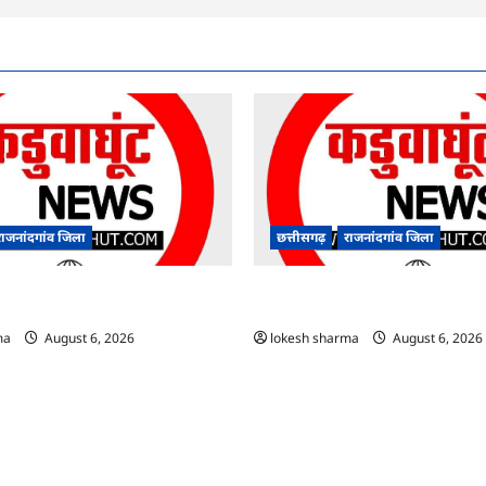
राजनांदगांव जिला
छत्तीसगढ़
राजनांदगांव जिला
आयुष पॉलीक्लिनिक परिसर में हरियाली
राजनांदगांव : कुर्सी पर 3 साल से ज्यादा न
े पौधे…
अफसर-कर्मचारी…
ma
August 6, 2026
lokesh sharma
August 6, 2026