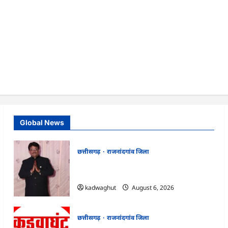
Global News
छत्तीसगढ़
राजनांदगांव जिला
Rajnandgaon : समाजसेवी, भाजपा नेता एवं
कवि भीखम गांधी का निधन, क्षेत्र में शोक की लहर
kadwaghut
August 6, 2026
छत्तीसगढ़
राजनांदगांव जिला