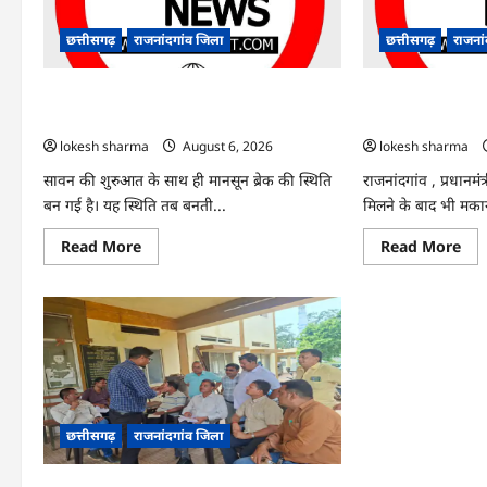
वाले
जार
4
विज्
गिरफ्तार…
में
छत्तीसगढ़
राजनांदगांव जिला
छत्तीसगढ़
राजना
संश
राजनांदगांव : 7 दिन और थमी रहेगी बारिश, नए
राजनांदगांव : किस्
सिस्टम का इंतजार, तापमान और उमस बढ़ी…
हितग्राहियों से होगी
lokesh sharma
August 6, 2026
lokesh sharma
सावन की शुरुआत के साथ ही मानसून ब्रेक की स्थिति
राजनांदगांव , प्रधानम
बन गई है। यह स्थिति तब बनती...
मिलने के बाद भी मकान 
Read
Re
Read More
Read More
more
mo
about
abo
राजनांदगांव
राजन
:
:
7
किस्
दिन
लेक
और
नहीं
थमी
बना
रहेगी
आव
बारिश,
145
नए
हितग्
सिस्टम
से
छत्तीसगढ़
राजनांदगांव जिला
का
होग
इंतजार,
वसू
तापमान