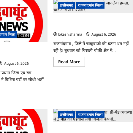
छत्तीसगढ़
राजनांदगांव जिला
राजनांदगांव : युवक पर चाकू से जानलेवा हमला, च
आरोपी गिरफ्तार…
lokesh sharma
August 6, 2026
ंदगांव जिला
राजनांदगांव , जिले में चाकूबाजी की घटना थम नहीं
्ती के लिए जारी विज्ञापन में
रही है। बुधवार को चिखली चौकी क्षेत्र में...
Read
Read More
August 6, 2026
more
about
 प्रधान जिला एवं सत्र
राजनांदगांव
:
ने विभिन्न पदों पर सीधी भर्ती
युवक
पर
चाकू
से
ad
जानलेवा
re
हमला,
ut
चार
ांदगांव
आरोपी
छत्तीसगढ़
राजनांदगांव जिला
गिरफ्तार…
ी
राजनांदगांव : 107 करोड़ बकाया, प्री-पेड व्यवस्था मे