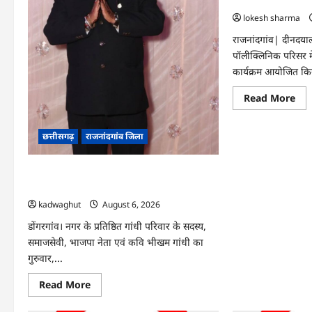
हरियाली लाने मेयर ने
lokesh sharma
राजनांदगांव| दीनदय
पॉलीक्लिनिक परिसर म
कार्यक्रम आयोजित कि
Re
Read More
mo
abo
राजन
:
छत्तीसगढ़
राजनांदगांव जिला
आय
पॉल
परि
Rajnandgaon : समाजसेवी, भाजपा नेता एवं
में
हरि
कवि भीखम गांधी का निधन, क्षेत्र में शोक की लहर
लाने
मेयर
kadwaghut
August 6, 2026
ने
रोपे
डोंगरगांव। नगर के प्रतिष्ठित गांधी परिवार के सदस्य,
पौध
समाजसेवी, भाजपा नेता एवं कवि भीखम गांधी का
गुरुवार,...
Read
Read More
more
about