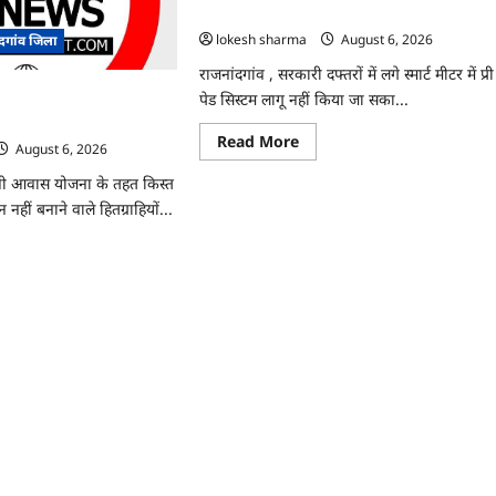
ी
3 माह का एडवांस लेगी बिजली कंपनी…
ञापन
lokesh sharma
August 6, 2026
ंदगांव जिला
ोधन…
राजनांदगांव , सरकारी दफ्तरों में लगे स्मार्ट मीटर में प्री
त लेकर नहीं बनाया आवास 145
पेड सिस्टम लागू नहीं किया जा सका...
 वसूली…
Read
Read More
August 6, 2026
more
about
ंंत्री आवास योजना के तहत किस्त
राजनांदगांव
:
नहीं बनाने वाले हितग्राहियों...
107
करोड़
बकाया,
ad
प्री-
re
पेड
ut
व्यवस्था
ांदगांव
में
3
त
माह
र
का
एडवांस
या
लेगी
ास
बिजली
कंपनी…
राहियों
ी
ली…