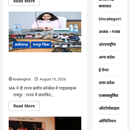
Read
Read More
more
समाचार
about
CG
:
Uncategorized
भखारा
के
शासकीय
अजब – गजब
आईटीआई
परिसर
में
अंतरराष्ट्रीय
छत्तीसगढ़
रायपुर जिला
आकार
ले
रहा
‘ऑपरेशन
अन्य प्रदेश
CG : छत्तीसगढ़ में बाढ़ से निपटने की तैयारी
सिंदूर
उद्यान’
तेज : 18 अगस्त को टेबल-टॉप और 20 को
…
ई पेपर
होगी मॉक ड्रिल …
kadwaghut
August 10, 2026
उत्तर प्रदेश
MA ने दी राज्य स्तरीय कॉन्फ्रेंस में गाइडलाइन्स ​
रायपुर : राज्य में संभावित...
एक्सक्लूसिव
Read
Read More
ऑटोमोबाइल
more
about
CG
ओपिनियन
:
छत्तीसगढ़
में