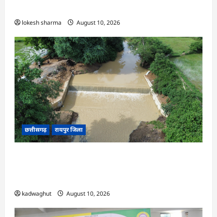
कलेक्टर क्षीरसागर
lokesh sharma
August 10, 2026
छत्तीसगढ़
रायपुर जिला
CG : विश्रामपुरी ‘अ’ में जी राम जी योजना से 19.90
लाख रुपये की लागत से चिनाई सीसी चेक डैम का निर्माण
पूर्ण …
kadwaghut
August 10, 2026