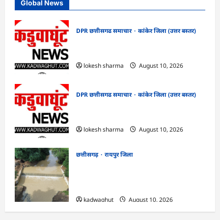
Global News
DPR छत्तीसगढ समाचार
कांकेर जिला (उत्तर बस्तर)
CG : देशभक्ति के रंग में रंगेगा कांकेर,
उपमुख्यमंत्री अरुण साव होंगे मुख्य अतिथि
lokesh sharma
August 10, 2026
DPR छत्तीसगढ समाचार
कांकेर जिला (उत्तर बस्तर)
CG : मलेरिया नियंत्रण हेतु सघन जांच अभियान
चलाएं : कलेक्टर क्षीरसागर
lokesh sharma
August 10, 2026
छत्तीसगढ़
रायपुर जिला
CG : विश्रामपुरी ‘अ’ में जी राम जी योजना से
19.90 लाख रुपये की लागत से चिनाई सीसी चेक
डैम का निर्माण पूर्ण …
kadwaghut
August 10, 2026