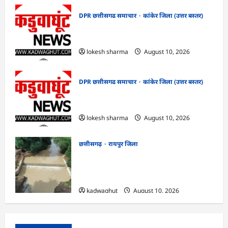
DPR छत्तीसगढ समाचार
कांकेर जिला (उत्तर बस्तर)
CG : देशभक्ति के रंग में रंगेगा कांकेर,
उपमुख्यमंत्री अरुण साव होंगे मुख्य अतिथि
lokesh sharma
August 10, 2026
DPR छत्तीसगढ समाचार
कांकेर जिला (उत्तर बस्तर)
CG : मलेरिया नियंत्रण हेतु सघन जांच अभियान
चलाएं : कलेक्टर क्षीरसागर
lokesh sharma
August 10, 2026
छत्तीसगढ़
रायपुर जिला
CG : विश्रामपुरी ‘अ’ में जी राम जी योजना से
19.90 लाख रुपये की लागत से चिनाई सीसी चेक
डैम का निर्माण पूर्ण …
kadwaghut
August 10, 2026