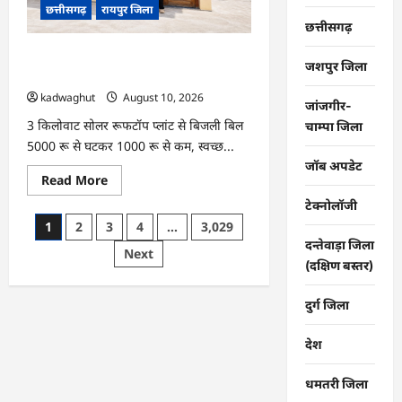
छत्तीसगढ़
रायपुर जिला
हुई
छत्तीसगढ़
छत्तीसगढ़
की
पंडवानी
CG : प्रधानमंत्री सूर्यघर मुफ्त बिजली योजना से
परंपरा
जशपुर जिला
…
पूरन दास को मिली बड़ी राहत …
kadwaghut
August 10, 2026
जांजगीर-
3 किलोवाट सोलर रूफटॉप प्लांट से बिजली बिल
चाम्पा जिला
5000 रू से घटकर 1000 रू से कम, स्वच्छ...
जॉब अपडेट
Read
Read More
more
about
टेक्नोलॉजी
CG
Posts
1
2
3
4
…
3,029
:
प्रधानमंत्री
दन्तेवाड़ा जिला
pagination
Next
सूर्यघर
(दक्षिण बस्तर)
मुफ्त
बिजली
योजना
से
दुर्ग जिला
पूरन
दास
को
देश
मिली
बड़ी
राहत
धमतरी जिला
…