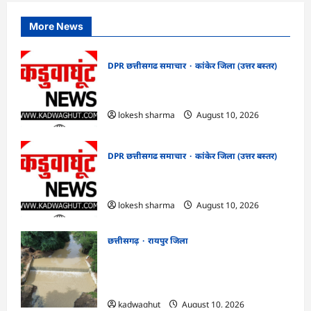
More News
DPR छत्तीसगढ समाचार
कांकेर जिला (उत्तर बस्तर)
CG : देशभक्ति के रंग में रंगेगा कांकेर,
उपमुख्यमंत्री अरुण साव होंगे मुख्य अतिथि
lokesh sharma
August 10, 2026
DPR छत्तीसगढ समाचार
कांकेर जिला (उत्तर बस्तर)
CG : मलेरिया नियंत्रण हेतु सघन जांच अभियान
चलाएं : कलेक्टर क्षीरसागर
lokesh sharma
August 10, 2026
छत्तीसगढ़
रायपुर जिला
CG : विश्रामपुरी ‘अ’ में जी राम जी योजना से
19.90 लाख रुपये की लागत से चिनाई सीसी चेक
डैम का निर्माण पूर्ण …
kadwaghut
August 10, 2026