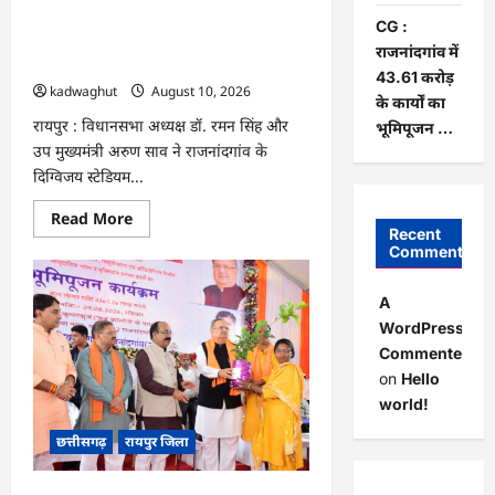
लागत
उप मुख्यमंत्री श्री अरुण साव ने 25वीं छत्तीसगढ़
से
CG :
चिनाई
स्टेट जूनियर रैंकिंग बैडमिंटन टूर्नामेंट का किया
राजनांदगांव में
सीसी
शुभारंभ …
चेक
43.61 करोड़
डैम
kadwaghut
August 10, 2026
का
के कार्यों का
निर्माण
रायपुर : विधानसभा अध्यक्ष डॉ. रमन सिंह और
भूमिपूजन …
पूर्ण
…
उप मुख्यमंत्री अरुण साव ने राजनांदगांव के
दिग्विजय स्टेडियम...
Read
Read More
more
Recent
about
Comments
CG
:
विधानसभा
A
अध्यक्ष
डॉ.
WordPress
रमन
Commenter
सिंह
और
on
Hello
उप
मुख्यमंत्री
world!
श्री
अरुण
छत्तीसगढ़
रायपुर जिला
साव
ने
25वीं