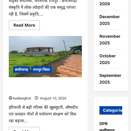
संयुक्त संचालक, जनसंपर्क रायपुर : छत्तीसगढ़ी
2026
संस्कृति में लोक-त्योहारों की एक समृद्ध परंपरा
रही है, जिसमें प्रकृति,...
December
2025
Read
Read More
more
about
November
CG
:
2025
छत्तीसगढ़
का
लोक-
October
पर्व
:
2025
हरेली
छत्तीसगढ़
रायपुर जिला
तिहार
…
September
2025
CG : भखारा के शासकीय आईटीआई परिसर में
आकार ले रहा ‘ऑपरेशन सिंदूर उद्यान’ …
kadwaghut
August 10, 2026
हरियाली से बढ़ी परिसर की खूबसूरती, औषधीय
Categories
एवं फलदार पौधों से पर्यावरण संरक्षण को मिल
रहा बढ़ावा...
DPR
छत्तीसगढ