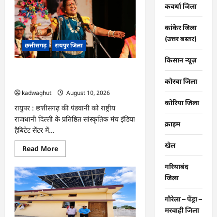
बाढ़
कवर्धा जिला
से
निपटने
की
कांकेर जिला
तैयारी
(उत्तर बस्तर)
तेज
छत्तीसगढ़
रायपुर जिला
:
18
किसान न्यूज़
अगस्त
को
CG : जब दिल्ली के मंच पर जीवंत हुई
टेबल-
टॉप
छत्तीसगढ़ की पंडवानी परंपरा …
कोरबा जिला
और
kadwaghut
August 10, 2026
20
को
कोरिया जिला
रायुपर : छत्तीसगढ़ की पंडवानी को राष्ट्रीय
होगी
मॉक
राजधानी दिल्ली के प्रतिष्ठित सांस्कृतिक मंच इंडिया
ड्रिल
क्राइम
…
हैबिटेट सेंटर में...
खेल
Read
Read More
more
about
गरियाबंद
CG
:
जिला
जब
दिल्ली
के
गौरेला – पेंड्रा –
मंच
पर
मरवाही जिला
जीवंत