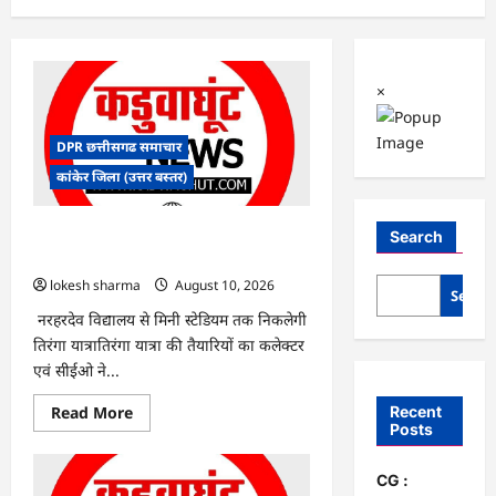
×
DPR छत्तीसगढ समाचार
कांकेर जिला (उत्तर बस्तर)
CG : देशभक्ति के रंग में रंगेगा कांकेर,
Search
उपमुख्यमंत्री अरुण साव होंगे मुख्य अतिथि
lokesh sharma
August 10, 2026
Searc
नरहरदेव विद्यालय से मिनी स्टेडियम तक निकलेगी
तिरंगा यात्रातिरंगा यात्रा की तैयारियों का कलेक्टर
एवं सीईओ ने...
Read
Recent
Read More
more
Posts
about
CG
:
CG :
देशभक्ति