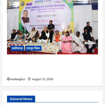
छत्तीसगढ़
रायपुर जिला
CG : विधानसभा अध्यक्ष डॉ. रमन सिंह और उप मुख्यमंत्री
श्री अरुण साव ने 25वीं छत्तीसगढ़ स्टेट जूनियर रैंकिंग
बैडमिंटन टूर्नामेंट का किया शुभारंभ …
kadwaghut
August 10, 2026
General News