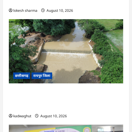
कलेक्टर क्षीरसागर
lokesh sharma
August 10, 2026
छत्तीसगढ़
रायपुर जिला
CG : विश्रामपुरी ‘अ’ में जी राम जी योजना से 19.90
लाख रुपये की लागत से चिनाई सीसी चेक डैम का निर्माण
पूर्ण …
kadwaghut
August 10, 2026