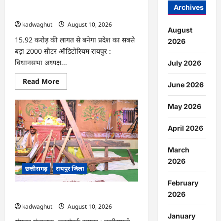
छत्तीसगढ़
CG : राजनांदगांव में 43.61 करोड़ के कार्यों का
स्टेट
Archives
भूमिपूजन …
जूनियर
रैंकिंग
kadwaghut
August 10, 2026
बैडमिंटन
August
टूर्नामेंट
15.92 करोड़ की लागत से बनेगा प्रदेश का सबसे
का
2026
किया
बड़ा 2000 सीटर ऑडिटोरियम रायपुर :
शुभारंभ
…
विधानसभा अध्यक्ष...
July 2026
Read
Read More
June 2026
more
about
CG
May 2026
:
राजनांदगांव
में
April 2026
43.61
करोड़
के
कार्यों
March
का
2026
भूमिपूजन
छत्तीसगढ़
रायपुर जिला
…
February
2026
CG : छत्तीसगढ़ का लोक-पर्व : हरेली तिहार …
kadwaghut
August 10, 2026
January