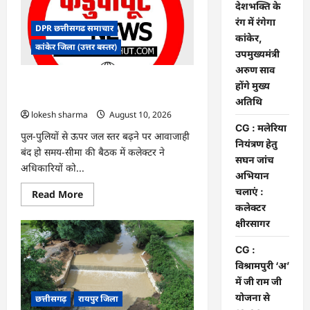
के
देशभक्ति के
रंग
रंग में रंगेगा
में
DPR छत्तीसगढ समाचार
रंगेगा
कांकेर,
कांकेर,
कांकेर जिला (उत्तर बस्तर)
उपमुख्यमंत्री
उपमुख्यमंत्री
अरुण
अरुण साव
साव
होंगे
CG : मलेरिया नियंत्रण हेतु सघन जांच अभियान
होंगे मुख्य
मुख्य
चलाएं : कलेक्टर क्षीरसागर
अतिथि
अतिथि
lokesh sharma
August 10, 2026
CG : मलेरिया
पुल-पुलियों से ऊपर जल स्तर बढ़ने पर आवाजाही
नियंत्रण हेतु
बंद हो समय-सीमा की बैठक में कलेक्टर ने
सघन जांच
अधिकारियों को...
अभियान
चलाएं :
Read
Read More
more
कलेक्टर
about
CG
क्षीरसागर
:
मलेरिया
CG :
नियंत्रण
हेतु
विश्रामपुरी ‘अ’
सघन
जांच
में जी राम जी
अभियान
योजना से
छत्तीसगढ़
रायपुर जिला
चलाएं
: