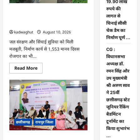
19.90 लाख
कलेक्टर
क्षीरसागर
रुपये की
CG : विश्रामपुरी ‘अ’ में जी राम जी योजना से
लागत से
19.90 लाख रुपये की लागत से चिनाई सीसी
चिनाई सीसी
चेक डैम का निर्माण पूर्ण …
चेक डैम का
kadwaghut
August 10, 2026
निर्माण पूर्ण …
जल संरक्षण और सिंचाई सुविधा को मिली
मजबूती, निर्माण कार्य से 1,553 मानव दिवस
CG :
रोजगार का भी...
विधानसभा
अध्यक्ष डॉ.
Read
Read More
रमन सिंह और
more
about
उप मुख्यमंत्री
CG
:
श्री अरुण साव
विश्रामपुरी
ने 25वीं
‘अ’
में
छत्तीसगढ़ स्टेट
जी
जूनियर रैंकिंग
राम
जी
बैडमिंटन
योजना
से
टूर्नामेंट का
छत्तीसगढ़
रायपुर जिला
19.90
किया शुभारंभ
लाख
रुपये
…
की
CG : विधानसभा अध्यक्ष डॉ. रमन सिंह और