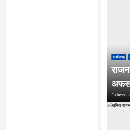
छत्तीसगढ़
राजनां
अफसर
lokesh s