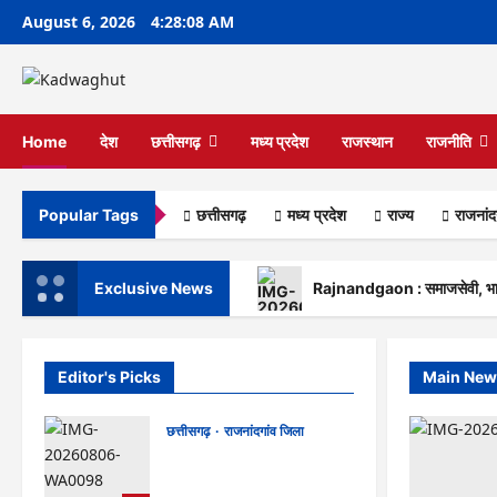
Skip
August 6, 2026
4:28:09 AM
to
content
Home
देश
छत्तीसगढ़
मध्य प्रदेश
राजस्थान
राजनीति
छत्तीसगढ़
मध्य प्रदेश
राज्‍य
राजनांद
Popular Tags
Exclusive News
Rajnandgaon : समाजसेवी, भाजपा 
Editor's Picks
Main New
छत्तीसगढ़
राजनांदगांव जिला
Rajnandgaon : समाजसेवी,
भाजपा नेता एवं कवि भीखम गांधी का