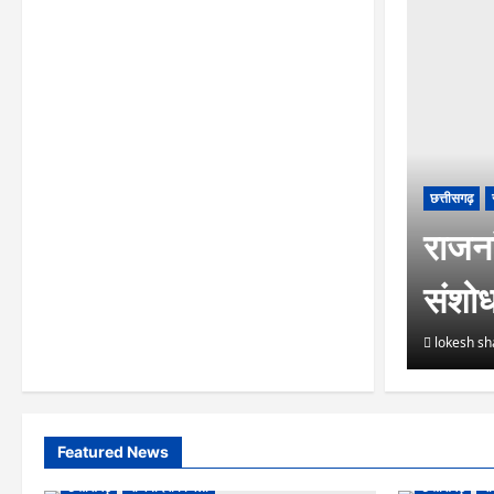
छत्तीसगढ़
राजनां
संशो
lokesh s
Featured News
छत्तीसगढ़
राजनांदगांव जिला
छत्तीसगढ़
रा