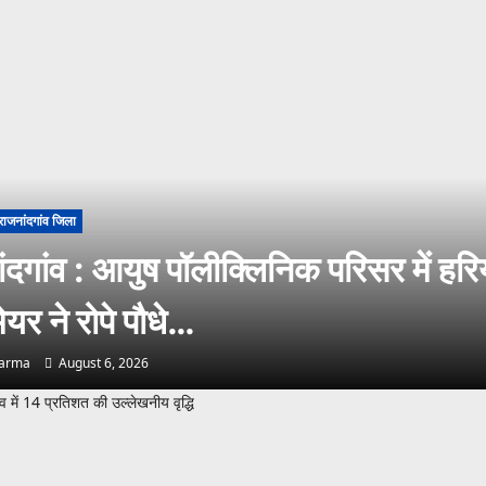
राजनांदगांव जिला
ंदगांव : आयुष पॉलीक्लिनिक परिसर में हरि
ेयर ने रोपे पौधे…
harma
August 6, 2026