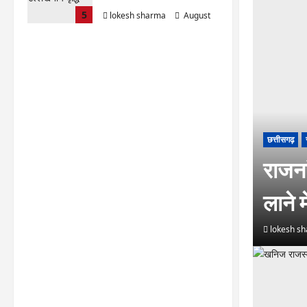
5
lokesh sharma
August
6, 2026
छत्तीसगढ़
राजना
लाने म
lokesh s