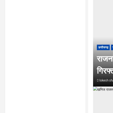
छत्तीसगढ़
राजना
गिरफ
lokesh s