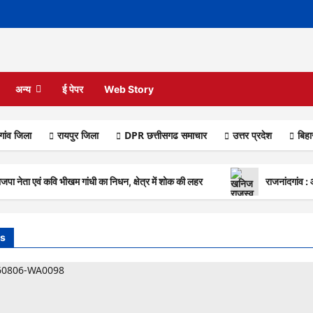
अन्य
ई पेपर
Web Story
गांव जिला
रायपुर जिला
DPR छत्तीसगढ समाचार
उत्तर प्रदेश
बिह
नेता एवं कवि भीखम गांधी का निधन, क्षेत्र में शोक की लहर
राजनांदगांव :
s