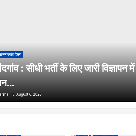
राजनांदगांव जिला
दगांव : सीधी भर्ती के लिए जारी विज्ञापन में
धन…
harma
August 6, 2026
जनांदगांव जिला
छत्तीसगढ़
राजनांदगांव जिला