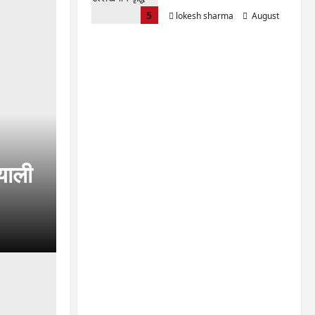
5
lokesh sharma
August
6, 2026
याली