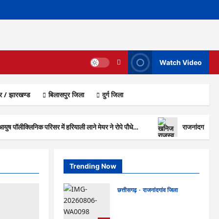
Watch Video
ार / झारखण्ड
बिलासपुर जिला
दुर्ग जिला
 आयुष पॉलीक्लिनिक परिसर में हरियाली लाने मेयर ने रोपे पौधे…
राजनांदगांव : क
Trending Now
छत्तीसगढ़
राजनांदगांव जिला
Rajnandgaon : समाजसेवी,
भाजपा नेता एवं कवि भीखम गांधी का