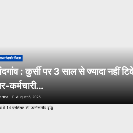
राजनांदगांव जिला
दगांव : कुर्सी पर 3 साल से ज्यादा नहीं टिके
-कर्मचारी…
harma
August 6, 2026