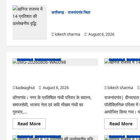
छत्तीसगढ़
राजनांदगांव जिला
राजनांदगांव : कुर्सी पर 3 साल से ज्यादा नहीं टिकेंगे
अफसर-कर्मचारी…
lokesh sharma
August 6, 2026
छत्तीसगढ़
राजनांदगांव जिला
छत्तीसगढ़
राजनांदग
Rajnandgaon : समाजसेवी, भाजपा नेता एवं कवि
राजनांदगांव : आयुष पॉल
भीखम गांधी का निधन, क्षेत्र में शोक की लहर
मेयर ने रोपे पौधे…
kadwaghut
August 6, 2026
lokesh sharma
डोंगरगांव। नगर के प्रतिष्ठित गांधी परिवार के सदस्य,
राजनांदगांव| दीनदया
समाजसेवी, भाजपा नेता एवं कवि भीखम गांधी का
पॉलीक्लिनिक परिसर में
गुरुवार,...
आयोजित किया गया। मह
Read
Re
Read More
Read More
more
mo
about
abo
छत्तीसगढ़
राजनांदगांव जिला
छत्तीसगढ़
राजनांदग
Rajnandgaon
राजना