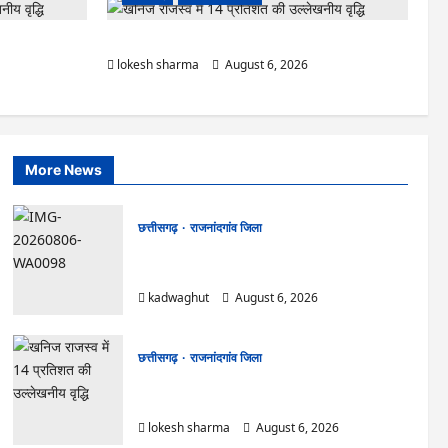
 टिकेंगे अफसर-
राजनांदगांव : ऑटो चालक को लूटने वाले 4 गिरफ्तार…
lokesh sharma
August 6, 2026
More News
छत्तीसगढ़
राजनांदगांव जिला
Rajnandgaon : समाजसेवी, भाजपा नेता एवं कवि
भीखम गांधी का निधन, क्षेत्र में शोक की लहर
kadwaghut
August 6, 2026
छत्तीसगढ़
राजनांदगांव जिला
राजनांदगांव : आयुष पॉलीक्लिनिक परिसर में हरियाली लाने
मेयर ने रोपे पौधे…
lokesh sharma
August 6, 2026