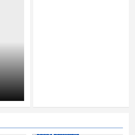
छत्तीसगढ़
राजनांदगांव जिला