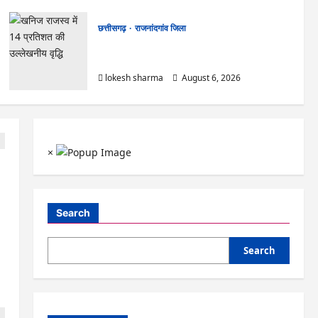
छत्तीसगढ़
राजनांदगांव जिला
राजनांदगांव : कुर्सी पर 3 साल से ज्यादा नहीं टिकेंगे
अफसर-कर्मचारी…
lokesh sharma
August 6, 2026
×
Search
Search