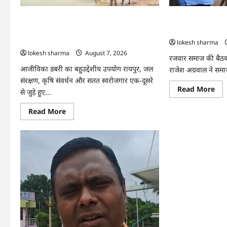
अपनी
तकद
आमदनी
पौन
एकड
CG : जल संरक्षण से बदला जीवन : धमतरी के
CG : समाज की एकज
से
भोथापारा में आजीविका डबरी बनी आर्थिक
सबसे बड़ी शक्ति : र
कमा
लाखो
स्वावलंबन का नया आधार
lokesh sharma
का
lokesh sharma
August 7, 2026
मुन
रजवार समाज की बैठक में
आजीविका डबरी का बहुउद्देशीय उपयोग रायपुर, जल
राजेश अग्रवाल ने सम
संरक्षण, कृषि संवर्धन और सतत स्वरोजगार एक-दूसरे
Re
Read More
से जुड़े हुए...
mo
abo
CG
Read
Read More
:
more
सम
about
की
CG
एकज
:
साम
जल
विक
संरक्षण
की
से
सबस
बदला
बड़ी
जीवन
शक्
:
:
धमतरी
राज
के
अग्र
भोथापारा
में
आजीविका
डबरी