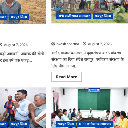
य
जश्न
ीय
साक्षरता
क
के
सरसाइज
उल्लास
DPR छत्तीसगढ समाचार
रायपुर जिला
ाचार
रायपुर जिला
के
यो
रूप
्रेंसिंग
में
CG : वन महोत्सव में ‘एक पेड़ माँ के नाम’ अभियान
मनाया
दरक की खेती ने बदली किसान
ए
जाएगा
यशाला
को मिला जनसमर्थन
 से कमाया लाखों का मुनाफा
ोजित
lokesh sharma
August 7, 2026
August 7, 2026
बलौदाबाजार वनमंडल में वृक्षारोपण कर पर्यावरण
बढ़ी आमदनी, अदरक की खेती
संरक्षण का दिया संदेश रायपुर, पर्यावरण संरक्षण के
द इस वर्ष एक एकड़...
लिए पौधे लगाना...
ad
re
Read
Read More
ut
more
about
CG
:
वन
महोत्सव
रक
में
‘एक
ी
पेड़
माँ
ी
के
ान
ाचार
रायपुर जिला
रायपुर जिला
DPR छत्तीसगढ समाचार
नाम’