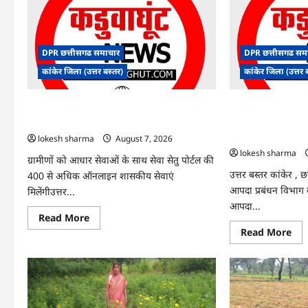
DPR छत्तीसगढ समाचार
DPR छत्तीसगढ सम
कांकेर जिला (उत्तर बस्तर)
कांकेर जिला (उत्तर 
CG : ग्राम पंचायत भैंसासुर में नवीन आधार केंद्र का
CG : आपदा प्रबंधन स
हुआ शुभारंभ
एक्सरसाइज का वीडियो 
कार्यशाला आयोजित
lokesh sharma
August 7, 2026
lokesh sharma
ग्रामीणों को आधार सेवाओं के साथ सेवा सेतु पोर्टल की
उत्तर बस्तर कांकेर , 
400 से अधिक ऑनलाइन शासकीय सेवाएं
आपदा प्रबंधन विभाग के 
मिलेंगीउत्तर...
आपदा...
Read
Read More
more
Re
Read More
about
mo
CG
abo
:
CG
ग्राम
:
पंचायत
आप
भैंसासुर
प्रब
में
संबं
नवीन