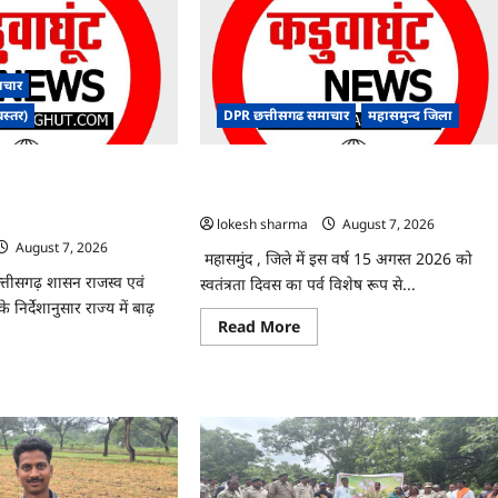
ाचार
बस्तर)
DPR छत्तीसगढ समाचार
महासमुन्द जिला
ंबंधी राज्य स्तरीय मॉक
CG : 15 अगस्त को जिले में आजादी का जश्न
कान्फ्रेंसिंग के जरिए
साक्षरता के उल्लास के रूप में मनाया जाएगा
lokesh sharma
August 7, 2026
August 7, 2026
महासमुंद , जिले में इस वर्ष 15 अगस्त 2026 को
छत्तीसगढ़ शासन राजस्व एवं
स्वतंत्रता दिवस का पर्व विशेष रूप से...
निर्देशानुसार राज्य में बाढ़
Read
Read More
more
about
CG
ad
:
re
15
ut
अगस्त
को
जिले
दा
में
ंधन
आजादी
धी
का