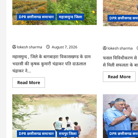
राज्
आधार
स्तर
केंद्र
मॉ
का
एक्
हुआ
DPR छत्तीसगढ समाचार
महासमुन्द जिला
का
DPR छत्तीसगढ सम
शुभारंभ
वीडि
कान्फ
के
CG : गेंदे की खेती से कुमारी चंद्राकर ने बढ़ाई अपनी
CG : धान के साथ अ
जरि
कार्
आमदनी
की तकदीर, पौन एकड़
आय
lokesh sharma
August 7, 2026
lokesh sharma
महासमुन्द , जिले के बागबाहरा विकासखण्ड के ग्राम
फसल विविधीकरण से 
भदरसी की कृषक कुमारी चंद्राकर पति दाऊलाल
से मिली सफलता के बा
चंद्राकर ने...
Re
Read More
mo
Read
Read More
abo
more
CG
about
:
CG
धान
:
के
गेंदे
साथ
की
अद
खेती
की
से
खेत
कुमारी
ने
चंद्राकर
बदल
ने
किस
DPR छत्तीसगढ समाचार
रायपुर जिला
DPR छत्तीसगढ सम
बढ़ाई
की