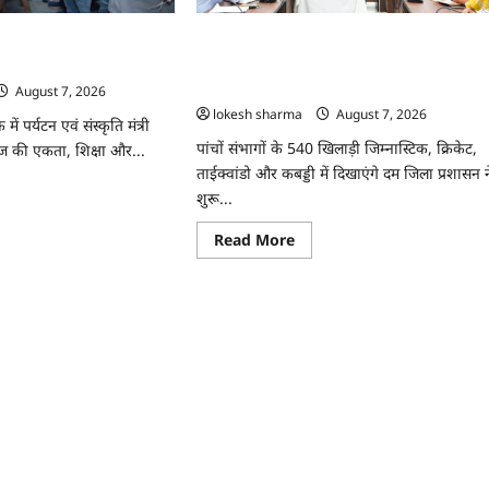
अभियान
ीर,
को
मिला
़
ुटता सामाजिक विकास की
CG : 26वीं राज्य स्तरीय शालेय क्रीड़ा प्रतियोगिता
जनसमर्थन
ाजेश अग्रवाल
की मेजबानी करेगा जीपीएम, 18 से 21 अगस्त तक
या
ं
जुटेंगे प्रदेशभर के खिलाड़ी
August 7, 2026
lokesh sharma
August 7, 2026
ाफा
 पर्यटन एवं संस्कृति मंत्री
पांचों संभागों के 540 खिलाड़ी जिम्नास्टिक, क्रिकेट,
ाज की एकता, शिक्षा और...
ताईक्वांडो और कबड्डी में दिखाएंगे दम जिला प्रशासन न
ad
शुरू...
re
ut
Read
Read More
more
ाज
about
CG
ुटता
:
ाजिक
26वीं
ास
राज्य
स्तरीय
े
शालेय
क्रीड़ा
ति
प्रतियोगिता
की
ेश
मेजबानी
वाल
करेगा
जीपीएम,
18
से