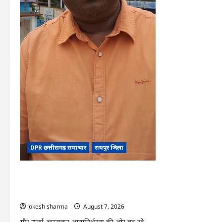
बनी
आर्थिक
स्वावलंबन
का
नया
आधार
DPR छत्तीसगढ समाचार
रायपुर जिला
CG : पीएम सूर्य घर योजना से घर-घर उजियारा,
बिजली बिल में बचत से परिवारों को मिल रहा
आर्थिक संबल
lokesh sharma
August 7, 2026
सौर ऊर्जा अपनाकर आत्मनिर्भरता की ओर बढ़ रहे