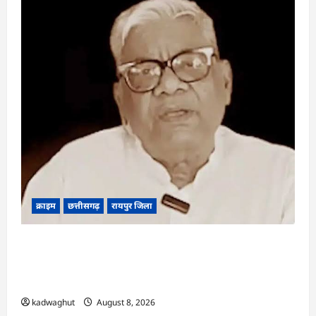
क्राइम
छत्तीसगढ़
रायपुर जिला
भगवान शिव पर कथित आपत्तिजनक टिप्पणी मामला:
छत्तीसगढ़ क्रिश्चियन फोरम के अध्यक्ष अरुण पन्नालाल की
जमानत खारिज
kadwaghut
August 8, 2026