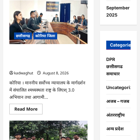
CG
:
September
15
अगस्त
2025
को
जिलेभर
में
आयोजित
छत्तीसगढ़
कोरिया जिला
होगा
‘उल्लास
महा-
Categories
चौपाल
CG : नेशनल लोक अदालत एवं ‘मध्यस्थता राष्ट्र
…
के लिए‘ 3.0 अभियान हेतु न्यायाधीशों की
DPR
समीक्षा बैठक …
छत्तीसगढ
kadwaghut
August 8, 2026
समाचार
कोरिया । माननीय सर्वाेच्च न्यायालय के मार्गदर्शन
Uncategorized
में संचालित श्मध्यस्थता राष्ट्र के लिएश् 3.0
अभियान तथा आगामी...
अजब – गजब
Read
Read More
more
अंतरराष्ट्रीय
about
CG
:
अन्य प्रदेश
नेशनल
लोक
अदालत