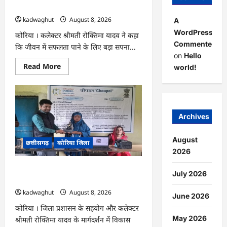
प्रवास
के लिए जुनून जरूरी : कलेक्टर …
पर
kadwaghut
August 8, 2026
A
WordPress
कोरिया । कलेक्टर श्रीमती रोक्तिमा यादव ने कहा
Commenter
कि जीवन में सफलता पाने के लिए बड़ा सपना...
on
Hello
Read
Read More
world!
more
about
CG
:
अच्छा
और
बड़ा
Archives
सोचो,
लक्ष्य
हासिल
August
छत्तीसगढ़
कोरिया जिला
करने
के
2026
लिए
जुनून
CG : कलेक्टर के मार्गदर्शन में छह गांवों तक
जरूरी
July 2026
:
पहुंची हस्तशिल्प विकास योजनाएं …
कलेक्टर
kadwaghut
August 8, 2026
…
June 2026
कोरिया । जिला प्रशासन के सहयोग और कलेक्टर
May 2026
श्रीमती रोक्तिमा यादव के मार्गदर्शन में विकास