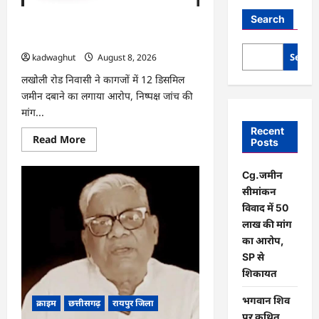
Search
Cg.जमीन सीमांकन विवाद में 50 लाख की मांग
का आरोप, SP से शिकायत
Searc
kadwaghut
August 8, 2026
लखोली रोड निवासी ने कागजों में 12 डिसमिल
जमीन दबाने का लगाया आरोप, निष्पक्ष जांच की
मांग...
Recent
Read
Read More
Posts
more
about
Cg.जमीन
Cg.जमीन
सीमांकन
विवाद
सीमांकन
में
50
विवाद में 50
लाख
लाख की मांग
की
मांग
का आरोप,
का
SP से
आरोप,
SP
शिकायत
से
शिकायत
भगवान शिव
क्राइम
छत्तीसगढ़
रायपुर जिला
पर कथित