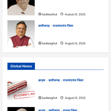
मामला: छत्तीसगढ़ क्रिश्चियन फोरम के अध्यक्ष
अरुण पन्नालाल की जमानत खारिज
kadwaghut
August 8, 2026
छत्तीसगढ़
राजनांदगांव जिला
Rajnandgaon: विधानसभा अध्यक्ष डॉ. रमन
सिंह 9 एवं 10 अगस्त को जिले के प्रवास पर
kadwaghut
August 8, 2026
Global News
क्राइम
छत्तीसगढ़
राजनांदगांव जिला
Cg.जमीन सीमांकन विवाद में 50 लाख की मांग
का आरोप, SP से शिकायत
kadwaghut
August 8, 2026
क्राइम
छत्तीसगढ़
रायपुर जिला