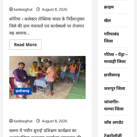
दिवस आयोजित …
एमपी
क्राइम
की
kadwaghut
August 8, 2026
अंग्रेजी
शराब
कोरिया । कलेक्टर रोक्तिमा यादव के निर्देशानुसार
खेल
जब्त
…
जिले की ग्राम पंचायतों एवं कार्यस्थलों पर रोजगार
सह आवास...
गरियाबंद
जिला
Read
Read More
more
about
गौरेला – पेंड्रा –
CG
:
मरवाही जिला
ग्राम
पंचायतों
में
छत्तीसगढ़
रोजगार
सह
आवास
जशपुर जिला
छत्तीसगढ़
दिवस
आयोजित
…
जांजगीर-
CG : राष्ट्रीय हथकरघा दिवस पर विशेष
चाम्पा जिला
आयोजन …
kadwaghut
August 8, 2026
जॉब अपडेट
सलना में ‘नवीन बुनाई’ प्रशिक्षण कार्यक्रम का
टेक्नोलॉजी