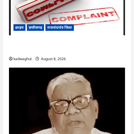
क्राइम
छत्तीसगढ़
राजनांदगांव जिला
Cg.जमीन सीमांकन विवाद में 50 लाख की मांग का
आरोप, SP से शिकायत
kadwaghut
August 8, 2026