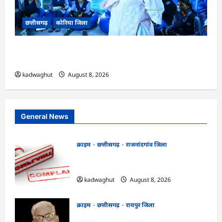
छत्तीसगढ़
कोरिया जिला
CG : अच्छा और बड़ा सोचो, लक्ष्य हासिल करने के लिए
जुनून जरूरी : कलेक्टर …
kadwaghut
August 8, 2026
General News
क्राइम
छत्तीसगढ़
राजनांदगांव जिला
Cg.जमीन सीमांकन विवाद में 50 लाख की मांग
का आरोप, SP से शिकायत
kadwaghut
August 8, 2026
क्राइम
छत्तीसगढ़
रायपुर जिला
भगवान शिव पर कथित आपत्तिजनक टिप्पणी