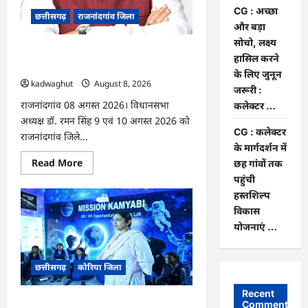
की
जमानत
CG : अच्छा
छत्तीसगढ़
राजनांदगांव जिला
खारिज
और बड़ा
सोचो, लक्ष्य
Rajnandgaon: विधानसभा अध्यक्ष डॉ. रमन
हासिल करने
सिंह 9 एवं 10 अगस्त को जिले के प्रवास पर
के लिए जुनून
kadwaghut
August 8, 2026
जरूरी :
राजनांदगांव 08 अगस्त 2026। विधानसभा
कलेक्टर …
अध्यक्ष डॉ. रमन सिंह 9 एवं 10 अगस्त 2026 को
CG : कलेक्टर
राजनांदगांव जिले...
के मार्गदर्शन में
Read
Read More
छह गांवों तक
more
पहुंची
about
Rajnandgaon:
हस्तशिल्प
विधानसभा
अध्यक्ष
विकास
डॉ.
योजनाएं …
रमन
सिंह
9
एवं
छत्तीसगढ़
कोरिया जिला
10
अगस्त
को
Recent
जिले
CG : अच्छा और बड़ा सोचो, लक्ष्य हासिल करने
Comments
के