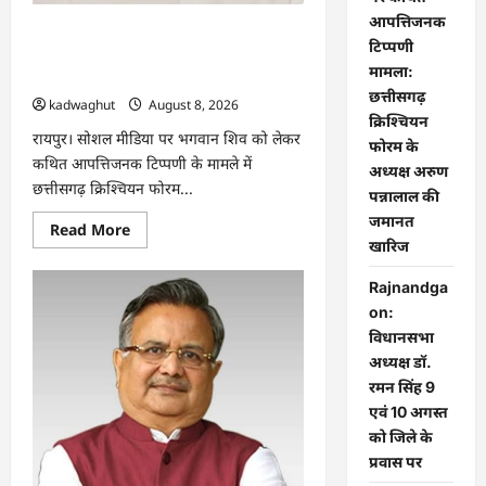
आपत्तिजनक
भगवान शिव पर कथित आपत्तिजनक टिप्पणी
टिप्पणी
मामला: छत्तीसगढ़ क्रिश्चियन फोरम के अध्यक्ष
मामला:
अरुण पन्नालाल की जमानत खारिज
छत्तीसगढ़
kadwaghut
August 8, 2026
क्रिश्चियन
रायपुर। सोशल मीडिया पर भगवान शिव को लेकर
फोरम के
कथित आपत्तिजनक टिप्पणी के मामले में
अध्यक्ष अरुण
छत्तीसगढ़ क्रिश्चियन फोरम...
पन्नालाल की
जमानत
Read
Read More
more
खारिज
about
भगवान
Rajnandga
शिव
पर
on:
कथित
आपत्तिजनक
विधानसभा
टिप्पणी
अध्यक्ष डॉ.
मामला:
छत्तीसगढ़
रमन सिंह 9
क्रिश्चियन
फोरम
एवं 10 अगस्त
के
को जिले के
अध्यक्ष
अरुण
प्रवास पर
पन्नालाल