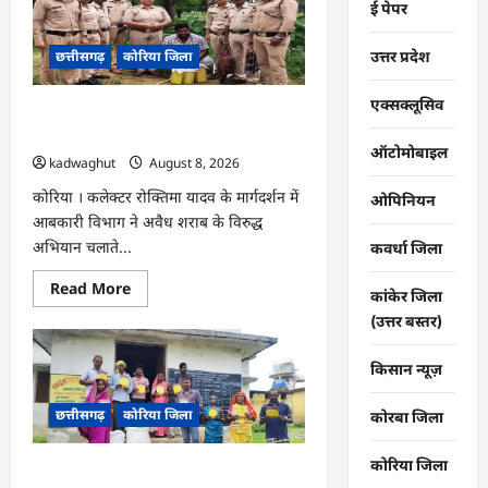
ई पेपर
एवं
‘मध्यस्थता
राष्ट्र
उत्तर प्रदेश
छत्तीसगढ़
कोरिया जिला
के
लिए‘
3.0
अभियान
एक्सक्लूसिव
CG : अवैध शराब पर आबकारी का शिकंजा,
हेतु
न्यायाधीशों
महुआ शराब व एमपी की अंग्रेजी शराब जब्त …
की
ऑटोमोबाइल
kadwaghut
August 8, 2026
समीक्षा
बैठक
…
कोरिया । कलेक्टर रोक्तिमा यादव के मार्गदर्शन में
ओपिनियन
आबकारी विभाग ने अवैध शराब के विरुद्ध
अभियान चलाते...
कवर्धा जिला
Read
Read More
कांकेर जिला
more
about
(उत्तर बस्तर)
CG
:
अवैध
किसान न्यूज़
शराब
पर
आबकारी
छत्तीसगढ़
कोरिया जिला
कोरबा जिला
का
शिकंजा,
महुआ
कोरिया जिला
शराब
CG : ग्राम पंचायतों में रोजगार सह आवास
व