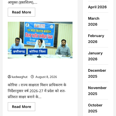
आयुक्त (हस्तशिल्प),...
April 2026
Read
Read More
more
March
about
CG
2026
:
कलेक्टर
के
February
मार्गदर्शन
में
2026
छह
गांवों
छत्तीसगढ़
कोरिया जिला
तक
January
पहुंची
हस्तशिल्प
2026
विकास
CG : 15 अगस्त को जिलेभर में आयोजित होगा
योजनाएं
…
‘उल्लास महा-चौपाल …
December
2025
kadwaghut
August 8, 2026
कोरिया । राज्य साक्षरता मिशन प्राधिकरण के
November
निर्देशानुसार वर्ष 2026-27 में प्रदेश को शत-
2025
प्रतिशत साक्षर बनाने के...
October
Read
Read More
more
2025
about