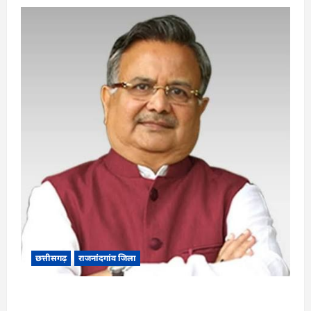
छत्तीसगढ़
राजनांदगांव जिला
Rajnandgaon: विधानसभा अध्यक्ष डॉ. रमन सिंह 9 एवं