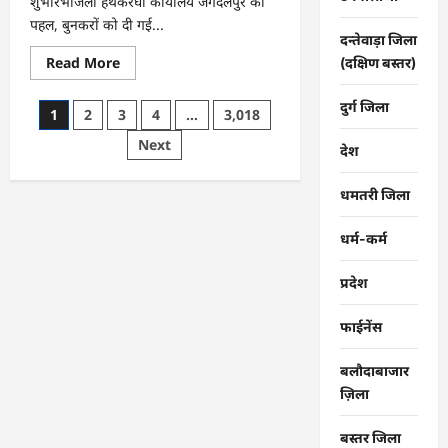
शुभारंभजिला हथकरघा कार्यालय जगदलपुर की
पहल, बुनकरों को दी गई...
दन्तेवाड़ा जिला
Read
Read More
(दक्षिण बस्तर)
more
about
CG
दुर्ग जिला
Posts
1
2
3
4
…
3,018
:
राष्ट्रीय
pagination
Next
हथकरघा
देश
दिवस
पर
विशेष
धमतरी जिला
आयोजन
…
धर्म-कर्म
प्रदेश
फाईनेंस
बलौदाबाजार
ज़िला
बस्तर जिला