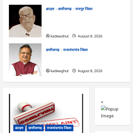
क्राइम
छत्तीसगढ़
रायपुर जिला
भगवान शिव पर कथित आपत्तिजनक टिप्पणी
मामला: छत्तीसगढ़ क्रिश्चियन फोरम के अध्यक्ष
अरुण पन्नालाल की जमानत खारिज
kadwaghut
August 8, 2026
छत्तीसगढ़
राजनांदगांव जिला
Rajnandgaon: विधानसभा अध्यक्ष डॉ. रमन
सिंह 9 एवं 10 अगस्त को जिले के प्रवास पर
kadwaghut
August 8, 2026
×
क्राइम
छत्तीसगढ़
राजनांदगांव जिला