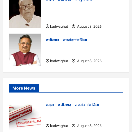
भगवान शिव पर कथित आपत्तिजनक टिप्पणी
मामला: छत्तीसगढ़ क्रिश्चियन फोरम के अध्यक्ष
अरुण पन्नालाल की जमानत खारिज
kadwaghut
August 8, 2026
छत्तीसगढ़
राजनांदगांव जिला
Rajnandgaon: विधानसभा अध्यक्ष डॉ. रमन
सिंह 9 एवं 10 अगस्त को जिले के प्रवास पर
kadwaghut
August 8, 2026
More News
क्राइम
छत्तीसगढ़
राजनांदगांव जिला
Cg.जमीन सीमांकन विवाद में 50 लाख की मांग
का आरोप, SP से शिकायत
kadwaghut
August 8, 2026