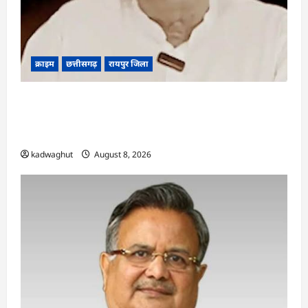
क्राइम
छत्तीसगढ़
रायपुर जिला
भगवान शिव पर कथित आपत्तिजनक टिप्पणी मामला:
छत्तीसगढ़ क्रिश्चियन फोरम के अध्यक्ष अरुण पन्नालाल की
जमानत खारिज
kadwaghut
August 8, 2026