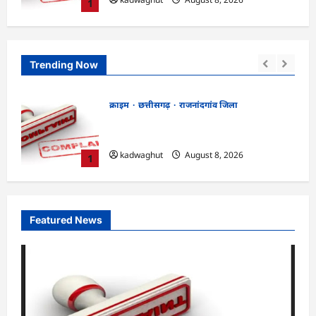
1
Trending Now
क्राइम
छत्तीसगढ़
रायपुर जिला
भगवान शिव पर कथित आपत्तिजनक टिप्पणी
ांग
मामला: छत्तीसगढ़ क्रिश्चियन फोरम के अध्यक्ष
अरुण पन्नालाल की जमानत खारिज
2
kadwaghut
August 8, 2026
Featured News