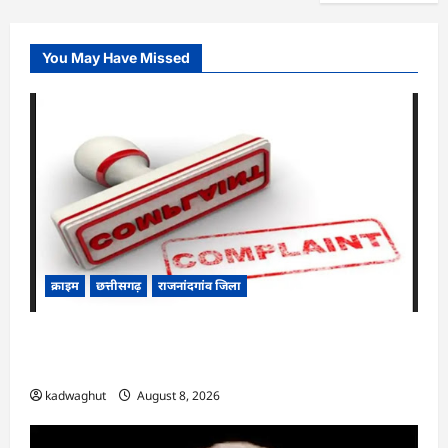
You May Have Missed
क्राइम
छत्तीसगढ़
राजनांदगांव जिला
Cg.जमीन सीमांकन विवाद में 50 लाख की मांग का
आरोप, SP से शिकायत
kadwaghut
August 8, 2026