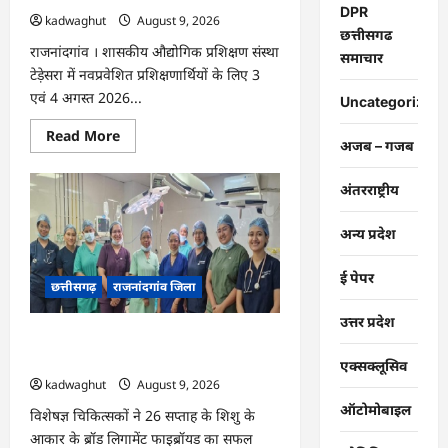
DPR
kadwaghut
August 9, 2026
छत्तीसगढ
राजनांदगांव । शासकीय औद्योगिक प्रशिक्षण संस्था
समाचार
टेड़ेसरा में नवप्रवेशित प्रशिक्षणार्थियों के लिए 3
एवं 4 अगस्त 2026...
Uncategorized
Read
Read More
अजब – गजब
more
about
राजनांदगांव
:
अंतरराष्ट्रीय
आईटीआई
टेड़ेसरा
में
अन्य प्रदेश
नव
कौशल
पथ
ई पेपर
छत्तीसगढ़
राजनांदगांव जिला
नई
राह
नया
उत्तर प्रदेश
हुनर
राजनांदगांव : राजनांदगांव मेडिकल कॉलेज में
कार्यक्रम
का
जटिल गर्भाशय ट्यूमर की सफल सर्जरी…
एक्सक्लूसिव
हुआ
kadwaghut
August 9, 2026
आयोजन…
ऑटोमोबाइल
विशेषज्ञ चिकित्सकों ने 26 सप्ताह के शिशु के
आकार के ब्रॉड लिगामेंट फाइब्रॉयड का सफल