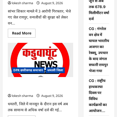
जून से अब
lokesh sharma
August 9, 2026
तक 678.9
सांभर शिकार मामले में 3 आरोपी गिरफ्तार, भेजे
मिलीमीटर वर्षा
गए जेल रायपुर, वन्यजीवों की सुरक्षा को लेकर
दर्ज
वन...
CG : गंगरेल
Read
Read More
वन क्षेत्र में
more
about
घायल भारतीय
CG
अजगर का
:
वन्यजीव
रेस्क्यू, उपचार
तस्करों
पर
के बाद जंगल
कड़ी
सफारी रायपुर
कार्रवाई
DPR छत्तीसगढ समाचार
धमतरी जिला
भेजा गया
CG : राष्ट्रीय
CG : जिले में 1 जून से अब तक 678.9
हाथकरघा
मिलीमीटर वर्षा दर्ज
दिवस पर
lokesh sharma
August 9, 2026
विविध
धमतरी, जिले में मानसून के दौरान इस वर्ष अब
कार्यक्रमों का
तक सामान्य से अधिक वर्षा दर्ज की गई...
आयोजन…