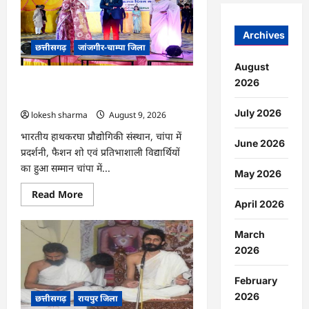
क्षेत्र
में
घायल
Archives
भारतीय
छत्तीसगढ़
जांजगीर-चाम्पा जिला
अजगर
का
रेस्क्यू,
August
उपचार
2026
CG : राष्ट्रीय हाथकरघा दिवस पर विविध
के
बाद
कार्यक्रमों का आयोजन…
जंगल
July 2026
lokesh sharma
August 9, 2026
सफारी
रायपुर
भेजा
भारतीय हाथकरघा प्रौद्योगिकी संस्थान, चांपा में
June 2026
गया
प्रदर्शनी, फैशन शो एवं प्रतिभाशाली विद्यार्थियों
का हुआ सम्मान चांपा में...
May 2026
Read
Read More
more
April 2026
about
CG
:
March
राष्ट्रीय
2026
हाथकरघा
दिवस
पर
विविध
February
कार्यक्रमों
2026
छत्तीसगढ़
रायपुर जिला
का