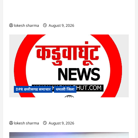
CG : जिले में 1 जून से अब तक 678.9 मिलीमीटर वर्षा
दर्ज
lokesh sharma
August 9, 2026
DPR छत्तीसगढ समाचार
धमतरी जिला
CG : गंगरेल वन क्षेत्र में घायल भारतीय अजगर का रेस्क्यू,
उपचार के बाद जंगल सफारी रायपुर भेजा गया
lokesh sharma
August 9, 2026