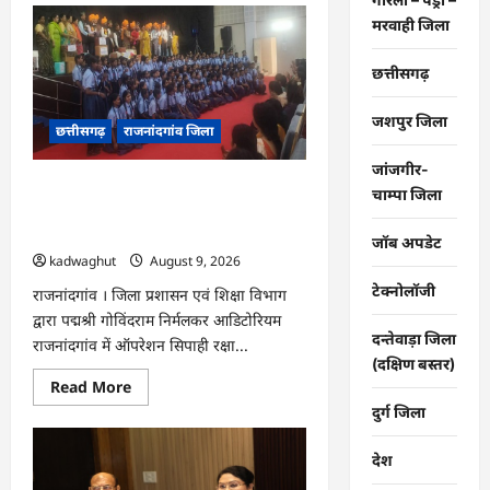
राजनांदगांव
:
मरवाही जिला
कृषि
विज्ञान
केन्द्र
छत्तीसगढ़
सुरगी
की
मौसम
जशपुर जिला
छत्तीसगढ़
राजनांदगांव जिला
आधारित
विशेष
सलाह…
जांजगीर-
राजनांदगांव : ऑपरेशन सिपाही रक्षा सूत्र के
चाम्पा जिला
तहत सीमा पर तैनात वीर जवानों को भेजी गयी
28000 राखियां…
जॉब अपडेट
kadwaghut
August 9, 2026
टेक्नोलॉजी
राजनांदगांव । जिला प्रशासन एवं शिक्षा विभाग
द्वारा पद्मश्री गोविंदराम निर्मलकर आडिटोरियम
दन्तेवाड़ा जिला
राजनांदगांव में ऑपरेशन सिपाही रक्षा...
(दक्षिण बस्तर)
Read
Read More
more
दुर्ग जिला
about
राजनांदगांव
:
देश
ऑपरेशन
सिपाही