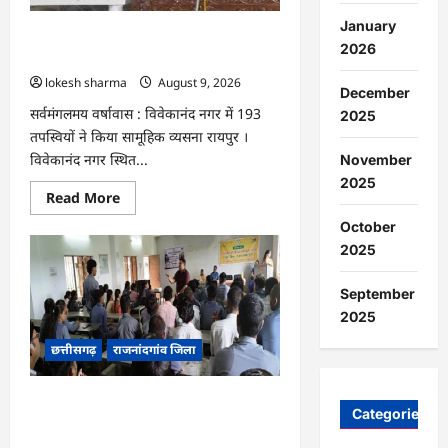
आयोजन…
January
CG : ज्ञान से जुड़ेगा मन, तभी सद्मार्ग का होगा
2026
ध्यान : मुनि संवेगरत्न सागर…
lokesh sharma
August 9, 2026
December
सर्वमंगलमय वर्षावास : विवेकानंद नगर में 193
2025
तपस्वियों ने किया सामूहिक व्यसना रायपुर ।
विवेकानंद नगर स्थित...
November
2025
Read
Read More
more
about
October
CG
2025
:
ज्ञान
से
जुड़ेगा
September
मन,
2025
तभी
सद्मार्ग
छत्तीसगढ़
राजनांदगांव जिला
का
होगा
ध्यान
:
राजनांदगांव : आईटीआई टेड़ेसरा में नव कौशल
मुनि
Categories
संवेगरत्न
पथ नई राह नया हुनर कार्यक्रम का हुआ
सागर…
आयोजन…