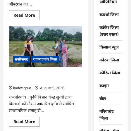
ओपिनियन
ऑपरेशन कर...
कवर्धा जिला
Read
Read More
more
about
राजनांदगांव
कांकेर जिला
:
(उत्तर बस्तर)
राजनांदगांव
मेडिकल
कॉलेज
किसान न्यूज़
में
जटिल
गर्भाशय
छत्तीसगढ़
राजनांदगांव जिला
ट्यूमर
कोरबा जिला
की
सफल
सर्जरी…
कोरिया जिला
राजनांदगांव : कृषि विज्ञान केन्द्र सुरगी की
मौसम आधारित विशेष सलाह…
क्राइम
kadwaghut
August 9, 2026
राजनांदगांव । कृषि विज्ञान केन्द्र सुरगी द्वारा
खेल
किसानों को मौसम आधारित कृषि से संबंधित
समसामयिक सलाह दी...
गरियाबंद
जिला
Read
Read More
more
about
गौरेला – पेंड्रा –