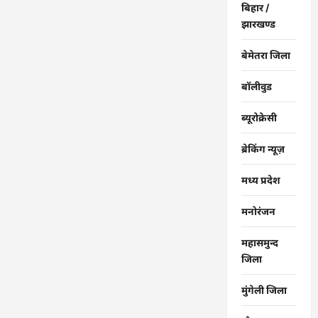
लेकर
बिहार /
शिक्षा
झारखण्ड
गुणवत्ता
के
कार्यों
बेमेतरा जिला
की
गहन
समीक्षा
बॉलीवुड
की…
ब्यूरोक्रेसी
ब्रेकिंग न्यूज़
मध्य प्रदेश
मनोरंजन
महासमुन्द
जिला
मुंगेली जिला