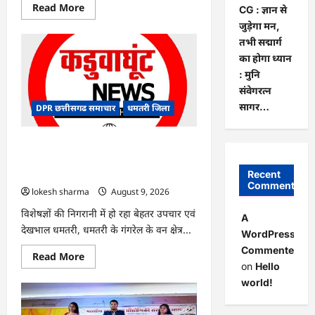
Read
Read More
CG : ज्ञान से
more
जुड़ेगा मन,
about
CG
तभी सद्मार्ग
:
जिले
का होगा ध्यान
में
: मुनि
1
जून
संवेगरत्न
से
अब
सागर…
DPR छत्तीसगढ समाचार
धमतरी जिला
तक
678.9
मिलीमीटर
वर्षा
CG : गंगरेल वन क्षेत्र में घायल भारतीय अजगर
दर्ज
का रेस्क्यू, उपचार के बाद जंगल सफारी रायपुर
भेजा गया
Recent
Comments
lokesh sharma
August 9, 2026
विशेषज्ञों की निगरानी में हो रहा बेहतर उपचार एवं
A
देखभाल धमतरी, धमतरी के गंगरेल के वन क्षेत्र...
WordPress
Commenter
Read
Read More
more
on
Hello
about
world!
CG
:
गंगरेल
वन