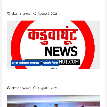
CG : जिले में 1 जून से अब तक 678.9 मिलीमीटर वर्षा
दर्ज
lokesh sharma
August 9, 2026
DPR छत्तीसगढ समाचार
धमतरी जिला
CG : गंगरेल वन क्षेत्र में घायल भारतीय अजगर का रेस्क्यू,
उपचार के बाद जंगल सफारी रायपुर भेजा गया
lokesh sharma
August 9, 2026