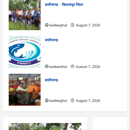
छत्तीसगढ़
बिलासपुर जिला
CG : सरस्वती साइकिल योजना के तहत 37
छात्राओं को मिली निःशुल्क साइकिलें …
kadwaghut
August 7, 2026
छत्तीसगढ़
CG : पीएम मत्स्य संपदा योजना से मछुआरों को
मिलेगा निशुल्क बीमा, आर्थिक सहायता और
अनुदान …
kadwaghut
August 7, 2026
छत्तीसगढ़
CG : सरगुजा संभाग के 850 तीर्थयात्री अयोध्या
धाम दर्शन के लिए विशेष ट्रेन से रवाना …
kadwaghut
August 7, 2026