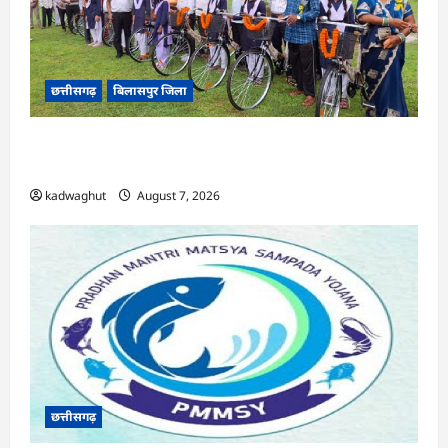
छत्तीसगढ़
बिलासपुर जिला
CG : सरस्वती साइकिल योजना के तहत 37 छात्राओं को
मिली निःशुल्क साइकिलें …
kadwaghut
August 7, 2026
छत्तीसगढ़