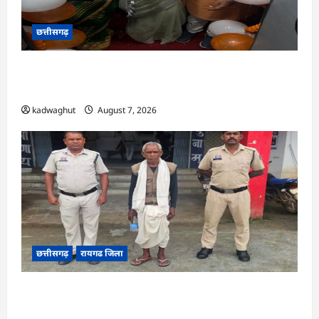
छत्तीसगढ़
CG : सरगुजा संभाग के 850 तीर्थयात्री अयोध्या धाम
दर्शन के लिए विशेष ट्रेन से रवाना …
kadwaghut
August 7, 2026
छत्तीसगढ़
रायगढ जिला
CG : डबल मर्डर और दुष्कर्म कांड का खुलासा, बुजुर्ग
गिरफ्तार …