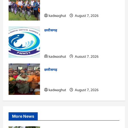
CG : सरस्वती साइकिल योजना के तहत 37
छात्राओं को मिली निःशुल्क साइकिलें …
kadwaghut
August 7, 2026
छत्तीसगढ़
CG : पीएम मत्स्य संपदा योजना से मछुआरों को
मिलेगा निशुल्क बीमा, आर्थिक सहायता और
अनुदान …
kadwaghut
August 7, 2026
छत्तीसगढ़
CG : सरगुजा संभाग के 850 तीर्थयात्री अयोध्या
धाम दर्शन के लिए विशेष ट्रेन से रवाना …
kadwaghut
August 7, 2026
More News