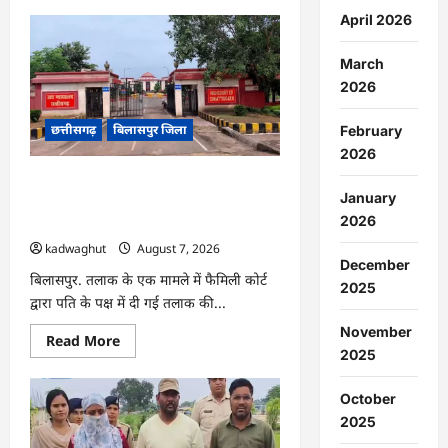
about
CG
April 2026
:
स्कूल
के
March
सामने
2026
ग्रामीणों
का
धरना
छत्तीसगढ़
बिलासपुर जिला
प्रदर्शन,
February
बाउंड्रीवाल
2026
बनाने
की
CG : हाईकोर्ट से तलाक की डिक्री रद्द, जज ने
मांग
January
…
सामान्य नोकझोंक को मानसिक क्रूरता नहीं
2026
माना …
kadwaghut
August 7, 2026
December
बिलासपुर. तलाक के एक मामले में फैमिली कोर्ट
2025
द्वारा पति के पक्ष में दी गई तलाक की...
November
Read
Read More
more
2025
about
CG
:
October
हाईकोर्ट
2025
से
तलाक