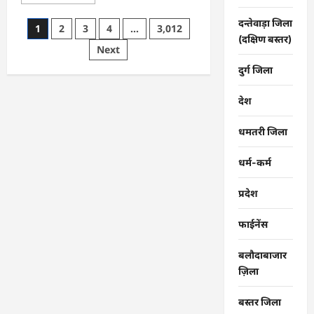
more
about
मोहला
दन्तेवाड़ा जिला
Posts
1
2
3
4
…
3,012
:
(दक्षिण बस्तर)
राष्ट्रीय
pagination
Next
कृमि
मुक्ति
दिवस,
दुर्ग जिला
जिले
में
19
देश
वर्ष
तक
के
धमतरी जिला
बच्चों
को
10
धर्म-कर्म
को
खिलाएंगे
दवा…
प्रदेश
फाईनेंस
बलौदाबाजार
ज़िला
बस्तर जिला