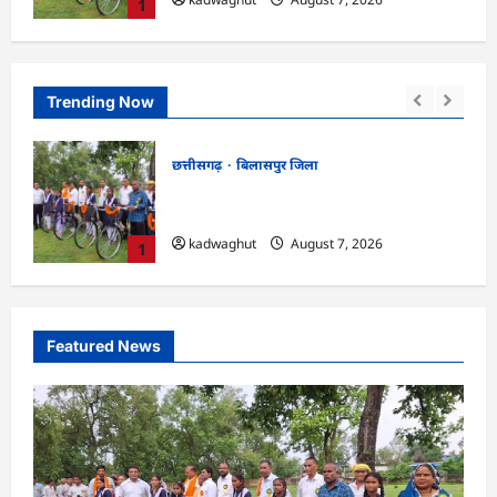
1
Trending Now
छत्तीसगढ़
बिलासपुर जिला
CG : सरस्वती साइकिल योजना के तहत 37
छात्राओं को मिली निःशुल्क साइकिलें …
kadwaghut
August 7, 2026
1
Featured News