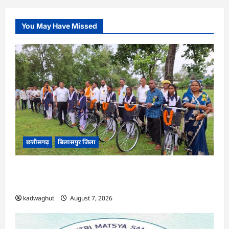
You May Have Missed
छत्तीसगढ़
बिलासपुर जिला
CG : सरस्वती साइकिल योजना के तहत 37 छात्राओं को
मिली निःशुल्क साइकिलें …
kadwaghut
August 7, 2026