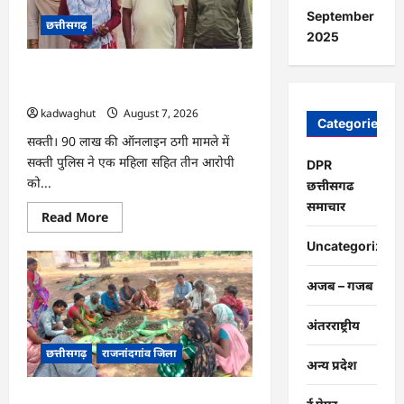
की
डिक्री
September
छत्तीसगढ़
रद्द,
2025
जज
ने
सामान्य
CG : 90 लाख की ठगी, महिला सहित तीन
नोकझोंक
को
आरोपी को गिरफ्तार …
मानसिक
kadwaghut
August 7, 2026
क्रूरता
Categories
नहीं
सक्ती। 90 लाख की ऑनलाइन ठगी मामले में
माना
…
सक्ती पुलिस ने एक महिला सहित तीन आरोपी
DPR
को...
छत्तीसगढ
समाचार
Read
Read More
more
about
Uncategorized
CG
:
90
अजब – गजब
लाख
की
ठगी,
अंतरराष्ट्रीय
महिला
सहित
छत्तीसगढ़
राजनांदगांव जिला
तीन
अन्य प्रदेश
आरोपी
को
गिरफ्तार
मोहला : चार एकड़ बंजर वन भूमि पर किया सीड