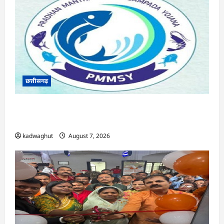
छत्तीसगढ़
CG : पीएम मत्स्य संपदा योजना से मछुआरों को मिलेगा
निशुल्क बीमा, आर्थिक सहायता और अनुदान …
kadwaghut
August 7, 2026