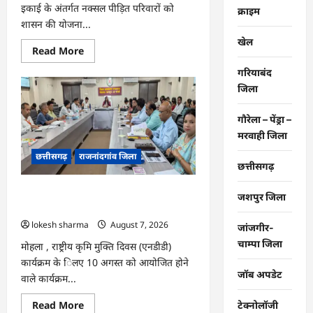
इकाई के अंतर्गत नक्सल पीड़ित परिवारों को
क्राइम
शासन की योजना...
खेल
Read
Read More
more
about
गरियाबंद
मोहला
जिला
:
नक्सल
पीड़ित
परिवारों
गौरेला – पेंड्रा –
को
मरवाही जिला
राहत
व
छत्तीसगढ़
राजनांदगांव जिला
सहायता
छत्तीसगढ़
राशि
दी…
मोहला : राष्ट्रीय कृमि मुक्ति दिवस, जिले में 19
जशपुर जिला
वर्ष तक के बच्चों को 10 को खिलाएंगे दवा…
lokesh sharma
August 7, 2026
जांजगीर-
चाम्पा जिला
मोहला , राष्ट्रीय कृमि मुक्ति दिवस (एनडीडी)
कार्यक्रम के िलए 10 अगस्त को आयोजित होने
जॉब अपडेट
वाले कार्यक्रम...
Read
Read More
टेक्नोलॉजी