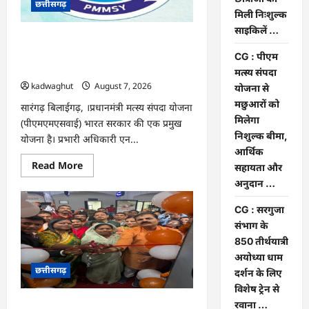
छत्तीसगढ़
छात्राओं
को
मिली निःशुल्क
मिली
साइकिलें …
निःशुल्क
CG : पीएम मत्स्य संपदा योजना से मछुआरों को
साइकिलें
…
मिलेगा निशुल्क बीमा, आर्थिक सहायता और
CG : पीएम
अनुदान …
मत्स्य संपदा
kadwaghut
August 7, 2026
योजना से
मछुआरों को
सारंगढ़ बिलाईगढ़, ।प्रधानमंत्री मत्स्य संपदा योजना
मिलेगा
(पीएमएमएसवाई) भारत सरकार की एक प्रमुख
निशुल्क बीमा,
योजना है। प्रभारी अधिकारी एन...
आर्थिक
Read
Read More
सहायता और
more
अनुदान …
about
CG
:
CG : सरगुजा
पीएम
मत्स्य
संभाग के
संपदा
850 तीर्थयात्री
योजना
से
अयोध्या धाम
मछुआरों
छत्तीसगढ़
को
दर्शन के लिए
मिलेगा
विशेष ट्रेन से
निशुल्क
बीमा,
रवाना …
CG : सरगुजा संभाग के 850 तीर्थयात्री