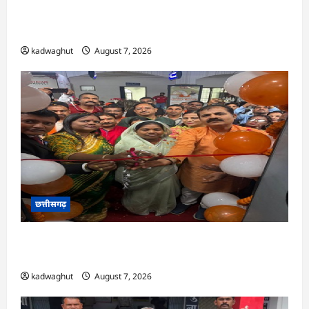
CG : पीएम मत्स्य संपदा योजना से मछुआरों को मिलेगा
निशुल्क बीमा, आर्थिक सहायता और अनुदान …
kadwaghut
August 7, 2026
छत्तीसगढ़
CG : सरगुजा संभाग के 850 तीर्थयात्री अयोध्या धाम
दर्शन के लिए विशेष ट्रेन से रवाना …
kadwaghut
August 7, 2026