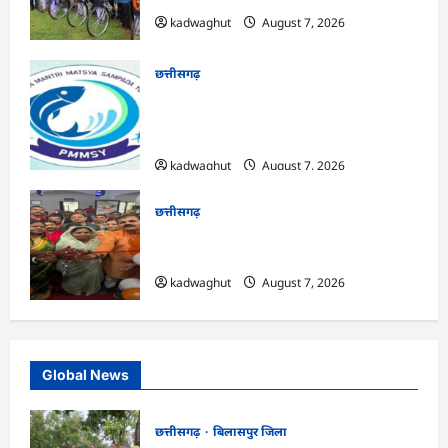
kadwaghut
August 7, 2026
छत्तीसगढ़
CG : पीएम मत्स्य संपदा योजना से मछुआरों को
मिलेगा निशुल्क बीमा, आर्थिक सहायता और
अनुदान …
kadwaghut
August 7, 2026
छत्तीसगढ़
CG : सरगुजा संभाग के 850 तीर्थयात्री अयोध्या
धाम दर्शन के लिए विशेष ट्रेन से रवाना …
kadwaghut
August 7, 2026
Global News
छत्तीसगढ़
बिलासपुर जिला