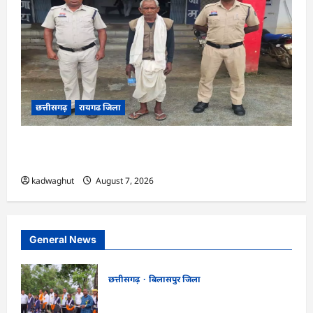
छत्तीसगढ़
रायगढ जिला
CG : डबल मर्डर और दुष्कर्म कांड का खुलासा, बुजुर्ग
गिरफ्तार …
kadwaghut
August 7, 2026
General News
छत्तीसगढ़
बिलासपुर जिला
CG : सरस्वती साइकिल योजना के तहत 37
छात्राओं को मिली निःशुल्क साइकिलें …