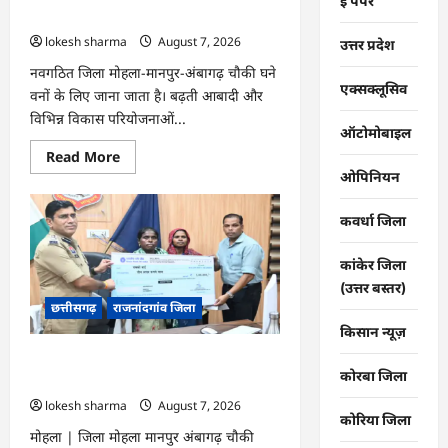
…
ई पेपर
बॉल का छिड़काव…
lokesh sharma
August 7, 2026
उत्तर प्रदेश
नवगठित जिला मोहला-मानपुर-अंबागढ़ चौकी घने
एक्सक्लूसिव
वनों के लिए जाना जाता है। बढ़ती आबादी और
विभिन्न विकास परियोजनाओं...
ऑटोमोबाइल
Read
Read More
more
ओपिनियन
about
मोहला
:
कवर्धा जिला
चार
एकड़
बंजर
कांकेर जिला
वन
भूमि
(उत्तर बस्तर)
पर
छत्तीसगढ़
राजनांदगांव जिला
किया
सीड
किसान न्यूज़
बॉल
का
मोहला : नक्सल पीड़ित परिवारों को राहत व
छिड़काव…
कोरबा जिला
सहायता राशि दी…
lokesh sharma
August 7, 2026
कोरिया जिला
मोहला | जिला मोहला मानपुर अंबागढ़ चौकी