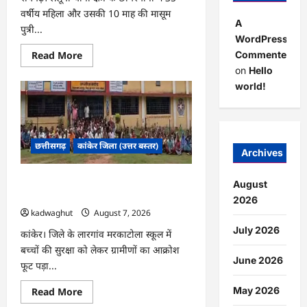
वर्षीय महिला और उसकी 10 माह की मासूम
A
पुत्री...
WordPress
Read
Commenter
Read More
more
on
Hello
about
CG
world!
:
डबल
मर्डर
और
दुष्कर्म
कांड
छत्तीसगढ़
कांकेर जिला (उत्तर बस्तर)
का
Archives
खुलासा,
बुजुर्ग
गिरफ्तार
CG : स्कूल के सामने ग्रामीणों का धरना प्रदर्शन,
August
…
बाउंड्रीवाल बनाने की मांग …
2026
kadwaghut
August 7, 2026
July 2026
कांकेर। जिले के लारगांव मरकाटोला स्कूल में
बच्चों की सुरक्षा को लेकर ग्रामीणों का आक्रोश
June 2026
फूट पड़ा...
May 2026
Read
Read More
more