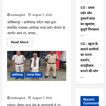
आर्थिक
सहायता
अयोध्या धाम दर्शन के लिए विशेष ट्रेन से रवाना
और
CG : डबल
…
अनुदान
मर्डर और
…
kadwaghut
August 7, 2026
दुष्कर्म कांड
अम्बिकापुर । छत्तीसगढ़ पर्यटन मंडल द्वारा
का खुलासा,
संचालित रामलला (अयोध्या धाम) दर्शन योजना के
बुजुर्ग गिरफ्तार
अंतर्गत आज 05 अगस्त...
…
Read
Read More
CG : स्कूल के
more
about
सामने ग्रामीणों
CG
का धरना
:
सरगुजा
प्रदर्शन,
संभाग
के
बाउंड्रीवाल
850
बनाने की मांग
तीर्थयात्री
अयोध्या
छत्तीसगढ़
रायगढ जिला
…
धाम
दर्शन
के
CG : डबल मर्डर और दुष्कर्म कांड का खुलासा,
लिए
विशेष
बुजुर्ग गिरफ्तार …
ट्रेन
से
kadwaghut
August 7, 2026
Recent
रवाना
Comments
…
रायगढ़। लैलूंगा थाना क्षेत्र के छापरपानी में 35