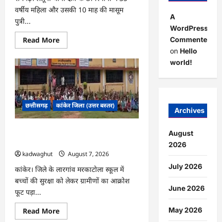
वर्षीय महिला और उसकी 10 माह की मासूम
A
पुत्री...
WordPress
Read
Commenter
Read More
more
on
Hello
about
CG
world!
:
डबल
मर्डर
और
दुष्कर्म
कांड
छत्तीसगढ़
कांकेर जिला (उत्तर बस्तर)
का
Archives
खुलासा,
बुजुर्ग
गिरफ्तार
CG : स्कूल के सामने ग्रामीणों का धरना प्रदर्शन,
August
…
बाउंड्रीवाल बनाने की मांग …
2026
kadwaghut
August 7, 2026
July 2026
कांकेर। जिले के लारगांव मरकाटोला स्कूल में
बच्चों की सुरक्षा को लेकर ग्रामीणों का आक्रोश
June 2026
फूट पड़ा...
May 2026
Read
Read More
more