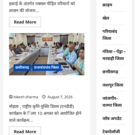
इकाई के अंतर्गत नक्सल पीड़ित परिवारों को
क्राइम
शासन की योजना...
खेल
Read
Read More
more
about
गरियाबंद
मोहला
जिला
:
नक्सल
पीड़ित
परिवारों
गौरेला – पेंड्रा –
को
मरवाही जिला
राहत
व
छत्तीसगढ़
राजनांदगांव जिला
सहायता
छत्तीसगढ़
राशि
दी…
मोहला : राष्ट्रीय कृमि मुक्ति दिवस, जिले में 19
जशपुर जिला
वर्ष तक के बच्चों को 10 को खिलाएंगे दवा…
lokesh sharma
August 7, 2026
जांजगीर-
चाम्पा जिला
मोहला , राष्ट्रीय कृमि मुक्ति दिवस (एनडीडी)
कार्यक्रम के िलए 10 अगस्त को आयोजित होने
जॉब अपडेट
वाले कार्यक्रम...
Read
Read More
टेक्नोलॉजी