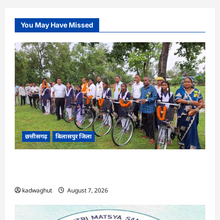
You May Have Missed
छत्तीसगढ़
बिलासपुर जिला
CG : सरस्वती साइकिल योजना के तहत 37 छात्राओं को
मिली निःशुल्क साइकिलें …
kadwaghut
August 7, 2026