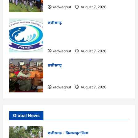
kadwaghut
August 7, 2026
छत्तीसगढ़
CG : पीएम मत्स्य संपदा योजना से मछुआरों को
मिलेगा निशुल्क बीमा, आर्थिक सहायता और
अनुदान …
kadwaghut
August 7, 2026
छत्तीसगढ़
CG : सरगुजा संभाग के 850 तीर्थयात्री अयोध्या
धाम दर्शन के लिए विशेष ट्रेन से रवाना …
kadwaghut
August 7, 2026
Global News
छत्तीसगढ़
बिलासपुर जिला