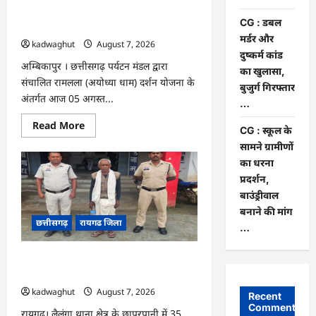
आर्थिक
सहायता
अयोध्या धाम दर्शन के लिए विशेष ट्रेन से रवाना
और
CG : डबल
…
अनुदान
मर्डर और
…
kadwaghut
August 7, 2026
दुष्कर्म कांड
अम्बिकापुर । छत्तीसगढ़ पर्यटन मंडल द्वारा
का खुलासा,
संचालित रामलला (अयोध्या धाम) दर्शन योजना के
बुजुर्ग गिरफ्तार
अंतर्गत आज 05 अगस्त...
…
Read
Read More
CG : स्कूल के
more
about
सामने ग्रामीणों
CG
का धरना
:
सरगुजा
प्रदर्शन,
संभाग
के
बाउंड्रीवाल
850
बनाने की मांग
तीर्थयात्री
अयोध्या
छत्तीसगढ़
रायगढ जिला
…
धाम
दर्शन
के
CG : डबल मर्डर और दुष्कर्म कांड का खुलासा,
लिए
विशेष
बुजुर्ग गिरफ्तार …
ट्रेन
से
kadwaghut
August 7, 2026
Recent
रवाना
Comments
…
रायगढ़। लैलूंगा थाना क्षेत्र के छापरपानी में 35