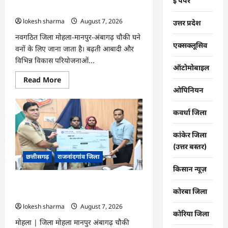
…
ई पेपर
बॉल का छिड़काव…
lokesh sharma
August 7, 2026
उत्तर प्रदेश
नवगठित जिला मोहला-मानपुर-अंबागढ़ चौकी घने
एक्सक्लूसिव
वनों के लिए जाना जाता है। बढ़ती आबादी और
विभिन्न विकास परियोजनाओं...
ऑटोमोबाइल
Read
Read More
more
ओपिनियन
about
मोहला
:
कवर्धा जिला
चार
एकड़
बंजर
कांकेर जिला
वन
भूमि
(उत्तर बस्तर)
पर
छत्तीसगढ़
राजनांदगांव जिला
किया
सीड
किसान न्यूज़
बॉल
का
मोहला : नक्सल पीड़ित परिवारों को राहत व
छिड़काव…
कोरबा जिला
सहायता राशि दी…
lokesh sharma
August 7, 2026
कोरिया जिला
मोहला | जिला मोहला मानपुर अंबागढ़ चौकी