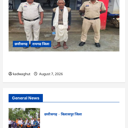
छत्तीसगढ़
रायगढ जिला
CG : डबल मर्डर और दुष्कर्म कांड का खुलासा, बुजुर्ग
गिरफ्तार …
kadwaghut
August 7, 2026
General News
छत्तीसगढ़
बिलासपुर जिला
CG : सरस्वती साइकिल योजना के तहत 37
छात्राओं को मिली निःशुल्क साइकिलें …