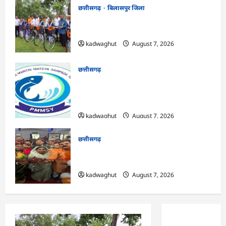
छत्तीसगढ़
बिलासपुर जिला
CG : सरस्वती साइकिल योजना के तहत 37
छात्राओं को मिली निःशुल्क साइकिलें …
kadwaghut
August 7, 2026
छत्तीसगढ़
CG : पीएम मत्स्य संपदा योजना से मछुआरों को
मिलेगा निशुल्क बीमा, आर्थिक सहायता और
अनुदान …
kadwaghut
August 7, 2026
छत्तीसगढ़
CG : सरगुजा संभाग के 850 तीर्थयात्री अयोध्या
धाम दर्शन के लिए विशेष ट्रेन से रवाना …
kadwaghut
August 7, 2026