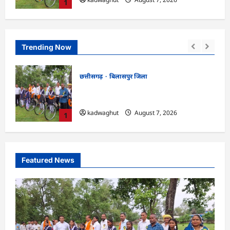
1
Trending Now
छत्तीसगढ़
बिलासपुर जिला
CG : सरस्वती साइकिल योजना के तहत 37
छात्राओं को मिली निःशुल्क साइकिलें …
kadwaghut
August 7, 2026
1
Featured News