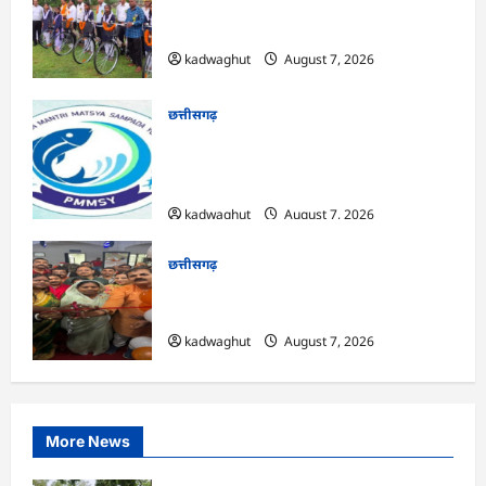
CG : सरस्वती साइकिल योजना के तहत 37
छात्राओं को मिली निःशुल्क साइकिलें …
kadwaghut
August 7, 2026
छत्तीसगढ़
CG : पीएम मत्स्य संपदा योजना से मछुआरों को
मिलेगा निशुल्क बीमा, आर्थिक सहायता और
अनुदान …
kadwaghut
August 7, 2026
छत्तीसगढ़
CG : सरगुजा संभाग के 850 तीर्थयात्री अयोध्या
धाम दर्शन के लिए विशेष ट्रेन से रवाना …
kadwaghut
August 7, 2026
More News