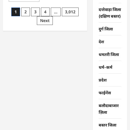
more
about
मोहला
दन्तेवाड़ा जिला
Posts
1
2
3
4
…
3,012
:
(दक्षिण बस्तर)
राष्ट्रीय
pagination
Next
कृमि
मुक्ति
दिवस,
दुर्ग जिला
जिले
में
19
देश
वर्ष
तक
के
धमतरी जिला
बच्चों
को
10
धर्म-कर्म
को
खिलाएंगे
दवा…
प्रदेश
फाईनेंस
बलौदाबाजार
ज़िला
बस्तर जिला