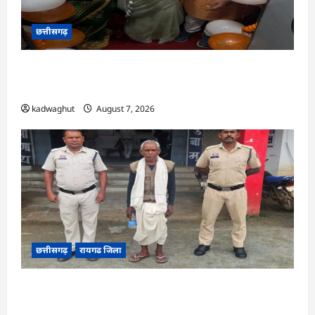
छत्तीसगढ़
CG : सरगुजा संभाग के 850 तीर्थयात्री अयोध्या धाम
दर्शन के लिए विशेष ट्रेन से रवाना …
kadwaghut
August 7, 2026
छत्तीसगढ़
रायगढ जिला
CG : डबल मर्डर और दुष्कर्म कांड का खुलासा, बुजुर्ग
गिरफ्तार …