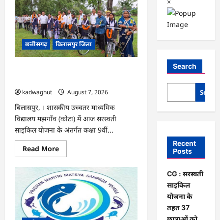
×
छत्तीसगढ़
बिलासपुर जिला
Search
CG : सरस्वती साइकिल योजना के तहत 37
छात्राओं को मिली निःशुल्क साइकिलें …
Searc
kadwaghut
August 7, 2026
बिलासपुर, । शासकीय उच्चतर माध्यमिक
विद्यालय मझगाँव (कोटा) में आज सरस्वती
साइकिल योजना के अंतर्गत कक्षा 9वीं...
Recent
Read
Read More
Posts
more
about
CG
CG : सरस्वती
:
सरस्वती
साइकिल
साइकिल
योजना
योजना के
के
तहत 37
तहत
37
छात्राओं को