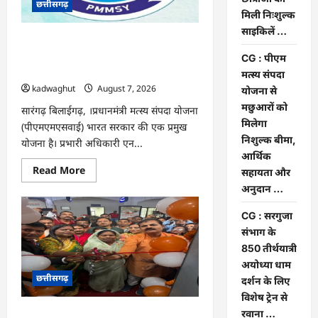
छत्तीसगढ़
छात्राओं
को
मिली निःशुल्क
मिली
साइकिलें …
निःशुल्क
CG : पीएम मत्स्य संपदा योजना से मछुआरों को
साइकिलें
…
मिलेगा निशुल्क बीमा, आर्थिक सहायता और
CG : पीएम
अनुदान …
मत्स्य संपदा
kadwaghut
August 7, 2026
योजना से
मछुआरों को
सारंगढ़ बिलाईगढ़, ।प्रधानमंत्री मत्स्य संपदा योजना
मिलेगा
(पीएमएमएसवाई) भारत सरकार की एक प्रमुख
निशुल्क बीमा,
योजना है। प्रभारी अधिकारी एन...
आर्थिक
Read
Read More
सहायता और
more
अनुदान …
about
CG
:
CG : सरगुजा
पीएम
मत्स्य
संभाग के
संपदा
850 तीर्थयात्री
योजना
से
अयोध्या धाम
मछुआरों
छत्तीसगढ़
को
दर्शन के लिए
मिलेगा
विशेष ट्रेन से
निशुल्क
बीमा,
रवाना …
CG : सरगुजा संभाग के 850 तीर्थयात्री