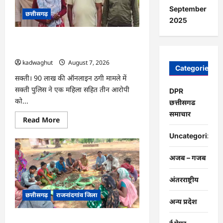
की
डिक्री
September
छत्तीसगढ़
रद्द,
2025
जज
ने
सामान्य
CG : 90 लाख की ठगी, महिला सहित तीन
नोकझोंक
को
आरोपी को गिरफ्तार …
मानसिक
kadwaghut
August 7, 2026
क्रूरता
Categories
नहीं
सक्ती। 90 लाख की ऑनलाइन ठगी मामले में
माना
…
सक्ती पुलिस ने एक महिला सहित तीन आरोपी
DPR
को...
छत्तीसगढ
समाचार
Read
Read More
more
about
Uncategorized
CG
:
90
अजब – गजब
लाख
की
ठगी,
अंतरराष्ट्रीय
महिला
सहित
छत्तीसगढ़
राजनांदगांव जिला
तीन
अन्य प्रदेश
आरोपी
को
गिरफ्तार
मोहला : चार एकड़ बंजर वन भूमि पर किया सीड