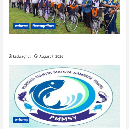
छत्तीसगढ़
बिलासपुर जिला
CG : सरस्वती साइकिल योजना के तहत 37 छात्राओं को
मिली निःशुल्क साइकिलें …
kadwaghut
August 7, 2026
छत्तीसगढ़