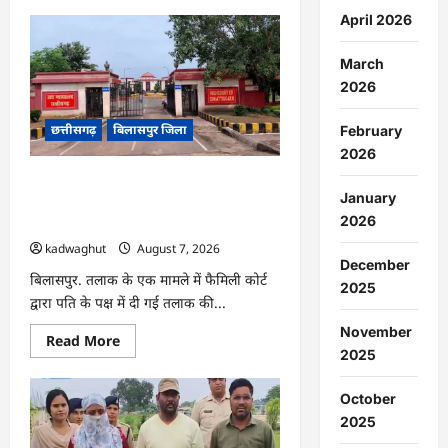
about
CG
April 2026
:
स्कूल
के
March
सामने
2026
ग्रामीणों
का
धरना
छत्तीसगढ़
बिलासपुर जिला
प्रदर्शन,
February
बाउंड्रीवाल
2026
बनाने
की
CG : हाईकोर्ट से तलाक की डिक्री रद्द, जज ने
मांग
January
…
सामान्य नोकझोंक को मानसिक क्रूरता नहीं
2026
माना …
kadwaghut
August 7, 2026
December
बिलासपुर. तलाक के एक मामले में फैमिली कोर्ट
2025
द्वारा पति के पक्ष में दी गई तलाक की...
November
Read
Read More
more
2025
about
CG
:
October
हाईकोर्ट
2025
से
तलाक