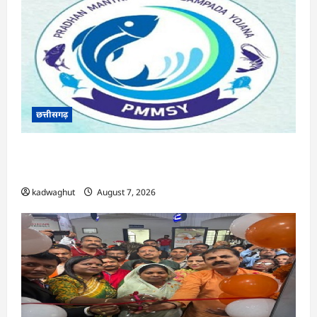
छत्तीसगढ़
CG : पीएम मत्स्य संपदा योजना से मछुआरों को मिलेगा
निशुल्क बीमा, आर्थिक सहायता और अनुदान …
kadwaghut
August 7, 2026