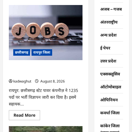
about
CG
अजब – गजब
:
आज
‘सेन
अंतरराष्ट्रीय
शक्ति
सम्मेलन
एवं
शिल्पी
अन्य प्रदेश
सम्मान
समारोह’
में
ई पेपर
मुख्यमंत्री
छत्तीसगढ़
रायपुर जिला
साय
शामिल
उत्तर प्रदेश
होंगे
…
CG : CG Job Alert 2026, बिजली कंपनी
में बंपर भर्ती …
एक्सक्लूसिव
kadwaghut
August 8, 2026
ऑटोमोबाइल
रायपुर: छत्तीसगढ़ स्टेट पावर कंपनीज़ ने 1235
पदों पर भर्ती विज्ञापन जारी कर दिया है। इसमें
ओपिनियन
सहायक...
कवर्धा जिला
Read
Read More
more
about
कांकेर जिला
CG
: