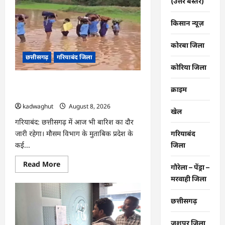
(उत्तर बस्तर)
CG
Job
Alert
किसान न्यूज़
2026,
बिजली
कंपनी
कोरबा जिला
में
बंपर
छत्तीसगढ़
गरियाबंद जिला
भर्ती
कोरिया जिला
…
CG : किताबों से भरा बस्ता और स्कूल पहुंचने
क्राइम
के लिए मुश्किल डगर …
kadwaghut
August 8, 2026
खेल
गरियाबंद: छत्तीसगढ़ में आज भी बारिश का दौर
जारी रहेगा। मौसम विभाग के मुताबिक प्रदेश के
गरियाबंद
कई...
जिला
Read
Read More
गौरेला – पेंड्रा –
more
about
मरवाही जिला
CG
:
किताबों
छत्तीसगढ़
से
भरा
बस्ता
जशपुर जिला