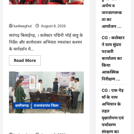
पे
मांग
अर्पण व
हुआ
CG : भोथीडीह में हुआ जल अर्पण व
जनजागरूक
पूरा
…
जनजागरूकता का आयोजन …
ता का
kadwaghut
August 8, 2026
आयोजन …
सारंगढ़ बिलाईगढ़, । कलेक्टर पद्मिनी भोई साहू के
CG : कलेक्टर
निर्देश और कार्यपालन अभियंता रमाशंकर कश्यप
ने ग्राम सुंदरा
के मार्गदर्शन में...
पटवारी
कार्यालय का
Read
Read More
more
किया
about
आकस्मिक
CG
:
निरीक्षण …
भोथीडीह
में
हुआ
CG : एक पेड़
जल
माँ के नाम
अर्पण
व
अभियान के
छत्तीसगढ़
राजनांदगांव जिला
जनजागरूकता
का
तहत
आयोजन
वृक्षारोपण एवं
…
CG : कलेक्टर ने ग्राम सुंदरा पटवारी कार्यालय
पर्यावरण
का किया आकस्मिक निरीक्षण …
संरक्षण का