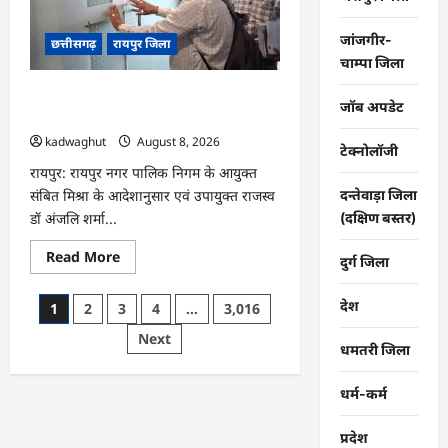
और
स्कूल
पहुंचने
जांजगीर-
छत्तीसगढ़
रायपुर जिला
के
लिए
चाम्पा जिला
मुश्किल
डगर
CG : मोती महल में संपत्तिकर वसूली अभियान,
…
जॉब अपडेट
सीलिंग की कार्रवाई …
kadwaghut
August 8, 2026
टेक्नोलॉजी
रायपुर: रायपुर नगर पालिक निगम के आयुक्त
संबित मिश्रा के आदेशानुसार एवं उपायुक्त राजस्व
दन्तेवाड़ा जिला
डॉ अंजलि शर्मा...
(दक्षिण बस्तर)
Read
Read More
दुर्ग जिला
more
about
CG
Posts
देश
1
2
3
4
…
3,016
:
मोती
pagination
Next
महल
धमतरी जिला
में
संपत्तिकर
वसूली
धर्म-कर्म
अभियान,
सीलिंग
की
कार्रवाई
प्रदेश