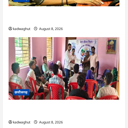
CG : दीपक चौधरी का सीएम हेल्पलाइन में डीजी पे मांग
हुआ पूरा …
kadwaghut
August 8, 2026
छत्तीसगढ़
CG : भोथीडीह में हुआ जल अर्पण व जनजागरूकता का
आयोजन …
kadwaghut
August 8, 2026