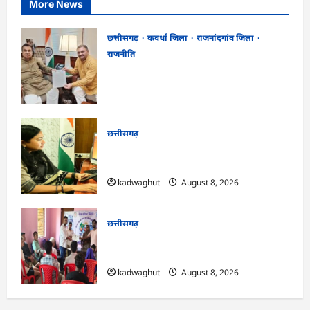
More News
छत्तीसगढ़
कवर्धा जिला
राजनांदगांव जिला
राजनीति
फोरलेन पर ‘श्रेय’ की सियासत?-“काम पहले से
पटरी पर, अब श्रेय की दौड़? DPR टेंडर के बाद
उसी सड़क की मांग लेकर पहुंचे सांसद संतोष पांडे”
kadwaghut
August 8, 2026
छत्तीसगढ़
CG : दीपक चौधरी का सीएम हेल्पलाइन में डीजी
पे मांग हुआ पूरा …
kadwaghut
August 8, 2026
छत्तीसगढ़
CG : भोथीडीह में हुआ जल अर्पण व
जनजागरूकता का आयोजन …
kadwaghut
August 8, 2026