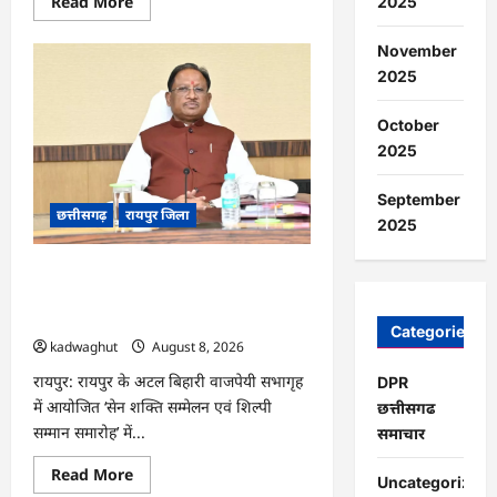
Read
Read More
2025
more
about
CG
November
:
2025
मुक्तिधाम
में
पालतू
कुत्ते
October
के
2025
अंतिम
संस्कार
पर
September
मचा
छत्तीसगढ़
रायपुर जिला
बवाल,
2025
भड़के
मोहल्लेवासी,
थाने
CG : आज ‘सेन शक्ति सम्मेलन एवं शिल्पी
पहुंचा
मामला
सम्मान समारोह’ में मुख्यमंत्री साय शामिल होंगे
…
…
Categories
kadwaghut
August 8, 2026
रायपुर: रायपुर के अटल बिहारी वाजपेयी सभागृह
DPR
में आयोजित ‘सेन शक्ति सम्मेलन एवं शिल्पी
छत्तीसगढ
सम्मान समारोह’ में...
समाचार
Read
Read More
Uncategorized
more