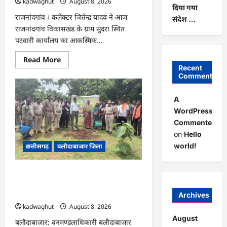
kadwaghut
August 8, 2026
दिया गया
राजनांदगांव । कलेक्टर जितेन्द्र यादव ने आज
संदेश …
राजनांदगांव विकासखंड के ग्राम सुंदरा स्थित
पटवारी कार्यालय का आकस्मिक...
Read
Read More
more
Recent
about
Comments
CG
:
कलेक्टर
A
ने
ग्राम
WordPress
सुंदरा
Commenter
पटवारी
कार्यालय
on
Hello
का
किया
world!
छत्तीसगढ़
बलौदाबाजार ज़िला
आकस्मिक
निरीक्षण
…
CG : एक पेड़ माँ के नाम अभियान के तहत
वृक्षारोपण एवं पर्यावरण संरक्षण का दिया गया
संदेश …
Archives
kadwaghut
August 8, 2026
August
बलौदाबाजार: वनमण्डलाधिकारी बलौदाबाजार