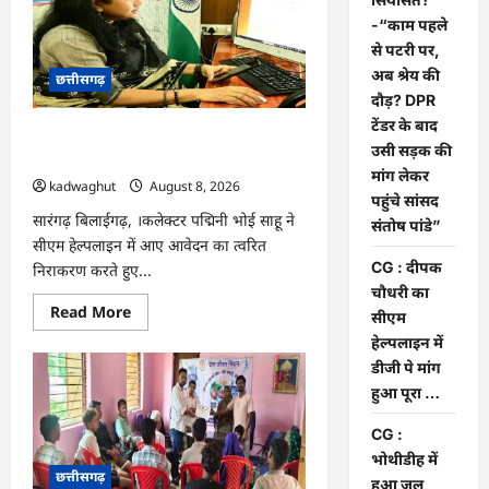
की
सियासत?
-“काम पहले
-“काम
पहले
से पटरी पर,
से
अब श्रेय की
छत्तीसगढ़
पटरी
पर,
दौड़? DPR
अब
टेंडर के बाद
श्रेय
CG : दीपक चौधरी का सीएम हेल्पलाइन में
की
उसी सड़क की
दौड़?
डीजी पे मांग हुआ पूरा …
DPR
मांग लेकर
kadwaghut
August 8, 2026
टेंडर
पहुंचे सांसद
के
बाद
सारंगढ़ बिलाईगढ़, ।कलेक्टर पद्मिनी भोई साहू ने
संतोष पांडे”
उसी
सीएम हेल्पलाइन में आए आवेदन का त्वरित
सड़क
की
CG : दीपक
निराकरण करते हुए...
मांग
चौधरी का
लेकर
पहुंचे
Read
Read More
सीएम
सांसद
more
संतोष
about
हेल्पलाइन में
पांडे”
CG
डीजी पे मांग
:
दीपक
हुआ पूरा …
चौधरी
का
सीएम
CG :
हेल्पलाइन
भोथीडीह में
में
छत्तीसगढ़
डीजी
हुआ जल