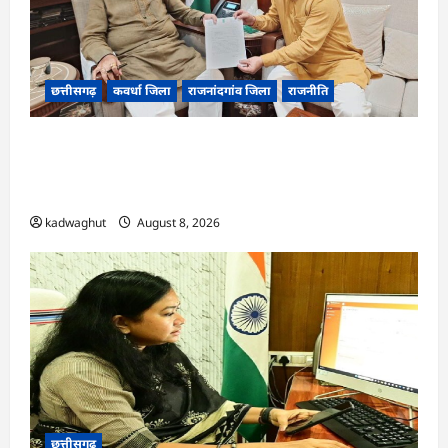
छत्तीसगढ़
कवर्धा जिला
राजनांदगांव जिला
राजनीति
फोरलेन पर ‘श्रेय’ की सियासत?-“काम पहले से पटरी पर,
अब श्रेय की दौड़? DPR टेंडर के बाद उसी सड़क की मांग
लेकर पहुंचे सांसद संतोष पांडे”
kadwaghut
August 8, 2026
छत्तीसगढ़