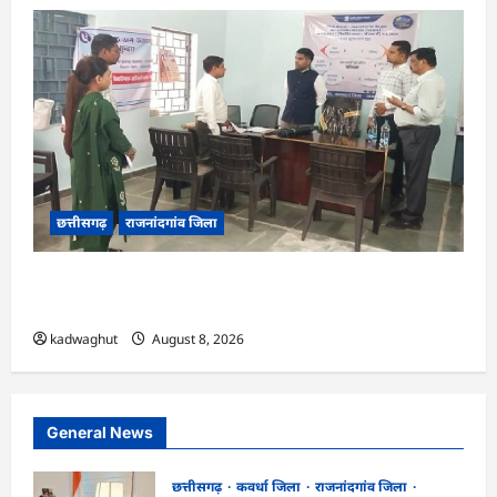
छत्तीसगढ़
राजनांदगांव जिला
CG : कलेक्टर ने ग्राम सुंदरा पटवारी कार्यालय का किया
आकस्मिक निरीक्षण …
kadwaghut
August 8, 2026
General News
छत्तीसगढ़
कवर्धा जिला
राजनांदगांव जिला