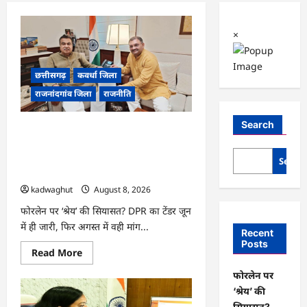
×
छत्तीसगढ़
कवर्धा जिला
राजनांदगांव जिला
राजनीति
Search
फोरलेन पर ‘श्रेय’ की सियासत?-“काम पहले से
पटरी पर, अब श्रेय की दौड़? DPR टेंडर के बाद
उसी सड़क की मांग लेकर पहुंचे सांसद संतोष
Searc
पांडे”
kadwaghut
August 8, 2026
फोरलेन पर ‘श्रेय’ की सियासत? DPR का टेंडर जून
में ही जारी, फिर अगस्त में वही मांग...
Recent
Posts
Read
Read More
more
about
फोरलेन पर
फोरलेन
पर
‘श्रेय’ की
‘श्रेय’
सियासत?