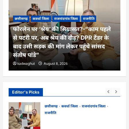
छत्तीसगढ़
कवर्धा जिला
राजनांदगांव जिला
राजनीति
फोरलेन पर ‘श्रेय’ की सियासत?-“काम पहले
से पटरी पर, अब श्रेय की दौड़? DPR टेंडर के
बाद उसी सड़क की मांग लेकर पहुंचे सांसद
संतोष पांडे”
kadwaghut
August 8, 2026
Editor's Picks
छत्तीसगढ़
कवर्धा जिला
राजनांदगांव जिला
राजनीति
ा
फोरलेन पर ‘श्रेय’ की सियासत?-“काम पहले से
पटरी पर, अब श्रेय की दौड़? DPR टेंडर के बाद