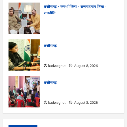
छत्तीसगढ़
कवर्धा जिला
राजनांदगांव जिला
राजनीति
फोरलेन पर ‘श्रेय’ की सियासत?-“काम पहले से
पटरी पर, अब श्रेय की दौड़? DPR टेंडर के बाद
उसी सड़क की मांग लेकर पहुंचे सांसद संतोष पांडे”
kadwaghut
August 8, 2026
छत्तीसगढ़
CG : दीपक चौधरी का सीएम हेल्पलाइन में डीजी
पे मांग हुआ पूरा …
kadwaghut
August 8, 2026
छत्तीसगढ़
CG : भोथीडीह में हुआ जल अर्पण व
जनजागरूकता का आयोजन …
kadwaghut
August 8, 2026