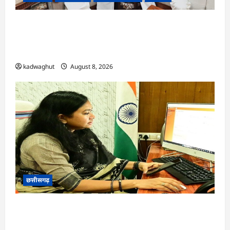
फोरलेन पर ‘श्रेय’ की सियासत?-“काम पहले से पटरी पर,
अब श्रेय की दौड़? DPR टेंडर के बाद उसी सड़क की मांग
लेकर पहुंचे सांसद संतोष पांडे”
kadwaghut
August 8, 2026
छत्तीसगढ़
CG : दीपक चौधरी का सीएम हेल्पलाइन में डीजी पे मांग
हुआ पूरा …