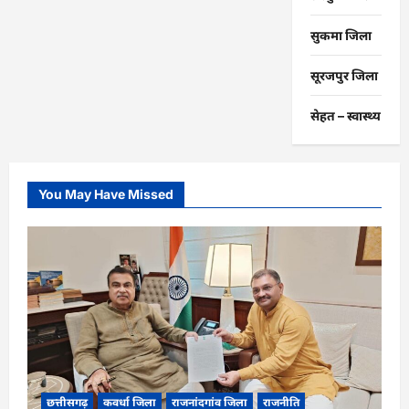
सुकमा जिला
सूरजपुर जिला
सेहत – स्‍वास्‍थ्‍य
You May Have Missed
छत्तीसगढ़
कवर्धा जिला
राजनांदगांव जिला
राजनीति