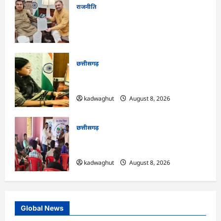
राजनीति
फोरलेन पर ‘श्रेय’ की सियासत?-“काम पहले से
पटरी पर, अब श्रेय की दौड़? DPR टेंडर के बाद
उसी सड़क की मांग लेकर पहुंचे सांसद संतोष पांडे”
kadwaghut
August 8, 2026
छत्तीसगढ़
CG : दीपक चौधरी का सीएम हेल्पलाइन में डीजी
पे मांग हुआ पूरा …
kadwaghut
August 8, 2026
छत्तीसगढ़
CG : भोथीडीह में हुआ जल अर्पण व
जनजागरूकता का आयोजन …
kadwaghut
August 8, 2026
Global News