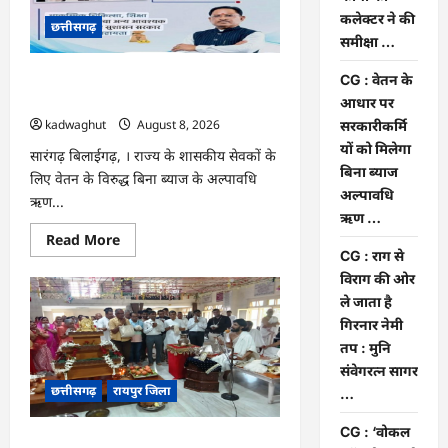
का
कलेक्टर ने की
छत्तीसगढ़
कलेक्टर
ने
समीक्षा …
की
समीक्षा
CG : वेतन के आधार पर सरकारीकर्मियों को
CG : वेतन के
…
मिलेगा बिना ब्याज अल्पावधि ऋण …
आधार पर
kadwaghut
August 8, 2026
सरकारीकर्मि
यों को मिलेगा
सारंगढ़ बिलाईगढ़, । राज्य के शासकीय सेवकों के
बिना ब्याज
लिए वेतन के विरुद्ध बिना ब्याज के अल्पावधि
अल्पावधि
ऋण...
ऋण …
Read
Read More
more
CG : राग से
about
विराग की ओर
CG
:
ले जाता है
वेतन
के
गिरनार नेमी
आधार
तप : मुनि
पर
सरकारीकर्मियों
संवेगरत्न सागर
को
छत्तीसगढ़
रायपुर जिला
मिलेगा
…
बिना
ब्याज
CG : ‘वोकल
अल्पावधि
CG : राग से विराग की ओर ले जाता है गिरनार