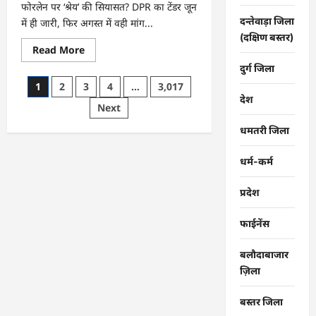
फोरलेन पर ‘श्रेय’ की सियासत? DPR का टेंडर जून
दन्तेवाड़ा जिला
में ही जारी, फिर अगस्त में वही मांग...
(दक्षिण बस्तर)
Read
Read More
more
about
दुर्ग जिला
फोरलेन
Posts
1
2
3
4
…
3,017
पर
‘श्रेय’
देश
pagination
Next
की
सियासत?
-“काम
धमतरी जिला
पहले
से
पटरी
धर्म-कर्म
पर,
अब
श्रेय
प्रदेश
की
दौड़?
DPR
फाईनेंस
टेंडर
के
बाद
बलौदाबाजार
उसी
सड़क
ज़िला
की
मांग
लेकर
बस्तर जिला
पहुंचे
सांसद