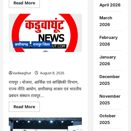
Read
Read More
April 2026
more
about
CG
March
:
नौकरी
2026
देने
वाले
बनें:
February
रिसाली
कॉलेज
2026
छत्तीसगढ़
रायपुर जिला
में
छात्रों
को
January
विधायक
CG : सुशासन, नीति निर्माण और साक्ष्य-
2026
चंद्राकर
आधारित निर्णय प्रणाली को मिलेगा बढ़ावा …
का
संदेश
kadwaghut
August 8, 2026
…
December
रायपुर । योजना, आर्थिक एवं सांख्यिकी विभाग,
2025
राज्य नीति आयोग, छत्तीसगढ़ शासन एवं भारतीय
प्रबंधन संस्थान रायपुर...
November
2025
Read
Read More
more
about
October
CG
2025
:
सुशासन,
नीति