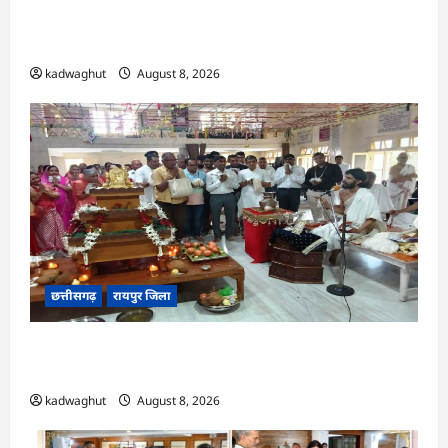
CG : वेतन के आधार पर सरकारीकर्मियों को मिलेगा बिना
ब्याज अल्पावधि ऋण …
kadwaghut
August 8, 2026
छत्तीसगढ़
रायपुर जिला
CG : राग से विराग की ओर ले जाता है गिरनार नेमी तप :
मुनि संवेगरत्न सागर …
kadwaghut
August 8, 2026