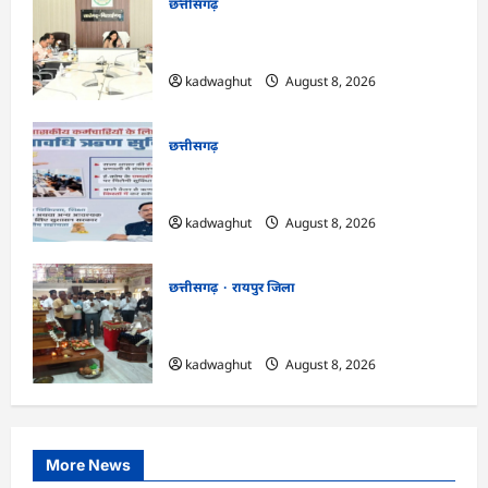
छत्तीसगढ़
CG : सारंगढ़ नगरपालिका के विकास कार्यों का
कलेक्टर ने की समीक्षा …
kadwaghut
August 8, 2026
छत्तीसगढ़
CG : वेतन के आधार पर सरकारीकर्मियों को
मिलेगा बिना ब्याज अल्पावधि ऋण …
kadwaghut
August 8, 2026
छत्तीसगढ़
रायपुर जिला
CG : राग से विराग की ओर ले जाता है गिरनार नेमी
तप : मुनि संवेगरत्न सागर …
kadwaghut
August 8, 2026
More News