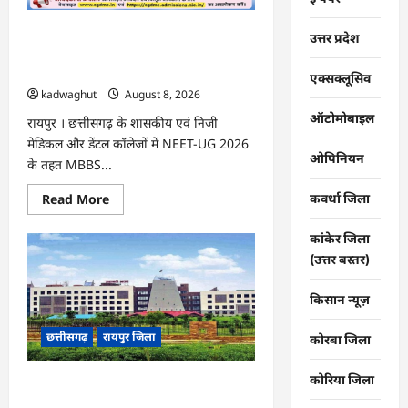
हैंडलूम
ब्रांड
‘कोशल
CG : NEET-UG 2026 काउंसिलिंग: प्रथम
फैब’
उत्तर प्रदेश
…
चरण के लिए आवेदन शुरू, जानें फीस और
जरूरी तारीखें …
एक्सक्लूसिव
kadwaghut
August 8, 2026
ऑटोमोबाइल
रायपुर । छत्तीसगढ़ के शासकीय एवं निजी
मेडिकल और डेंटल कॉलेजों में NEET-UG 2026
ओपिनियन
के तहत MBBS...
Read
Read More
कवर्धा जिला
more
about
CG
कांकेर जिला
:
(उत्तर बस्तर)
NEET-
UG
2026
काउंसिलिंग:
किसान न्यूज़
प्रथम
चरण
छत्तीसगढ़
रायपुर जिला
के
कोरबा जिला
लिए
आवेदन
शुरू,
कोरिया जिला
CG : 24 IFS अधिकारियों का तबादला, वन
जानें
फीस
विभाग में बड़े पैमाने पर नई पदस्थापना …