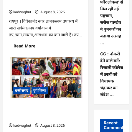
ऋण
फॉर लोकल’ से
…
नेमी तप : मुनि संवेगरत्न सागर …
मिल रही नई
kadwaghut
August 8, 2026
पहचान,
रायपुर । विवेकानंद नगर ज्ञानवल्लभ उपाश्रय में
सरोज पाण्डेय
जारी सर्वमंगलमय वर्षावास में
ने बुनकरों का
तप,त्याग,साधना,आराधना का क्रम जारी है। तप...
बढ़ाया उत्साह
…
Read
Read More
more
about
CG : नौकरी
CG
देने वाले बनें:
:
राग
रिसाली कॉलेज
से
में छात्रों को
विराग
की
विधायक
ओर
ले
चंद्राकर का
छत्तीसगढ़
दुर्ग जिला
जाता
संदेश …
है
गिरनार
नेमी
CG : ‘वोकल फॉर लोकल’ से मिल रही नई
तप
:
पहचान, सरोज पाण्डेय ने बुनकरों का बढ़ाया
मुनि
उत्साह …
संवेगरत्न
Recent
सागर
kadwaghut
August 8, 2026
Comments
…