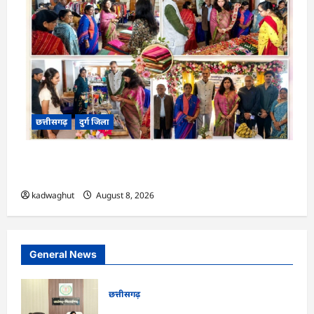
छत्तीसगढ़
दुर्ग जिला
CG : ‘वोकल फॉर लोकल’ से मिल रही नई पहचान, सरोज
पाण्डेय ने बुनकरों का बढ़ाया उत्साह …
kadwaghut
August 8, 2026
General News
छत्तीसगढ़
CG : सारंगढ़ नगरपालिका के विकास कार्यों का