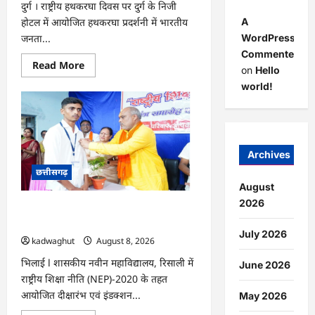
दुर्ग । राष्ट्रीय हथकरघा दिवस पर दुर्ग के निजी
A
होटल में आयोजित हथकरघा प्रदर्शनी में भारतीय
WordPress
जनता...
Commenter
Read
Read More
on
Hello
more
about
world!
CG
:
‘वोकल
फॉर
लोकल’
से
मिल
Archives
रही
छत्तीसगढ़
नई
पहचान,
August
सरोज
पाण्डेय
2026
CG : नौकरी देने वाले बनें: रिसाली कॉलेज में
ने
बुनकरों
छात्रों को विधायक चंद्राकर का संदेश …
का
July 2026
kadwaghut
August 8, 2026
बढ़ाया
उत्साह
…
भिलाई l शासकीय नवीन महाविद्यालय, रिसाली में
June 2026
राष्ट्रीय शिक्षा नीति (NEP)-2020 के तहत
आयोजित दीक्षारंभ एवं इंडक्शन...
May 2026