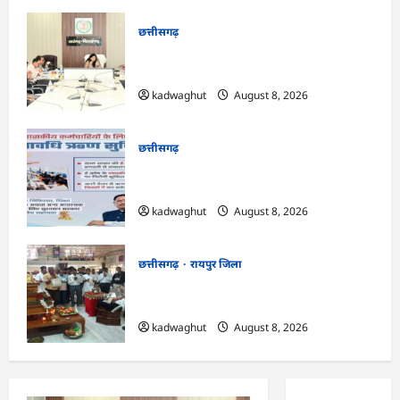
छत्तीसगढ़
CG : सारंगढ़ नगरपालिका के विकास कार्यों का
कलेक्टर ने की समीक्षा …
kadwaghut
August 8, 2026
छत्तीसगढ़
CG : वेतन के आधार पर सरकारीकर्मियों को
मिलेगा बिना ब्याज अल्पावधि ऋण …
kadwaghut
August 8, 2026
छत्तीसगढ़
रायपुर जिला
CG : राग से विराग की ओर ले जाता है गिरनार नेमी
तप : मुनि संवेगरत्न सागर …
kadwaghut
August 8, 2026