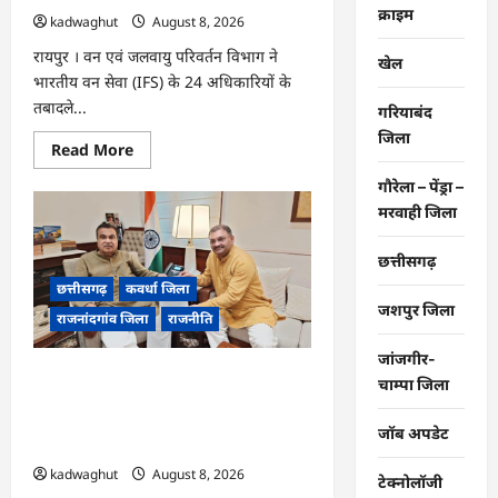
और
क्राइम
kadwaghut
August 8, 2026
जरूरी
तारीखें
…
रायपुर । वन एवं जलवायु परिवर्तन विभाग ने
खेल
भारतीय वन सेवा (IFS) के 24 अधिकारियों के
तबादले...
गरियाबंद
जिला
Read
Read More
more
about
गौरेला – पेंड्रा –
CG
:
मरवाही जिला
24
IFS
अधिकारियों
छत्तीसगढ़
का
तबादला,
छत्तीसगढ़
कवर्धा जिला
वन
जशपुर जिला
राजनांदगांव जिला
राजनीति
विभाग
में
बड़े
जांजगीर-
पैमाने
फोरलेन पर ‘श्रेय’ की सियासत?-“काम पहले से
पर
चाम्पा जिला
नई
पटरी पर, अब श्रेय की दौड़? DPR टेंडर के बाद
पदस्थापना
उसी सड़क की मांग लेकर पहुंचे सांसद संतोष
…
जॉब अपडेट
पांडे”
kadwaghut
August 8, 2026
टेक्नोलॉजी