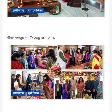
छत्तीसगढ़
रायपुर जिला
CG : राग से विराग की ओर ले जाता है गिरनार नेमी तप :
मुनि संवेगरत्न सागर …
kadwaghut
August 8, 2026
छत्तीसगढ़
दुर्ग जिला
CG : ‘वोकल फॉर लोकल’ से मिल रही नई पहचान, सरोज