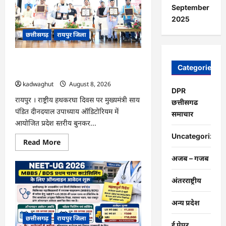
निर्माण
September
और
2025
साक्ष्य-
आधारित
छत्तीसगढ़
रायपुर जिला
निर्णय
प्रणाली
को
मिलेगा
CG : मुख्यमंत्री ने लॉन्च किया छत्तीसगढ़ का
बढ़ावा
Categories
…
प्रीमियम हैंडलूम ब्रांड ‘कोशल फैब’ …
kadwaghut
August 8, 2026
DPR
रायपुर । राष्ट्रीय हथकरघा दिवस पर मुख्यमंत्री साय
छत्तीसगढ
पंडित दीनदयाल उपाध्याय ऑडिटोरियम में
समाचार
आयोजित प्रदेश स्तरीय बुनकर...
Uncategorized
Read
Read More
more
about
अजब – गजब
CG
:
मुख्यमंत्री
अंतरराष्ट्रीय
ने
लॉन्च
किया
अन्य प्रदेश
छत्तीसगढ़
का
छत्तीसगढ़
रायपुर जिला
प्रीमियम
ई पेपर