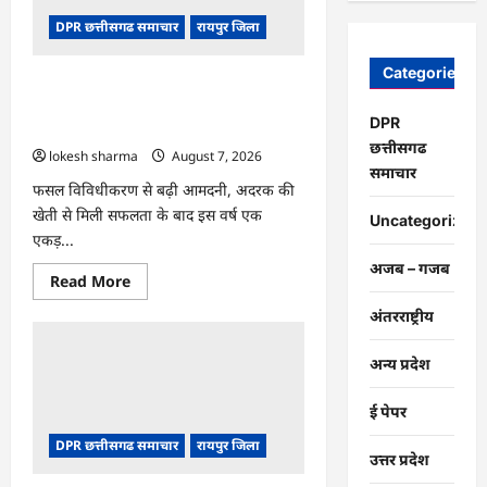
चंद्राकर
ने
DPR छत्तीसगढ समाचार
रायपुर जिला
बढ़ाई
अपनी
आमदनी
Categories
CG : धान के साथ अदरक की खेती ने बदली
किसान की तकदीर, पौन एकड़ से कमाया लाखों
DPR
का मुनाफा
छत्तीसगढ
lokesh sharma
August 7, 2026
समाचार
फसल विविधीकरण से बढ़ी आमदनी, अदरक की
खेती से मिली सफलता के बाद इस वर्ष एक
Uncategorized
एकड़...
अजब – गजब
Read
Read More
more
about
अंतरराष्ट्रीय
CG
:
धान
अन्य प्रदेश
के
साथ
अदरक
ई पेपर
की
खेती
DPR छत्तीसगढ समाचार
रायपुर जिला
ने
उत्तर प्रदेश
बदली
किसान