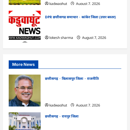
kadwaghut
August 7, 2026
DPR छत्तीसगढ समाचार
कांकेर जिला (उत्तर बस्तर)
CG : ग्राम पंचायत भैंसासुर में नवीन आधार केंद्र
का हुआ शुभारंभ
lokesh sharma
August 7, 2026
More News
छत्तीसगढ़
बिलासपुर जिला
राजनीति
CG News: पाटन सीट पर फंसे भूपेश बघेल!
सुप्रीम कोर्ट ने हाईकोर्ट के फैसले में दखल से किया
इनकार
kadwaghut
August 7, 2026
छत्तीसगढ़
रायपुर जिला
CGPSC SI भर्ती रिजल्ट में ‘न्यूज़’, ‘स्पेस रानी’
और ‘हे राम’ जैसे नामों पर बवाल, आयोग ने दी