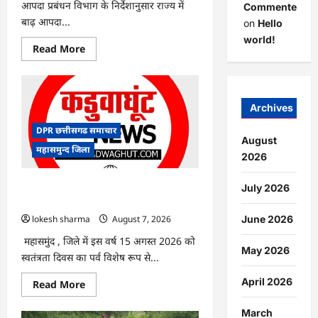
आपदा प्रबंधन विभाग के निर्देशानुसार राज्य में
Commenter
बाढ़ आपदा...
on
Hello
world!
Read
Read More
more
about
CG
:
आपदा
प्रबंधन
Archives
संबंधी
राज्य
DPR छत्तीसगढ समाचार
स्तरीय
August
मॉक
महासमुन्द जिला
एक्सरसाइज
2026
का
वीडियो
कान्फ्रेंसिंग
CG : 15 अगस्त को जिले में आजादी का जश्न
July 2026
के
साक्षरता के उल्लास के रूप में मनाया जाएगा
जरिए
कार्यशाला
lokesh sharma
August 7, 2026
June 2026
आयोजित
महासमुंद , जिले में इस वर्ष 15 अगस्त 2026 को
May 2026
स्वतंत्रता दिवस का पर्व विशेष रूप से...
April 2026
Read
Read More
more
about
CG
March