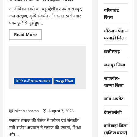
आजीविका डबरी का बहुउद्देशीय उपयोग रायपुर,
गरियाबंद
जल संरक्षण, कृषि संवर्धन और सतत स्वरोजगार
जिला
एक-दूसरे से जुड़े हुए...
गौरेला – पेंड्रा –
Read
Read More
मरवाही जिला
more
about
CG
:
छत्तीसगढ़
जल
संरक्षण
से
जशपुर जिला
बदला
जीवन
:
जांजगीर-
DPR छत्तीसगढ समाचार
रायपुर जिला
धमतरी
चाम्पा जिला
के
भोथापारा
में
CG : समाज की एकजुटता सामाजिक विकास
आजीविका
जॉब अपडेट
डबरी
की सबसे बड़ी शक्ति : राजेश अग्रवाल
बनी
lokesh sharma
August 7, 2026
आर्थिक
टेक्नोलॉजी
स्वावलंबन
का
रजवार समाज की बैठक में पर्यटन एवं संस्कृति
नया
दन्तेवाड़ा जिला
मंत्री राजेश अग्रवाल ने समाज की एकता, शिक्षा
आधार
(दक्षिण बस्तर)
और...