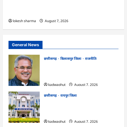
एक्सरसाइज का वीडियो कान्फ्रेंसिंग के जरिए कार्यशाला
आयोजित
lokesh sharma
August 7, 2026
General News
छत्तीसगढ़
बिलासपुर जिला
राजनीति
CG News: पाटन सीट पर फंसे भूपेश बघेल!
सुप्रीम कोर्ट ने हाईकोर्ट के फैसले में दखल से किया
इनकार
kadwaghut
August 7, 2026
छत्तीसगढ़
रायपुर जिला
CGPSC SI भर्ती रिजल्ट में ‘न्यूज़’, ‘स्पेस रानी’
और ‘हे राम’ जैसे नामों पर बवाल, आयोग ने दी
सफाई
kadwaghut
August 7, 2026