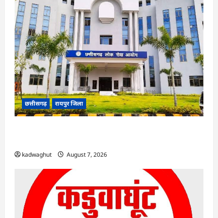
छत्तीसगढ़
रायपुर जिला
CGPSC SI भर्ती रिजल्ट में ‘न्यूज़’, ‘स्पेस रानी’ और ‘हे
राम’ जैसे नामों पर बवाल, आयोग ने दी सफाई
kadwaghut
August 7, 2026