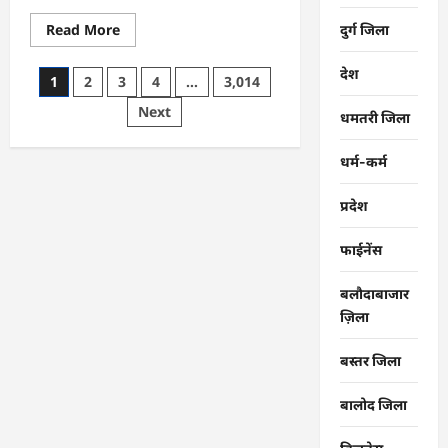
Read
Read More
दुर्ग जिला
more
about
CG
देश
Posts
1
2
3
4
…
3,014
:
समाज
pagination
Next
की
धमतरी जिला
एकजुटता
सामाजिक
विकास
धर्म-कर्म
की
सबसे
बड़ी
प्रदेश
शक्ति
:
राजेश
फाईनेंस
अग्रवाल
बलौदाबाजार
ज़िला
बस्तर जिला
बालोद जिला