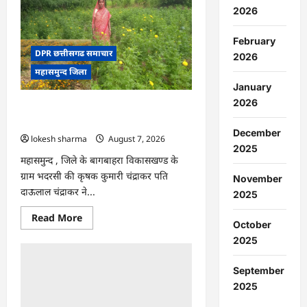
:
2026
15
अगस्त
को
February
जिले
में
DPR छत्तीसगढ समाचार
2026
आजादी
महासमुन्द जिला
का
जश्न
January
साक्षरता
के
2026
CG : गेंदे की खेती से कुमारी चंद्राकर ने बढ़ाई
उल्लास
के
अपनी आमदनी
रूप
December
lokesh sharma
August 7, 2026
में
मनाया
2025
जाएगा
महासमुन्द , जिले के बागबाहरा विकासखण्ड के
ग्राम भदरसी की कृषक कुमारी चंद्राकर पति
November
दाऊलाल चंद्राकर ने...
2025
Read
Read More
October
more
about
2025
CG
:
गेंदे
September
की
खेती
2025
से
कुमारी