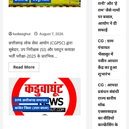
के
रानी’ और ‘हे
फैसले
राम’ जैसे नामों
में
दखल
CGPSC SI भर्ती रिजल्ट में ‘न्यूज़’, ‘स्पेस रानी’
पर बवाल,
से
और ‘हे राम’ जैसे नामों पर बवाल, आयोग ने दी
किया
आयोग ने दी
इनकार
सफाई
सफाई
kadwaghut
August 7, 2026
CG : ग्राम
छत्तीसगढ़ लोक सेवा आयोग (CGPSC) द्वारा
पंचायत
सूबेदार, उप निरीक्षक (SI) और प्लाटून कमांडर
भैंसासुर में
भर्ती परीक्षा-2025 के प्रारंभिक...
नवीन आधार
Read
Read More
केंद्र का हुआ
more
शुभारंभ
about
CGPSC
SI
CG : आपदा
भर्ती
रिजल्ट
प्रबंधन संबंधी
में
राज्य स्तरीय
‘न्यूज़’,
DPR छत्तीसगढ समाचार
‘स्पेस
मॉक
रानी’
कांकेर जिला (उत्तर बस्तर)
और
एक्सरसाइज
‘हे
का वीडियो
राम’
जैसे
CG : ग्राम पंचायत भैंसासुर में नवीन आधार केंद्र
कान्फ्रेंसिंग के
नामों
का हुआ शुभारंभ