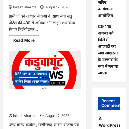
पर
जरिए
बवाल,
lokesh sharma
August 7, 2026
कार्यशाला
आयोग
ने
आयोजित
ग्रामीणों को आधार सेवाओं के साथ सेवा सेतु
दी
सफाई
पोर्टल की 400 से अधिक ऑनलाइन शासकीय
CG : 15
सेवाएं मिलेंगीउत्तर...
अगस्त को
जिले में
Read
Read More
more
आजादी का
about
CG
जश्न साक्षरता
:
के उल्लास के
ग्राम
पंचायत
रूप में मनाया
भैंसासुर
में
जाएगा
DPR छत्तीसगढ समाचार
नवीन
आधार
कांकेर जिला (उत्तर बस्तर)
केंद्र
का
हुआ
शुभारंभ
CG : आपदा प्रबंधन संबंधी राज्य स्तरीय मॉक
Recent
एक्सरसाइज का वीडियो कान्फ्रेंसिंग के जरिए
Comments
कार्यशाला आयोजित
lokesh sharma
August 7, 2026
A
उत्तर बस्तर कांकेर , छत्तीसगढ़ शासन राजस्व एवं
WordPress