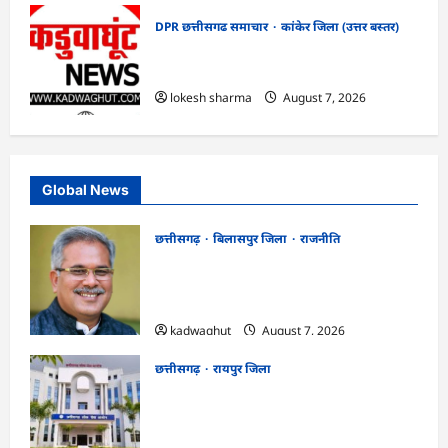
DPR छत्तीसगढ समाचार
कांकेर जिला (उत्तर बस्तर)
CG : ग्राम पंचायत भैंसासुर में नवीन आधार केंद्र
का हुआ शुभारंभ
lokesh sharma
August 7, 2026
Global News
छत्तीसगढ़
बिलासपुर जिला
राजनीति
CG News: पाटन सीट पर फंसे भूपेश बघेल!
सुप्रीम कोर्ट ने हाईकोर्ट के फैसले में दखल से किया
इनकार
kadwaghut
August 7, 2026
छत्तीसगढ़
रायपुर जिला
CGPSC SI भर्ती रिजल्ट में ‘न्यूज़’, ‘स्पेस रानी’
और ‘हे राम’ जैसे नामों पर बवाल, आयोग ने दी
सफाई