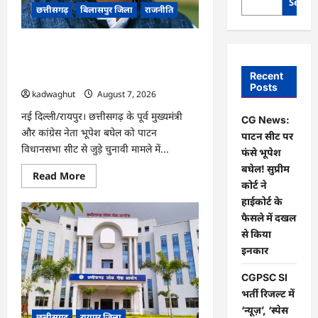
Searc
छत्तीसगढ़
बिलासपुर जिला
राजनीति
CG News: पाटन सीट पर फंसे भूपेश बघेल!
सुप्रीम कोर्ट ने हाईकोर्ट के फैसले में दखल से
Recent
किया इनकार
Posts
kadwaghut
August 7, 2026
नई दिल्ली/रायपुर। छत्तीसगढ़ के पूर्व मुख्यमंत्री
CG News:
और कांग्रेस नेता भूपेश बघेल को पाटन
पाटन सीट पर
विधानसभा सीट से जुड़े चुनावी मामले में...
फंसे भूपेश
बघेल! सुप्रीम
Read
Read More
more
कोर्ट ने
about
हाईकोर्ट के
CG
News:
फैसले में दखल
पाटन
सीट
से किया
पर
इनकार
फंसे
भूपेश
बघेल!
CGPSC SI
सुप्रीम
कोर्ट
भर्ती रिजल्ट में
ने
‘न्यूज़’, ‘स्पेस
हाईकोर्ट
छत्तीसगढ़
रायपुर जिला