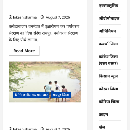
की
CG : वन महोत्सव में ‘एक पेड़ माँ के नाम’
तकदीर,
एक्सक्लूसिव
पौन
अभियान को मिला जनसमर्थन
एकड़
lokesh sharma
August 7, 2026
से
ऑटोमोबाइल
कमाया
लाखों
बलौदाबाजार वनमंडल में वृक्षारोपण कर पर्यावरण
का
ओपिनियन
संरक्षण का दिया संदेश रायपुर, पर्यावरण संरक्षण
मुनाफा
के लिए पौधे लगाना...
कवर्धा जिला
Read
Read More
more
कांकेर जिला
about
CG
(उत्तर बस्तर)
:
वन
महोत्सव
किसान न्यूज़
में
‘एक
पेड़
कोरबा जिला
माँ
DPR छत्तीसगढ समाचार
रायपुर जिला
के
नाम’
कोरिया जिला
अभियान
को
CG : जल संरक्षण से बदला जीवन : धमतरी के
मिला
क्राइम
जनसमर्थन
भोथापारा में आजीविका डबरी बनी आर्थिक
स्वावलंबन का नया आधार
खेल
lokesh sharma
August 7, 2026