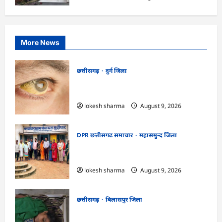
More News
छत्तीसगढ़
दुर्ग जिला
CG : 8 परिवारों के 2 दर्जन से अधिक लोग
पीलिया-टाइफाइड से बीमार…
lokesh sharma
August 9, 2026
DPR छत्तीसगढ समाचार
महासमुन्द जिला
CG : ग्राम पंचायत मुढ़ीपार अंतर्गत विशेष ग्राम
सभा में योजनाओं का सामाजिक अंकेक्षण…
lokesh sharma
August 9, 2026
छत्तीसगढ़
बिलासपुर जिला
CG : आकाशीय बिजली का कहर, खेत से लौट