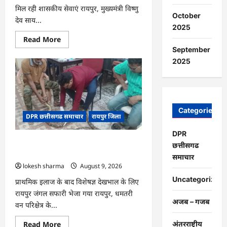
मिल रही शासकीय सेवाएं रायपुर, मुख्यमंत्री विष्णु
October
देव साय...
2025
Read
Read More
more
September
about
CG
2025
:
सेवा
सेतु
बना
विद्यार्थियों
के
भविष्य
Categories
DPR छत्तीसगढ समाचार
रायपुर जिला
का
संबल,
छात्रा
DPR
संजना
CG : गंगरेल के जंगलों से गहरे जख्मों के साथ
को
छत्तीसगढ
समय
रेस्क्यू हुआ अजगर…
समाचार
पर
lokesh sharma
August 9, 2026
मिला
जाति
Uncategorized
प्रमाण
प्राथमिक इलाज के बाद विशेषज्ञ देखभाल के लिए
पत्र
रायपुर जंगल सफारी भेजा गया रायपुर, धमतरी
अजब – गजब
वन परिक्षेत्र के...
Read
Read More
अंतरराष्ट्रीय