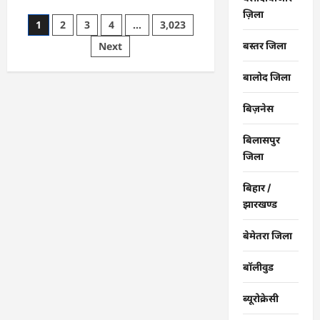
about
ज़िला
CG
Posts
1
2
3
4
…
3,023
:
गंगरेल
pagination
बस्तर जिला
Next
वन
क्षेत्र
में
घायल
बालोद जिला
भारतीय
अजगर
का
बिज़नेस
रेस्क्यू,
उपचार
के
बिलासपुर
बाद
जिला
जंगल
सफारी
रायपुर
भेजा
बिहार /
गया
झारखण्ड
बेमेतरा जिला
बॉलीवुड
ब्यूरोक्रेसी