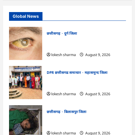
Global News
छत्तीसगढ़
दुर्ग जिला
CG : 8 परिवारों के 2 दर्जन से अधिक लोग
पीलिया-टाइफाइड से बीमार…
lokesh sharma
August 9, 2026
DPR छत्तीसगढ समाचार
महासमुन्द जिला
CG : ग्राम पंचायत मुढ़ीपार अंतर्गत विशेष ग्राम
सभा में योजनाओं का सामाजिक अंकेक्षण…
lokesh sharma
August 9, 2026
छत्तीसगढ़
बिलासपुर जिला
CG : आकाशीय बिजली का कहर, खेत से लौट
रही महिला की मौत…
lokesh sharma
August 9, 2026