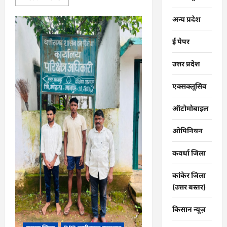
more
about
CG
अन्य प्रदेश
:
गंगरेल
के
ई पेपर
जंगलों
से
गहरे
उत्तर प्रदेश
जख्मों
के
साथ
एक्सक्लूसिव
रेस्क्यू
हुआ
अजगर…
ऑटोमोबाइल
ओपिनियन
कवर्धा जिला
कांकेर जिला
(उत्तर बस्तर)
किसान न्यूज़