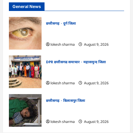
General News
छत्तीसगढ़
दुर्ग जिला
CG : 8 परिवारों के 2 दर्जन से अधिक लोग
पीलिया-टाइफाइड से बीमार…
lokesh sharma
August 9, 2026
DPR छत्तीसगढ समाचार
महासमुन्द जिला
CG : ग्राम पंचायत मुढ़ीपार अंतर्गत विशेष ग्राम
सभा में योजनाओं का सामाजिक अंकेक्षण…
lokesh sharma
August 9, 2026
छत्तीसगढ़
बिलासपुर जिला
CG : आकाशीय बिजली का कहर, खेत से लौट
रही महिला की मौत…
lokesh sharma
August 9, 2026