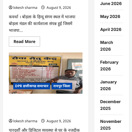
जसविंदर बग्गा
June 2026
अप
lokesh sharma
August 9, 2026
राउंड…
कवर्धा । बोड़ला के हिन्दू संगम स्थल में भाजपा
May 2026
बोड़ला मंडल की कार्यशाला संपन्न हुई जिसमें
April 2026
भाजपा...
Read
Read More
March
more
about
2026
CG
:
हमारी
February
आन,
2026
बान
और
शान
January
है
DPR छत्तीसगढ समाचार
रायपुर जिला
तिरंगा
2026
:
जसविंदर
बग्गा
CG : सेवा सेतु बना विद्यार्थियों के भविष्य का
December
संबल, छात्रा संजना को समय पर मिला जाति
2025
प्रमाण पत्र
lokesh sharma
August 9, 2026
November
2025
पारदर्शी और डिजिटल व्यवस्था से घर के नजदीक