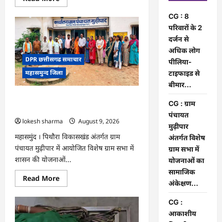
more
about
CG : 8
CG
:
परिवारों के 2
8
दर्जन से
परिवारों
के
अधिक लोग
2
DPR छत्तीसगढ समाचार
दर्जन
पीलिया-
से
महासमुन्द जिला
टाइफाइड से
अधिक
लोग
बीमार…
पीलिया-
टाइफाइड
CG : ग्राम पंचायत मुढ़ीपार अंतर्गत विशेष ग्राम
से
CG : ग्राम
बीमार…
सभा में योजनाओं का सामाजिक अंकेक्षण…
पंचायत
lokesh sharma
August 9, 2026
मुढ़ीपार
महासमुंद । पिथौरा विकासखंड अंतर्गत ग्राम
अंतर्गत विशेष
पंचायत मुढ़ीपार में आयोजित विशेष ग्राम सभा में
ग्राम सभा में
शासन की योजनाओं...
योजनाओं का
सामाजिक
Read
Read More
अंकेक्षण…
more
about
CG
CG :
:
ग्राम
आकाशीय
पंचायत