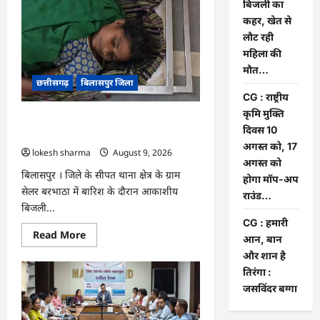
बिजली का
मुढ़ीपार
अंतर्गत
कहर, खेत से
विशेष
ग्राम
लौट रही
सभा
महिला की
में
योजनाओं
मौत…
का
छत्तीसगढ़
बिलासपुर जिला
सामाजिक
अंकेक्षण…
CG : राष्ट्रीय
कृमि मुक्ति
CG : आकाशीय बिजली का कहर, खेत से लौट
दिवस 10
रही महिला की मौत…
अगस्त को, 17
lokesh sharma
August 9, 2026
अगस्त को
बिलासपुर । जिले के सीपत थाना क्षेत्र के ग्राम
होगा मॉप-अप
सेलर बरभाठा में बारिश के दौरान आकाशीय
राउंड…
बिजली...
CG : हमारी
Read
Read More
आन, बान
more
about
और शान है
CG
तिरंगा :
:
आकाशीय
जसविंदर बग्गा
बिजली
का
कहर,