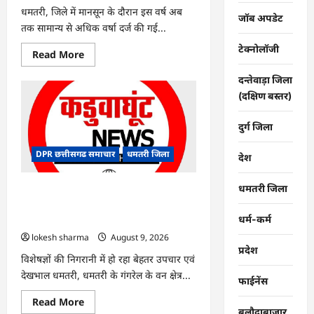
धमतरी, जिले में मानसून के दौरान इस वर्ष अब
जॉब अपडेट
तक सामान्य से अधिक वर्षा दर्ज की गई...
टेक्नोलॉजी
Read
Read More
more
about
दन्तेवाड़ा जिला
CG
:
(दक्षिण बस्तर)
जिले
में
1
दुर्ग जिला
जून
से
अब
DPR छत्तीसगढ समाचार
धमतरी जिला
देश
तक
678.9
मिलीमीटर
धमतरी जिला
वर्षा
CG : गंगरेल वन क्षेत्र में घायल भारतीय अजगर
दर्ज
का रेस्क्यू, उपचार के बाद जंगल सफारी रायपुर
धर्म-कर्म
भेजा गया
lokesh sharma
August 9, 2026
प्रदेश
विशेषज्ञों की निगरानी में हो रहा बेहतर उपचार एवं
देखभाल धमतरी, धमतरी के गंगरेल के वन क्षेत्र...
फाईनेंस
Read
Read More
more
बलौदाबाजार