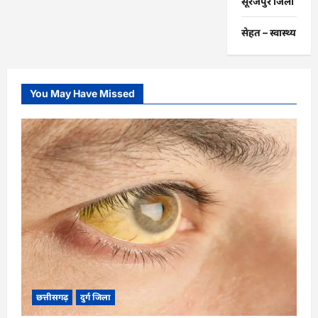
सूरजपुर जिला
सेहत – स्‍वास्‍थ्‍य
You May Have Missed
छत्तीसगढ़
दुर्ग जिला