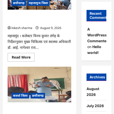
खेत
छत्तीसगढ़
महासमुन्द जिला
से
लौट
रही
Recent
महिला
CG : राष्ट्रीय कृमि मुक्ति दिवस 10 अगस्त को,
Comments
की
17 अगस्त को होगा मॉप-अप राउंड…
मौत…
lokesh sharma
August 9, 2026
A
WordPress
महासमुंद । कलेक्टर विनय कुमार लंगेह के
Commenter
निर्देशानुसार मुख्य चिकित्सा एवं स्वास्थ्य अधिकारी
on
Hello
डॉ. आई. नागेश्वर राव...
world!
Read
Read More
more
about
CG
:
राष्ट्रीय
Archives
कृमि
मुक्ति
दिवस
10
August
अगस्त
2026
कवर्धा जिला
छत्तीसगढ़
को,
17
अगस्त
July 2026
को
CG : हमारी आन, बान और शान है तिरंगा :
होगा
मॉप-