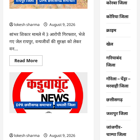
रायपुर जिला
DPR छत्तीसगढ समाचार
कोरबा जिला
कोरिया जिला
CG : वन्यजीव तस्करों पर कड़ी कार्रवाई
lokesh sharma
August 9, 2026
क्राइम
सांभर शिकार मामले में 3 आरोपी गिरफ्तार, भेजे
गए जेल रायपुर, वन्यजीवों की सुरक्षा को लेकर
खेल
वन...
गरियाबंद
Read
Read More
more
जिला
about
CG
:
गौरेला – पेंड्रा –
वन्यजीव
मरवाही जिला
तस्करों
पर
कड़ी
कार्रवाई
छत्तीसगढ़
DPR छत्तीसगढ समाचार
धमतरी जिला
जशपुर जिला
CG : जिले में 1 जून से अब तक 678.9
जांजगीर-
मिलीमीटर वर्षा दर्ज
चाम्पा जिला
lokesh sharma
August 9, 2026