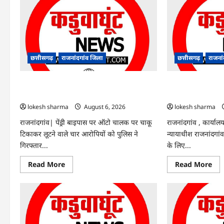
Rajnandgaon
:
समाजसेवी,
भाजपा
नेता
एवं
कवि
भीखम
गांधी
छत्तीसगढ़
राजनांदगांव जिला
छत्तीसगढ़
राजना
का
निधन,
क्षेत्र
राजनांदगांव : ऑटो चालक को लूटने वाले 4
राजनांदगांव : सीधी भर
में
शोक
गिरफ्तार…
संशोधन…
की
लहर
lokesh sharma
August 6, 2026
lokesh sharma
राजनांदगांव| पेंड्री बाइपास पर ऑटो चालक पर चाकू
राजनांदगांव , कार्यालय
टिकाकर लूटने वाले चार आरोपियों को पुलिस ने
न्यायाधीश राजनांदगांव 
गिरफ्तार...
के लिए...
Read
Re
Read More
Read More
more
mo
about
abo
राजनांदगांव
राजन
:
:
ऑटो
सीध
चालक
भर्ती
को
के
लूटने
लिए