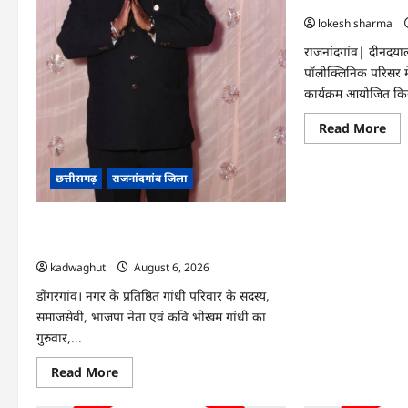
हरियाली लाने मेयर ने
lokesh sharma
राजनांदगांव| दीनदय
पॉलीक्लिनिक परिसर म
कार्यक्रम आयोजित कि
Re
Read More
mo
abo
राजन
:
छत्तीसगढ़
राजनांदगांव जिला
आय
पॉल
परि
Rajnandgaon : समाजसेवी, भाजपा नेता एवं
में
हरि
कवि भीखम गांधी का निधन, क्षेत्र में शोक की लहर
लाने
मेयर
kadwaghut
August 6, 2026
ने
रोपे
डोंगरगांव। नगर के प्रतिष्ठित गांधी परिवार के सदस्य,
पौध
समाजसेवी, भाजपा नेता एवं कवि भीखम गांधी का
गुरुवार,...
Read
Read More
more
about