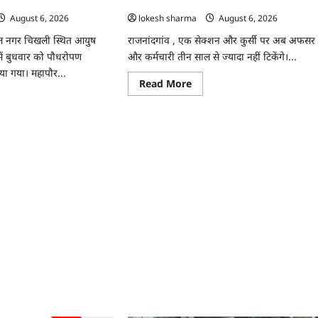
 रोपे पौधे…
अफसर-कर्मचारी…
August 6, 2026
lokesh sharma
August 6, 2026
ाल नगर चिखली स्थित आयुष
राजनांदगांव , एक सेक्शन और कुर्सी पर अब अफसर
ें बुधवार को पौधरोपण
और कर्मचारी तीन साल से ज्यादा नहीं टिकेंगे।...
या गया। महापौर...
Read
Read More
more
ad
about
re
राजनांदगांव
ut
:
ांदगांव
कुर्सी
पर
ुष
3
ीक्लिनिक
साल
सर
से
ज्यादा
याली
नहीं
टिकेंगे
अफसर-
कर्मचारी…
े…