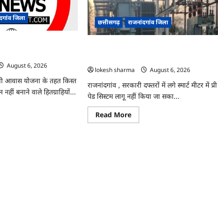
ी
हमला,
ञापन
चार
आरोपी
ंदगांव जिला
छत्तीसगढ़
राजनांदगांव जिला
ोधन…
गिरफ्तार…
त लेकर नहीं बनाया आवास 145
राजनांदगांव : 107 करोड़ बकाया, प्री-पेड व्यवस्था मे
 वसूली…
3 माह का एडवांस लेगी बिजली कंपनी…
August 6, 2026
lokesh sharma
August 6, 2026
ंंत्री आवास योजना के तहत किस्त
राजनांदगांव , सरकारी दफ्तरों में लगे स्मार्ट मीटर में प्री
नहीं बनाने वाले हितग्राहियों...
पेड सिस्टम लागू नहीं किया जा सका...
ad
Read
Read More
re
more
ut
about
ांदगांव
राजनांदगांव
:
त
107
र
करोड़
बकाया,
या
प्री-
ास
पेड
व्यवस्था
राहियों
में
3
ी
माह
ली…
का
एडवांस