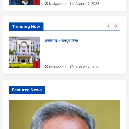
1
kadwaghut
August 7, 2026
Trending Now
छत्तीसगढ़
रायपुर जिला
!
CGPSC SI भर्ती रिजल्ट में ‘न्यूज़’, ‘स्पेस रानी’
 किया
और ‘हे राम’ जैसे नामों पर बवाल, आयोग ने दी
सफाई
2
kadwaghut
August 7, 2026
Featured News