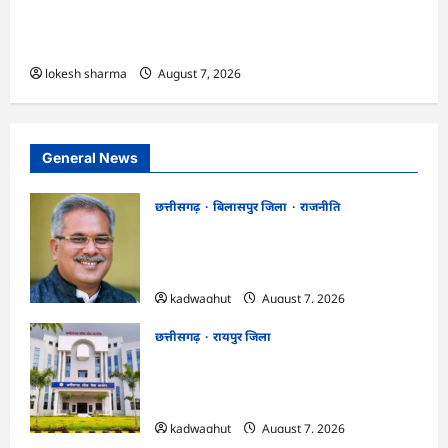
एक्सरसाइज का वीडियो कान्फ्रेंसिंग के जरिए कार्यशाला
आयोजित
lokesh sharma
August 7, 2026
General News
छत्तीसगढ़
बिलासपुर जिला
राजनीति
CG News: पाटन सीट पर फंसे भूपेश बघेल!
सुप्रीम कोर्ट ने हाईकोर्ट के फैसले में दखल से किया
इनकार
kadwaghut
August 7, 2026
छत्तीसगढ़
रायपुर जिला
CGPSC SI भर्ती रिजल्ट में ‘न्यूज़’, ‘स्पेस रानी’
और ‘हे राम’ जैसे नामों पर बवाल, आयोग ने दी
सफाई
kadwaghut
August 7, 2026