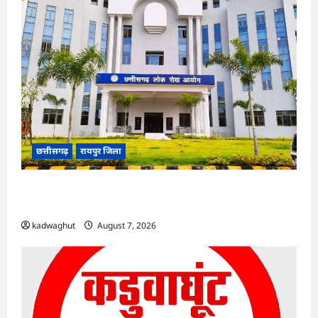
छत्तीसगढ़
रायपुर जिला
CGPSC SI भर्ती रिजल्ट में ‘न्यूज़’, ‘स्पेस रानी’ और ‘हे
राम’ जैसे नामों पर बवाल, आयोग ने दी सफाई
kadwaghut
August 7, 2026