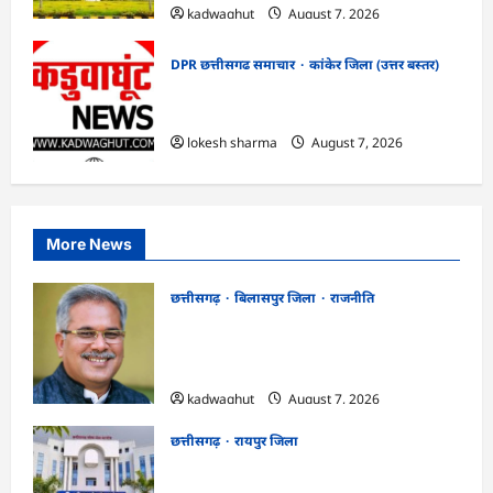
kadwaghut
August 7, 2026
DPR छत्तीसगढ समाचार
कांकेर जिला (उत्तर बस्तर)
CG : ग्राम पंचायत भैंसासुर में नवीन आधार केंद्र
का हुआ शुभारंभ
lokesh sharma
August 7, 2026
More News
छत्तीसगढ़
बिलासपुर जिला
राजनीति
CG News: पाटन सीट पर फंसे भूपेश बघेल!
सुप्रीम कोर्ट ने हाईकोर्ट के फैसले में दखल से किया
इनकार
kadwaghut
August 7, 2026
छत्तीसगढ़
रायपुर जिला
CGPSC SI भर्ती रिजल्ट में ‘न्यूज़’, ‘स्पेस रानी’
और ‘हे राम’ जैसे नामों पर बवाल, आयोग ने दी