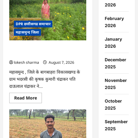
:
2026
15
अगस्त
को
February
जिले
में
DPR छत्तीसगढ समाचार
2026
आजादी
महासमुन्द जिला
का
जश्न
January
साक्षरता
के
2026
CG : गेंदे की खेती से कुमारी चंद्राकर ने बढ़ाई
उल्लास
के
अपनी आमदनी
रूप
December
lokesh sharma
August 7, 2026
में
मनाया
2025
जाएगा
महासमुन्द , जिले के बागबाहरा विकासखण्ड के
ग्राम भदरसी की कृषक कुमारी चंद्राकर पति
November
दाऊलाल चंद्राकर ने...
2025
Read
Read More
October
more
about
2025
CG
:
गेंदे
September
की
खेती
2025
से
कुमारी