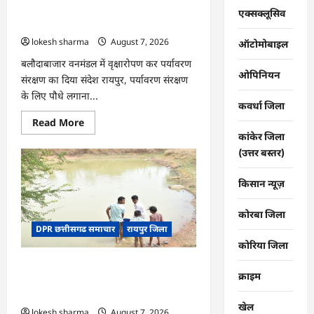
की
CG : वन महोत्सव में ‘एक पेड़ माँ के नाम’
तकदीर,
एक्सक्लूसिव
पौन
अभियान को मिला जनसमर्थन
एकड़
lokesh sharma
August 7, 2026
से
ऑटोमोबाइल
कमाया
लाखों
बलौदाबाजार वनमंडल में वृक्षारोपण कर पर्यावरण
का
ओपिनियन
संरक्षण का दिया संदेश रायपुर, पर्यावरण संरक्षण
मुनाफा
के लिए पौधे लगाना...
कवर्धा जिला
Read
Read More
more
कांकेर जिला
about
CG
(उत्तर बस्तर)
:
वन
महोत्सव
किसान न्यूज़
में
‘एक
पेड़
कोरबा जिला
माँ
DPR छत्तीसगढ समाचार
रायपुर जिला
के
नाम’
कोरिया जिला
अभियान
को
CG : जल संरक्षण से बदला जीवन : धमतरी के
मिला
क्राइम
जनसमर्थन
भोथापारा में आजीविका डबरी बनी आर्थिक
स्वावलंबन का नया आधार
खेल
lokesh sharma
August 7, 2026