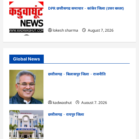
DPR छत्तीसगढ समाचार
कांकेर जिला (उत्तर बस्तर)
CG : ग्राम पंचायत भैंसासुर में नवीन आधार केंद्र
का हुआ शुभारंभ
lokesh sharma
August 7, 2026
Global News
छत्तीसगढ़
बिलासपुर जिला
राजनीति
CG News: पाटन सीट पर फंसे भूपेश बघेल!
सुप्रीम कोर्ट ने हाईकोर्ट के फैसले में दखल से किया
इनकार
kadwaghut
August 7, 2026
छत्तीसगढ़
रायपुर जिला
CGPSC SI भर्ती रिजल्ट में ‘न्यूज़’, ‘स्पेस रानी’
और ‘हे राम’ जैसे नामों पर बवाल, आयोग ने दी
सफाई