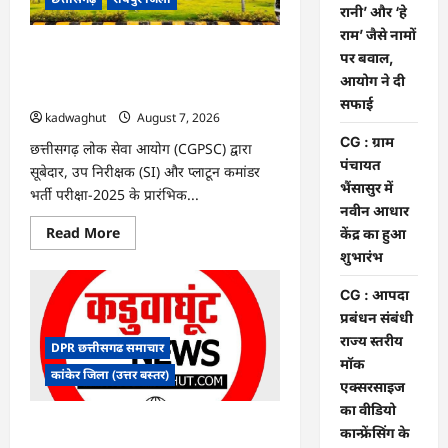
के
रानी’ और ‘हे
फैसले
राम’ जैसे नामों
में
दखल
CGPSC SI भर्ती रिजल्ट में ‘न्यूज़’, ‘स्पेस रानी’
पर बवाल,
से
और ‘हे राम’ जैसे नामों पर बवाल, आयोग ने दी
किया
आयोग ने दी
इनकार
सफाई
सफाई
kadwaghut
August 7, 2026
CG : ग्राम
छत्तीसगढ़ लोक सेवा आयोग (CGPSC) द्वारा
पंचायत
सूबेदार, उप निरीक्षक (SI) और प्लाटून कमांडर
भैंसासुर में
भर्ती परीक्षा-2025 के प्रारंभिक...
नवीन आधार
Read
Read More
केंद्र का हुआ
more
शुभारंभ
about
CGPSC
SI
CG : आपदा
भर्ती
रिजल्ट
प्रबंधन संबंधी
में
राज्य स्तरीय
‘न्यूज़’,
DPR छत्तीसगढ समाचार
‘स्पेस
मॉक
रानी’
कांकेर जिला (उत्तर बस्तर)
और
एक्सरसाइज
‘हे
का वीडियो
राम’
जैसे
CG : ग्राम पंचायत भैंसासुर में नवीन आधार केंद्र
कान्फ्रेंसिंग के
नामों
का हुआ शुभारंभ