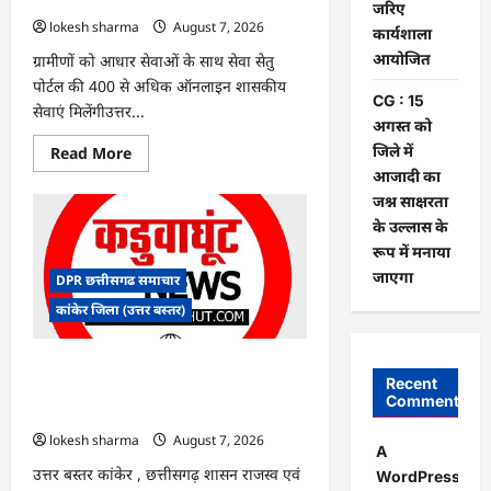
पर
जरिए
बवाल,
lokesh sharma
August 7, 2026
कार्यशाला
आयोग
ने
आयोजित
ग्रामीणों को आधार सेवाओं के साथ सेवा सेतु
दी
सफाई
पोर्टल की 400 से अधिक ऑनलाइन शासकीय
CG : 15
सेवाएं मिलेंगीउत्तर...
अगस्त को
जिले में
Read
Read More
more
आजादी का
about
CG
जश्न साक्षरता
:
के उल्लास के
ग्राम
पंचायत
रूप में मनाया
भैंसासुर
में
जाएगा
DPR छत्तीसगढ समाचार
नवीन
आधार
कांकेर जिला (उत्तर बस्तर)
केंद्र
का
हुआ
शुभारंभ
CG : आपदा प्रबंधन संबंधी राज्य स्तरीय मॉक
Recent
एक्सरसाइज का वीडियो कान्फ्रेंसिंग के जरिए
Comments
कार्यशाला आयोजित
lokesh sharma
August 7, 2026
A
उत्तर बस्तर कांकेर , छत्तीसगढ़ शासन राजस्व एवं
WordPress