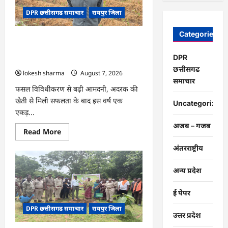
चंद्राकर
ने
DPR छत्तीसगढ समाचार
रायपुर जिला
बढ़ाई
अपनी
आमदनी
Categories
CG : धान के साथ अदरक की खेती ने बदली
किसान की तकदीर, पौन एकड़ से कमाया लाखों
DPR
का मुनाफा
छत्तीसगढ
lokesh sharma
August 7, 2026
समाचार
फसल विविधीकरण से बढ़ी आमदनी, अदरक की
खेती से मिली सफलता के बाद इस वर्ष एक
Uncategorized
एकड़...
अजब – गजब
Read
Read More
more
about
अंतरराष्ट्रीय
CG
:
धान
अन्य प्रदेश
के
साथ
अदरक
ई पेपर
की
खेती
DPR छत्तीसगढ समाचार
रायपुर जिला
ने
उत्तर प्रदेश
बदली
किसान