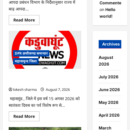
आपदा प्रबंधन विभाग के निर्देशानुसार राज्य में
Commenter
बाढ़ आपदा...
on
Hello
world!
Read
Read More
more
about
CG
:
आपदा
प्रबंधन
Archives
संबंधी
राज्य
DPR छत्तीसगढ समाचार
स्तरीय
August
मॉक
महासमुन्द जिला
एक्सरसाइज
2026
का
वीडियो
कान्फ्रेंसिंग
CG : 15 अगस्त को जिले में आजादी का जश्न
July 2026
के
साक्षरता के उल्लास के रूप में मनाया जाएगा
जरिए
कार्यशाला
lokesh sharma
August 7, 2026
June 2026
आयोजित
महासमुंद , जिले में इस वर्ष 15 अगस्त 2026 को
May 2026
स्वतंत्रता दिवस का पर्व विशेष रूप से...
April 2026
Read
Read More
more
about
CG
March