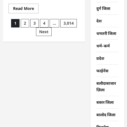
Read
Read More
दुर्ग जिला
more
about
CG
देश
Posts
1
2
3
4
…
3,014
:
समाज
pagination
Next
की
धमतरी जिला
एकजुटता
सामाजिक
विकास
धर्म-कर्म
की
सबसे
बड़ी
प्रदेश
शक्ति
:
राजेश
फाईनेंस
अग्रवाल
बलौदाबाजार
ज़िला
बस्तर जिला
बालोद जिला