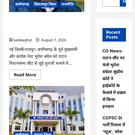
Searc
छत्तीसगढ़
बिलासपुर जिला
राजनीति
CG News: पाटन सीट पर फंसे भूपेश बघेल!
सुप्रीम कोर्ट ने हाईकोर्ट के फैसले में दखल से
Recent
किया इनकार
Posts
kadwaghut
August 7, 2026
नई दिल्ली/रायपुर। छत्तीसगढ़ के पूर्व मुख्यमंत्री
CG News:
और कांग्रेस नेता भूपेश बघेल को पाटन
पाटन सीट पर
विधानसभा सीट से जुड़े चुनावी मामले में...
फंसे भूपेश
बघेल! सुप्रीम
Read
Read More
more
कोर्ट ने
about
हाईकोर्ट के
CG
News:
फैसले में दखल
पाटन
सीट
से किया
पर
इनकार
फंसे
भूपेश
बघेल!
CGPSC SI
सुप्रीम
कोर्ट
भर्ती रिजल्ट में
ने
‘न्यूज़’, ‘स्पेस
हाईकोर्ट
छत्तीसगढ़
रायपुर जिला