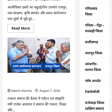
आजीविका डबरी का बहुउद्देशीय उपयोग रायपुर,
गरियाबंद
जल संरक्षण, कृषि संवर्धन और सतत स्वरोजगार
जिला
एक-दूसरे से जुड़े हुए...
गौरेला – पेंड्रा –
Read
Read More
मरवाही जिला
more
about
CG
:
छत्तीसगढ़
जल
संरक्षण
से
जशपुर जिला
बदला
जीवन
:
जांजगीर-
DPR छत्तीसगढ समाचार
रायपुर जिला
धमतरी
चाम्पा जिला
के
भोथापारा
में
CG : समाज की एकजुटता सामाजिक विकास
आजीविका
जॉब अपडेट
डबरी
की सबसे बड़ी शक्ति : राजेश अग्रवाल
बनी
lokesh sharma
August 7, 2026
आर्थिक
टेक्नोलॉजी
स्वावलंबन
का
रजवार समाज की बैठक में पर्यटन एवं संस्कृति
नया
दन्तेवाड़ा जिला
मंत्री राजेश अग्रवाल ने समाज की एकता, शिक्षा
आधार
(दक्षिण बस्तर)
और...