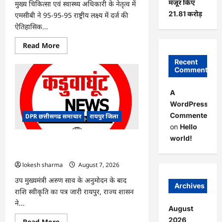
मंजूर किए
मुख्य चिकित्सा एवं स्वास्थ्य अधिकारी के नेतृत्व में
21.81 करोड़
एमसीबी ने 95-95-95 राष्ट्रीय लक्ष्य में दर्ज की
ऐतिहासिक...
Read
Read More
more
about
Recent
CG
Comments
:
मनेन्द्रगढ़-
चिरमिरी-
A
भरतपुर
ने
WordPress
रचा
इतिहास
Commenter
DPR छत्तीसगढ समाचार
रायपुर जिला
:
on
Hello
राष्ट्रीय
एड्स
world!
नियंत्रण
CG : नांदघाट-मुंगेली रोड होगा फोरलेन, राज्य
कार्यक्रम
शासन ने मंजूर किए 21.81 करोड़
में
लक्ष्य
lokesh sharma
August 7, 2026
हासिल
करने
उप मुख्यमंत्री अरुण साव के अनुमोदन के बाद
वाला
Archives
छत्तीसगढ़
राशि स्वीकृति का पत्र जारी रायपुर, राज्य शासन
का
ने...
पहला
August
जिला
बना
2026
Read
Read More