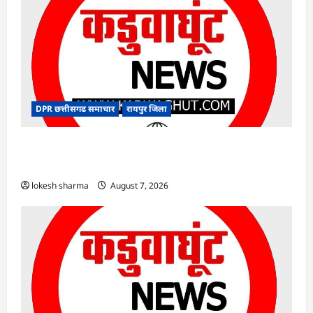
DPR छत्तीसगढ समाचार
रायपुर जिला
CG : विशेष लेख : योजना, आर्थिक एवं सांख्यिकी विभाग
और आईआईएम रायपुर के बीच एमओयू
lokesh sharma
August 7, 2026