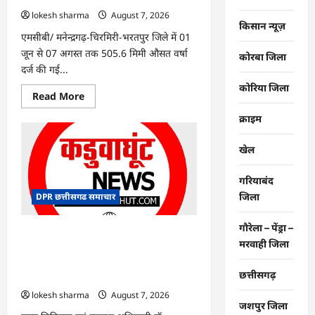
संभव
प्रयास
lokesh sharma
August 7, 2026
:
किसान न्यूज़
कृषि
एमसीबी/ मनेन्द्रगढ़-चिरमिरी-भरतपुर जिले में 01
विश्वविद्यालय
प्रशासन
जून से 07 अगस्त तक 505.6 मिमी औसत वर्षा
कोरबा जिला
दर्ज की गई...
कोरिया जिला
Read
Read More
more
about
क्राइम
CG
:
जिले
खेल
में
अब
तक
गरियाबंद
505.6
मिमी
DPR छत्तीसगढ समाचार
जिला
औसत
वर्षा
की
गौरेला – पेंड्रा –
गई
CG : मनेन्द्रगढ़-चिरमिरी-भरतपुर ने रचा
दर्ज
मरवाही जिला
इतिहास : राष्ट्रीय एड्स नियंत्रण कार्यक्रम में लक्ष्य
हासिल करने वाला छत्तीसगढ़ का पहला जिला
छत्तीसगढ़
बना
lokesh sharma
August 7, 2026
जशपुर जिला