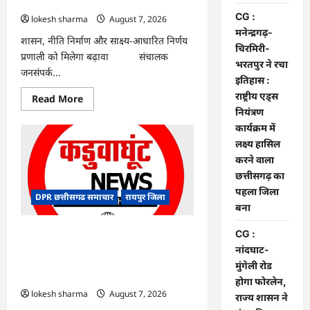
दिवस’
बीच एमओयू
CG :
lokesh sharma
August 7, 2026
मनेन्द्रगढ़-
शासन, नीति निर्माण और साक्ष्य-आधारित निर्णय
चिरमिरी-
प्रणाली को मिलेगा बढ़ावा संचालक
भरतपुर ने रचा
जनसंपर्क...
इतिहास :
राष्ट्रीय एड्स
Read
Read More
more
नियंत्रण
about
CG
कार्यक्रम में
:
लक्ष्य हासिल
विशेष
लेख
करने वाला
:
योजना,
छत्तीसगढ़ का
आर्थिक
पहला जिला
एवं
DPR छत्तीसगढ समाचार
रायपुर जिला
सांख्यिकी
बना
विभाग
और
आईआईएम
CG : मनेन्द्रगढ़-चिरमिरी-भरतपुर ने रचा
CG :
रायपुर
इतिहास : राष्ट्रीय एड्स नियंत्रण कार्यक्रम में लक्ष्य
नांदघाट-
के
बीच
हासिल करने वाला छत्तीसगढ़ का पहला जिला
मुंगेली रोड
एमओयू
बना
होगा फोरलेन,
lokesh sharma
August 7, 2026
राज्य शासन ने