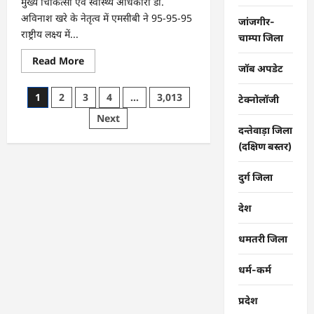
मुख्य चिकित्सा एवं स्वास्थ्य अधिकारी डॉ.
अविनाश खरे के नेतृत्व में एमसीबी ने 95-95-95
जांजगीर-
राष्ट्रीय लक्ष्य में...
चाम्पा जिला
Read
Read More
जॉब अपडेट
more
about
CG
Posts
1
2
3
4
…
3,013
:
टेक्नोलॉजी
मनेन्द्रगढ़-
pagination
Next
चिरमिरी-
भरतपुर
दन्तेवाड़ा जिला
ने
(दक्षिण बस्तर)
रचा
इतिहास
:
राष्ट्रीय
दुर्ग जिला
एड्स
नियंत्रण
कार्यक्रम
देश
में
लक्ष्य
हासिल
धमतरी जिला
करने
वाला
छत्तीसगढ़
धर्म-कर्म
का
पहला
जिला
प्रदेश
बना