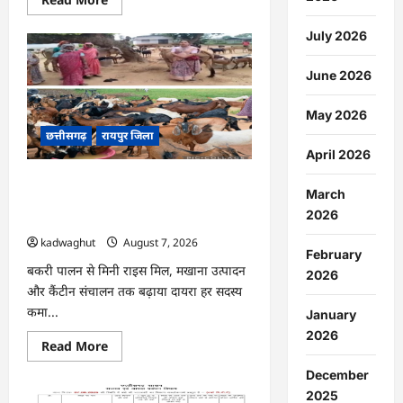
more
about
CG
July 2026
:
नांदघाट-
मुंगेली
June 2026
रोड
होगा
फोरलेन,
May 2026
राज्य
छत्तीसगढ़
रायपुर जिला
शासन
ने
April 2026
मंजूर
किए
CG : संघर्ष से स्वावलंबन- धमतरी की छिपली
21.81
March
करोड़
दीदियों ने बकरी पालन से शुरू कर खड़ा किया
2026
बहुआयामी आजीविका का साम्राज्य …
kadwaghut
August 7, 2026
February
बकरी पालन से मिनी राइस मिल, मखाना उत्पादन
2026
और कैंटीन संचालन तक बढ़ाया दायरा हर सदस्य
कमा...
January
2026
Read
Read More
more
about
December
CG
:
2025