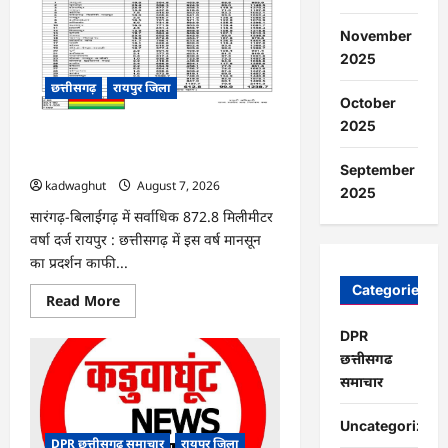
संघर्ष
से
स्वावलंबन-
November
धमतरी
2025
की
छिपली
छत्तीसगढ़
रायपुर जिला
दीदियों
ने
October
बकरी
2025
पालन
CG : राज्य में अब तक औसत औसतन 606.4
से
शुरू
मिलीमीटर वर्षा दर्ज …
September
कर
kadwaghut
August 7, 2026
खड़ा
2025
किया
बहुआयामी
सारंगढ़-बिलाईगढ़ में सर्वाधिक 872.8 मिलीमीटर
आजीविका
वर्षा दर्ज ​रायपुर : छत्तीसगढ़ में इस वर्ष मानसून
का
साम्राज्य
का प्रदर्शन काफी...
…
Categories
Read
Read More
more
about
DPR
CG
:
छत्तीसगढ
राज्य
समाचार
में
अब
तक
औसत
Uncategorized
औसतन
DPR छत्तीसगढ समाचार
रायपुर जिला