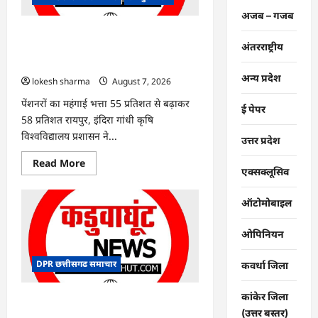
606.4
मिलीमीटर
अजब – गजब
वर्षा
दर्ज
CG : सेवानिवृत्त प्राध्यापकों एवं वैज्ञानिकों के
…
अंतरराष्ट्रीय
पेंशन प्रकरणों के निराकरण हेतु हर संभव प्रयास
: कृषि विश्वविद्यालय प्रशासन
अन्य प्रदेश
lokesh sharma
August 7, 2026
पेंशनरों का महंगाई भत्ता 55 प्रतिशत से बढ़ाकर
ई पेपर
58 प्रतिशत रायपुर, इंदिरा गांधी कृषि
विश्वविद्यालय प्रशासन ने...
उत्तर प्रदेश
Read
Read More
एक्सक्लूसिव
more
about
CG
:
ऑटोमोबाइल
सेवानिवृत्त
प्राध्यापकों
एवं
ओपिनियन
वैज्ञानिकों
के
पेंशन
DPR छत्तीसगढ समाचार
कवर्धा जिला
प्रकरणों
के
निराकरण
कांकेर जिला
हेतु
CG : जिले में अब तक 505.6 मिमी औसत
हर
(उत्तर बस्तर)
वर्षा की गई दर्ज