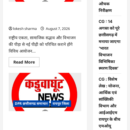
में
औचक
किया
औचक
CG : 14 अगस्त को पूरे छत्तीसगढ़ में मनाया
निरीक्षण
निरीक्षण
जाएगा ‘भारत विभाजन विभिषिका स्मरण
CG : 14
दिवस’
अगस्त को पूरे
lokesh sharma
August 7, 2026
छत्तीसगढ़ में
राष्ट्रीय एकता, सामाजिक सद्भाव और विभाजन
मनाया जाएगा
की पीड़ा से नई पीढ़ी को परिचित कराने होंगे
‘भारत
विविध आयोजन...
विभाजन
विभिषिका
Read
Read More
more
स्मरण दिवस’
about
CG
:
CG : विशेष
14
लेख : योजना,
अगस्त
को
आर्थिक एवं
पूरे
छत्तीसगढ़
सांख्यिकी
में
DPR छत्तीसगढ समाचार
रायपुर जिला
विभाग और
मनाया
जाएगा
आईआईएम
‘भारत
विभाजन
CG : विशेष लेख : योजना, आर्थिक एवं
रायपुर के बीच
विभिषिका
सांख्यिकी विभाग और आईआईएम रायपुर के
एमओयू
स्मरण