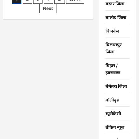
बस्तर जिला
पीएम
pagination
Next
सूर्य
घर
योजना
बालोद जिला
से
घर-
घर
बिज़नेस
उजियारा,
बिजली
बिल
बिलासपुर
में
बचत
जिला
से
परिवारों
को
बिहार /
मिल
झारखण्ड
रहा
आर्थिक
संबल
बेमेतरा जिला
बॉलीवुड
ब्यूरोक्रेसी
ब्रेकिंग न्यूज़