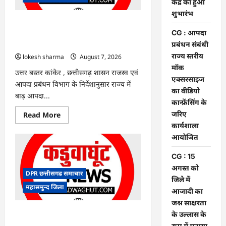
केंद्र
केंद्र का हुआ
का
शुभारंभ
हुआ
शुभारंभ
CG : आपदा प्रबंधन संबंधी राज्य स्तरीय मॉक
CG : आपदा
एक्सरसाइज का वीडियो कान्फ्रेंसिंग के जरिए
प्रबंधन संबंधी
कार्यशाला आयोजित
राज्य स्तरीय
lokesh sharma
August 7, 2026
मॉक
उत्तर बस्तर कांकेर , छत्तीसगढ़ शासन राजस्व एवं
एक्सरसाइज
आपदा प्रबंधन विभाग के निर्देशानुसार राज्य में
का वीडियो
बाढ़ आपदा...
कान्फ्रेंसिंग के
जरिए
Read
Read More
more
कार्यशाला
about
CG
आयोजित
:
आपदा
CG : 15
प्रबंधन
संबंधी
अगस्त को
राज्य
DPR छत्तीसगढ समाचार
स्तरीय
जिले में
मॉक
महासमुन्द जिला
आजादी का
एक्सरसाइज
का
जश्न साक्षरता
वीडियो
कान्फ्रेंसिंग
CG : 15 अगस्त को जिले में आजादी का जश्न
के उल्लास के
के
साक्षरता के उल्लास के रूप में मनाया जाएगा
रूप में मनाया