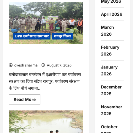
May 2026
CG
:
धान
April 2026
के
साथ
अदरक
March
की
खेती
2026
DPR छत्तीसगढ समाचार
रायपुर जिला
ने
बदली
किसान
February
की
CG : वन महोत्सव में ‘एक पेड़ माँ के नाम’
तकदीर,
2026
पौन
अभियान को मिला जनसमर्थन
एकड़
lokesh sharma
August 7, 2026
से
January
कमाया
लाखों
2026
बलौदाबाजार वनमंडल में वृक्षारोपण कर पर्यावरण
का
संरक्षण का दिया संदेश रायपुर, पर्यावरण संरक्षण
मुनाफा
December
के लिए पौधे लगाना...
2025
Read
Read More
more
November
about
CG
2025
:
वन
महोत्सव
October
में
‘एक