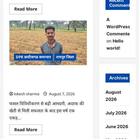
Recent
Comments
Read
Read More
more
about
A
CG
:
WordPress
गेंदे
Commenter
की
खेती
on
Hello
से
कुमारी
world!
चंद्राकर
ने
DPR छत्तीसगढ समाचार
रायपुर जिला
बढ़ाई
अपनी
आमदनी
CG : धान के साथ अदरक की खेती ने बदली
Archives
किसान की तकदीर, पौन एकड़ से कमाया लाखों
का मुनाफा
August
lokesh sharma
August 7, 2026
2026
फसल विविधीकरण से बढ़ी आमदनी, अदरक की
खेती से मिली सफलता के बाद इस वर्ष एक
July 2026
एकड़...
June 2026
Read
Read More
more
about