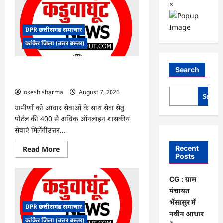
×
DPR छत्तीसगढ समाचार
कांकेर जिला (उत्तर बस्तर)
CG : ग्राम पंचायत भैंसासुर में नवीन आधार केंद्र
Search
का हुआ शुभारंभ
lokesh sharma
August 7, 2026
Searc
ग्रामीणों को आधार सेवाओं के साथ सेवा सेतु
पोर्टल की 400 से अधिक ऑनलाइन शासकीय
सेवाएं मिलेंगीउत्तर...
Read
Recent
Read More
more
Posts
about
CG
:
CG : ग्राम
ग्राम
पंचायत
पंचायत
भैंसासुर
भैंसासुर में
में
DPR छत्तीसगढ समाचार
नवीन
नवीन आधार
आधार
कांकेर जिला (उत्तर बस्तर)