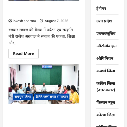
भोथापारा
में
CG : समाज की एकजुटता सामाजिक विकास
ई पेपर
आजीविका
डबरी
की सबसे बड़ी शक्ति : राजेश अग्रवाल
बनी
उत्तर प्रदेश
lokesh sharma
August 7, 2026
आर्थिक
स्वावलंबन
का
रजवार समाज की बैठक में पर्यटन एवं संस्कृति
नया
एक्सक्लूसिव
मंत्री राजेश अग्रवाल ने समाज की एकता, शिक्षा
आधार
और...
ऑटोमोबाइल
Read
Read More
more
ओपिनियन
about
CG
:
कवर्धा जिला
समाज
की
एकजुटता
कांकेर जिला
सामाजिक
विकास
(उत्तर बस्तर)
की
रायपुर जिला
DPR छत्तीसगढ समाचार
सबसे
बड़ी
किसान न्यूज़
शक्ति
:
CG : 26वीं राज्य स्तरीय शालेय क्रीड़ा
राजेश
कोरबा जिला
अग्रवाल
प्रतियोगिता की मेजबानी करेगा जीपीएम, 18 से
21 अगस्त तक जुटेंगे प्रदेशभर के खिलाड़ी