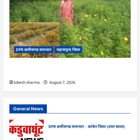
DPR छत्तीसगढ समाचार
महासमुन्द जिला
CG : गेंदे की खेती से कुमारी चंद्राकर ने बढ़ाई अपनी
आमदनी
lokesh sharma
August 7, 2026
General News
DPR छत्तीसगढ समाचार
कांकेर जिला (उत्तर बस्तर)
CG : ग्राम पंचायत भैंसासुर में नवीन आधार केंद्र