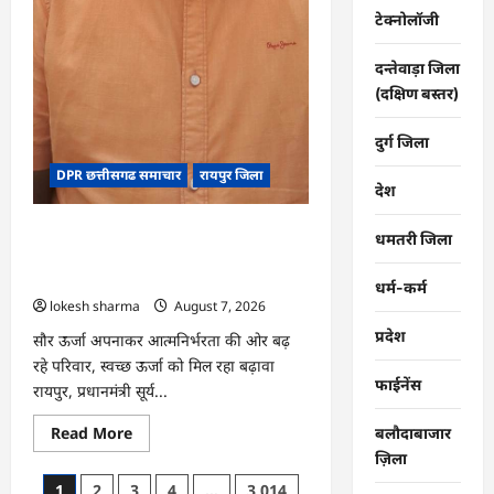
टेक्नोलॉजी
दन्तेवाड़ा जिला
(दक्षिण बस्तर)
दुर्ग जिला
DPR छत्तीसगढ समाचार
रायपुर जिला
देश
CG : पीएम सूर्य घर योजना से घर-घर
धमतरी जिला
उजियारा, बिजली बिल में बचत से परिवारों को
मिल रहा आर्थिक संबल
धर्म-कर्म
lokesh sharma
August 7, 2026
प्रदेश
सौर ऊर्जा अपनाकर आत्मनिर्भरता की ओर बढ़
रहे परिवार, स्वच्छ ऊर्जा को मिल रहा बढ़ावा
फाईनेंस
रायपुर, प्रधानमंत्री सूर्य...
Read
Read More
बलौदाबाजार
more
ज़िला
about
CG
Posts
1
2
3
4
…
3,014
: