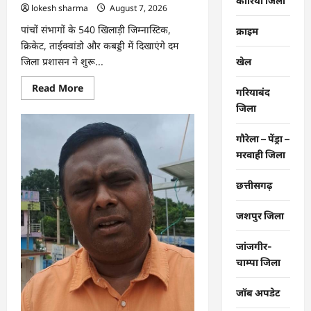
कोरिया जिला
lokesh sharma
August 7, 2026
पांचों संभागों के 540 खिलाड़ी जिम्नास्टिक,
क्राइम
क्रिकेट, ताईक्वांडो और कबड्डी में दिखाएंगे दम
जिला प्रशासन ने शुरू...
खेल
Read
Read More
गरियाबंद
more
about
जिला
CG
:
26वीं
गौरेला – पेंड्रा –
राज्य
मरवाही जिला
स्तरीय
शालेय
क्रीड़ा
प्रतियोगिता
छत्तीसगढ़
की
मेजबानी
करेगा
जशपुर जिला
जीपीएम,
18
से
जांजगीर-
21
अगस्त
चाम्पा जिला
तक
जुटेंगे
प्रदेशभर
जॉब अपडेट
के
खिलाड़ी