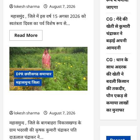
जरिए
कार्यशाला
lokesh sharma
August 7, 2026
जाएगा
आयोजित
महासमुंद , जिले में इस वर्ष 15 अगस्त 2026 को
CG : गेंदे की
स्वतंत्रता दिवस का पर्व विशेष रूप से...
खेती से कुमारी
चंद्राकर ने
Read
Read More
more
बढ़ाई अपनी
about
CG
आमदनी
:
15
CG : धान के
अगस्त
को
साथ अदरक
जिले
में
की खेती ने
DPR छत्तीसगढ समाचार
आजादी
बदली किसान
महासमुन्द जिला
का
जश्न
की तकदीर,
साक्षरता
पौन एकड़ से
के
CG : गेंदे की खेती से कुमारी चंद्राकर ने बढ़ाई
उल्लास
कमाया लाखों
के
अपनी आमदनी
रूप
का मुनाफा
lokesh sharma
August 7, 2026
में
मनाया
जाएगा
महासमुन्द , जिले के बागबाहरा विकासखण्ड के
ग्राम भदरसी की कृषक कुमारी चंद्राकर पति
दाऊलाल चंद्राकर ने...