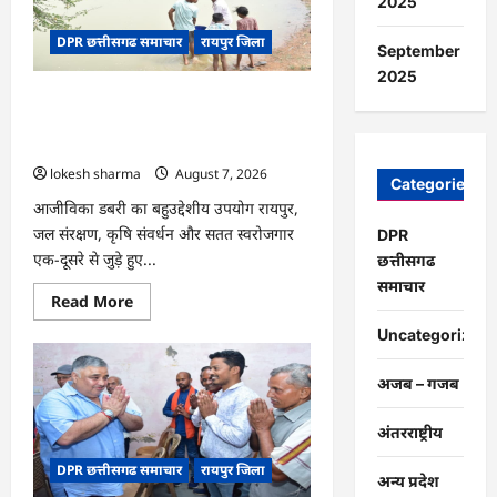
2025
पेड़
माँ
DPR छत्तीसगढ समाचार
रायपुर जिला
के
September
नाम’
अभियान
2025
को
CG : जल संरक्षण से बदला जीवन : धमतरी के
मिला
जनसमर्थन
भोथापारा में आजीविका डबरी बनी आर्थिक
स्वावलंबन का नया आधार
lokesh sharma
August 7, 2026
Categories
आजीविका डबरी का बहुउद्देशीय उपयोग रायपुर,
जल संरक्षण, कृषि संवर्धन और सतत स्वरोजगार
DPR
एक-दूसरे से जुड़े हुए...
छत्तीसगढ
समाचार
Read
Read More
more
about
Uncategorized
CG
:
जल
अजब – गजब
संरक्षण
से
बदला
अंतरराष्ट्रीय
जीवन
:
DPR छत्तीसगढ समाचार
रायपुर जिला
धमतरी
अन्य प्रदेश
के