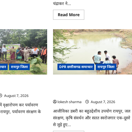
चंद्राकर ने...
ad
re
ut
Read
Read More
more
about
CG
्त
:
गेंदे
े
की
खेती
ादी
से
कुमारी
चंद्राकर
षरता
ने
बढ़ाई
लास
ाचार
रायपुर जिला
DPR छत्तीसगढ समाचार
रायपुर जिला
अपनी
आमदनी
‘एक पेड़ माँ के नाम’ अभियान
CG : जल संरक्षण से बदला जीवन : धमतरी के
या
गा
भोथापारा में आजीविका डबरी बनी आर्थिक
स्वावलंबन का नया आधार
August 7, 2026
lokesh sharma
August 7, 2026
ं वृक्षारोपण कर पर्यावरण
आजीविका डबरी का बहुउद्देशीय उपयोग रायपुर, जल
रायपुर, पर्यावरण संरक्षण के
संरक्षण, कृषि संवर्धन और सतत स्वरोजगार एक-दूसरे
से जुड़े हुए...
ad