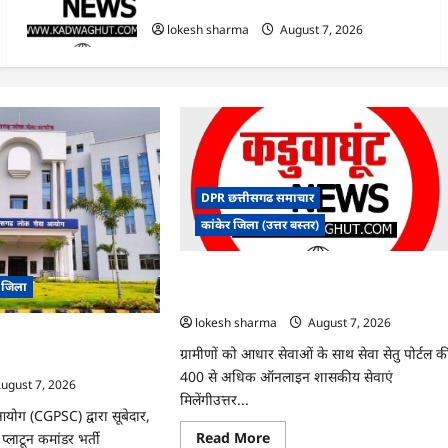
हुआ शुभारंभ
lokesh sharma
August 7, 2026
DPR छत्तीसगढ समाचार
कांकेर जिला (उत्तर बस्तर)
CG : ग्राम पंचायत भैंसासुर में नवीन आधार केंद्र क
र जिला
हुआ शुभारंभ
lokesh sharma
August 7, 2026
 में ‘न्यूज़’, ‘स्पेस रानी’ और
ग्रामीणों को आधार सेवाओं के साथ सेवा सेतु पोर्टल क
 पर बवाल, आयोग ने दी सफाई
400 से अधिक ऑनलाइन शासकीय सेवाएं
ugust 7, 2026
मिलेंगीउत्तर...
योग (CGPSC) द्वारा सूबेदार,
Read
Read More
्लाटून कमांडर भर्ती