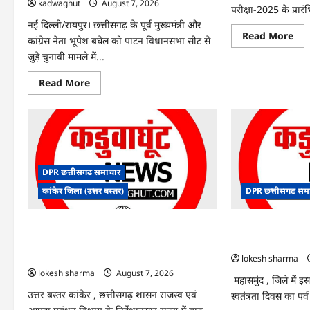
kadwaghut
August 7, 2026
परीक्षा-2025 के प्रारं
नई दिल्ली/रायपुर। छत्तीसगढ़ के पूर्व मुख्यमंत्री और
Re
Read More
कांग्रेस नेता भूपेश बघेल को पाटन विधानसभा सीट से
mo
abo
जुड़े चुनावी मामले में...
CG
SI
Read
Read More
भर्ती
more
रिजल
about
में
CG
‘न्यूज
News:
‘स्पे
पाटन
रानी
सीट
और
पर
‘हे
फंसे
राम’
भूपेश
जैसे
DPR छत्तीसगढ समाचार
बघेल!
नामो
सुप्रीम
पर
कांकेर जिला (उत्तर बस्तर)
DPR छत्तीसगढ सम
कोर्ट
बवा
ने
आय
हाईकोर्ट
ने
CG : आपदा प्रबंधन संबंधी राज्य स्तरीय मॉक
CG : 15 अगस्त को ज
के
दी
फैसले
सफा
एक्सरसाइज का वीडियो कान्फ्रेंसिंग के जरिए
साक्षरता के उल्लास क
में
कार्यशाला आयोजित
दखल
lokesh sharma
से
lokesh sharma
August 7, 2026
किया
महासमुंद , जिले में 
इनकार
उत्तर बस्तर कांकेर , छत्तीसगढ़ शासन राजस्व एवं
स्वतंत्रता दिवस का पर्