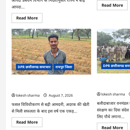
आपदा प्रबंधन विभाग के निर्देशानुसार राज्य में बाढ़
Re
Read More
आपदा...
mo
abo
CG
Read
Read More
:
more
15
about
अगस
CG
को
:
जिल
आपदा
में
प्रबंधन
आज
संबंधी
का
राज्य
जश्न
स्तरीय
साक्
मॉक
के
एक्सरसाइज
उल्
DPR छत्तीसगढ सम
का
DPR छत्तीसगढ समाचार
रायपुर जिला
के
वीडियो
रूप
कान्फ्रेंसिंग
में
के
CG : वन महोत्सव में 
मना
CG : धान के साथ अदरक की खेती ने बदली किसान
जरिए
जाए
कार्यशाला
को मिला जनसमर्थन
की तकदीर, पौन एकड़ से कमाया लाखों का मुनाफा
आयोजित
lokesh sharma
lokesh sharma
August 7, 2026
बलौदाबाजार वनमंडल मे
फसल विविधीकरण से बढ़ी आमदनी, अदरक की खेती
संरक्षण का दिया संदेश 
से मिली सफलता के बाद इस वर्ष एक एकड़...
लिए पौधे लगाना...
Read
Read More
more
Re
Read More
about