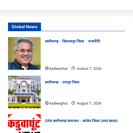
Global News
छत्तीसगढ़
बिलासपुर जिला
राजनीति
CG News: पाटन सीट पर फंसे भूपेश बघेल!
सुप्रीम कोर्ट ने हाईकोर्ट के फैसले में दखल से किया
इनकार
kadwaghut
August 7, 2026
छत्तीसगढ़
रायपुर जिला
CGPSC SI भर्ती रिजल्ट में ‘न्यूज़’, ‘स्पेस रानी’ और
‘हे राम’ जैसे नामों पर बवाल, आयोग ने दी सफाई
kadwaghut
August 7, 2026
DPR छत्तीसगढ समाचार
कांकेर जिला (उत्तर बस्तर)
CG : ग्राम पंचायत भैंसासुर में नवीन आधार केंद्र का