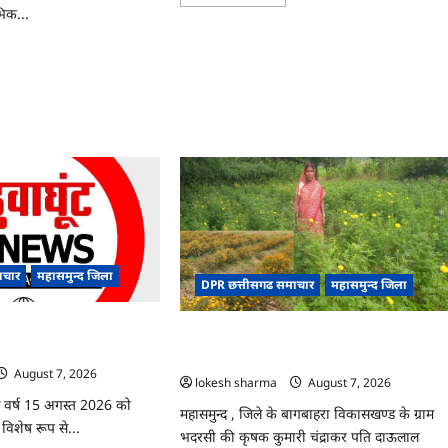
more
भिक...
about
CG
:
ad
ग्राम
re
पंचायत
ut
भैंसासुर
PSC
में
नवीन
आधार
्ट
केंद्र
का
़’,
हुआ
स
शुभारंभ
’
ं
ाचार
महासमुन्द जिला
DPR छत्तीसगढ समाचार
महासमुन्द जिला
ल,
ोग
िले में आजादी का जश्न
CG : गेंदे की खेती से कुमारी चंद्राकर ने बढ़ाई अपन
ई
े रूप में मनाया जाएगा
आमदनी
August 7, 2026
lokesh sharma
August 7, 2026
इस वर्ष 15 अगस्त 2026 को
महासमुन्द , जिले के बागबाहरा विकासखण्ड के ग्राम
व विशेष रूप से...
भदरसी की कृषक कुमारी चंद्राकर पति दाऊलाल