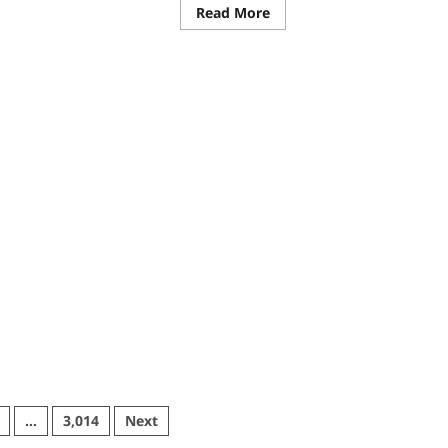
re
Read
Read More
ut
more
about
CG
:
्सव
जल
संरक्षण
से
बदला
जीवन
:
’
धमतरी
यान
के
भोथापारा
ा
में
मर्थन
आजीविका
डबरी
बनी
आर्थिक
स्वावलंबन
का
नया
आधार
…
3,014
Next