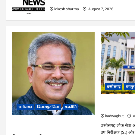
हुआ शुभारंभ
lokesh sharma
August 7, 2026
छत्तीसगढ़
रायपु
CGPSC SI भर्ती रिजल्ट
छत्तीसगढ़
बिलासपुर जिला
राजनीति
‘हे राम’ जैसे नामों
kadwaghut
A
CG News: पाटन सीट पर फंसे भूपेश बघेल! सुप्रीम
छत्तीसगढ़ लोक सेवा आ
कोर्ट ने हाईकोर्ट के फैसले में दखल से किया इनकार
उप निरीक्षक (SI) और प