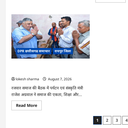
mo
CG
abo
:
CG
धान
:
के
वन
साथ
महोत
अदरक
में
की
‘एक
खेती
पेड़
ने
माँ
बदली
के
किसान
नाम
की
अभि
DPR छत्तीसगढ समाचार
रायपुर जिला
तकदीर,
को
पौन
मिल
एकड़
जनस
से
CG : समाज की एकजुटता सामाजिक विकास की
कमाया
लाखों
सबसे बड़ी शक्ति : राजेश अग्रवाल
का
lokesh sharma
August 7, 2026
मुनाफा
रजवार समाज की बैठक में पर्यटन एवं संस्कृति मंत्री
राजेश अग्रवाल ने समाज की एकता, शिक्षा और...
Read
Read More
more
about
CG
Posts
1
2
3
4
:
समाज