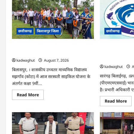
छत्तीसगढ़
बिलासपुर जिला
छत्तीसगढ़
CG : सरस्वती साइकिल योजना के तहत 37 छात्राओं
CG : पीएम मत्स्य सं
को मिली निःशुल्क साइकिलें …
मिलेगा निशुल्क बीम
अनुदान …
kadwaghut
August 7, 2026
kadwaghut
A
बिलासपुर, । शासकीय उच्चतर माध्यमिक विद्यालय
सारंगढ़ बिलाईगढ़, ।प्रध
मझगाँव (कोटा) में आज सरस्वती साइकिल योजना के
(पीएमएमएसवाई) भारत
अंतर्गत कक्षा 9वीं...
है। प्रभारी अधिकारी ए
Read
Read More
more
Re
Read More
about
mo
CG
abo
:
CG
सरस्वती
:
साइकिल
पीए
योजना
मत्स्
के
संप
तहत