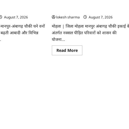
को
ंजर वन भूमि पर किया सीड
मोहला : नक्सल पीड़ित परिवारों को राहत व सहायत
मानसिक
क्रूरता
राशि दी…
नहीं
August 7, 2026
lokesh sharma
August 7, 2026
माना
…
ानपुर-अंबागढ़ चौकी घने वनों
मोहला | जिला मोहला मानपुर अंबागढ़ चौकी इकाई क
। बढ़ती आबादी और विभिन्न
अंतर्गत नक्सल पीड़ित परिवारों को शासन की
.
योजना...
ad
Read
Read More
re
more
ut
about
ला
मोहला
:
नक्सल
़
पीड़ित
र
परिवारों
को
राहत
व
ा
सहायता
राशि
दी…
़काव…