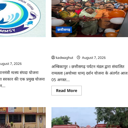
छत्तीसगढ़
पदा योजना से मछुआरों को
CG : सरगुजा संभाग के 850 तीर्थयात्री अयोध्या
ा, आर्थिक सहायता और
धाम दर्शन के लिए विशेष ट्रेन से रवाना …
kadwaghut
August 7, 2026
ugust 7, 2026
अम्बिकापुर । छत्तीसगढ़ पर्यटन मंडल द्वारा संचालित
ानमंत्री मत्स्य संपदा योजना
रामलला (अयोध्या धाम) दर्शन योजना के अंतर्गत आज
 सरकार की एक प्रमुख योजना
05 अगस्त...
न...
Read
Read More
more
ad
about
re
CG
ut
:
सरगुजा
संभाग
म
के
य
850
दा
तीर्थयात्री