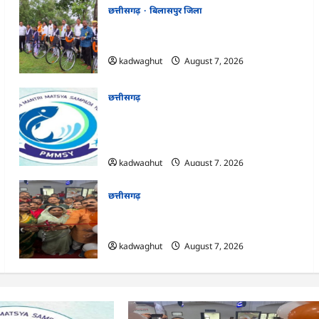
छत्तीसगढ़
बिलासपुर जिला
CG : सरस्वती साइकिल योजना के तहत 37
छात्राओं को मिली निःशुल्क साइकिलें …
kadwaghut
August 7, 2026
छत्तीसगढ़
CG : पीएम मत्स्य संपदा योजना से मछुआरों को
मिलेगा निशुल्क बीमा, आर्थिक सहायता और
अनुदान …
kadwaghut
August 7, 2026
छत्तीसगढ़
CG : सरगुजा संभाग के 850 तीर्थयात्री अयोध्या
धाम दर्शन के लिए विशेष ट्रेन से रवाना …
kadwaghut
August 7, 2026