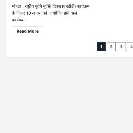
मोहला , राष्ट्रीय कृमि मुक्ति दिवस (एनडीडी) कार्यक्रम
के िलए 10 अगस्त को आयोजित होने वाले
कार्यक्रम...
Read
Read More
more
about
मोहला
Posts
1
2
3
4
:
राष्ट्रीय
pagination
कृमि
मुक्ति
दिवस,
जिले
में
19
वर्ष
तक
के
बच्चों
को
10
को
खिलाएंगे
दवा…