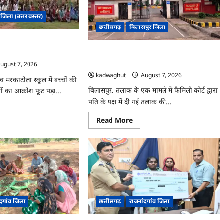
ना
अयोध्या
धाम
आरों
 जिला (उत्तर बस्तर)
दर्शन
के
छत्तीसगढ़
बिलासपुर जिला
गा
लिए
ल्क
विशेष
,
्रामीणों का धरना प्रदर्शन,
ट्रेन
थिक
से
 मांग …
CG : हाईकोर्ट से तलाक की डिक्री रद्द, जज ने
यता
रवाना
सामान्य नोकझोंक को मानसिक क्रूरता नहीं माना 
ugust 7, 2026
…
दान
kadwaghut
August 7, 2026
ंव मरकाटोला स्कूल में बच्चों की
बिलासपुर. तलाक के एक मामले में फैमिली कोर्ट द्वारा
णों का आक्रोश फूट पड़ा...
पति के पक्ष में दी गई तलाक की...
ad
re
Read
Read More
ut
more
about
CG
ल
:
हाईकोर्ट
ने
से
ीणों
तलाक
की
ा
डिक्री
्शन,
रद्द,
ड्रीवाल
जज
ने
ंदगांव जिला
छत्तीसगढ़
राजनांदगांव जिला
ने
सामान्य
नोकझोंक