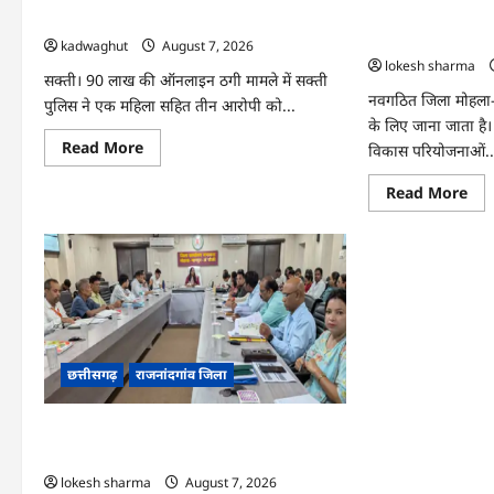
मोहला : चार एकड़ ब
को गिरफ्तार …
बॉल का छिड़काव…
kadwaghut
August 7, 2026
lokesh sharma
सक्ती। 90 लाख की ऑनलाइन ठगी मामले में सक्ती
नवगठित जिला मोहला-म
पुलिस ने एक महिला सहित तीन आरोपी को...
के लिए जाना जाता है
Read
Read More
विकास परियोजनाओं..
more
about
Re
Read More
CG
mo
:
abo
90
मोह
लाख
:
की
चार
ठगी,
एकड
महिला
बंज
सहित
वन
तीन
भूमि
आरोपी
पर
को
किय
गिरफ्तार
छत्तीसगढ़
राजनांदगांव जिला
सीड
…
बॉल
का
छिड
मोहला : राष्ट्रीय कृमि मुक्ति दिवस, जिले में 19 वर्ष
तक के बच्चों को 10 को खिलाएंगे दवा…
lokesh sharma
August 7, 2026