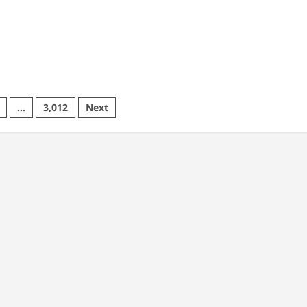
…
3,012
Next