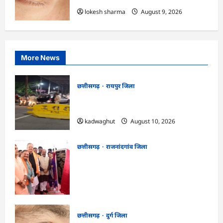
lokesh sharma
August 9, 2026
More News
छत्तीसगढ़
रायपुर जिला
CG : 15 अगस्त से पहले रायपुर में हाई अलर्ट, 43
जगहों पर नाकेबंदी और सघन वाहन चेकिंग …
kadwaghut
August 10, 2026
छत्तीसगढ़
राजनांदगांव जिला
राजनांदगांव को ₹43.61 करोड़ की बड़ी सौगात:
प्रदेश का सबसे बड़ा 2000 सीटर ऑडिटोरियम
बनेगा, डॉ. रमन सिंह-अरुण साव ने किया
भूमिपूजन
kadwaghut
August 9, 2026
छत्तीसगढ़
दुर्ग जिला