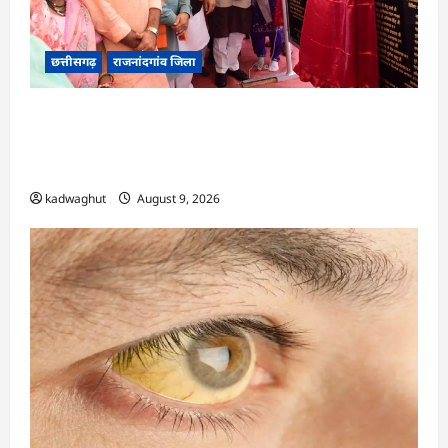
छत्तीसगढ़
राजनांदगांव जिला
राजनांदगांव को ₹43.61 करोड़ की बड़ी सौगात: प्रदेश का
सबसे बड़ा 2000 सीटर ऑडिटोरियम बनेगा, डॉ. रमन
सिंह-अरुण साव ने किया भूमिपूजन
kadwaghut
August 9, 2026