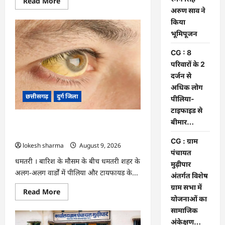
Read
Read More
more
अरुण साव ने
about
राजनांदगांव
किया
को
भूमिपूजन
₹43.61
करोड़
की
CG : 8
बड़ी
सौगात:
परिवारों के 2
प्रदेश
दर्जन से
का
सबसे
अधिक लोग
बड़ा
छत्तीसगढ़
दुर्ग जिला
2000
पीलिया-
सीटर
टाइफाइड से
ऑडिटोरियम
बनेगा,
बीमार…
CG : 8 परिवारों के 2 दर्जन से अधिक लोग
डॉ.
पीलिया-टाइफाइड से बीमार…
रमन
सिंह-
CG : ग्राम
lokesh sharma
August 9, 2026
अरुण
पंचायत
साव
धमतरी । बारिश के मौसम के बीच धमतरी शहर के
ने
मुढ़ीपार
किया
अलग-अलग वार्डों में पीलिया और टायफायड के...
अंतर्गत विशेष
भूमिपूजन
ग्राम सभा में
Read
Read More
more
योजनाओं का
about
सामाजिक
CG
:
अंकेक्षण…