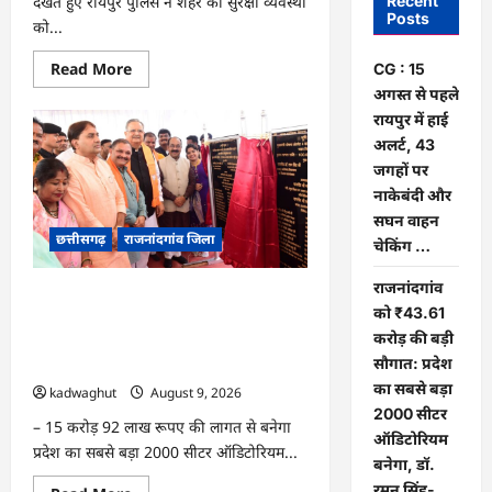
देखते हुए रायपुर पुलिस ने शहर की सुरक्षा व्यवस्था
Recent
Posts
को...
Read
Read More
CG : 15
more
अगस्त से पहले
about
CG
रायपुर में हाई
:
15
अलर्ट, 43
अगस्त
जगहों पर
से
पहले
नाकेबंदी और
रायपुर
में
सघन वाहन
हाई
छत्तीसगढ़
राजनांदगांव जिला
चेकिंग …
अलर्ट,
43
जगहों
राजनांदगांव
राजनांदगांव को ₹43.61 करोड़ की बड़ी
पर
नाकेबंदी
को ₹43.61
सौगात: प्रदेश का सबसे बड़ा 2000 सीटर
और
करोड़ की बड़ी
ऑडिटोरियम बनेगा, डॉ. रमन सिंह-अरुण साव
सघन
वाहन
सौगात: प्रदेश
ने किया भूमिपूजन
चेकिंग
का सबसे बड़ा
…
kadwaghut
August 9, 2026
2000 सीटर
– 15 करोड़ 92 लाख रूपए की लागत से बनेगा
ऑडिटोरियम
प्रदेश का सबसे बड़ा 2000 सीटर ऑडिटोरियम...
बनेगा, डॉ.
रमन सिंह-