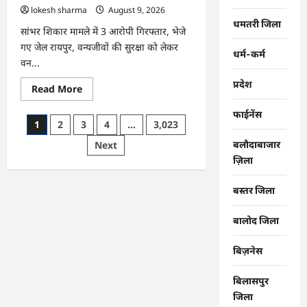
lokesh sharma
August 9, 2026
धमतरी जिला
सांभर शिकार मामले में 3 आरोपी गिरफ्तार, भेजे
गए जेल रायपुर, वन्यजीवों की सुरक्षा को लेकर
धर्म-कर्म
वन...
प्रदेश
Read
Read More
more
about
फाईनेंस
CG
Posts
1
2
3
4
…
3,023
:
वन्यजीव
pagination
बलौदाबाजार
Next
तस्करों
पर
ज़िला
कड़ी
कार्रवाई
बस्तर जिला
बालोद जिला
बिज़नेस
बिलासपुर
जिला