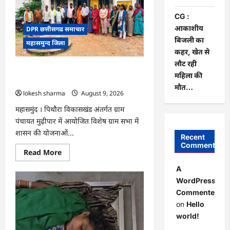
8
परिवारों
के
CG :
2
आकाशीय
DPR छत्तीसगढ समाचार
दर्जन
से
बिजली का
महासमुन्द जिला
अधिक
लोग
कहर, खेत से
पीलिया-
लौट रही
टाइफाइड
CG : ग्राम पंचायत मुढ़ीपार अंतर्गत विशेष ग्राम
से
महिला की
बीमार…
सभा में योजनाओं का सामाजिक अंकेक्षण…
मौत…
lokesh sharma
August 9, 2026
महासमुंद । पिथौरा विकासखंड अंतर्गत ग्राम
पंचायत मुढ़ीपार में आयोजित विशेष ग्राम सभा में
शासन की योजनाओं...
Recent
Comments
Read
Read More
more
about
A
CG
:
WordPress
ग्राम
Commenter
पंचायत
मुढ़ीपार
on
Hello
अंतर्गत
विशेष
world!
ग्राम