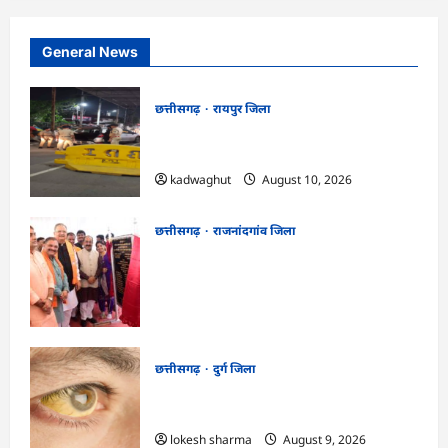
General News
छत्तीसगढ़
रायपुर जिला
CG : 15 अगस्त से पहले रायपुर में हाई अलर्ट, 43
जगहों पर नाकेबंदी और सघन वाहन चेकिंग …
kadwaghut
August 10, 2026
छत्तीसगढ़
राजनांदगांव जिला
राजनांदगांव को ₹43.61 करोड़ की बड़ी सौगात:
प्रदेश का सबसे बड़ा 2000 सीटर ऑडिटोरियम
बनेगा, डॉ. रमन सिंह-अरुण साव ने किया
भूमिपूजन
kadwaghut
August 9, 2026
छत्तीसगढ़
दुर्ग जिला
CG : 8 परिवारों के 2 दर्जन से अधिक लोग
पीलिया-टाइफाइड से बीमार…
lokesh sharma
August 9, 2026