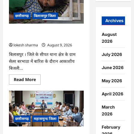
सभा
में
योजनाओं
का
छत्तीसगढ़
बिलासपुर जिला
सामाजिक
Archives
अंकेक्षण…
CG : आकाशीय बिजली का कहर, खेत से लौट
August
रही महिला की मौत…
2026
lokesh sharma
August 9, 2026
बिलासपुर । जिले के सीपत थाना क्षेत्र के ग्राम
July 2026
सेलर बरभाठा में बारिश के दौरान आकाशीय
June 2026
बिजली...
Read
Read More
May 2026
more
about
CG
April 2026
:
आकाशीय
बिजली
March
का
कहर,
2026
खेत
छत्तीसगढ़
महासमुन्द जिला
से
लौट
February
रही
महिला
2026