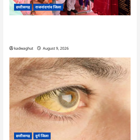
छत्तीसगढ़
राजनांदगांव जिला
राजनांदगांव को ₹43.61 करोड़ की बड़ी सौगात: प्रदेश का
सबसे बड़ा 2000 सीटर ऑडिटोरियम बनेगा, डॉ. रमन
सिंह-अरुण साव ने किया भूमिपूजन
kadwaghut
August 9, 2026
छत्तीसगढ़
दुर्ग जिला