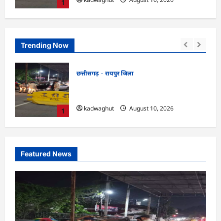
1
Trending Now
छत्तीसगढ़
राजनांदगांव जिला
राजनांदगांव को ₹43.61 करोड़ की बड़ी सौगात:
ट, 43
प्रदेश का सबसे बड़ा 2000 सीटर ऑडिटोरियम
 …
बनेगा, डॉ. रमन सिंह-अरुण साव ने किया
2
भूमिपूजन
kadwaghut
August 9, 2026
Featured News