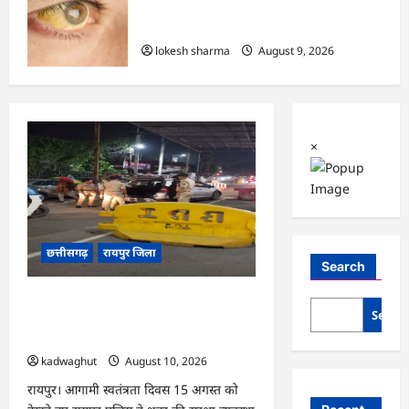
CG : 8 परिवारों के 2 दर्जन से अधिक लोग
पीलिया-टाइफाइड से बीमार…
lokesh sharma
August 9, 2026
×
छत्तीसगढ़
रायपुर जिला
Search
CG : 15 अगस्त से पहले रायपुर में हाई अलर्ट,
Searc
43 जगहों पर नाकेबंदी और सघन वाहन चेकिंग
…
kadwaghut
August 10, 2026
रायपुर। आगामी स्वतंत्रता दिवस 15 अगस्त को