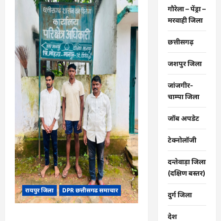
गंगरेल
के
गौरेला – पेंड्रा –
जंगलों
मरवाही जिला
से
गहरे
जख्मों
के
छत्तीसगढ़
साथ
रेस्क्यू
हुआ
जशपुर जिला
अजगर…
जांजगीर-
चाम्पा जिला
जॉब अपडेट
टेक्नोलॉजी
दन्तेवाड़ा जिला
(दक्षिण बस्तर)
रायपुर जिला
DPR छत्तीसगढ समाचार
दुर्ग जिला
CG : वन्यजीव तस्करों पर कड़ी कार्रवाई
देश