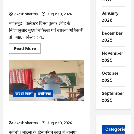
CG : राष्ट्रीय कृमि मुक्ति दिवस 10 अगस्त को,
की
17 अगस्त को होगा मॉप-अप राउंड…
मौत…
January
lokesh sharma
August 9, 2026
2026
महासमुंद । कलेक्टर विनय कुमार लंगेह के
निर्देशानुसार मुख्य चिकित्सा एवं स्वास्थ्य अधिकारी
December
डॉ. आई. नागेश्वर राव...
2025
Read
Read More
more
November
about
2025
CG
:
राष्ट्रीय
कृमि
October
मुक्ति
2025
दिवस
10
अगस्त
September
कवर्धा जिला
छत्तीसगढ़
को,
17
2025
अगस्त
को
CG : हमारी आन, बान और शान है तिरंगा :
होगा
मॉप-
जसविंदर बग्गा
अप
lokesh sharma
August 9, 2026
राउंड…
Categories
कवर्धा । बोड़ला के हिन्दू संगम स्थल में भाजपा