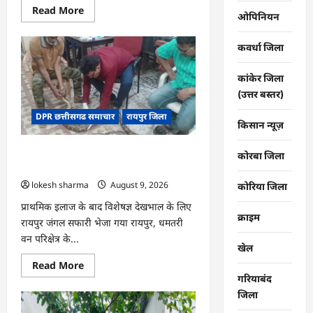
Read
Read More
ओपिनियन
more
about
CG
कवर्धा जिला
:
सेवा
सेतु
बना
कांकेर जिला
विद्यार्थियों
(उत्तर बस्तर)
के
भविष्य
DPR छत्तीसगढ समाचार
रायपुर जिला
का
किसान न्यूज़
संबल,
छात्रा
संजना
CG : गंगरेल के जंगलों से गहरे जख्मों के साथ
कोरबा जिला
को
समय
रेस्क्यू हुआ अजगर…
पर
lokesh sharma
August 9, 2026
मिला
कोरिया जिला
जाति
प्रमाण
प्राथमिक इलाज के बाद विशेषज्ञ देखभाल के लिए
पत्र
क्राइम
रायपुर जंगल सफारी भेजा गया रायपुर, धमतरी
वन परिक्षेत्र के...
खेल
Read
Read More
more
गरियाबंद
about
CG
जिला
: