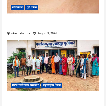
छत्तीसगढ़
दुर्ग जिला
CG : 8 परिवारों के 2 दर्जन से अधिक लोग पीलिया-
टाइफाइड से बीमार…
lokesh sharma
August 9, 2026
DPR छत्तीसगढ समाचार
महासमुन्द जिला
CG : ग्राम पंचायत मुढ़ीपार अंतर्गत विशेष ग्राम सभा में
योजनाओं का सामाजिक अंकेक्षण…