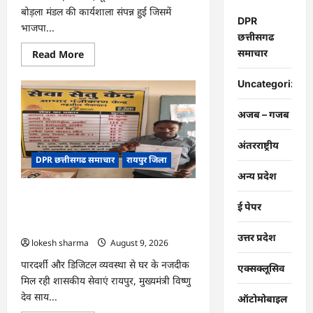
बोड़ला मंडल की कार्यशाला संपन्न हुई जिसमें
DPR
भाजपा...
छत्तीसगढ
Read
समाचार
Read More
more
about
CG
Uncategorized
:
हमारी
आन,
अजब – गजब
बान
और
शान
अंतरराष्ट्रीय
है
DPR छत्तीसगढ समाचार
रायपुर जिला
तिरंगा
:
अन्य प्रदेश
जसविंदर
बग्गा
CG : सेवा सेतु बना विद्यार्थियों के भविष्य का
ई पेपर
संबल, छात्रा संजना को समय पर मिला जाति
प्रमाण पत्र
उत्तर प्रदेश
lokesh sharma
August 9, 2026
पारदर्शी और डिजिटल व्यवस्था से घर के नजदीक
एक्सक्लूसिव
मिल रही शासकीय सेवाएं रायपुर, मुख्यमंत्री विष्णु
देव साय...
ऑटोमोबाइल