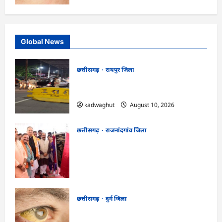
Global News
छत्तीसगढ़
रायपुर जिला
CG : 15 अगस्त से पहले रायपुर में हाई अलर्ट, 43
जगहों पर नाकेबंदी और सघन वाहन चेकिंग …
kadwaghut
August 10, 2026
छत्तीसगढ़
राजनांदगांव जिला
राजनांदगांव को ₹43.61 करोड़ की बड़ी सौगात:
प्रदेश का सबसे बड़ा 2000 सीटर ऑडिटोरियम
बनेगा, डॉ. रमन सिंह-अरुण साव ने किया
भूमिपूजन
kadwaghut
August 9, 2026
छत्तीसगढ़
दुर्ग जिला
CG : 8 परिवारों के 2 दर्जन से अधिक लोग
पीलिया-टाइफाइड से बीमार…