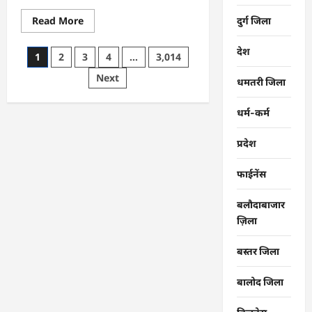
Read
Read More
दुर्ग जिला
more
about
CG
देश
Posts
1
2
3
4
…
3,014
:
समाज
pagination
Next
की
धमतरी जिला
एकजुटता
सामाजिक
विकास
धर्म-कर्म
की
सबसे
बड़ी
प्रदेश
शक्ति
:
राजेश
फाईनेंस
अग्रवाल
बलौदाबाजार
ज़िला
बस्तर जिला
बालोद जिला