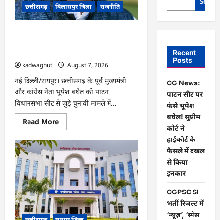
Searc
छत्तीसगढ़
बिलासपुर जिला
राजनीति
CG News: पाटन सीट पर फंसे भूपेश बघेल!
सुप्रीम कोर्ट ने हाईकोर्ट के फैसले में दखल से
Recent
किया इनकार
Posts
kadwaghut
August 7, 2026
नई दिल्ली/रायपुर। छत्तीसगढ़ के पूर्व मुख्यमंत्री
CG News:
और कांग्रेस नेता भूपेश बघेल को पाटन
पाटन सीट पर
विधानसभा सीट से जुड़े चुनावी मामले में...
फंसे भूपेश
बघेल! सुप्रीम
Read
Read More
more
कोर्ट ने
about
हाईकोर्ट के
CG
News:
फैसले में दखल
पाटन
सीट
से किया
पर
इनकार
फंसे
भूपेश
बघेल!
CGPSC SI
सुप्रीम
कोर्ट
भर्ती रिजल्ट में
ने
‘न्यूज़’, ‘स्पेस
हाईकोर्ट
छत्तीसगढ़
रायपुर जिला