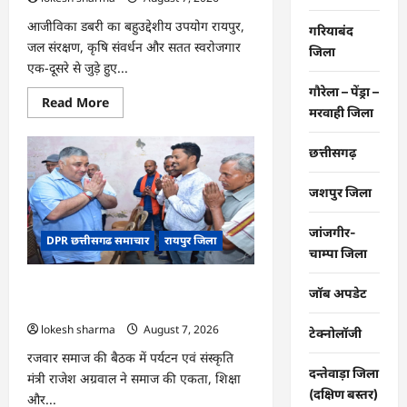
आजीविका डबरी का बहुउद्देशीय उपयोग रायपुर,
गरियाबंद
जल संरक्षण, कृषि संवर्धन और सतत स्वरोजगार
जिला
एक-दूसरे से जुड़े हुए...
गौरेला – पेंड्रा –
Read
Read More
मरवाही जिला
more
about
CG
:
छत्तीसगढ़
जल
संरक्षण
से
जशपुर जिला
बदला
जीवन
:
जांजगीर-
DPR छत्तीसगढ समाचार
रायपुर जिला
धमतरी
चाम्पा जिला
के
भोथापारा
में
CG : समाज की एकजुटता सामाजिक विकास
आजीविका
जॉब अपडेट
डबरी
की सबसे बड़ी शक्ति : राजेश अग्रवाल
बनी
lokesh sharma
August 7, 2026
आर्थिक
टेक्नोलॉजी
स्वावलंबन
का
रजवार समाज की बैठक में पर्यटन एवं संस्कृति
नया
दन्तेवाड़ा जिला
मंत्री राजेश अग्रवाल ने समाज की एकता, शिक्षा
आधार
(दक्षिण बस्तर)
और...