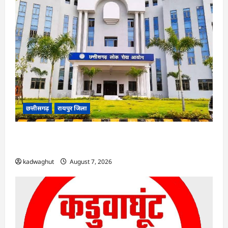
छत्तीसगढ़
रायपुर जिला
CGPSC SI भर्ती रिजल्ट में ‘न्यूज़’, ‘स्पेस रानी’ और ‘हे
राम’ जैसे नामों पर बवाल, आयोग ने दी सफाई
kadwaghut
August 7, 2026