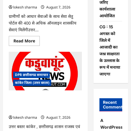
पर
जरिए
बवाल,
lokesh sharma
August 7, 2026
कार्यशाला
आयोग
ने
आयोजित
ग्रामीणों को आधार सेवाओं के साथ सेवा सेतु
दी
सफाई
पोर्टल की 400 से अधिक ऑनलाइन शासकीय
CG : 15
सेवाएं मिलेंगीउत्तर...
अगस्त को
जिले में
Read
Read More
more
आजादी का
about
CG
जश्न साक्षरता
:
के उल्लास के
ग्राम
पंचायत
रूप में मनाया
भैंसासुर
में
जाएगा
DPR छत्तीसगढ समाचार
नवीन
आधार
कांकेर जिला (उत्तर बस्तर)
केंद्र
का
हुआ
शुभारंभ
CG : आपदा प्रबंधन संबंधी राज्य स्तरीय मॉक
Recent
एक्सरसाइज का वीडियो कान्फ्रेंसिंग के जरिए
Comments
कार्यशाला आयोजित
lokesh sharma
August 7, 2026
A
उत्तर बस्तर कांकेर , छत्तीसगढ़ शासन राजस्व एवं
WordPress