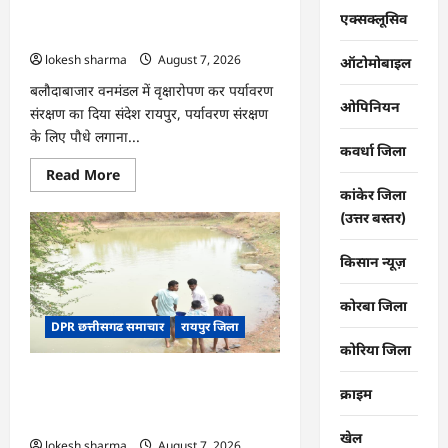
की
CG : वन महोत्सव में ‘एक पेड़ माँ के नाम’
तकदीर,
एक्सक्लूसिव
पौन
अभियान को मिला जनसमर्थन
एकड़
lokesh sharma
August 7, 2026
से
ऑटोमोबाइल
कमाया
लाखों
बलौदाबाजार वनमंडल में वृक्षारोपण कर पर्यावरण
का
ओपिनियन
संरक्षण का दिया संदेश रायपुर, पर्यावरण संरक्षण
मुनाफा
के लिए पौधे लगाना...
कवर्धा जिला
Read
Read More
more
कांकेर जिला
about
CG
(उत्तर बस्तर)
:
वन
महोत्सव
किसान न्यूज़
में
‘एक
पेड़
कोरबा जिला
माँ
DPR छत्तीसगढ समाचार
रायपुर जिला
के
नाम’
कोरिया जिला
अभियान
को
CG : जल संरक्षण से बदला जीवन : धमतरी के
मिला
क्राइम
जनसमर्थन
भोथापारा में आजीविका डबरी बनी आर्थिक
स्वावलंबन का नया आधार
खेल
lokesh sharma
August 7, 2026