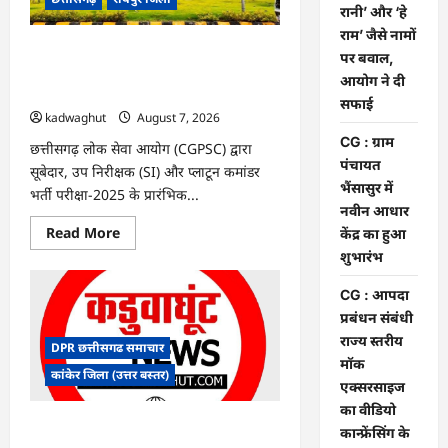
के
रानी’ और ‘हे
फैसले
राम’ जैसे नामों
में
दखल
CGPSC SI भर्ती रिजल्ट में ‘न्यूज़’, ‘स्पेस रानी’
पर बवाल,
से
और ‘हे राम’ जैसे नामों पर बवाल, आयोग ने दी
किया
आयोग ने दी
इनकार
सफाई
सफाई
kadwaghut
August 7, 2026
CG : ग्राम
छत्तीसगढ़ लोक सेवा आयोग (CGPSC) द्वारा
पंचायत
सूबेदार, उप निरीक्षक (SI) और प्लाटून कमांडर
भैंसासुर में
भर्ती परीक्षा-2025 के प्रारंभिक...
नवीन आधार
Read
Read More
केंद्र का हुआ
more
शुभारंभ
about
CGPSC
SI
CG : आपदा
भर्ती
रिजल्ट
प्रबंधन संबंधी
में
राज्य स्तरीय
‘न्यूज़’,
DPR छत्तीसगढ समाचार
‘स्पेस
मॉक
रानी’
कांकेर जिला (उत्तर बस्तर)
और
एक्सरसाइज
‘हे
का वीडियो
राम’
जैसे
CG : ग्राम पंचायत भैंसासुर में नवीन आधार केंद्र
कान्फ्रेंसिंग के
नामों
का हुआ शुभारंभ