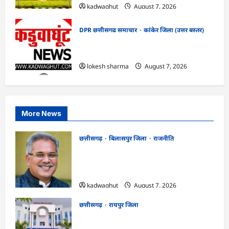
kadwaghut
August 7, 2026
DPR छत्तीसगढ समाचार
कांकेर जिला (उत्तर बस्तर)
CG : ग्राम पंचायत भैंसासुर में नवीन आधार केंद्र
का हुआ शुभारंभ
lokesh sharma
August 7, 2026
More News
छत्तीसगढ़
बिलासपुर जिला
राजनीति
CG News: पाटन सीट पर फंसे भूपेश बघेल!
सुप्रीम कोर्ट ने हाईकोर्ट के फैसले में दखल से किया
इनकार
kadwaghut
August 7, 2026
छत्तीसगढ़
रायपुर जिला
CGPSC SI भर्ती रिजल्ट में ‘न्यूज़’, ‘स्पेस रानी’
और ‘हे राम’ जैसे नामों पर बवाल, आयोग ने दी