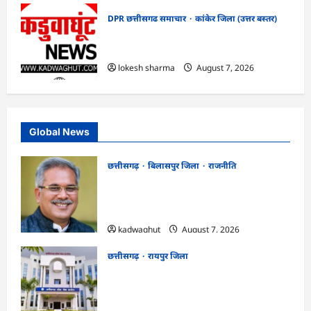
DPR छत्तीसगढ समाचार
कांकेर जिला (उत्तर बस्तर)
CG : ग्राम पंचायत भैंसासुर में नवीन आधार केंद्र
का हुआ शुभारंभ
lokesh sharma
August 7, 2026
Global News
छत्तीसगढ़
बिलासपुर जिला
राजनीति
CG News: पाटन सीट पर फंसे भूपेश बघेल!
सुप्रीम कोर्ट ने हाईकोर्ट के फैसले में दखल से किया
इनकार
kadwaghut
August 7, 2026
छत्तीसगढ़
रायपुर जिला
CGPSC SI भर्ती रिजल्ट में ‘न्यूज़’, ‘स्पेस रानी’
और ‘हे राम’ जैसे नामों पर बवाल, आयोग ने दी
सफाई