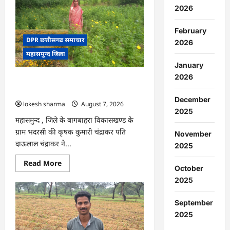
:
2026
15
अगस्त
को
February
जिले
में
DPR छत्तीसगढ समाचार
2026
आजादी
महासमुन्द जिला
का
जश्न
January
साक्षरता
के
2026
CG : गेंदे की खेती से कुमारी चंद्राकर ने बढ़ाई
उल्लास
के
अपनी आमदनी
रूप
December
lokesh sharma
August 7, 2026
में
मनाया
2025
जाएगा
महासमुन्द , जिले के बागबाहरा विकासखण्ड के
ग्राम भदरसी की कृषक कुमारी चंद्राकर पति
November
दाऊलाल चंद्राकर ने...
2025
Read
Read More
October
more
about
2025
CG
:
गेंदे
September
की
खेती
2025
से
कुमारी