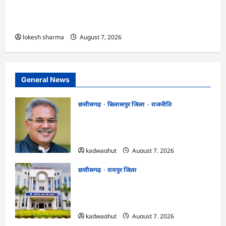
एक्सरसाइज का वीडियो कान्फ्रेंसिंग के जरिए कार्यशाला
आयोजित
lokesh sharma
August 7, 2026
General News
छत्तीसगढ़
बिलासपुर जिला
राजनीति
CG News: पाटन सीट पर फंसे भूपेश बघेल!
सुप्रीम कोर्ट ने हाईकोर्ट के फैसले में दखल से किया
इनकार
kadwaghut
August 7, 2026
छत्तीसगढ़
रायपुर जिला
CGPSC SI भर्ती रिजल्ट में ‘न्यूज़’, ‘स्पेस रानी’
और ‘हे राम’ जैसे नामों पर बवाल, आयोग ने दी
सफाई
kadwaghut
August 7, 2026