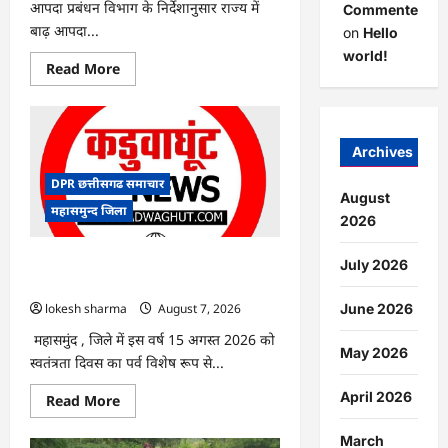
आपदा प्रबंधन विभाग के निर्देशानुसार राज्य में
Commenter
बाढ़ आपदा...
on
Hello
world!
Read
Read More
more
about
CG
:
आपदा
प्रबंधन
Archives
संबंधी
राज्य
DPR छत्तीसगढ समाचार
स्तरीय
August
मॉक
महासमुन्द जिला
एक्सरसाइज
2026
का
वीडियो
कान्फ्रेंसिंग
CG : 15 अगस्त को जिले में आजादी का जश्न
July 2026
के
साक्षरता के उल्लास के रूप में मनाया जाएगा
जरिए
कार्यशाला
lokesh sharma
August 7, 2026
June 2026
आयोजित
महासमुंद , जिले में इस वर्ष 15 अगस्त 2026 को
May 2026
स्वतंत्रता दिवस का पर्व विशेष रूप से...
April 2026
Read
Read More
more
about
CG
March