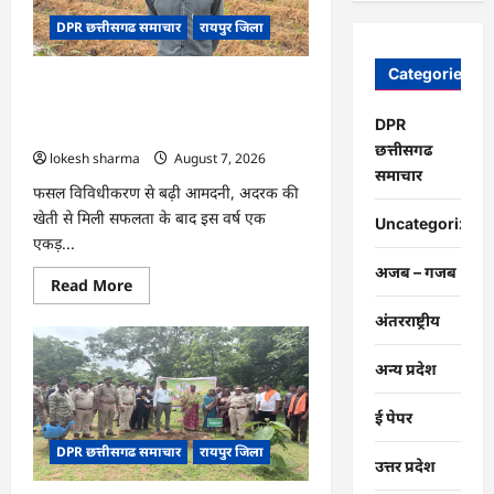
चंद्राकर
ने
DPR छत्तीसगढ समाचार
रायपुर जिला
बढ़ाई
अपनी
आमदनी
Categories
CG : धान के साथ अदरक की खेती ने बदली
किसान की तकदीर, पौन एकड़ से कमाया लाखों
DPR
का मुनाफा
छत्तीसगढ
lokesh sharma
August 7, 2026
समाचार
फसल विविधीकरण से बढ़ी आमदनी, अदरक की
खेती से मिली सफलता के बाद इस वर्ष एक
Uncategorized
एकड़...
अजब – गजब
Read
Read More
more
about
अंतरराष्ट्रीय
CG
:
धान
अन्य प्रदेश
के
साथ
अदरक
ई पेपर
की
खेती
DPR छत्तीसगढ समाचार
रायपुर जिला
ने
उत्तर प्रदेश
बदली
किसान