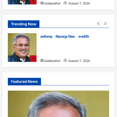
1
kadwaghut
August 7, 2026
Trending Now
छत्तीसगढ़
बिलासपुर जिला
राजनीति
CG News: पाटन सीट पर फंसे भूपेश बघेल!
सुप्रीम कोर्ट ने हाईकोर्ट के फैसले में दखल से किया
इनकार
1
kadwaghut
August 7, 2026
Featured News