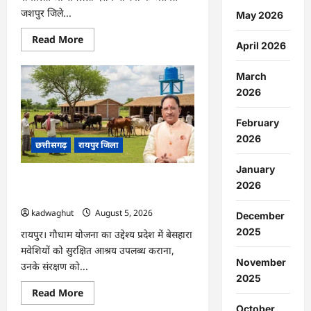
जशपुर जिले...
May 2026
Read
Read More
April 2026
more
about
CG
March
:
जशपुर
2026
से
204
श्रद्धालु
February
प्रभु
रामलला
2026
छत्तीसगढ़
रायपुर जिला
दर्शन
के
लिए
January
अयोध्या
CG : प्रदेश में 1460 गौधामों की होगी स्थापना
रवाना
2026
…
…
kadwaghut
August 5, 2026
December
2025
रायपुर। गौधाम योजना का उद्देश्य प्रदेश में बेसहारा
मवेशियों को सुरक्षित आश्रय उपलब्ध कराना,
November
उनके संरक्षण को...
2025
Read
Read More
more
October