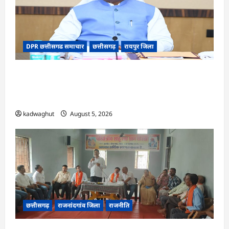
DPR छत्तीसगढ समाचार
छत्तीसगढ़
रायपुर जिला
CG Cabinet : छत्तीसगढ़ कैबिनेट के बड़े फैसले, 500
करोड़ के AI मिशन से लेकर BEML प्लांट तक कई अहम
प्रस्तावों को मंजूरी
kadwaghut
August 5, 2026
छत्तीसगढ़
राजनांदगांव जिला
राजनीति