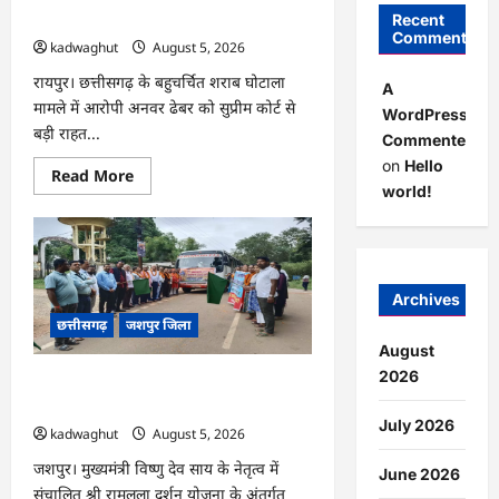
बाहर रहने के शर्त के साथ …
Recent
Comments
kadwaghut
August 5, 2026
रायपुर। छत्तीसगढ़ के बहुचर्चित शराब घोटाला
A
मामले में आरोपी अनवर ढेबर को सुप्रीम कोर्ट से
WordPress
बड़ी राहत...
Commenter
on
Hello
Read
Read More
more
world!
about
CG
:
अनवर
ढेबर
को
जमानत,
Archives
छत्तीसगढ़
छत्तीसगढ़
जशपुर जिला
से
बाहर
August
रहने
के
2026
CG : जशपुर से 204 श्रद्धालु प्रभु रामलला
शर्त
दर्शन के लिए अयोध्या रवाना …
के
साथ
July 2026
kadwaghut
August 5, 2026
…
जशपुर। मुख्यमंत्री विष्णु देव साय के नेतृत्व में
June 2026
संचालित श्री रामलला दर्शन योजना के अंतर्गत