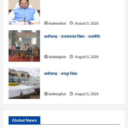
CG Cabinet : छत्तीसगढ़ कैबिनेट के बड़े फैसले,
500 करोड़ के AI मिशन से लेकर BEML प्लांट
तक कई अहम प्रस्तावों को मंजूरी
kadwaghut
August 5, 2026
छत्तीसगढ़
राजनांदगांव जिला
राजनीति
अर्जुनी मंडल की मासिक बैठक संपन्न, संगठन
मजबूती और तिरंगा यात्रा को लेकर बनी रणनीति
kadwaghut
August 5, 2026
छत्तीसगढ़
रायपुर जिला
CG : रेलवे पार्सल गोदाम से 5 क्विंटल पनीर जब्त
…
kadwaghut
August 5, 2026
Global News