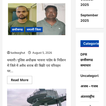
about
CG
2025
:
प्रदेश
में
September
1460
गौधामों
2025
की
होगी
छत्तीसगढ़
धमतरी जिला
स्थापना
…
CG : अवैध शराब के कारोबार पर धमतरी
Categories
पुलिस का प्रहार, दो कोचिए गिरफ्तार …
kadwaghut
August 5, 2026
DPR
छत्तीसगढ
धमतरी। पुलिस अधीक्षक भावना पांडेय के निर्देशन
समाचार
में जिले में अवैध शराब की बिक्री एवं परिवहन
पर...
Uncategorized
Read
Read More
more
अजब – गजब
about
CG
:
अवैध
अंतरराष्ट्रीय
शराब
के