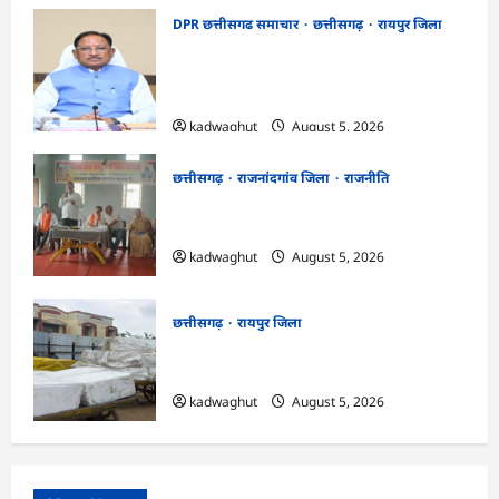
DPR छत्तीसगढ समाचार
छत्तीसगढ़
रायपुर जिला
CG Cabinet : छत्तीसगढ़ कैबिनेट के बड़े फैसले,
500 करोड़ के AI मिशन से लेकर BEML प्लांट
तक कई अहम प्रस्तावों को मंजूरी
kadwaghut
August 5, 2026
छत्तीसगढ़
राजनांदगांव जिला
राजनीति
अर्जुनी मंडल की मासिक बैठक संपन्न, संगठन
मजबूती और तिरंगा यात्रा को लेकर बनी रणनीति
kadwaghut
August 5, 2026
छत्तीसगढ़
रायपुर जिला
CG : रेलवे पार्सल गोदाम से 5 क्विंटल पनीर जब्त
…
kadwaghut
August 5, 2026