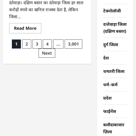
दंतेवाड़ा। दक्षिण बस्तर का दंतेवाड़ा जिला हर साल
करोड़ों रुपये का खनिज राजस्व देता है, लेकिन
टेक्नोलॉजी
जिला...
दन्तेवाड़ा जिला
Read
Read More
(दक्षिण बस्तर)
more
about
CG
Posts
1
2
3
4
…
3,001
:
दुर्ग जिला
खाट
pagination
Next
ही
एक
देश
सहारा,
ग्रामीण
ऐसे
धमतरी जिला
बचा
रहे
अपनों
धर्म-कर्म
की
जान
…
प्रदेश
फाईनेंस
बलौदाबाजार
ज़िला