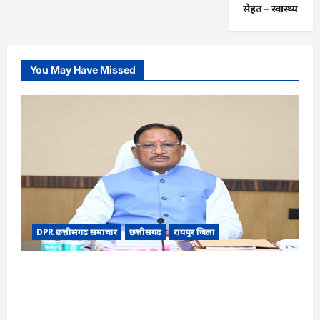
सेहत – स्‍वास्‍थ्‍य
You May Have Missed
DPR छत्तीसगढ समाचार
छत्तीसगढ़
रायपुर जिला
CG Cabinet : छत्तीसगढ़ कैबिनेट के बड़े फैसले, 500
करोड़ के AI मिशन से लेकर BEML प्लांट तक कई अहम
प्रस्तावों को मंजूरी