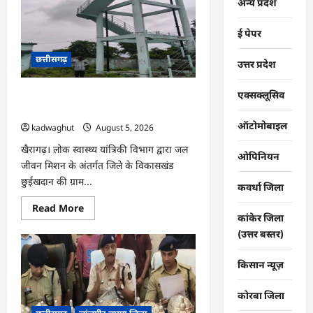
कारोबार
अन्य प्रदेश
पर
धमतरी
पुलिस
ई पेपर
का
प्रहार,
दो
छत्तीसगढ़
उत्तर प्रदेश
कोचिए
गिरफ्तार
…
एक्सक्लूसिव
CG : जल जीवन मिशन से बदली बिड़ौरी गांव
की तस्वीर, हर घर तक पहुंचा स्वच्छ पेयजल …
ऑटोमोबाइल
kadwaghut
August 5, 2026
खैरागढ़। लोक स्वास्थ्य यांत्रिकी विभाग द्वारा जल
ओपिनियन
जीवन मिशन के अंतर्गत जिले के विकासखंड
छुईखदान की ग्राम...
कवर्धा जिला
Read
Read More
more
कांकेर जिला
about
(उत्तर बस्तर)
CG
:
जल
किसान न्यूज़
जीवन
मिशन
से
बदली
कोरबा जिला
बिड़ौरी