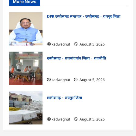
More News
DPR छत्तीसगढ समाचार
छत्तीसगढ़
रायपुर जिला
CG Cabinet : छत्तीसगढ़ कैबिनेट के बड़े फैसले,
500 करोड़ के AI मिशन से लेकर BEML प्लांट
तक कई अहम प्रस्तावों को मंजूरी
kadwaghut
August 5, 2026
छत्तीसगढ़
राजनांदगांव जिला
राजनीति
अर्जुनी मंडल की मासिक बैठक संपन्न, संगठन
मजबूती और तिरंगा यात्रा को लेकर बनी रणनीति
kadwaghut
August 5, 2026
छत्तीसगढ़
रायपुर जिला
CG : रेलवे पार्सल गोदाम से 5 क्विंटल पनीर जब्त
…
kadwaghut
August 5, 2026