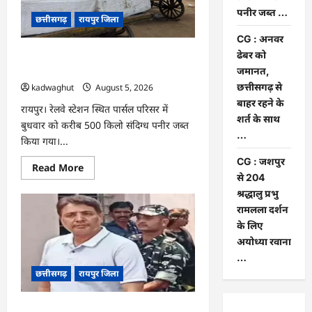
यात्रा
पनीर जब्त …
को
छत्तीसगढ़
रायपुर जिला
लेकर
बनी
CG : अनवर
रणनीति
ढेबर को
CG : रेलवे पार्सल गोदाम से 5 क्विंटल पनीर
जब्त …
जमानत,
छत्तीसगढ़ से
kadwaghut
August 5, 2026
बाहर रहने के
रायपुर। रेलवे स्टेशन स्थित पार्सल परिसर में
शर्त के साथ
बुधवार को करीब 500 किलो संदिग्ध पनीर जब्त
…
किया गया।...
CG : जशपुर
Read
Read More
more
से 204
about
श्रद्धालु प्रभु
CG
:
रामलला दर्शन
रेलवे
पार्सल
के लिए
गोदाम
अयोध्या रवाना
से
5
…
क्विंटल
छत्तीसगढ़
रायपुर जिला
पनीर
जब्त
…
CG : अनवर ढेबर को जमानत, छत्तीसगढ़ से