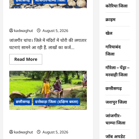
छत्तीसगढ़
जांजगीर-चाम्पा जिला
गांव
की
कोरिया जिला
तस्वीर,
हर
CG : दो भाई लगातार मंदिरों में कर रहे थे चोरी,
घर
क्राइम
तक
जांजगीर पुलिस का खुलासा …
पहुंचा
kadwaghut
August 5, 2026
स्वच्छ
खेल
पेयजल
…
जांजगीर चांपा। जिले में मंदिरों में चोरी की लगातार
गरियाबंद
घटनाएं सामने आ रही हैं. लाखों का कर्ज...
जिला
Read
Read More
more
about
गौरेला – पेंड्रा –
CG
मरवाही जिला
:
दो
भाई
छत्तीसगढ़
लगातार
मंदिरों
में
छत्तीसगढ़
दन्तेवाड़ा जिला (दक्षिण बस्तर)
जशपुर जिला
कर
रहे
थे
चोरी,
जांजगीर-
CG : खाट ही एक सहारा, ग्रामीण ऐसे बचा रहे
जांजगीर
चाम्पा जिला
पुलिस
अपनों की जान …
का
kadwaghut
August 5, 2026
खुलासा
जॉब अपडेट
…