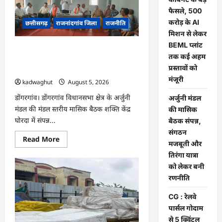
छत्तीसगढ़
कैबिनेट
फैसले, 500
के
करोड़ के AI
बड़े
छत्तीसगढ़
राजनांदगांव जिला
राजनीति
फैसले,
मिशन से लेकर
500
करोड़
BEML प्लांट
अर्जुनी मंडल की मासिक बैठक संपन्न, संगठन
के
तक कई अहम
AI
मजबूती और तिरंगा यात्रा को लेकर बनी
मिशन
प्रस्तावों को
रणनीति
से
लेकर
मंजूरी
kadwaghut
August 5, 2026
BEML
प्लांट
डोंगरगांव। डोंगरगांव विधानसभा क्षेत्र के अर्जुनी
अर्जुनी मंडल
तक
कई
मंडल की मंडल स्तरीय मासिक बैठक शक्ति केंद्र
की मासिक
अहम
घोरदा में संपन्न...
प्रस्तावों
बैठक संपन्न,
को
संगठन
मंजूरी
Read
Read More
मजबूती और
more
about
तिरंगा यात्रा
अर्जुनी
मंडल
को लेकर बनी
की
रणनीति
मासिक
बैठक
संपन्न,
CG : रेलवे
संगठन
मजबूती
पार्सल गोदाम
और
से 5 क्विंटल
तिरंगा