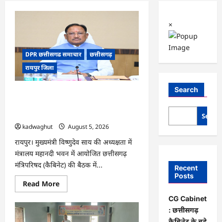
×
DPR छत्तीसगढ समाचार
छत्तीसगढ़
रायपुर जिला
Search
CG Cabinet : छत्तीसगढ़ कैबिनेट के बड़े
फैसले, 500 करोड़ के AI मिशन से लेकर
BEML प्लांट तक कई अहम प्रस्तावों को मंजूरी
Searc
kadwaghut
August 5, 2026
रायपुर। मुख्यमंत्री विष्णुदेव साय की अध्यक्षता में
मंत्रालय महानदी भवन में आयोजित छत्तीसगढ़
मंत्रिपरिषद (कैबिनेट) की बैठक में...
Recent
Posts
Read
Read More
more
about
CG Cabinet
CG
: छत्तीसगढ़
Cabinet
:
कैबिनेट के बड़े