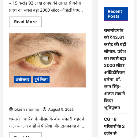
– 15 करोड़ 92 लाख रूपए की लागत से बनेगा
प्रदेश का सबसे बड़ा 2000 सीटर ऑडिटोरियम...
Recent
Posts
Read
Read More
more
about
राजनांदगांव
राजनांदगांव
को ₹43.61
को
₹43.61
करोड़ की बड़ी
करोड़
की
सौगात: प्रदेश
बड़ी
का सबसे बड़ा
सौगात:
प्रदेश
2000 सीटर
का
सबसे
ऑडिटोरियम
बड़ा
बनेगा, डॉ.
छत्तीसगढ़
दुर्ग जिला
2000
सीटर
रमन सिंह-
ऑडिटोरियम
अरुण साव ने
बनेगा,
CG : 8 परिवारों के 2 दर्जन से अधिक लोग
डॉ.
किया
पीलिया-टाइफाइड से बीमार…
रमन
सिंह-
भूमिपूजन
lokesh sharma
August 9, 2026
अरुण
साव
धमतरी । बारिश के मौसम के बीच धमतरी शहर के
CG : 8
ने
किया
अलग-अलग वार्डों में पीलिया और टायफायड के...
परिवारों के 2
भूमिपूजन
दर्जन से