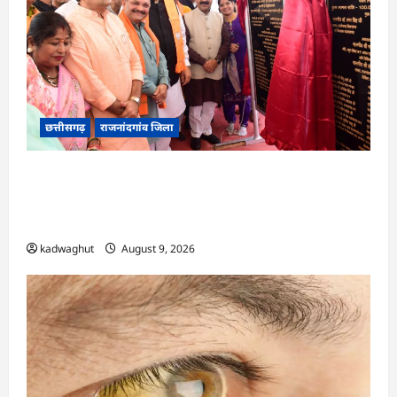
छत्तीसगढ़
राजनांदगांव जिला
राजनांदगांव को ₹43.61 करोड़ की बड़ी सौगात: प्रदेश का
सबसे बड़ा 2000 सीटर ऑडिटोरियम बनेगा, डॉ. रमन
सिंह-अरुण साव ने किया भूमिपूजन
kadwaghut
August 9, 2026