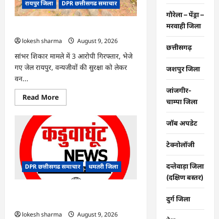
रायपुर जिला
DPR छत्तीसगढ समाचार
गौरेला – पेंड्रा –
मरवाही जिला
CG : वन्यजीव तस्करों पर कड़ी कार्रवाई
lokesh sharma
August 9, 2026
छत्तीसगढ़
सांभर शिकार मामले में 3 आरोपी गिरफ्तार, भेजे
गए जेल रायपुर, वन्यजीवों की सुरक्षा को लेकर
जशपुर जिला
वन...
जांजगीर-
Read
Read More
चाम्पा जिला
more
about
CG
जॉब अपडेट
:
वन्यजीव
तस्करों
पर
टेक्नोलॉजी
कड़ी
कार्रवाई
दन्तेवाड़ा जिला
DPR छत्तीसगढ समाचार
धमतरी जिला
(दक्षिण बस्तर)
CG : जिले में 1 जून से अब तक 678.9
दुर्ग जिला
मिलीमीटर वर्षा दर्ज
lokesh sharma
August 9, 2026