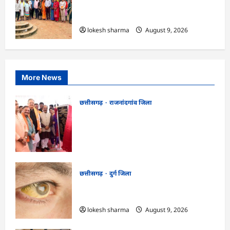
CG : ग्राम पंचायत मुढ़ीपार अंतर्गत विशेष ग्राम
सभा में योजनाओं का सामाजिक अंकेक्षण…
lokesh sharma
August 9, 2026
More News
छत्तीसगढ़
राजनांदगांव जिला
राजनांदगांव को ₹43.61 करोड़ की बड़ी सौगात:
प्रदेश का सबसे बड़ा 2000 सीटर ऑडिटोरियम
बनेगा, डॉ. रमन सिंह-अरुण साव ने किया
भूमिपूजन
kadwaghut
August 9, 2026
छत्तीसगढ़
दुर्ग जिला
CG : 8 परिवारों के 2 दर्जन से अधिक लोग
पीलिया-टाइफाइड से बीमार…
lokesh sharma
August 9, 2026