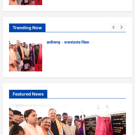
1
भूमिपूजन
kadwaghut
August 9, 2026
Trending Now
ंव जिला
छत्तीसगढ़
दुर्ग जिला
.61 करोड़ की बड़ी सौगात:
CG : 8 परिवारों के 2 दर्जन स
़ा 2000 सीटर ऑडिटोरियम
पीलिया-टाइफाइड से बीमार…
ह-अरुण साव ने किया
lokesh sharma
August 
2
August 9, 2026
Featured News