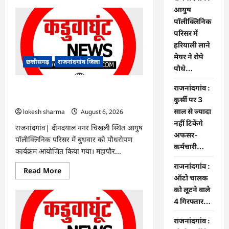
about
Rajnandgaon
आयुष
:
पॉलीक्लिनिक
समाजसेवी,
भाजपा
परिसर में
नेता
हरियाली लाने
एवं
कवि
मेयर ने रोपे
भीखम
छत्तीसगढ़
राजनांदगांव जिला
गांधी
पौधे…
का
निधन,
राजनांदगांव :
क्षेत्र
राजनांदगांव : आयुष पॉलीक्लिनिक परिसर में
में
हरियाली लाने मेयर ने रोपे पौधे…
कुर्सी पर 3
शोक
की
साल से ज्यादा
lokesh sharma
August 6, 2026
लहर
नहीं टिकेंगे
राजनांदगांव| दीनदयाल नगर चिखली स्थित आयुष
अफसर-
पॉलीक्लिनिक परिसर में बुधवार को पौधरोपण
कर्मचारी…
कार्यक्रम आयोजित किया गया। महापौर...
राजनांदगांव :
Read
Read More
more
ऑटो चालक
about
को लूटने वाले
राजनांदगांव
:
4 गिरफ्तार…
आयुष
पॉलीक्लिनिक
परिसर
राजनांदगांव :
में