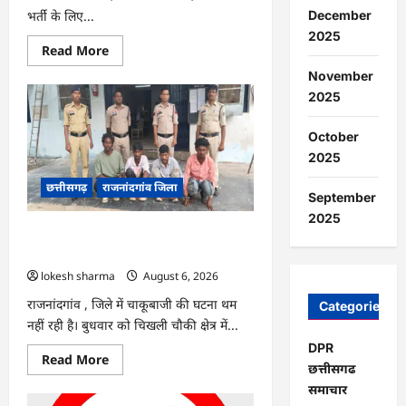
भर्ती के लिए...
December
2025
Read
Read More
more
about
November
राजनांदगांव
2025
:
सीधी
भर्ती
October
के
लिए
2025
जारी
विज्ञापन
छत्तीसगढ़
राजनांदगांव जिला
में
September
संशोधन…
2025
राजनांदगांव : युवक पर चाकू से जानलेवा
हमला, चार आरोपी गिरफ्तार…
lokesh sharma
August 6, 2026
राजनांदगांव , जिले में चाकूबाजी की घटना थम
Categories
नहीं रही है। बुधवार को चिखली चौकी क्षेत्र में...
DPR
Read
Read More
छत्तीसगढ
more
about
समाचार
राजनांदगांव