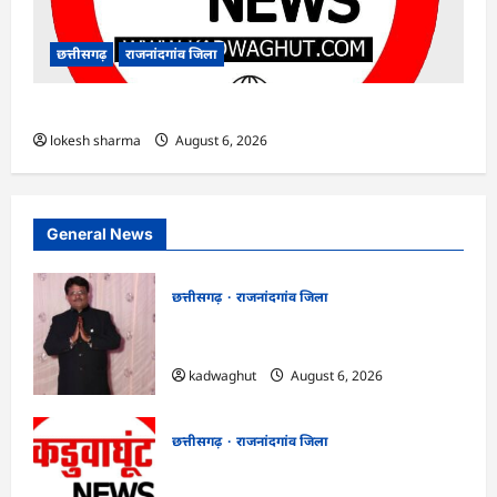
छत्तीसगढ़
राजनांदगांव जिला
राजनांदगांव : ऑटो चालक को लूटने वाले 4 गिरफ्तार…
lokesh sharma
August 6, 2026
General News
छत्तीसगढ़
राजनांदगांव जिला
Rajnandgaon : समाजसेवी, भाजपा नेता एवं
कवि भीखम गांधी का निधन, क्षेत्र में शोक की लहर
kadwaghut
August 6, 2026
छत्तीसगढ़
राजनांदगांव जिला
राजनांदगांव : आयुष पॉलीक्लिनिक परिसर में
हरियाली लाने मेयर ने रोपे पौधे…