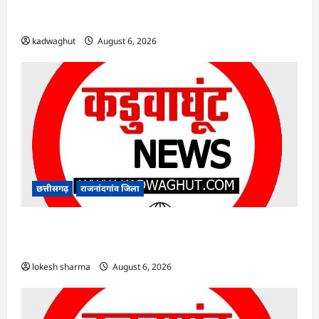
Rajnandgaon : समाजसेवी, भाजपा नेता एवं कवि
भीखम गांधी का निधन, क्षेत्र में शोक की लहर
kadwaghut
August 6, 2026
छत्तीसगढ़
राजनांदगांव जिला
राजनांदगांव : आयुष पॉलीक्लिनिक परिसर में हरियाली
लाने मेयर ने रोपे पौधे…
lokesh sharma
August 6, 2026