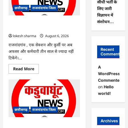
सीधी भर्ती के
हरियाली
लाने
छत्तीसगढ़
राजनांदगांव जिला
लिए जारी
मेयर
ने
विज्ञापन में
रोपे
संशोधन…
पौधे…
राजनांदगांव : कुर्सी पर 3 साल से ज्यादा नहीं
टिकेंगे अफसर-कर्मचारी…
lokesh sharma
August 6, 2026
राजनांदगांव , एक सेक्शन और कुर्सी पर अब
Recent
अफसर और कर्मचारी तीन साल से ज्यादा नहीं
Comments
टिकेंगे।...
A
Read
Read More
more
WordPress
about
Commenter
राजनांदगांव
:
on
Hello
कुर्सी
पर
world!
3
साल
से
ज्यादा
छत्तीसगढ़
राजनांदगांव जिला
नहीं
टिकेंगे
अफसर-
Archives
कर्मचारी…
राजनांदगांव : ऑटो चालक को लूटने वाले 4