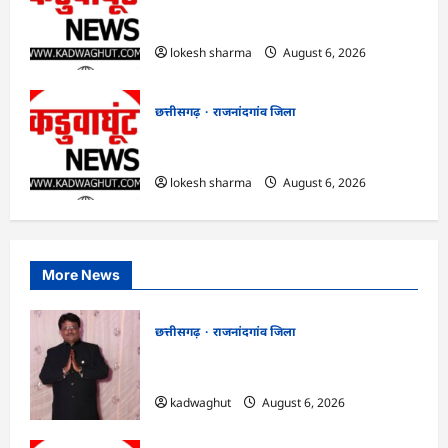
राजनांदगांव : आयुष पॉलीक्लिनिक परिसर में
हरियाली लाने मेयर ने रोपे पौधे…
lokesh sharma
August 6, 2026
छत्तीसगढ़
राजनांदगांव जिला
राजनांदगांव : कुर्सी पर 3 साल से ज्यादा नहीं
टिकेंगे अफसर-कर्मचारी…
lokesh sharma
August 6, 2026
More News
छत्तीसगढ़
राजनांदगांव जिला
Rajnandgaon : समाजसेवी, भाजपा नेता एवं
कवि भीखम गांधी का निधन, क्षेत्र में शोक की लहर
kadwaghut
August 6, 2026