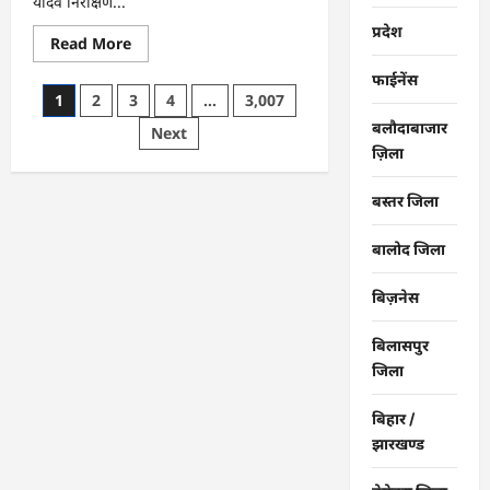
यादव निरीक्षण...
प्रदेश
Read
Read More
more
about
फाईनेंस
राजनांदगांव
Posts
1
2
3
4
…
3,007
:
महापौर
बलौदाबाजार
pagination
Next
ने
फिल्टर
ज़िला
प्लांट
संचालक
से
बस्तर जिला
कहा-
व्यवस्था
दुरुस्त
बालोद जिला
करें…
बिज़नेस
बिलासपुर
जिला
बिहार /
झारखण्ड