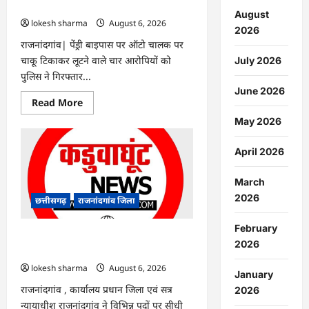
गिरफ्तार…
August
lokesh sharma
August 6, 2026
2026
राजनांदगांव| पेंड्री बाइपास पर ऑटो चालक पर
चाकू टिकाकर लूटने वाले चार आरोपियों को
July 2026
पुलिस ने गिरफ्तार...
June 2026
Read
Read More
more
about
May 2026
राजनांदगांव
:
ऑटो
April 2026
चालक
को
लूटने
March
वाले
4
2026
छत्तीसगढ़
राजनांदगांव जिला
गिरफ्तार…
February
राजनांदगांव : सीधी भर्ती के लिए जारी विज्ञापन
2026
में संशोधन…
lokesh sharma
August 6, 2026
January
राजनांदगांव , कार्यालय प्रधान जिला एवं सत्र
2026
न्यायाधीश राजनांदगांव ने विभिन्न पदों पर सीधी