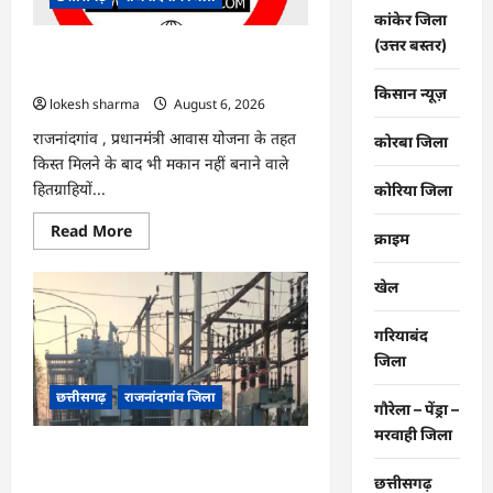
नए
कांकेर जिला
सिस्टम
का
(उत्तर बस्तर)
इंतजार,
राजनांदगांव : किस्त लेकर नहीं बनाया आवास
तापमान
145 हितग्राहियों से होगी वसूली…
और
किसान न्यूज़
उमस
lokesh sharma
August 6, 2026
बढ़ी…
राजनांदगांव , प्रधानमंंत्री आवास योजना के तहत
कोरबा जिला
किस्त मिलने के बाद भी मकान नहीं बनाने वाले
हितग्राहियों...
कोरिया जिला
Read
Read More
क्राइम
more
about
राजनांदगांव
खेल
:
किस्त
लेकर
गरियाबंद
नहीं
बनाया
जिला
आवास
145
छत्तीसगढ़
राजनांदगांव जिला
हितग्राहियों
गौरेला – पेंड्रा –
से
होगी
मरवाही जिला
वसूली…
राजनांदगांव : 107 करोड़ बकाया, प्री-पेड
व्यवस्था में 3 माह का एडवांस लेगी बिजली
छत्तीसगढ़