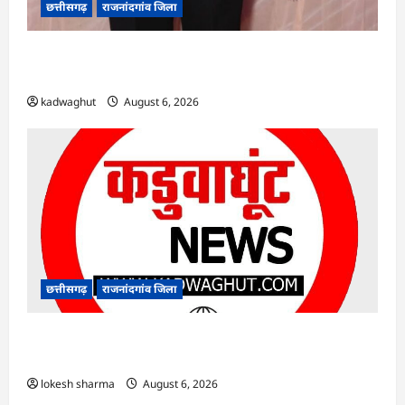
छत्तीसगढ़
राजनांदगांव जिला
Rajnandgaon : समाजसेवी, भाजपा नेता एवं कवि
भीखम गांधी का निधन, क्षेत्र में शोक की लहर
kadwaghut
August 6, 2026
छत्तीसगढ़
राजनांदगांव जिला
राजनांदगांव : आयुष पॉलीक्लिनिक परिसर में हरियाली
लाने मेयर ने रोपे पौधे…
lokesh sharma
August 6, 2026