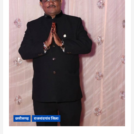
छत्तीसगढ़
राजनांदगांव जिला