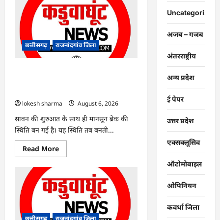
:
युवक
Uncategorized
पर
चाकू
से
अजब – गजब
जानलेवा
हमला,
छत्तीसगढ़
राजनांदगांव जिला
चार
अंतरराष्ट्रीय
आरोपी
गिरफ्तार…
राजनांदगांव : 7 दिन और थमी रहेगी बारिश,
अन्य प्रदेश
नए सिस्टम का इंतजार, तापमान और उमस
बढ़ी…
ई पेपर
lokesh sharma
August 6, 2026
सावन की शुरुआत के साथ ही मानसून ब्रेक की
उत्तर प्रदेश
स्थिति बन गई है। यह स्थिति तब बनती...
एक्सक्लूसिव
Read
Read More
more
about
ऑटोमोबाइल
राजनांदगांव
:
7
ओपिनियन
दिन
और
थमी
कवर्धा जिला
रहेगी
बारिश,
छत्तीसगढ़
राजनांदगांव जिला