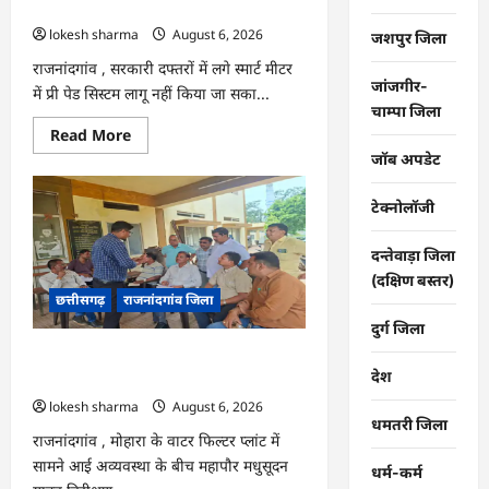
कंपनी…
lokesh sharma
August 6, 2026
जशपुर जिला
राजनांदगांव , सरकारी दफ्तरों में लगे स्मार्ट मीटर
जांजगीर-
में प्री पेड सिस्टम लागू नहीं किया जा सका...
चाम्पा जिला
Read
Read More
more
जॉब अपडेट
about
राजनांदगांव
:
टेक्नोलॉजी
107
करोड़
बकाया,
दन्तेवाड़ा जिला
प्री-
पेड
(दक्षिण बस्तर)
व्यवस्था
छत्तीसगढ़
राजनांदगांव जिला
में
3
दुर्ग जिला
माह
का
राजनांदगांव : महापौर ने फिल्टर प्लांट संचालक
एडवांस
देश
लेगी
से कहा- व्यवस्था दुरुस्त करें…
बिजली
lokesh sharma
August 6, 2026
कंपनी…
धमतरी जिला
राजनांदगांव , मोहारा के वाटर फिल्टर प्लांट में
सामने आई अव्यवस्था के बीच महापौर मधुसूदन
धर्म-कर्म