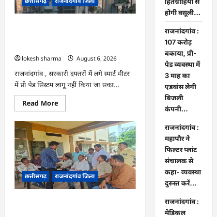
छत्तीसगढ़
राजनांदगांव जिला
हितग्राहियों
हितग्राहियों से
से
होगी वसूली…
होगी
वसूली…
राजनांदगांव : 107 करोड़ बकाया, प्री-पेड
राजनांदगांव :
व्यवस्था में 3 माह का एडवांस लेगी बिजली
107 करोड़
कंपनी…
बकाया, प्री-
lokesh sharma
August 6, 2026
पेड व्यवस्था में
राजनांदगांव , सरकारी दफ्तरों में लगे स्मार्ट मीटर
3 माह का
में प्री पेड सिस्टम लागू नहीं किया जा सका...
एडवांस लेगी
बिजली
Read
Read More
more
कंपनी…
about
राजनांदगांव
राजनांदगांव :
:
107
महापौर ने
करोड़
बकाया,
फिल्टर प्लांट
प्री-
संचालक से
पेड
व्यवस्था
कहा- व्यवस्था
छत्तीसगढ़
राजनांदगांव जिला
में
दुरुस्त करें…
3
माह
का
राजनांदगांव : महापौर ने फिल्टर प्लांट संचालक
राजनांदगांव :
एडवांस
लेगी
से कहा- व्यवस्था दुरुस्त करें…
मेडिकल