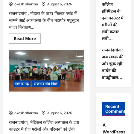
बिजली
lokesh sharma
August 6, 2026
कॉलेज
कंपनी…
हॉस्पिटल के
राजनांदगांव , मोहारा के वाटर फिल्टर प्लांट में
दवा काउंटर में
सामने आई अव्यवस्था के बीच महापौर मधुसूदन
मरीजों की
यादव निरीक्षण...
लंबी कतार
Read
Read More
लगी…
more
about
राजनांदगांव :
राजनांदगांव
:
अब सड़क की
महापौर
ने
ओर झुक रही
फिल्टर
गार्डन की
प्लांट
संचालक
बाउंड्रीवाल…
से
छत्तीसगढ़
राजनांदगांव जिला
कहा-
व्यवस्था
दुरुस्त
करें…
राजनांदगांव : मेडिकल कॉलेज हॉस्पिटल के दवा
काउंटर में मरीजों की लंबी कतार लगी…
Recent
Comments
lokesh sharma
August 6, 2026
राजनांदगांव| मेडिकल कॉलेज अस्पताल के दवा
A
काउंटर में रोज मरीजों और परिजनों को लंबी
WordPress