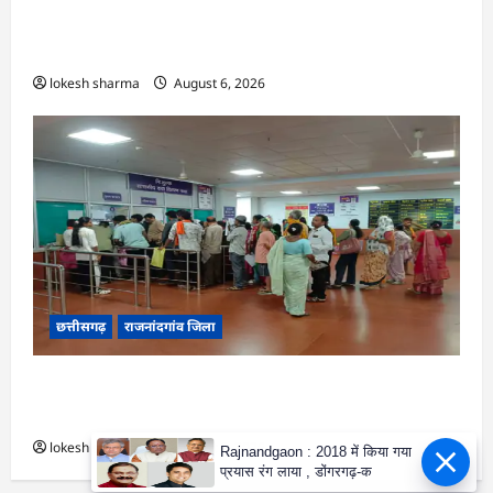
राजनांदगांव : महापौर ने फिल्टर प्लांट संचालक से कहा-
व्यवस्था दुरुस्त करें…
lokesh sharma
August 6, 2026
छत्तीसगढ़
राजनांदगांव जिला
राजनांदगांव : मेडिकल कॉलेज हॉस्पिटल के दवा काउंटर में
मरीजों की लंबी कतार लगी…
lokesh sharma
August 6, 2026
Rajnandgaon : 2018 में किया गया
प्रयास रंग लाया , डोंगरगढ़-क