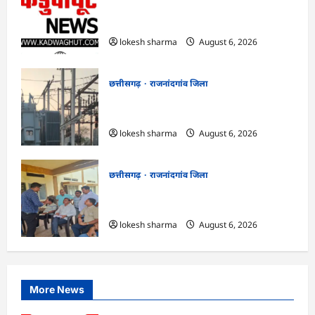
राजनांदगांव : किस्त लेकर नहीं बनाया आवास
145 हितग्राहियों से होगी वसूली…
lokesh sharma
August 6, 2026
छत्तीसगढ़
राजनांदगांव जिला
राजनांदगांव : 107 करोड़ बकाया, प्री-पेड व्यवस्था
में 3 माह का एडवांस लेगी बिजली कंपनी…
lokesh sharma
August 6, 2026
छत्तीसगढ़
राजनांदगांव जिला
राजनांदगांव : महापौर ने फिल्टर प्लांट संचालक से
कहा- व्यवस्था दुरुस्त करें…
lokesh sharma
August 6, 2026
More News