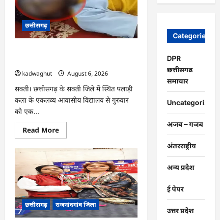
के
बावजूद
भृत्य
कर
छत्तीसगढ़
रहा
Categories
दवा
का
CG: एकलव्य स्कूल हॉस्टल में 9वीं के छात्र ने
वितरण…
DPR
लगाई फांसी, फैली सनसनी …
छत्तीसगढ
kadwaghut
August 6, 2026
समाचार
सक्ती। छत्तीसगढ़ के सक्ती जिले में स्थित पलाड़ी
कला के एकलव्य आवासीय विद्यालय से गुरुवार
Uncategorized
को एक...
अजब – गजब
Read
Read More
more
about
अंतरराष्ट्रीय
CG:
एकलव्य
स्कूल
अन्य प्रदेश
हॉस्टल
में
9वीं
ई पेपर
के
छात्र
छत्तीसगढ़
राजनांदगांव जिला
ने
उत्तर प्रदेश
लगाई
फांसी,