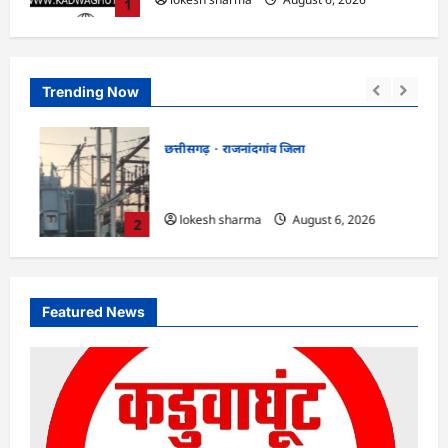
1
Trending Now
छत्तीसगढ़
राजनांदगांव जिला
स
राजनांदगांव : 107 करोड़ बकाया, प्री-पेड व्यवस्था
में 3 माह का एडवांस लेगी बिजली कंपनी…
lokesh sharma
August 6, 2026
2
Featured News