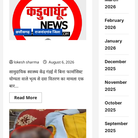
राजनांदगांव
:
2026
अब
सड़क
की
February
ओर
झुक
2026
रही
छत्तीसगढ़
राजनांदगांव जिला
गार्डन
की
January
बाउंड्रीवाल…
राजनांदगांव : सामुदायिक स्वास्थ्य केंद्र में आदेश
2026
के बावजूद भृत्य कर रहा दवा का वितरण…
December
lokesh sharma
August 6, 2026
2025
सामुदायिक स्वास्थ्य केंद्र गंडई में बिना फार्मासिस्ट
योग्यता वाले भृत्य से दवा वितरण का मामला एक
November
बार...
2025
Read
Read More
more
October
about
राजनांदगांव
2025
:
सामुदायिक
स्वास्थ्य
September
केंद्र
2025
में
आदेश