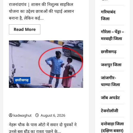
राजनांदगांव | शासन की निशुल्क साइकिल
योजना का उद्देश्य छात्राओं की पढ़ाई आसान
गरियाबंद
बनाना है, लेकिन कई...
जिला
Read
Read More
गौरेला – पेंड्रा –
more
about
मरवाही जिला
राजनांदगांव
:
छात्राओं
छत्तीसगढ़
को
मिली
साइकिल
जशपुर जिला
की
करानी
पड़
जांजगीर-
रही
छत्तीसगढ़
मरम्मत…
चाम्पा जिला
CG : बुजुर्ग महिला से ‘सुरक्षा’ के नाम पर ठगी,
जॉब अपडेट
ऑटो चालक की भूमिका पर भी पुलिस को शक
…
टेक्नोलॉजी
kadwaghut
August 6, 2026
दन्तेवाड़ा जिला
नेहरू चौक के पास ऑटो में सवार दो युवकों ने
(दक्षिण बस्तर)
उनसे बस स्टैंड का रास्ता पूछने के...