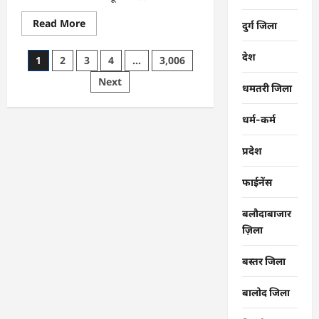
Read
Read More
दुर्ग जिला
more
about
CG
देश
Posts
1
2
3
4
…
3,006
:
बुजुर्ग
pagination
Next
महिला
धमतरी जिला
से
‘सुरक्षा’
के
धर्म-कर्म
नाम
पर
ठगी,
प्रदेश
ऑटो
चालक
की
भूमिका
फाईनेंस
पर
भी
पुलिस
बलौदाबाजार
को
ज़िला
शक
…
बस्तर जिला
बालोद जिला