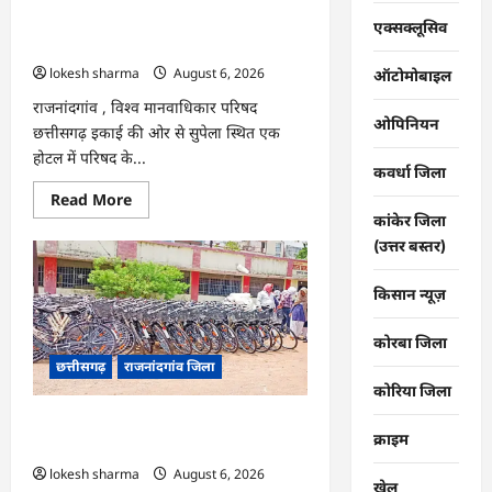
फैली
राजनांदगांव : संगठन की भावी कार्ययोजना पर
एक्सक्लूसिव
सनसनी
…
चर्चा हुई, पदाधिकारियों को प्रमाण-पत्र बांटे…
lokesh sharma
August 6, 2026
ऑटोमोबाइल
राजनांदगांव , विश्व मानवाधिकार परिषद
ओपिनियन
छत्तीसगढ़ इकाई की ओर से सुपेला स्थित एक
होटल में परिषद के...
कवर्धा जिला
Read
Read More
more
कांकेर जिला
about
राजनांदगांव
(उत्तर बस्तर)
:
संगठन
की
किसान न्यूज़
भावी
कार्ययोजना
पर
कोरबा जिला
चर्चा
छत्तीसगढ़
राजनांदगांव जिला
हुई,
पदाधिकारियों
कोरिया जिला
को
प्रमाण-
राजनांदगांव : छात्राओं को मिली साइकिल की
पत्र
क्राइम
बांटे…
करानी पड़ रही मरम्मत…
lokesh sharma
August 6, 2026
खेल