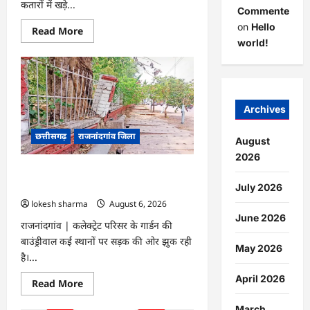
कतारों में खड़े...
Commenter
on
Hello
Read
Read More
more
world!
about
राजनांदगांव
:
मेडिकल
कॉलेज
हॉस्पिटल
के
Archives
दवा
काउंटर
छत्तीसगढ़
राजनांदगांव जिला
में
August
मरीजों
की
2026
लंबी
राजनांदगांव : अब सड़क की ओर झुक रही
कतार
लगी…
गार्डन की बाउंड्रीवाल…
July 2026
lokesh sharma
August 6, 2026
June 2026
राजनांदगांव | कलेक्ट्रेट परिसर के गार्डन की
बाउंड्रीवाल कई स्थानों पर सड़क की ओर झुक रही
May 2026
है।...
April 2026
Read
Read More
more
about
March