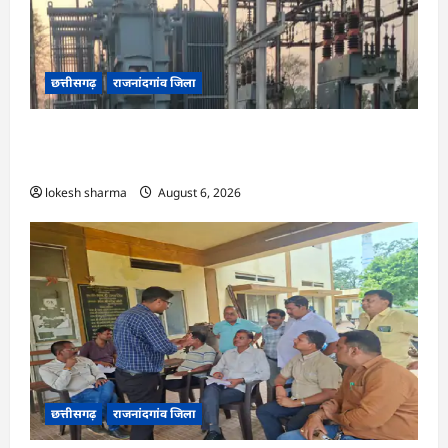
छत्तीसगढ़
राजनांदगांव जिला
राजनांदगांव : 107 करोड़ बकाया, प्री-पेड व्यवस्था में 3
माह का एडवांस लेगी बिजली कंपनी…
lokesh sharma
August 6, 2026
छत्तीसगढ़
राजनांदगांव जिला