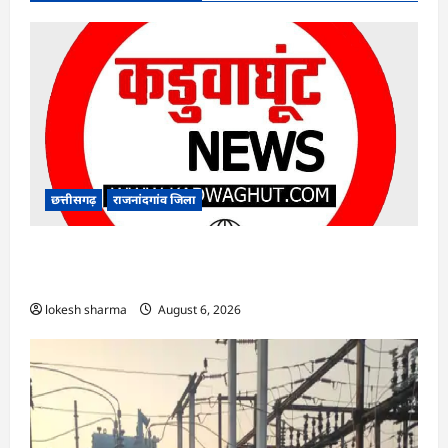
छत्तीसगढ़
राजनांदगांव जिला
राजनांदगांव : किस्त लेकर नहीं बनाया आवास 145
हितग्राहियों से होगी वसूली…
lokesh sharma
August 6, 2026