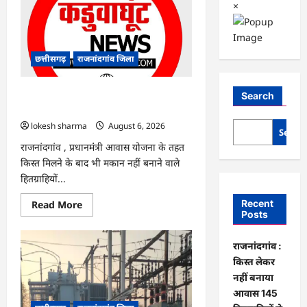
×
छत्तीसगढ़
राजनांदगांव जिला
राजनांदगांव : किस्त लेकर नहीं बनाया आवास
Search
145 हितग्राहियों से होगी वसूली…
lokesh sharma
August 6, 2026
Searc
राजनांदगांव , प्रधानमंंत्री आवास योजना के तहत
किस्त मिलने के बाद भी मकान नहीं बनाने वाले
हितग्राहियों...
Read
Recent
Read More
more
Posts
about
राजनांदगांव
:
राजनांदगांव :
किस्त
लेकर
किस्त लेकर
नहीं
नहीं बनाया
बनाया
आवास
आवास 145
145