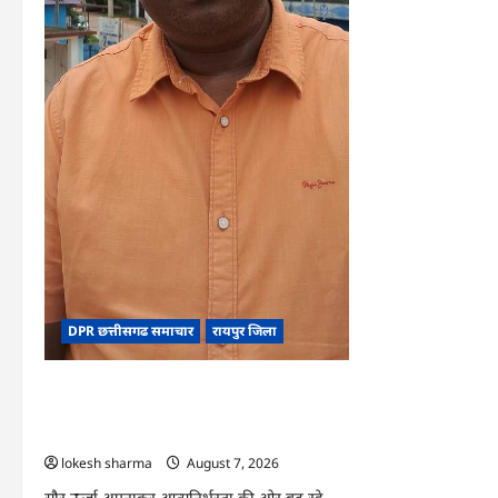
DPR छत्तीसगढ समाचार
रायपुर जिला
CG : पीएम सूर्य घर योजना से घर-घर उजियारा,
बिजली बिल में बचत से परिवारों को मिल रहा
आर्थिक संबल
lokesh sharma
August 7, 2026
सौर ऊर्जा अपनाकर आत्मनिर्भरता की ओर बढ़ रहे