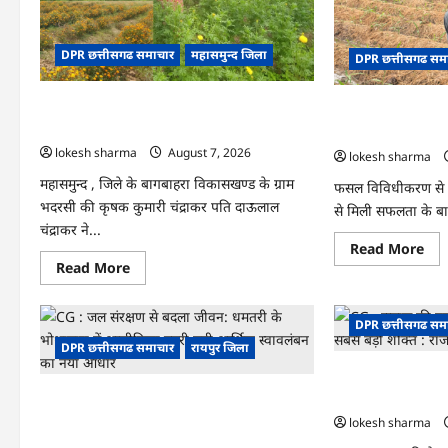
राज्
आधार
स्तर
केंद्र
मॉ
का
एक्
हुआ
DPR छत्तीसगढ समाचार
महासमुन्द जिला
का
DPR छत्तीसगढ सम
शुभारंभ
वीडि
कान्फ
के
CG : गेंदे की खेती से कुमारी चंद्राकर ने बढ़ाई अपनी
CG : धान के साथ अ
जरि
कार्
आमदनी
की तकदीर, पौन एकड़
आय
lokesh sharma
August 7, 2026
lokesh sharma
महासमुन्द , जिले के बागबाहरा विकासखण्ड के ग्राम
फसल विविधीकरण से 
भदरसी की कृषक कुमारी चंद्राकर पति दाऊलाल
से मिली सफलता के बा
चंद्राकर ने...
Re
Read More
mo
Read
Read More
abo
more
CG
about
:
CG
धान
:
DPR छत्तीसगढ सम
के
गेंदे
साथ
DPR छत्तीसगढ समाचार
रायपुर जिला
की
अद
खेती
की
CG : समाज की एकज
से
खेत
कुमारी
सबसे बड़ी शक्ति : र
CG : जल संरक्षण से बदला जीवन : धमतरी के
ने
चंद्राकर
बदल
ने
भोथापारा में आजीविका डबरी बनी आर्थिक
lokesh sharma
किस
बढ़ाई
स्वावलंबन का नया आधार
की