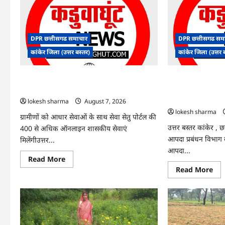
DPR छत्तीसगढ समाचार
DPR छत्तीसगढ सम
कांकेर जिला (उत्तर बस्तर)
कांकेर जिला (उत्तर 
CG : ग्राम पंचायत भैंसासुर में नवीन आधार केंद्र का
CG : आपदा प्रबंधन स
हुआ शुभारंभ
एक्सरसाइज का वीडियो 
कार्यशाला आयोजित
lokesh sharma
August 7, 2026
lokesh sharma
ग्रामीणों को आधार सेवाओं के साथ सेवा सेतु पोर्टल की
उत्तर बस्तर कांकेर , 
400 से अधिक ऑनलाइन शासकीय सेवाएं
आपदा प्रबंधन विभाग के 
मिलेंगीउत्तर...
आपदा...
Read
Read More
more
Re
Read More
about
mo
CG
abo
:
CG
ग्राम
:
पंचायत
आप
भैंसासुर
प्रब
में
संबं
नवीन