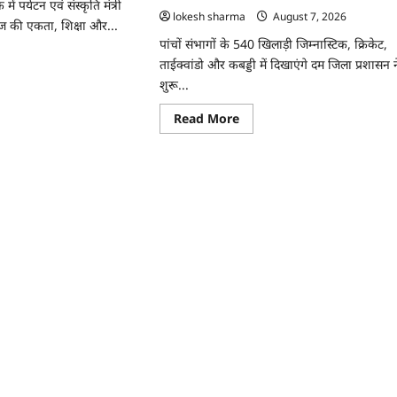
 पर्यटन एवं संस्कृति मंत्री
ीर,
lokesh sharma
August 7, 2026
ाज की एकता, शिक्षा और...
़
पांचों संभागों के 540 खिलाड़ी जिम्नास्टिक, क्रिकेट,
या
ad
ताईक्वांडो और कबड्डी में दिखाएंगे दम जिला प्रशासन न
ं
re
ut
शुरू...
ाफा
Read
Read More
ाज
more
about
ुटता
CG
ाजिक
:
ास
26वीं
राज्य
े
स्तरीय
शालेय
ति
क्रीड़ा
प्रतियोगिता
ेश
की
वाल
मेजबानी
करेगा
जीपीएम,
18
से
21
अगस्त
तक
जुटेंगे
प्रदेशभर
के