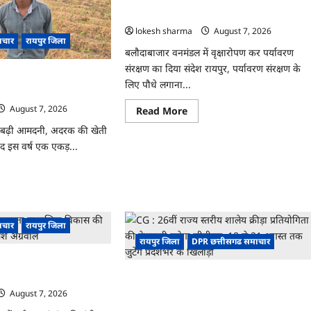
य
जश्न
ीय
को मिला जनसमर्थन
साक्षरता
क
के
सरसाइज
lokesh sharma
August 7, 2026
उल्लास
ाचार
रायपुर जिला
के
यो
बलौदाबाजार वनमंडल में वृक्षारोपण कर पर्यावरण
रूप
्रेंसिंग
में
संरक्षण का दिया संदेश रायपुर, पर्यावरण संरक्षण के
मनाया
दरक की खेती ने बदली किसान
ए
लिए पौधे लगाना...
जाएगा
यशाला
 से कमाया लाखों का मुनाफा
ोजित
August 7, 2026
Read
Read More
more
about
बढ़ी आमदनी, अदरक की खेती
CG
द इस वर्ष एक एकड़...
:
वन
महोत्सव
ad
में
re
‘एक
ut
पेड़
माँ
के
ाचार
रायपुर जिला
नाम’
अभियान
रायपुर जिला
DPR छत्तीसगढ समाचार
को
रक
मिला
ुटता सामाजिक विकास की
जनसमर्थन
ी
ाजेश अग्रवाल
CG : 26वीं राज्य स्तरीय शालेय क्रीड़ा प्रतियोगिता
ी
की मेजबानी करेगा जीपीएम, 18 से 21 अगस्त तक
August 7, 2026
ान
जुटेंगे प्रदेशभर के खिलाड़ी