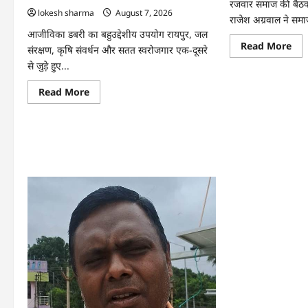
अपनी
रजवार समाज की बैठक में
तकद
आमदनी
lokesh sharma
August 7, 2026
पौन
राजेश अग्रवाल ने सम
एकड
आजीविका डबरी का बहुउद्देशीय उपयोग रायपुर, जल
से
कमा
Re
Read More
संरक्षण, कृषि संवर्धन और सतत स्वरोजगार एक-दूसरे
लाखो
mo
का
abo
से जुड़े हुए...
मुन
CG
:
Read
Read More
सम
more
की
about
एकज
CG
साम
:
विक
जल
की
संरक्षण
सबस
से
बड़ी
बदला
शक्
जीवन
:
:
राज
धमतरी
अग्र
के
भोथापारा
में
आजीविका
डबरी
बनी
आर्थिक
स्वावलंबन
का
नया
आधार