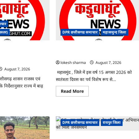
ाचार
बस्तर)
DPR छत्तीसगढ समाचार
महासमुन्द जिला
ंबंधी राज्य स्तरीय मॉक
CG : 15 अगस्त को जिले में आजादी का जश्न
कान्फ्रेंसिंग के जरिए
साक्षरता के उल्लास के रूप में मनाया जाएगा
lokesh sharma
August 7, 2026
August 7, 2026
महासमुंद , जिले में इस वर्ष 15 अगस्त 2026 को
छत्तीसगढ़ शासन राजस्व एवं
स्वतंत्रता दिवस का पर्व विशेष रूप से...
निर्देशानुसार राज्य में बाढ़
Read
Read More
more
about
CG
ad
:
re
15
ut
अगस्त
को
DPR छत्तीसगढ समाचार
रायपुर जिला
जिले
दा
में
ंधन
आजादी
धी
का
CG : वन महोत्सव में ‘एक पेड़ माँ के नाम’ अभियान