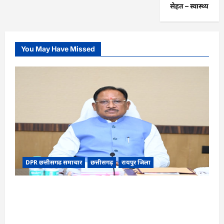
सेहत – स्‍वास्‍थ्‍य
You May Have Missed
DPR छत्तीसगढ समाचार
छत्तीसगढ़
रायपुर जिला
CG Cabinet : छत्तीसगढ़ कैबिनेट के बड़े फैसले, 500
करोड़ के AI मिशन से लेकर BEML प्लांट तक कई अहम
प्रस्तावों को मंजूरी