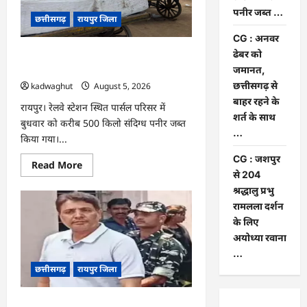
यात्रा
पनीर जब्त …
को
छत्तीसगढ़
रायपुर जिला
लेकर
बनी
CG : अनवर
रणनीति
ढेबर को
CG : रेलवे पार्सल गोदाम से 5 क्विंटल पनीर
जब्त …
जमानत,
छत्तीसगढ़ से
kadwaghut
August 5, 2026
बाहर रहने के
रायपुर। रेलवे स्टेशन स्थित पार्सल परिसर में
शर्त के साथ
बुधवार को करीब 500 किलो संदिग्ध पनीर जब्त
…
किया गया।...
CG : जशपुर
Read
Read More
more
से 204
about
श्रद्धालु प्रभु
CG
:
रामलला दर्शन
रेलवे
पार्सल
के लिए
गोदाम
अयोध्या रवाना
से
5
…
क्विंटल
छत्तीसगढ़
रायपुर जिला
पनीर
जब्त
…
CG : अनवर ढेबर को जमानत, छत्तीसगढ़ से