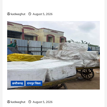
अर्जुनी मंडल की मासिक बैठक संपन्न, संगठन मजबूती और
तिरंगा यात्रा को लेकर बनी रणनीति
kadwaghut
August 5, 2026
छत्तीसगढ़
रायपुर जिला
CG : रेलवे पार्सल गोदाम से 5 क्विंटल पनीर जब्त …
kadwaghut
August 5, 2026