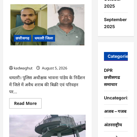
about
CG
2025
:
प्रदेश
में
September
1460
गौधामों
2025
की
होगी
छत्तीसगढ़
धमतरी जिला
स्थापना
…
CG : अवैध शराब के कारोबार पर धमतरी
Categories
पुलिस का प्रहार, दो कोचिए गिरफ्तार …
kadwaghut
August 5, 2026
DPR
छत्तीसगढ
धमतरी। पुलिस अधीक्षक भावना पांडेय के निर्देशन
समाचार
में जिले में अवैध शराब की बिक्री एवं परिवहन
पर...
Uncategorized
Read
Read More
more
अजब – गजब
about
CG
:
अवैध
अंतरराष्ट्रीय
शराब
के