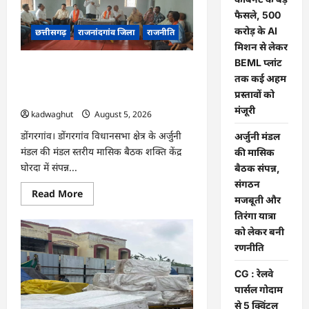
छत्तीसगढ़
कैबिनेट
फैसले, 500
के
करोड़ के AI
बड़े
छत्तीसगढ़
राजनांदगांव जिला
राजनीति
फैसले,
मिशन से लेकर
500
करोड़
BEML प्लांट
अर्जुनी मंडल की मासिक बैठक संपन्न, संगठन
के
तक कई अहम
AI
मजबूती और तिरंगा यात्रा को लेकर बनी
मिशन
प्रस्तावों को
रणनीति
से
लेकर
मंजूरी
kadwaghut
August 5, 2026
BEML
प्लांट
डोंगरगांव। डोंगरगांव विधानसभा क्षेत्र के अर्जुनी
अर्जुनी मंडल
तक
कई
मंडल की मंडल स्तरीय मासिक बैठक शक्ति केंद्र
की मासिक
अहम
घोरदा में संपन्न...
प्रस्तावों
बैठक संपन्न,
को
संगठन
मंजूरी
Read
Read More
मजबूती और
more
about
तिरंगा यात्रा
अर्जुनी
मंडल
को लेकर बनी
की
रणनीति
मासिक
बैठक
संपन्न,
CG : रेलवे
संगठन
मजबूती
पार्सल गोदाम
और
से 5 क्विंटल
तिरंगा