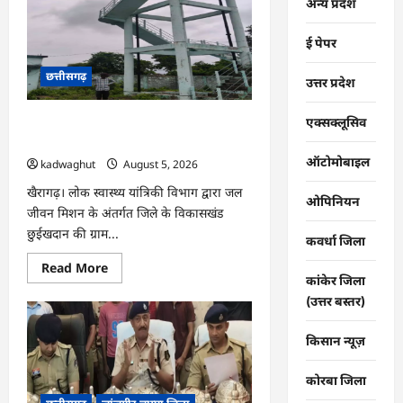
कारोबार
अन्य प्रदेश
पर
धमतरी
पुलिस
ई पेपर
का
प्रहार,
दो
छत्तीसगढ़
उत्तर प्रदेश
कोचिए
गिरफ्तार
…
एक्सक्लूसिव
CG : जल जीवन मिशन से बदली बिड़ौरी गांव
की तस्वीर, हर घर तक पहुंचा स्वच्छ पेयजल …
ऑटोमोबाइल
kadwaghut
August 5, 2026
खैरागढ़। लोक स्वास्थ्य यांत्रिकी विभाग द्वारा जल
ओपिनियन
जीवन मिशन के अंतर्गत जिले के विकासखंड
छुईखदान की ग्राम...
कवर्धा जिला
Read
Read More
more
कांकेर जिला
about
(उत्तर बस्तर)
CG
:
जल
किसान न्यूज़
जीवन
मिशन
से
बदली
कोरबा जिला
बिड़ौरी