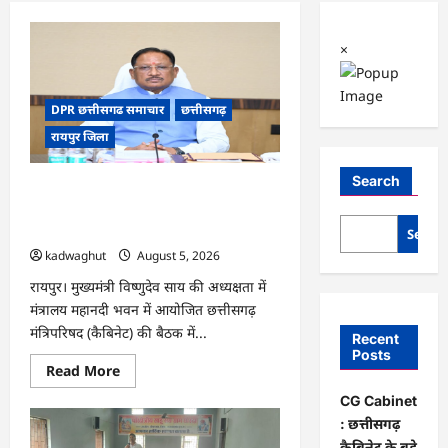
×
DPR छत्तीसगढ समाचार
छत्तीसगढ़
रायपुर जिला
Search
CG Cabinet : छत्तीसगढ़ कैबिनेट के बड़े
फैसले, 500 करोड़ के AI मिशन से लेकर
BEML प्लांट तक कई अहम प्रस्तावों को मंजूरी
Searc
kadwaghut
August 5, 2026
रायपुर। मुख्यमंत्री विष्णुदेव साय की अध्यक्षता में
मंत्रालय महानदी भवन में आयोजित छत्तीसगढ़
मंत्रिपरिषद (कैबिनेट) की बैठक में...
Recent
Posts
Read
Read More
more
about
CG Cabinet
CG
: छत्तीसगढ़
Cabinet
:
कैबिनेट के बड़े