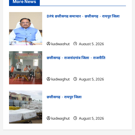
More News
DPR छत्तीसगढ समाचार
छत्तीसगढ़
रायपुर जिला
CG Cabinet : छत्तीसगढ़ कैबिनेट के बड़े फैसले,
500 करोड़ के AI मिशन से लेकर BEML प्लांट
तक कई अहम प्रस्तावों को मंजूरी
kadwaghut
August 5, 2026
छत्तीसगढ़
राजनांदगांव जिला
राजनीति
अर्जुनी मंडल की मासिक बैठक संपन्न, संगठन
मजबूती और तिरंगा यात्रा को लेकर बनी रणनीति
kadwaghut
August 5, 2026
छत्तीसगढ़
रायपुर जिला
CG : रेलवे पार्सल गोदाम से 5 क्विंटल पनीर जब्त
…
kadwaghut
August 5, 2026