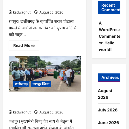
बाहर रहने के शर्त के साथ …
Recent
Comments
kadwaghut
August 5, 2026
रायपुर। छत्तीसगढ़ के बहुचर्चित शराब घोटाला
A
मामले में आरोपी अनवर ढेबर को सुप्रीम कोर्ट से
WordPress
बड़ी राहत...
Commenter
on
Hello
Read
Read More
more
world!
about
CG
:
अनवर
ढेबर
को
जमानत,
Archives
छत्तीसगढ़
छत्तीसगढ़
जशपुर जिला
से
बाहर
August
रहने
के
2026
CG : जशपुर से 204 श्रद्धालु प्रभु रामलला
शर्त
दर्शन के लिए अयोध्या रवाना …
के
साथ
July 2026
kadwaghut
August 5, 2026
…
जशपुर। मुख्यमंत्री विष्णु देव साय के नेतृत्व में
June 2026
संचालित श्री रामलला दर्शन योजना के अंतर्गत