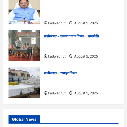
CG Cabinet : छत्तीसगढ़ कैबिनेट के बड़े फैसले,
500 करोड़ के AI मिशन से लेकर BEML प्लांट
तक कई अहम प्रस्तावों को मंजूरी
kadwaghut
August 5, 2026
छत्तीसगढ़
राजनांदगांव जिला
राजनीति
अर्जुनी मंडल की मासिक बैठक संपन्न, संगठन
मजबूती और तिरंगा यात्रा को लेकर बनी रणनीति
kadwaghut
August 5, 2026
छत्तीसगढ़
रायपुर जिला
CG : रेलवे पार्सल गोदाम से 5 क्विंटल पनीर जब्त
…
kadwaghut
August 5, 2026
Global News