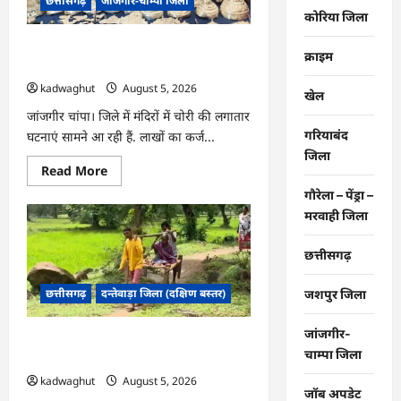
छत्तीसगढ़
जांजगीर-चाम्पा जिला
गांव
की
कोरिया जिला
तस्वीर,
हर
CG : दो भाई लगातार मंदिरों में कर रहे थे चोरी,
घर
क्राइम
तक
जांजगीर पुलिस का खुलासा …
पहुंचा
kadwaghut
August 5, 2026
स्वच्छ
खेल
पेयजल
…
जांजगीर चांपा। जिले में मंदिरों में चोरी की लगातार
गरियाबंद
घटनाएं सामने आ रही हैं. लाखों का कर्ज...
जिला
Read
Read More
more
about
गौरेला – पेंड्रा –
CG
मरवाही जिला
:
दो
भाई
छत्तीसगढ़
लगातार
मंदिरों
में
छत्तीसगढ़
दन्तेवाड़ा जिला (दक्षिण बस्तर)
जशपुर जिला
कर
रहे
थे
चोरी,
जांजगीर-
CG : खाट ही एक सहारा, ग्रामीण ऐसे बचा रहे
जांजगीर
चाम्पा जिला
पुलिस
अपनों की जान …
का
kadwaghut
August 5, 2026
खुलासा
जॉब अपडेट
…