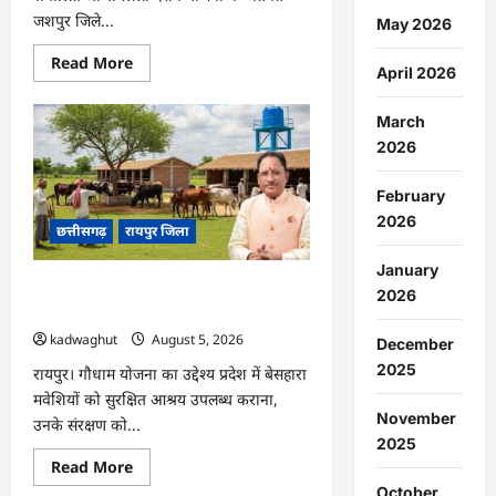
जशपुर जिले...
May 2026
Read
Read More
April 2026
more
about
CG
March
:
जशपुर
2026
से
204
श्रद्धालु
February
प्रभु
रामलला
2026
छत्तीसगढ़
रायपुर जिला
दर्शन
के
लिए
January
अयोध्या
CG : प्रदेश में 1460 गौधामों की होगी स्थापना
रवाना
2026
…
…
kadwaghut
August 5, 2026
December
2025
रायपुर। गौधाम योजना का उद्देश्य प्रदेश में बेसहारा
मवेशियों को सुरक्षित आश्रय उपलब्ध कराना,
November
उनके संरक्षण को...
2025
Read
Read More
more
October