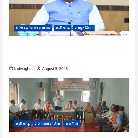
DPR छत्तीसगढ समाचार
छत्तीसगढ़
रायपुर जिला
CG Cabinet : छत्तीसगढ़ कैबिनेट के बड़े फैसले, 500
करोड़ के AI मिशन से लेकर BEML प्लांट तक कई अहम
प्रस्तावों को मंजूरी
kadwaghut
August 5, 2026
छत्तीसगढ़
राजनांदगांव जिला
राजनीति