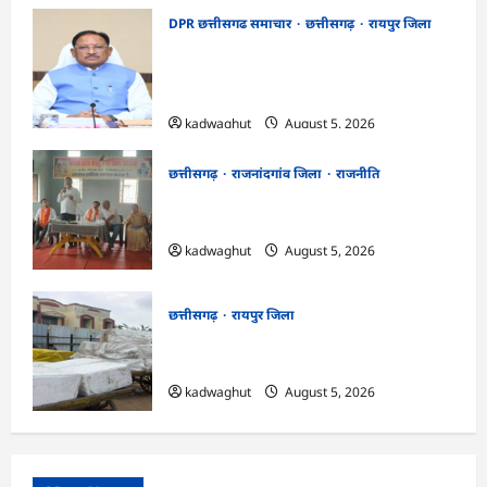
DPR छत्तीसगढ समाचार
छत्तीसगढ़
रायपुर जिला
CG Cabinet : छत्तीसगढ़ कैबिनेट के बड़े फैसले,
500 करोड़ के AI मिशन से लेकर BEML प्लांट
तक कई अहम प्रस्तावों को मंजूरी
kadwaghut
August 5, 2026
छत्तीसगढ़
राजनांदगांव जिला
राजनीति
अर्जुनी मंडल की मासिक बैठक संपन्न, संगठन
मजबूती और तिरंगा यात्रा को लेकर बनी रणनीति
kadwaghut
August 5, 2026
छत्तीसगढ़
रायपुर जिला
CG : रेलवे पार्सल गोदाम से 5 क्विंटल पनीर जब्त
…
kadwaghut
August 5, 2026