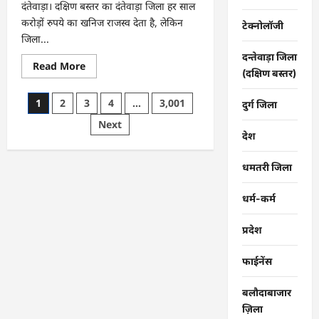
दंतेवाड़ा। दक्षिण बस्तर का दंतेवाड़ा जिला हर साल
करोड़ों रुपये का खनिज राजस्व देता है, लेकिन
टेक्नोलॉजी
जिला...
दन्तेवाड़ा जिला
Read
Read More
(दक्षिण बस्तर)
more
about
CG
Posts
1
2
3
4
…
3,001
:
दुर्ग जिला
खाट
pagination
Next
ही
एक
देश
सहारा,
ग्रामीण
ऐसे
धमतरी जिला
बचा
रहे
अपनों
धर्म-कर्म
की
जान
…
प्रदेश
फाईनेंस
बलौदाबाजार
ज़िला