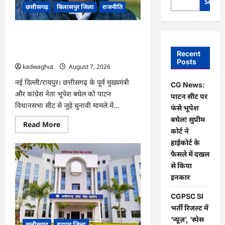
Searc
छत्तीसगढ़
बिलासपुर जिला
राजनीति
CG News: पाटन सीट पर फंसे भूपेश बघेल!
सुप्रीम कोर्ट ने हाईकोर्ट के फैसले में दखल से
Recent
किया इनकार
Posts
kadwaghut
August 7, 2026
नई दिल्ली/रायपुर। छत्तीसगढ़ के पूर्व मुख्यमंत्री
CG News:
और कांग्रेस नेता भूपेश बघेल को पाटन
पाटन सीट पर
विधानसभा सीट से जुड़े चुनावी मामले में...
फंसे भूपेश
बघेल! सुप्रीम
Read
Read More
more
कोर्ट ने
about
हाईकोर्ट के
CG
News:
फैसले में दखल
पाटन
सीट
से किया
पर
इनकार
फंसे
भूपेश
बघेल!
CGPSC SI
सुप्रीम
कोर्ट
भर्ती रिजल्ट में
ने
‘न्यूज़’, ‘स्पेस
हाईकोर्ट
छत्तीसगढ़
रायपुर जिला