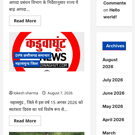
आपदा प्रबंधन विभाग के निर्देशानुसार राज्य में
Commenter
बाढ़ आपदा...
on
Hello
world!
Read
Read More
more
about
CG
:
आपदा
प्रबंधन
Archives
संबंधी
राज्य
DPR छत्तीसगढ समाचार
स्तरीय
August
मॉक
महासमुन्द जिला
एक्सरसाइज
2026
का
वीडियो
कान्फ्रेंसिंग
CG : 15 अगस्त को जिले में आजादी का जश्न
July 2026
के
साक्षरता के उल्लास के रूप में मनाया जाएगा
जरिए
कार्यशाला
lokesh sharma
August 7, 2026
June 2026
आयोजित
महासमुंद , जिले में इस वर्ष 15 अगस्त 2026 को
May 2026
स्वतंत्रता दिवस का पर्व विशेष रूप से...
April 2026
Read
Read More
more
about
CG
March