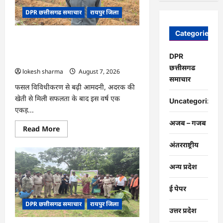
चंद्राकर
ने
DPR छत्तीसगढ समाचार
रायपुर जिला
बढ़ाई
अपनी
आमदनी
Categories
CG : धान के साथ अदरक की खेती ने बदली
किसान की तकदीर, पौन एकड़ से कमाया लाखों
DPR
का मुनाफा
छत्तीसगढ
lokesh sharma
August 7, 2026
समाचार
फसल विविधीकरण से बढ़ी आमदनी, अदरक की
खेती से मिली सफलता के बाद इस वर्ष एक
Uncategorized
एकड़...
अजब – गजब
Read
Read More
more
about
अंतरराष्ट्रीय
CG
:
धान
अन्य प्रदेश
के
साथ
अदरक
ई पेपर
की
खेती
DPR छत्तीसगढ समाचार
रायपुर जिला
ने
उत्तर प्रदेश
बदली
किसान