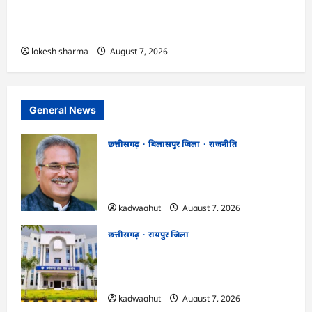
एक्सरसाइज का वीडियो कान्फ्रेंसिंग के जरिए कार्यशाला
आयोजित
lokesh sharma
August 7, 2026
General News
छत्तीसगढ़
बिलासपुर जिला
राजनीति
CG News: पाटन सीट पर फंसे भूपेश बघेल!
सुप्रीम कोर्ट ने हाईकोर्ट के फैसले में दखल से किया
इनकार
kadwaghut
August 7, 2026
छत्तीसगढ़
रायपुर जिला
CGPSC SI भर्ती रिजल्ट में ‘न्यूज़’, ‘स्पेस रानी’
और ‘हे राम’ जैसे नामों पर बवाल, आयोग ने दी
सफाई
kadwaghut
August 7, 2026