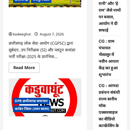
के
रानी’ और ‘हे
फैसले
राम’ जैसे नामों
में
दखल
CGPSC SI भर्ती रिजल्ट में ‘न्यूज़’, ‘स्पेस रानी’
पर बवाल,
से
और ‘हे राम’ जैसे नामों पर बवाल, आयोग ने दी
किया
आयोग ने दी
इनकार
सफाई
सफाई
kadwaghut
August 7, 2026
CG : ग्राम
छत्तीसगढ़ लोक सेवा आयोग (CGPSC) द्वारा
पंचायत
सूबेदार, उप निरीक्षक (SI) और प्लाटून कमांडर
भैंसासुर में
भर्ती परीक्षा-2025 के प्रारंभिक...
नवीन आधार
Read
Read More
केंद्र का हुआ
more
शुभारंभ
about
CGPSC
SI
CG : आपदा
भर्ती
रिजल्ट
प्रबंधन संबंधी
में
राज्य स्तरीय
‘न्यूज़’,
DPR छत्तीसगढ समाचार
‘स्पेस
मॉक
रानी’
कांकेर जिला (उत्तर बस्तर)
और
एक्सरसाइज
‘हे
का वीडियो
राम’
जैसे
CG : ग्राम पंचायत भैंसासुर में नवीन आधार केंद्र
कान्फ्रेंसिंग के
नामों
का हुआ शुभारंभ