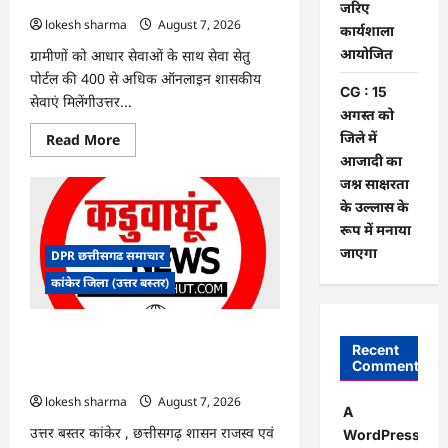
पर
जरिए
बवाल,
lokesh sharma
August 7, 2026
कार्यशाला
आयोग
ने
आयोजित
ग्रामीणों को आधार सेवाओं के साथ सेवा सेतु
दी
सफाई
पोर्टल की 400 से अधिक ऑनलाइन शासकीय
CG : 15
सेवाएं मिलेंगीउत्तर...
अगस्त को
जिले में
Read
Read More
more
आजादी का
about
CG
जश्न साक्षरता
:
के उल्लास के
ग्राम
पंचायत
रूप में मनाया
भैंसासुर
में
जाएगा
DPR छत्तीसगढ समाचार
नवीन
आधार
कांकेर जिला (उत्तर बस्तर)
केंद्र
का
हुआ
शुभारंभ
CG : आपदा प्रबंधन संबंधी राज्य स्तरीय मॉक
Recent
एक्सरसाइज का वीडियो कान्फ्रेंसिंग के जरिए
Comments
कार्यशाला आयोजित
lokesh sharma
August 7, 2026
A
उत्तर बस्तर कांकेर , छत्तीसगढ़ शासन राजस्व एवं
WordPress