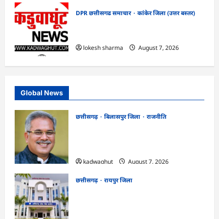
DPR छत्तीसगढ समाचार
कांकेर जिला (उत्तर बस्तर)
CG : ग्राम पंचायत भैंसासुर में नवीन आधार केंद्र
का हुआ शुभारंभ
lokesh sharma
August 7, 2026
Global News
छत्तीसगढ़
बिलासपुर जिला
राजनीति
CG News: पाटन सीट पर फंसे भूपेश बघेल!
सुप्रीम कोर्ट ने हाईकोर्ट के फैसले में दखल से किया
इनकार
kadwaghut
August 7, 2026
छत्तीसगढ़
रायपुर जिला
CGPSC SI भर्ती रिजल्ट में ‘न्यूज़’, ‘स्पेस रानी’
और ‘हे राम’ जैसे नामों पर बवाल, आयोग ने दी
सफाई