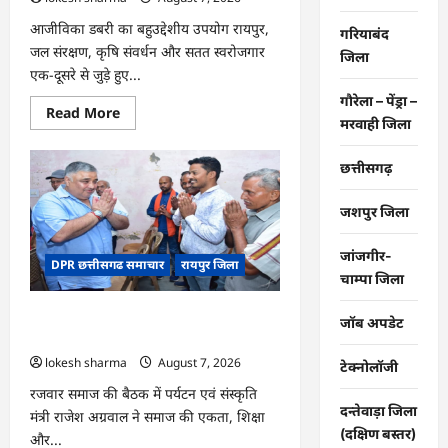
आजीविका डबरी का बहुउद्देशीय उपयोग रायपुर,
गरियाबंद
जल संरक्षण, कृषि संवर्धन और सतत स्वरोजगार
जिला
एक-दूसरे से जुड़े हुए...
गौरेला – पेंड्रा –
Read
Read More
मरवाही जिला
more
about
CG
:
छत्तीसगढ़
जल
संरक्षण
से
जशपुर जिला
बदला
जीवन
:
जांजगीर-
DPR छत्तीसगढ समाचार
रायपुर जिला
धमतरी
चाम्पा जिला
के
भोथापारा
में
CG : समाज की एकजुटता सामाजिक विकास
आजीविका
जॉब अपडेट
डबरी
की सबसे बड़ी शक्ति : राजेश अग्रवाल
बनी
lokesh sharma
August 7, 2026
आर्थिक
टेक्नोलॉजी
स्वावलंबन
का
रजवार समाज की बैठक में पर्यटन एवं संस्कृति
नया
दन्तेवाड़ा जिला
मंत्री राजेश अग्रवाल ने समाज की एकता, शिक्षा
आधार
(दक्षिण बस्तर)
और...