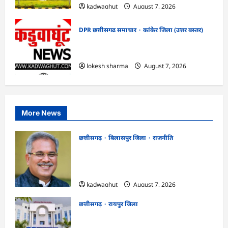
kadwaghut
August 7, 2026
DPR छत्तीसगढ समाचार
कांकेर जिला (उत्तर बस्तर)
CG : ग्राम पंचायत भैंसासुर में नवीन आधार केंद्र
का हुआ शुभारंभ
lokesh sharma
August 7, 2026
More News
छत्तीसगढ़
बिलासपुर जिला
राजनीति
CG News: पाटन सीट पर फंसे भूपेश बघेल!
सुप्रीम कोर्ट ने हाईकोर्ट के फैसले में दखल से किया
इनकार
kadwaghut
August 7, 2026
छत्तीसगढ़
रायपुर जिला
CGPSC SI भर्ती रिजल्ट में ‘न्यूज़’, ‘स्पेस रानी’
और ‘हे राम’ जैसे नामों पर बवाल, आयोग ने दी