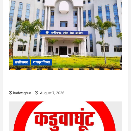
छत्तीसगढ़
रायपुर जिला
CGPSC SI भर्ती रिजल्ट में ‘न्यूज़’, ‘स्पेस रानी’ और ‘हे
राम’ जैसे नामों पर बवाल, आयोग ने दी सफाई
kadwaghut
August 7, 2026