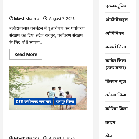
की
CG : वन महोत्सव में ‘एक पेड़ माँ के नाम’
तकदीर,
एक्सक्लूसिव
पौन
अभियान को मिला जनसमर्थन
एकड़
lokesh sharma
August 7, 2026
से
ऑटोमोबाइल
कमाया
लाखों
बलौदाबाजार वनमंडल में वृक्षारोपण कर पर्यावरण
का
ओपिनियन
संरक्षण का दिया संदेश रायपुर, पर्यावरण संरक्षण
मुनाफा
के लिए पौधे लगाना...
कवर्धा जिला
Read
Read More
more
कांकेर जिला
about
CG
(उत्तर बस्तर)
:
वन
महोत्सव
किसान न्यूज़
में
‘एक
पेड़
कोरबा जिला
माँ
DPR छत्तीसगढ समाचार
रायपुर जिला
के
नाम’
कोरिया जिला
अभियान
को
CG : जल संरक्षण से बदला जीवन : धमतरी के
मिला
क्राइम
जनसमर्थन
भोथापारा में आजीविका डबरी बनी आर्थिक
स्वावलंबन का नया आधार
खेल
lokesh sharma
August 7, 2026