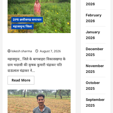
:
2026
15
अगस्त
को
February
जिले
में
DPR छत्तीसगढ समाचार
2026
आजादी
महासमुन्द जिला
का
जश्न
January
साक्षरता
के
2026
CG : गेंदे की खेती से कुमारी चंद्राकर ने बढ़ाई
उल्लास
के
अपनी आमदनी
रूप
December
lokesh sharma
August 7, 2026
में
मनाया
2025
जाएगा
महासमुन्द , जिले के बागबाहरा विकासखण्ड के
ग्राम भदरसी की कृषक कुमारी चंद्राकर पति
November
दाऊलाल चंद्राकर ने...
2025
Read
Read More
October
more
about
2025
CG
:
गेंदे
September
की
खेती
2025
से
कुमारी