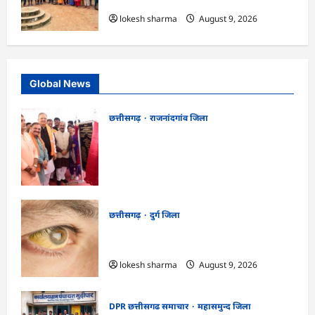
सभा में योजनाओं का सामाजिक अंकेक्षण…
lokesh sharma
August 9, 2026
Global News
छत्तीसगढ़
राजनांदगांव जिला
राजनांदगांव को ₹43.61 करोड़ की बड़ी सौगात:
प्रदेश का सबसे बड़ा 2000 सीटर ऑडिटोरियम
बनेगा, डॉ. रमन सिंह-अरुण साव ने किया
भूमिपूजन
kadwaghut
August 9, 2026
छत्तीसगढ़
दुर्ग जिला
CG : 8 परिवारों के 2 दर्जन से अधिक लोग
पीलिया-टाइफाइड से बीमार…
lokesh sharma
August 9, 2026
DPR छत्तीसगढ समाचार
महासमुन्द जिला