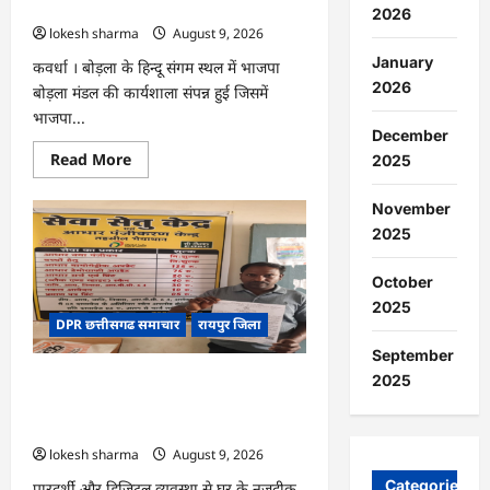
मॉप-
जसविंदर बग्गा
2026
अप
lokesh sharma
August 9, 2026
राउंड…
January
कवर्धा । बोड़ला के हिन्दू संगम स्थल में भाजपा
2026
बोड़ला मंडल की कार्यशाला संपन्न हुई जिसमें
भाजपा...
December
Read
Read More
2025
more
about
CG
November
:
2025
हमारी
आन,
बान
और
October
शान
2025
है
DPR छत्तीसगढ समाचार
रायपुर जिला
तिरंगा
:
September
जसविंदर
बग्गा
2025
CG : सेवा सेतु बना विद्यार्थियों के भविष्य का
संबल, छात्रा संजना को समय पर मिला जाति
प्रमाण पत्र
lokesh sharma
August 9, 2026
Categories
पारदर्शी और डिजिटल व्यवस्था से घर के नजदीक