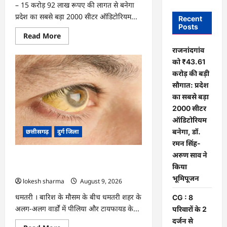
– 15 करोड़ 92 लाख रूपए की लागत से बनेगा
प्रदेश का सबसे बड़ा 2000 सीटर ऑडिटोरियम...
Recent
Posts
Read
Read More
more
about
राजनांदगांव
राजनांदगांव
को ₹43.61
को
₹43.61
करोड़ की बड़ी
करोड़
की
सौगात: प्रदेश
बड़ी
का सबसे बड़ा
सौगात:
प्रदेश
2000 सीटर
का
सबसे
ऑडिटोरियम
बड़ा
बनेगा, डॉ.
छत्तीसगढ़
दुर्ग जिला
2000
सीटर
रमन सिंह-
ऑडिटोरियम
अरुण साव ने
बनेगा,
CG : 8 परिवारों के 2 दर्जन से अधिक लोग
डॉ.
किया
पीलिया-टाइफाइड से बीमार…
रमन
सिंह-
भूमिपूजन
lokesh sharma
August 9, 2026
अरुण
साव
धमतरी । बारिश के मौसम के बीच धमतरी शहर के
CG : 8
ने
किया
अलग-अलग वार्डों में पीलिया और टायफायड के...
परिवारों के 2
भूमिपूजन
दर्जन से