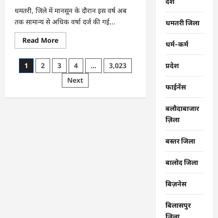
देश
धमतरी, जिले में मानसून के दौरान इस वर्ष अब
तक सामान्य से अधिक वर्षा दर्ज की गई...
धमतरी जिला
Read
Read More
धर्म-कर्म
more
about
CG
Posts
1
2
3
4
…
3,023
प्रदेश
:
जिले
pagination
Next
में
1
फाईनेंस
जून
से
अब
बलौदाबाजार
तक
ज़िला
678.9
मिलीमीटर
वर्षा
बस्तर जिला
दर्ज
बालोद जिला
बिज़नेस
बिलासपुर
जिला