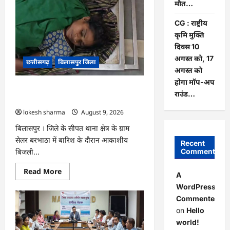
मौत…
मुढ़ीपार
अंतर्गत
विशेष
CG : राष्ट्रीय
ग्राम
कृमि मुक्ति
सभा
में
दिवस 10
योजनाओं
का
अगस्त को, 17
छत्तीसगढ़
बिलासपुर जिला
सामाजिक
अगस्त को
अंकेक्षण…
होगा मॉप-अप
CG : आकाशीय बिजली का कहर, खेत से लौट
राउंड…
रही महिला की मौत…
lokesh sharma
August 9, 2026
बिलासपुर । जिले के सीपत थाना क्षेत्र के ग्राम
सेलर बरभाठा में बारिश के दौरान आकाशीय
Recent
बिजली...
Comments
Read
Read More
A
more
about
WordPress
CG
Commenter
:
आकाशीय
on
Hello
बिजली
का
world!
कहर,