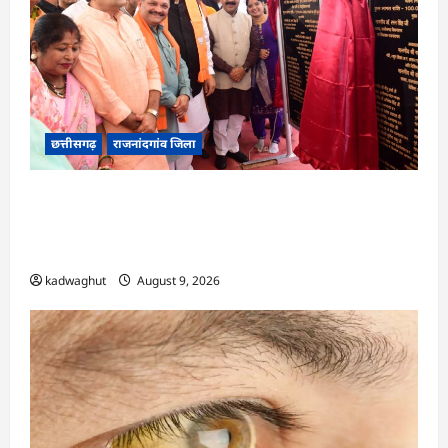
छत्तीसगढ़
राजनांदगांव जिला
राजनांदगांव को ₹43.61 करोड़ की बड़ी सौगात: प्रदेश का
सबसे बड़ा 2000 सीटर ऑडिटोरियम बनेगा, डॉ. रमन
सिंह-अरुण साव ने किया भूमिपूजन
kadwaghut
August 9, 2026