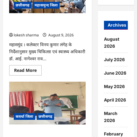
खेत
छत्तीसगढ़
महासमुन्द जिला
से
लौट
रही
महिला
CG : राष्ट्रीय कृमि मुक्ति दिवस 10 अगस्त को,
की
Archives
17 अगस्त को होगा मॉप-अप राउंड…
मौत…
lokesh sharma
August 9, 2026
August
महासमुंद । कलेक्टर विनय कुमार लंगेह के
2026
निर्देशानुसार मुख्य चिकित्सा एवं स्वास्थ्य अधिकारी
डॉ. आई. नागेश्वर राव...
July 2026
Read
Read More
June 2026
more
about
CG
May 2026
:
राष्ट्रीय
कृमि
मुक्ति
April 2026
दिवस
10
अगस्त
March
कवर्धा जिला
छत्तीसगढ़
को,
2026
17
अगस्त
को
CG : हमारी आन, बान और शान है तिरंगा :
होगा
February