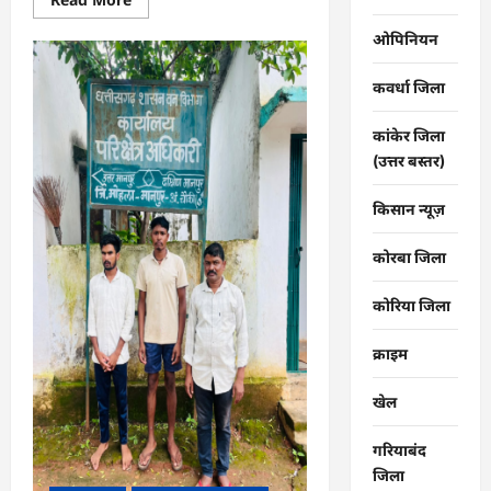
more
about
ओपिनियन
CG
:
गंगरेल
कवर्धा जिला
के
जंगलों
से
गहरे
कांकेर जिला
जख्मों
(उत्तर बस्तर)
के
साथ
रेस्क्यू
किसान न्यूज़
हुआ
अजगर…
कोरबा जिला
कोरिया जिला
क्राइम
खेल
गरियाबंद
जिला