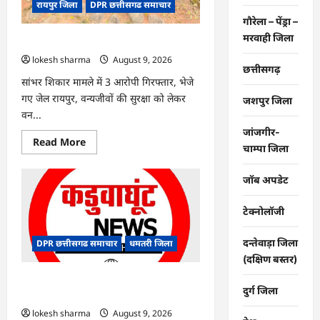
रायपुर जिला
DPR छत्तीसगढ समाचार
गौरेला – पेंड्रा –
मरवाही जिला
CG : वन्यजीव तस्करों पर कड़ी कार्रवाई
lokesh sharma
August 9, 2026
छत्तीसगढ़
सांभर शिकार मामले में 3 आरोपी गिरफ्तार, भेजे
गए जेल रायपुर, वन्यजीवों की सुरक्षा को लेकर
जशपुर जिला
वन...
जांजगीर-
Read
Read More
चाम्पा जिला
more
about
CG
जॉब अपडेट
:
वन्यजीव
तस्करों
पर
टेक्नोलॉजी
कड़ी
कार्रवाई
दन्तेवाड़ा जिला
DPR छत्तीसगढ समाचार
धमतरी जिला
(दक्षिण बस्तर)
CG : जिले में 1 जून से अब तक 678.9
दुर्ग जिला
मिलीमीटर वर्षा दर्ज
lokesh sharma
August 9, 2026