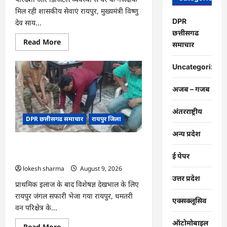
मिल रही शासकीय सेवाएं रायपुर, मुख्यमंत्री विष्णु
DPR
देव साय...
छत्तीसगढ
Read
Read More
समाचार
more
about
CG
Uncategorized
:
सेवा
सेतु
अजब – गजब
बना
विद्यार्थियों
के
अंतरराष्ट्रीय
भविष्य
DPR छत्तीसगढ समाचार
रायपुर जिला
का
संबल,
छात्रा
अन्य प्रदेश
संजना
CG : गंगरेल के जंगलों से गहरे जख्मों के साथ
को
समय
रेस्क्यू हुआ अजगर…
ई पेपर
पर
lokesh sharma
August 9, 2026
मिला
जाति
उत्तर प्रदेश
प्रमाण
प्राथमिक इलाज के बाद विशेषज्ञ देखभाल के लिए
पत्र
रायपुर जंगल सफारी भेजा गया रायपुर, धमतरी
एक्सक्लूसिव
वन परिक्षेत्र के...
ऑटोमोबाइल
Read
Read More