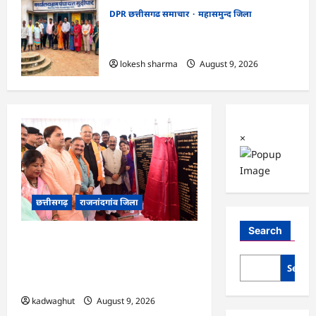
DPR छत्तीसगढ समाचार
महासमुन्द जिला
CG : ग्राम पंचायत मुढ़ीपार अंतर्गत विशेष ग्राम
सभा में योजनाओं का सामाजिक अंकेक्षण…
lokesh sharma
August 9, 2026
×
छत्तीसगढ़
राजनांदगांव जिला
Search
राजनांदगांव को ₹43.61 करोड़ की बड़ी
सौगात: प्रदेश का सबसे बड़ा 2000 सीटर
Searc
ऑडिटोरियम बनेगा, डॉ. रमन सिंह-अरुण साव
ने किया भूमिपूजन
kadwaghut
August 9, 2026