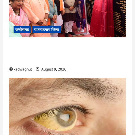
छत्तीसगढ़
राजनांदगांव जिला
राजनांदगांव को ₹43.61 करोड़ की बड़ी सौगात: प्रदेश का
सबसे बड़ा 2000 सीटर ऑडिटोरियम बनेगा, डॉ. रमन
सिंह-अरुण साव ने किया भूमिपूजन
kadwaghut
August 9, 2026