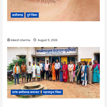
छत्तीसगढ़
दुर्ग जिला
CG : 8 परिवारों के 2 दर्जन से अधिक लोग पीलिया-
टाइफाइड से बीमार…
lokesh sharma
August 9, 2026
DPR छत्तीसगढ समाचार
महासमुन्द जिला
CG : ग्राम पंचायत मुढ़ीपार अंतर्गत विशेष ग्राम सभा में