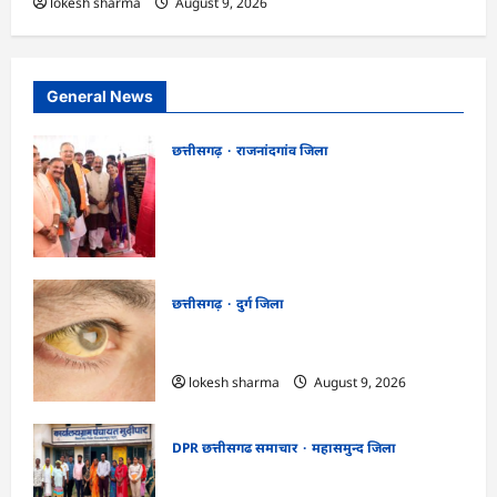
lokesh sharma
August 9, 2026
General News
छत्तीसगढ़
राजनांदगांव जिला
राजनांदगांव को ₹43.61 करोड़ की बड़ी सौगात:
प्रदेश का सबसे बड़ा 2000 सीटर ऑडिटोरियम
बनेगा, डॉ. रमन सिंह-अरुण साव ने किया
भूमिपूजन
kadwaghut
August 9, 2026
छत्तीसगढ़
दुर्ग जिला
CG : 8 परिवारों के 2 दर्जन से अधिक लोग
पीलिया-टाइफाइड से बीमार…
lokesh sharma
August 9, 2026
DPR छत्तीसगढ समाचार
महासमुन्द जिला
CG : ग्राम पंचायत मुढ़ीपार अंतर्गत विशेष ग्राम