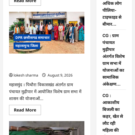
Read
Read More
अधिक लोग
more
about
पीलिया-
CG
:
टाइफाइड से
8
बीमार…
परिवारों
के
2
CG : ग्राम
DPR छत्तीसगढ समाचार
दर्जन
से
पंचायत
महासमुन्द जिला
अधिक
मुढ़ीपार
लोग
पीलिया-
अंतर्गत विशेष
टाइफाइड
CG : ग्राम पंचायत मुढ़ीपार अंतर्गत विशेष ग्राम
ग्राम सभा में
से
बीमार…
सभा में योजनाओं का सामाजिक अंकेक्षण…
योजनाओं का
lokesh sharma
August 9, 2026
सामाजिक
अंकेक्षण…
महासमुंद । पिथौरा विकासखंड अंतर्गत ग्राम
पंचायत मुढ़ीपार में आयोजित विशेष ग्राम सभा में
CG :
शासन की योजनाओं...
आकाशीय
बिजली का
Read
Read More
more
कहर, खेत से
about
CG
लौट रही
:
महिला की
ग्राम
पंचायत