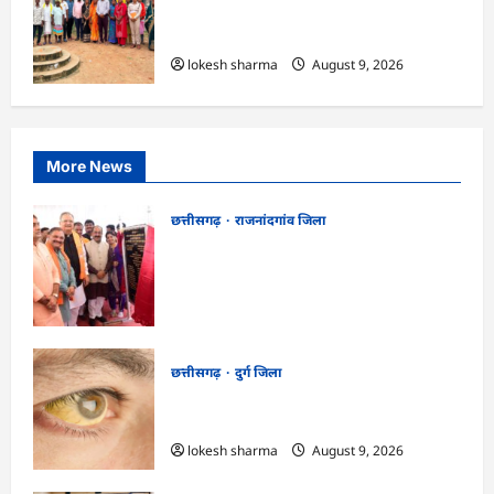
CG : ग्राम पंचायत मुढ़ीपार अंतर्गत विशेष ग्राम
सभा में योजनाओं का सामाजिक अंकेक्षण…
lokesh sharma
August 9, 2026
More News
छत्तीसगढ़
राजनांदगांव जिला
राजनांदगांव को ₹43.61 करोड़ की बड़ी सौगात:
प्रदेश का सबसे बड़ा 2000 सीटर ऑडिटोरियम
बनेगा, डॉ. रमन सिंह-अरुण साव ने किया
भूमिपूजन
kadwaghut
August 9, 2026
छत्तीसगढ़
दुर्ग जिला
CG : 8 परिवारों के 2 दर्जन से अधिक लोग
पीलिया-टाइफाइड से बीमार…
lokesh sharma
August 9, 2026