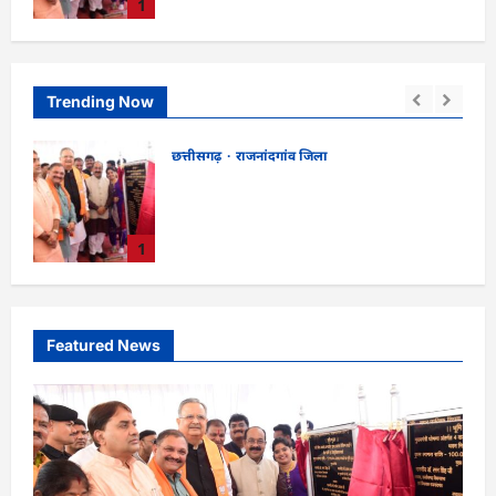
1
भूमिपूजन
kadwaghut
August 9, 2026
Trending Now
छत्तीसगढ़
दुर्ग जिला
ौगात:
CG : 8 परिवारों के 2 दर्जन से अधिक लोग
रियम
पीलिया-टाइफाइड से बीमार…
lokesh sharma
August 9, 2026
2
Featured News