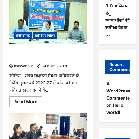
CG
:
3.0 अभियान
कलेक्टर
हेतु
के
मार्गदर्शन
न्यायाधीशों की
में
छह
समीक्षा बैठक
गांवों
…
छत्तीसगढ़
कोरिया जिला
तक
पहुंची
हस्तशिल्प
विकास
CG : 15 अगस्त को जिलेभर में आयोजित होगा
योजनाएं
…
‘उल्लास महा-चौपाल …
Recent
kadwaghut
August 8, 2026
Comments
कोरिया । राज्य साक्षरता मिशन प्राधिकरण के
निर्देशानुसार वर्ष 2026-27 में प्रदेश को शत-
A
प्रतिशत साक्षर बनाने के...
WordPress
Commenter
Read
Read More
on
Hello
more
about
world!
CG
:
15
अगस्त
को
जिलेभर