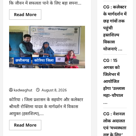
कि जीवन में सफलता पाने के लिए बड़ा सपना...
CG : कलेक्टर
Read
के मार्गदर्शन में
Read More
more
छह गांवों तक
about
CG
पहुंची
:
हस्तशिल्प
अच्छा
और
विकास
बड़ा
सोचो,
योजनाएं …
लक्ष्य
हासिल
छत्तीसगढ़
कोरिया जिला
CG : 15
करने
के
अगस्त को
लिए
जुनून
जिलेभर में
CG : कलेक्टर के मार्गदर्शन में छह गांवों तक
जरूरी
आयोजित
:
पहुंची हस्तशिल्प विकास योजनाएं …
कलेक्टर
होगा ‘उल्लास
kadwaghut
August 8, 2026
…
महा-चौपाल
कोरिया । जिला प्रशासन के सहयोग और कलेक्टर
…
श्रीमती रोक्तिमा यादव के मार्गदर्शन में विकास
आयुक्त (हस्तशिल्प),...
CG : नेशनल
लोक अदालत
Read
Read More
एवं ‘मध्यस्थता
more
about
राष्ट्र के लिए‘