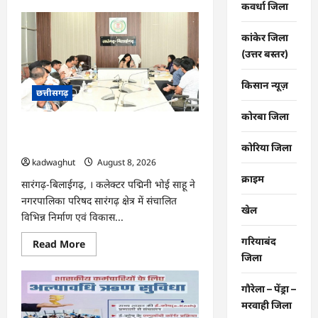
about
कवर्धा जिला
CG
:
राष्ट्रीय
कांकेर जिला
हथकरघा
दिवस
(उत्तर बस्तर)
पर
विशेष
आयोजन
किसान न्यूज़
छत्तीसगढ़
…
कोरबा जिला
CG : सारंगढ़ नगरपालिका के विकास कार्यों का
कलेक्टर ने की समीक्षा …
कोरिया जिला
kadwaghut
August 8, 2026
क्राइम
सारंगढ़-बिलाईगढ़, । कलेक्टर पद्मिनी भोई साहू ने
नगरपालिका परिषद सारंगढ़ क्षेत्र में संचालित
खेल
विभिन्न निर्माण एवं विकास...
गरियाबंद
Read
Read More
more
जिला
about
CG
:
गौरेला – पेंड्रा –
सारंगढ़
नगरपालिका
मरवाही जिला
के