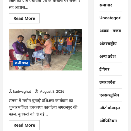
जिले की ग्राम पंचायतों एवं कार्यस्थलों पर रोजगार
समाचार
सह आवास...
Read
Uncategorized
Read More
more
about
CG
अजब – गजब
:
ग्राम
पंचायतों
अंतरराष्ट्रीय
में
रोजगार
सह
अन्य प्रदेश
आवास
छत्तीसगढ़
दिवस
आयोजित
ई पेपर
…
CG : राष्ट्रीय हथकरघा दिवस पर विशेष
उत्तर प्रदेश
आयोजन …
kadwaghut
August 8, 2026
एक्सक्लूसिव
सलना में ‘नवीन बुनाई’ प्रशिक्षण कार्यक्रम का
शुभारंभजिला हथकरघा कार्यालय जगदलपुर की
ऑटोमोबाइल
पहल, बुनकरों को दी गई...
ओपिनियन
Read
Read More
more