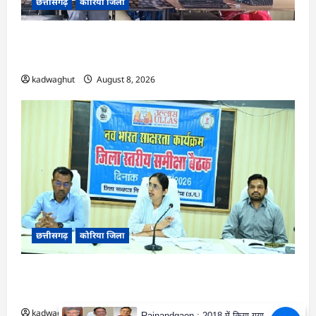
छत्तीसगढ़
कोरिया जिला
CG : कलेक्टर के मार्गदर्शन में छह गांवों तक पहुंची
हस्तशिल्प विकास योजनाएं …
kadwaghut
August 8, 2026
छत्तीसगढ़
कोरिया जिला
CG : 15 अगस्त को जिलेभर में आयोजित होगा ‘उल्लास
महा-चौपाल …
kadwaghut
August 8, 2026
Rajnandgaon : 2018 में किया गया