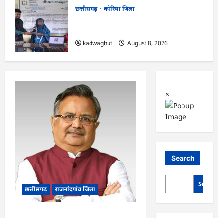
छत्तीसगढ़
कोरिया जिला
CG : कलेक्टर के मार्गदर्शन में छह गांवों तक
पहुंची हस्तशिल्प विकास योजनाएं …
kadwaghut
August 8, 2026
×
Search
Searc
छत्तीसगढ़
राजनांदगांव जिला
Rajnandgaon: विधानसभा अध्यक्ष डॉ. रमन