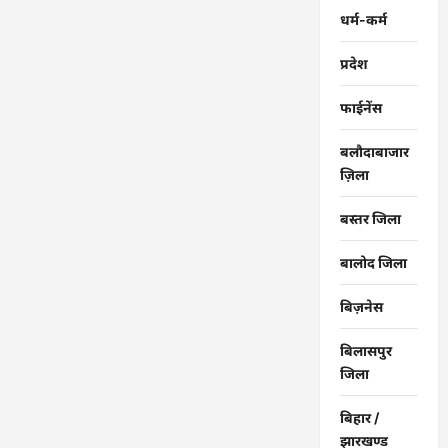
अल्पावधि
धर्म-कर्म
ऋण
…
प्रदेश
फाईनेंस
बलौदाबाजार
ज़िला
बस्तर जिला
बालोद जिला
बिज़नेस
बिलासपुर
जिला
बिहार /
झारखण्ड