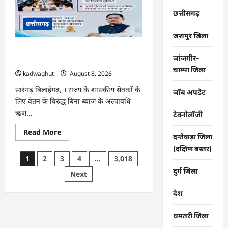
विकास
कार्यों
छत्तीसगढ़
का
छत्तीसगढ़
कलेक्टर
ने
जशपुर जिला
की
समीक्षा
CG : वेतन के आधार पर सरकारीकर्मियों को
…
जांजगीर-
मिलेगा बिना ब्याज अल्पावधि ऋण …
चाम्पा जिला
kadwaghut
August 8, 2026
सारंगढ़ बिलाईगढ़, । राज्य के शासकीय सेवकों के
जॉब अपडेट
लिए वेतन के विरुद्ध बिना ब्याज के अल्पावधि
ऋण...
टेक्नोलॉजी
Read
Read More
दन्तेवाड़ा जिला
more
about
(दक्षिण बस्तर)
CG
Posts
1
2
3
4
…
3,018
:
वेतन
दुर्ग जिला
pagination
Next
के
आधार
पर
देश
सरकारीकर्मियों
को
मिलेगा
धमतरी जिला
बिना
ब्याज