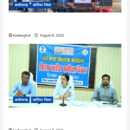
छत्तीसगढ़
कोरिया जिला
CG : कलेक्टर के मार्गदर्शन में छह गांवों तक पहुंची
हस्तशिल्प विकास योजनाएं …
kadwaghut
August 8, 2026
छत्तीसगढ़
कोरिया जिला
CG : 15 अगस्त को जिलेभर में आयोजित होगा ‘उल्लास
महा-चौपाल …