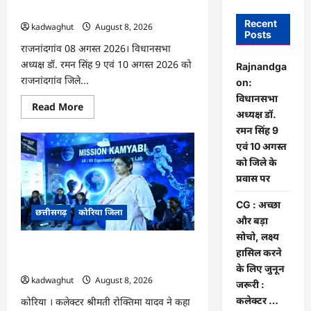
सिंह 9 एवं 10 अगस्त को जिले के प्रवास पर
Recent
kadwaghut
August 8, 2026
Posts
राजनांदगांव 08 अगस्त 2026। विधानसभा
अध्यक्ष डॉ. रमन सिंह 9 एवं 10 अगस्त 2026 को
Rajnandga
राजनांदगांव जिले...
on:
विधानसभा
Read
Read More
अध्यक्ष डॉ.
more
about
रमन सिंह 9
Rajnandgaon:
विधानसभा
एवं 10 अगस्त
अध्यक्ष
को जिले के
डॉ.
रमन
प्रवास पर
सिंह
9
एवं
CG : अच्छा
छत्तीसगढ़
कोरिया जिला
10
और बड़ा
अगस्त
को
सोचो, लक्ष्य
जिले
CG : अच्छा और बड़ा सोचो, लक्ष्य हासिल करने
के
हासिल करने
प्रवास
के लिए जुनून जरूरी : कलेक्टर …
के लिए जुनून
पर
kadwaghut
August 8, 2026
जरूरी :
कलेक्टर …
कोरिया । कलेक्टर श्रीमती रोक्तिमा यादव ने कहा