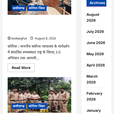
में
Archives
आयोजित
छत्तीसगढ़
कोरिया जिला
होगा
‘उल्लास
August
महा-
चौपाल
2026
CG : नेशनल लोक अदालत एवं ‘मध्यस्थता राष्ट्र
…
के लिए‘ 3.0 अभियान हेतु न्यायाधीशों की
July 2026
समीक्षा बैठक …
kadwaghut
August 8, 2026
June 2026
कोरिया । माननीय सर्वाेच्च न्यायालय के मार्गदर्शन
में संचालित श्मध्यस्थता राष्ट्र के लिएश् 3.0
May 2026
अभियान तथा आगामी...
April 2026
Read
Read More
more
about
March
CG
:
2026
नेशनल
लोक
अदालत
February
एवं
2026
‘मध्यस्थता
राष्ट्र
छत्तीसगढ़
कोरिया जिला
के
लिए‘
January
3.0