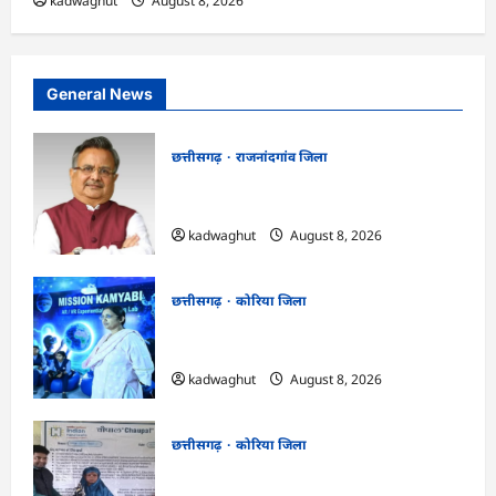
kadwaghut
August 8, 2026
General News
छत्तीसगढ़
राजनांदगांव जिला
Rajnandgaon: विधानसभा अध्यक्ष डॉ. रमन
सिंह 9 एवं 10 अगस्त को जिले के प्रवास पर
kadwaghut
August 8, 2026
छत्तीसगढ़
कोरिया जिला
CG : अच्छा और बड़ा सोचो, लक्ष्य हासिल करने के
लिए जुनून जरूरी : कलेक्टर …
kadwaghut
August 8, 2026
छत्तीसगढ़
कोरिया जिला
CG : कलेक्टर के मार्गदर्शन में छह गांवों तक
पहुंची हस्तशिल्प विकास योजनाएं …