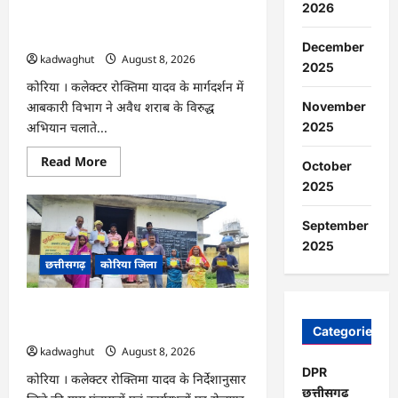
2026
अभियान
CG : अवैध शराब पर आबकारी का शिकंजा,
हेतु
न्यायाधीशों
महुआ शराब व एमपी की अंग्रेजी शराब जब्त …
December
की
kadwaghut
August 8, 2026
समीक्षा
2025
बैठक
…
कोरिया । कलेक्टर रोक्तिमा यादव के मार्गदर्शन में
November
आबकारी विभाग ने अवैध शराब के विरुद्ध
2025
अभियान चलाते...
Read
Read More
October
more
about
2025
CG
:
अवैध
September
शराब
2025
पर
आबकारी
छत्तीसगढ़
कोरिया जिला
का
शिकंजा,
महुआ
शराब
CG : ग्राम पंचायतों में रोजगार सह आवास
व
दिवस आयोजित …
Categories
एमपी
की
kadwaghut
August 8, 2026
अंग्रेजी
शराब
DPR
कोरिया । कलेक्टर रोक्तिमा यादव के निर्देशानुसार
जब्त
छत्तीसगढ
…