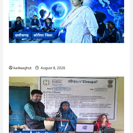
छत्तीसगढ़
कोरिया जिला
CG : अच्छा और बड़ा सोचो, लक्ष्य हासिल करने के लिए
जुनून जरूरी : कलेक्टर …
kadwaghut
August 8, 2026