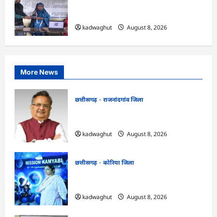
CG : कलेक्टर के मार्गदर्शन में छह गांवों तक
पहुंची हस्तशिल्प विकास योजनाएं …
kadwaghut
August 8, 2026
More News
छत्तीसगढ़
राजनांदगांव जिला
Rajnandgaon: विधानसभा अध्यक्ष डॉ. रमन
सिंह 9 एवं 10 अगस्त को जिले के प्रवास पर
kadwaghut
August 8, 2026
छत्तीसगढ़
कोरिया जिला
CG : अच्छा और बड़ा सोचो, लक्ष्य हासिल करने के
लिए जुनून जरूरी : कलेक्टर …
kadwaghut
August 8, 2026