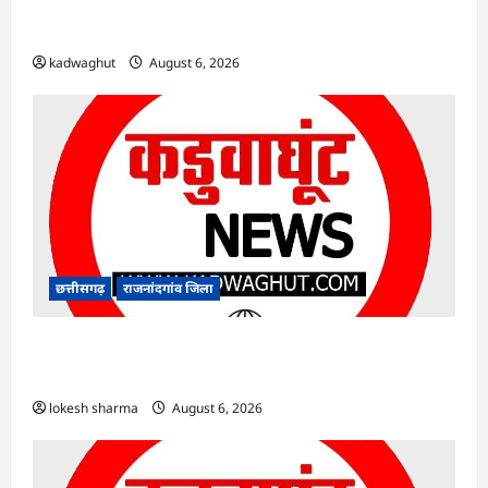
Rajnandgaon : समाजसेवी, भाजपा नेता एवं कवि
भीखम गांधी का निधन, क्षेत्र में शोक की लहर
kadwaghut
August 6, 2026
छत्तीसगढ़
राजनांदगांव जिला
राजनांदगांव : आयुष पॉलीक्लिनिक परिसर में हरियाली
लाने मेयर ने रोपे पौधे…
lokesh sharma
August 6, 2026