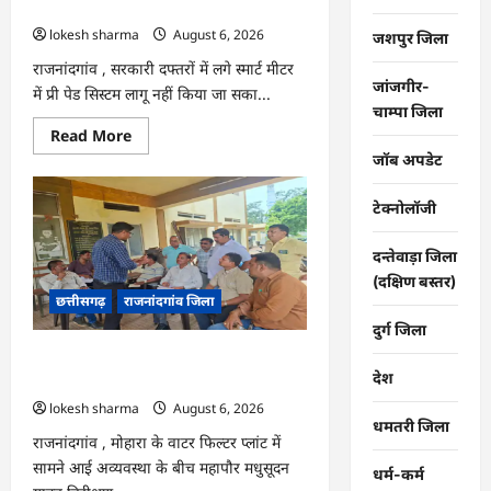
कंपनी…
lokesh sharma
August 6, 2026
जशपुर जिला
राजनांदगांव , सरकारी दफ्तरों में लगे स्मार्ट मीटर
जांजगीर-
में प्री पेड सिस्टम लागू नहीं किया जा सका...
चाम्पा जिला
Read
Read More
more
जॉब अपडेट
about
राजनांदगांव
:
टेक्नोलॉजी
107
करोड़
बकाया,
दन्तेवाड़ा जिला
प्री-
पेड
(दक्षिण बस्तर)
व्यवस्था
छत्तीसगढ़
राजनांदगांव जिला
में
3
दुर्ग जिला
माह
का
राजनांदगांव : महापौर ने फिल्टर प्लांट संचालक
एडवांस
देश
लेगी
से कहा- व्यवस्था दुरुस्त करें…
बिजली
lokesh sharma
August 6, 2026
कंपनी…
धमतरी जिला
राजनांदगांव , मोहारा के वाटर फिल्टर प्लांट में
सामने आई अव्यवस्था के बीच महापौर मधुसूदन
धर्म-कर्म