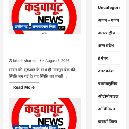
:
युवक
Uncategorized
पर
चाकू
से
अजब – गजब
जानलेवा
हमला,
छत्तीसगढ़
राजनांदगांव जिला
चार
अंतरराष्ट्रीय
आरोपी
गिरफ्तार…
राजनांदगांव : 7 दिन और थमी रहेगी बारिश,
अन्य प्रदेश
नए सिस्टम का इंतजार, तापमान और उमस
बढ़ी…
ई पेपर
lokesh sharma
August 6, 2026
सावन की शुरुआत के साथ ही मानसून ब्रेक की
उत्तर प्रदेश
स्थिति बन गई है। यह स्थिति तब बनती...
एक्सक्लूसिव
Read
Read More
more
about
ऑटोमोबाइल
राजनांदगांव
:
7
ओपिनियन
दिन
और
थमी
कवर्धा जिला
रहेगी
बारिश,
छत्तीसगढ़
राजनांदगांव जिला