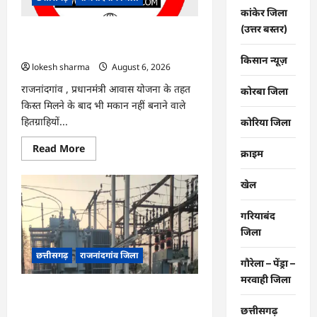
नए
कांकेर जिला
सिस्टम
का
(उत्तर बस्तर)
इंतजार,
राजनांदगांव : किस्त लेकर नहीं बनाया आवास
तापमान
145 हितग्राहियों से होगी वसूली…
और
किसान न्यूज़
उमस
lokesh sharma
August 6, 2026
बढ़ी…
राजनांदगांव , प्रधानमंंत्री आवास योजना के तहत
कोरबा जिला
किस्त मिलने के बाद भी मकान नहीं बनाने वाले
हितग्राहियों...
कोरिया जिला
Read
Read More
क्राइम
more
about
राजनांदगांव
खेल
:
किस्त
लेकर
गरियाबंद
नहीं
बनाया
जिला
आवास
145
छत्तीसगढ़
राजनांदगांव जिला
हितग्राहियों
गौरेला – पेंड्रा –
से
होगी
मरवाही जिला
वसूली…
राजनांदगांव : 107 करोड़ बकाया, प्री-पेड
व्यवस्था में 3 माह का एडवांस लेगी बिजली
छत्तीसगढ़