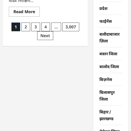
यादव निरीक्षण...
प्रदेश
Read
Read More
more
about
फाईनेंस
राजनांदगांव
Posts
1
2
3
4
…
3,007
:
महापौर
बलौदाबाजार
pagination
Next
ने
फिल्टर
ज़िला
प्लांट
संचालक
से
बस्तर जिला
कहा-
व्यवस्था
दुरुस्त
बालोद जिला
करें…
बिज़नेस
बिलासपुर
जिला
बिहार /
झारखण्ड