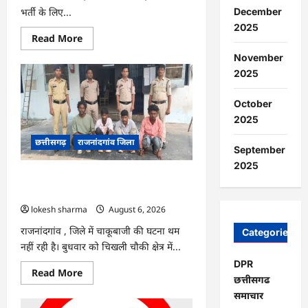
भर्ती के लिए...
December
2025
Read
Read More
more
about
November
राजनांदगांव
2025
:
सीधी
भर्ती
October
के
लिए
2025
जारी
विज्ञापन
छत्तीसगढ़
राजनांदगांव जिला
में
September
संशोधन…
2025
राजनांदगांव : युवक पर चाकू से जानलेवा
हमला, चार आरोपी गिरफ्तार…
lokesh sharma
August 6, 2026
राजनांदगांव , जिले में चाकूबाजी की घटना थम
Categories
नहीं रही है। बुधवार को चिखली चौकी क्षेत्र में...
DPR
Read
Read More
छत्तीसगढ
more
about
समाचार
राजनांदगांव