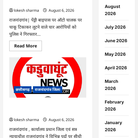
गिरफ्तार…
August
lokesh sharma
August 6, 2026
2026
राजनांदगांव| पेंड्री बाइपास पर ऑटो चालक पर
चाकू टिकाकर लूटने वाले चार आरोपियों को
July 2026
पुलिस ने गिरफ्तार...
June 2026
Read
Read More
more
about
May 2026
राजनांदगांव
:
ऑटो
April 2026
चालक
को
लूटने
March
वाले
4
2026
छत्तीसगढ़
राजनांदगांव जिला
गिरफ्तार…
February
राजनांदगांव : सीधी भर्ती के लिए जारी विज्ञापन
2026
में संशोधन…
lokesh sharma
August 6, 2026
January
राजनांदगांव , कार्यालय प्रधान जिला एवं सत्र
2026
न्यायाधीश राजनांदगांव ने विभिन्न पदों पर सीधी