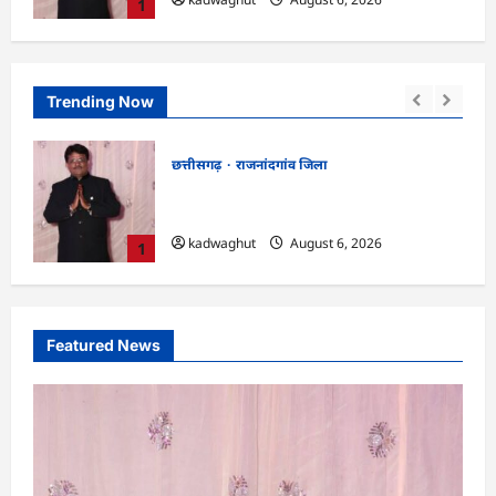
1
Trending Now
छत्तीसगढ़
राजनांदगांव जिला
 में
Rajnandgaon : समाजसेवी, भाजपा नेता एवं
कवि भीखम गांधी का निधन, क्षेत्र में शोक की लहर
kadwaghut
August 6, 2026
1
Featured News