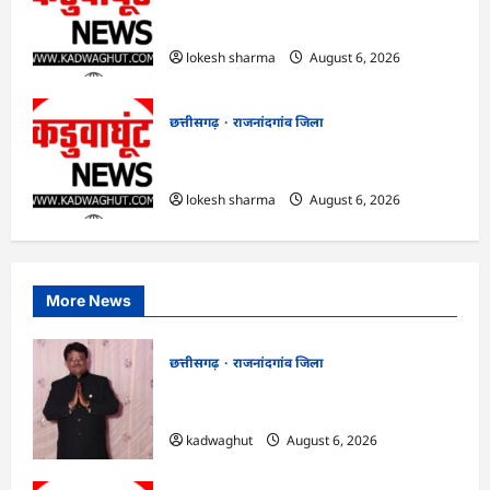
राजनांदगांव : आयुष पॉलीक्लिनिक परिसर में
हरियाली लाने मेयर ने रोपे पौधे…
lokesh sharma
August 6, 2026
छत्तीसगढ़
राजनांदगांव जिला
राजनांदगांव : कुर्सी पर 3 साल से ज्यादा नहीं
टिकेंगे अफसर-कर्मचारी…
lokesh sharma
August 6, 2026
More News
छत्तीसगढ़
राजनांदगांव जिला
Rajnandgaon : समाजसेवी, भाजपा नेता एवं
कवि भीखम गांधी का निधन, क्षेत्र में शोक की लहर
kadwaghut
August 6, 2026