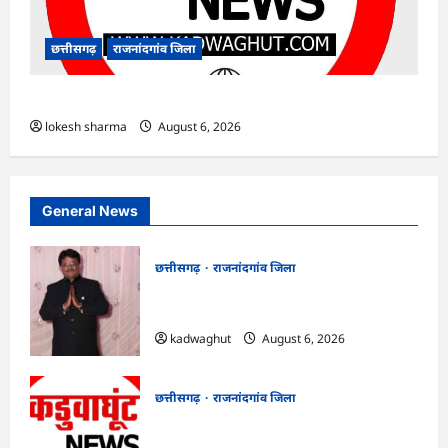
छत्तीसगढ़
राजनांदगांव जिला
राजनांदगांव : ऑटो चालक को लूटने वाले 4 गिरफ्तार…
lokesh sharma
August 6, 2026
General News
छत्तीसगढ़
राजनांदगांव जिला
Rajnandgaon : समाजसेवी, भाजपा नेता एवं
कवि भीखम गांधी का निधन, क्षेत्र में शोक की लहर
kadwaghut
August 6, 2026
छत्तीसगढ़
राजनांदगांव जिला
राजनांदगांव : आयुष पॉलीक्लिनिक परिसर में
हरियाली लाने मेयर ने रोपे पौधे…