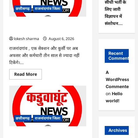
सीधी भर्ती के
हरियाली
लाने
छत्तीसगढ़
राजनांदगांव जिला
लिए जारी
मेयर
ने
विज्ञापन में
रोपे
संशोधन…
पौधे…
राजनांदगांव : कुर्सी पर 3 साल से ज्यादा नहीं
टिकेंगे अफसर-कर्मचारी…
lokesh sharma
August 6, 2026
राजनांदगांव , एक सेक्शन और कुर्सी पर अब
Recent
अफसर और कर्मचारी तीन साल से ज्यादा नहीं
Comments
टिकेंगे।...
A
Read
Read More
more
WordPress
about
Commenter
राजनांदगांव
:
on
Hello
कुर्सी
पर
world!
3
साल
से
ज्यादा
छत्तीसगढ़
राजनांदगांव जिला
नहीं
टिकेंगे
अफसर-
Archives
कर्मचारी…
राजनांदगांव : ऑटो चालक को लूटने वाले 4