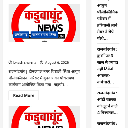
about
Rajnandgaon
आयुष
:
पॉलीक्लिनिक
समाजसेवी,
भाजपा
परिसर में
नेता
हरियाली लाने
एवं
कवि
मेयर ने रोपे
भीखम
छत्तीसगढ़
राजनांदगांव जिला
गांधी
पौधे…
का
निधन,
राजनांदगांव :
क्षेत्र
राजनांदगांव : आयुष पॉलीक्लिनिक परिसर में
में
हरियाली लाने मेयर ने रोपे पौधे…
कुर्सी पर 3
शोक
की
साल से ज्यादा
lokesh sharma
August 6, 2026
लहर
नहीं टिकेंगे
राजनांदगांव| दीनदयाल नगर चिखली स्थित आयुष
अफसर-
पॉलीक्लिनिक परिसर में बुधवार को पौधरोपण
कर्मचारी…
कार्यक्रम आयोजित किया गया। महापौर...
राजनांदगांव :
Read
Read More
more
ऑटो चालक
about
को लूटने वाले
राजनांदगांव
:
4 गिरफ्तार…
आयुष
पॉलीक्लिनिक
परिसर
राजनांदगांव :
में