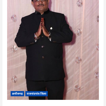
छत्तीसगढ़
राजनांदगांव जिला