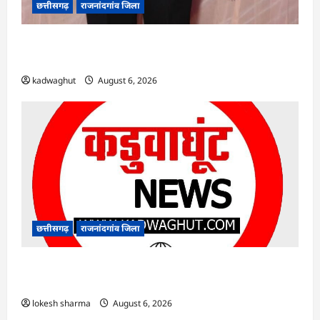
छत्तीसगढ़
राजनांदगांव जिला
Rajnandgaon : समाजसेवी, भाजपा नेता एवं कवि
भीखम गांधी का निधन, क्षेत्र में शोक की लहर
kadwaghut
August 6, 2026
छत्तीसगढ़
राजनांदगांव जिला
राजनांदगांव : आयुष पॉलीक्लिनिक परिसर में हरियाली
लाने मेयर ने रोपे पौधे…
lokesh sharma
August 6, 2026