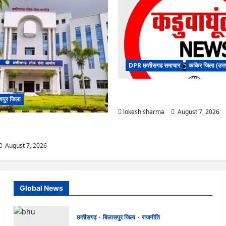
DPR छत्तीसगढ समाचार
कांकेर जिला (उत्
CG : ग्राम पंचायत भैंसासुर में नवीन आधार के
यपुर जिला
शुभारंभ
lokesh sharma
August 7, 2026
ल्ट में ‘न्यूज़’, ‘स्पेस रानी’ और ‘हे राम’ जैसे
योग ने दी सफाई
August 7, 2026
Global News
छत्तीसगढ़
बिलासपुर जिला
राजनीति