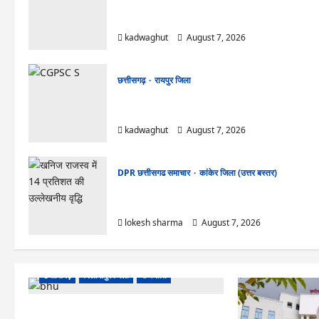
CG News: पाटन सीट पर फंसे भूपेश बघेल! सुप्रीम
कोर्ट ने हाईकोर्ट के फैसले में दखल से किया इनकार
kadwaghut
August 7, 2026
छत्तीसगढ़
रायपुर जिला
CGPSC SI भर्ती रिजल्ट में ‘न्यूज़’, ‘स्पेस रानी’ और ‘हे
राम’ जैसे नामों पर बवाल, आयोग ने दी सफाई
kadwaghut
August 7, 2026
DPR छत्तीसगढ समाचार
कांकेर जिला (उत्तर बस्तर)
CG : ग्राम पंचायत भैंसासुर में नवीन आधार केंद्र का हुआ
शुभारंभ
lokesh sharma
August 7, 2026
छत्तीसगढ़
बिलासपुर जिला
राजनीति
CG News: पाटन सीट पर फंसे भूपेश बघेल! सुप्रीम