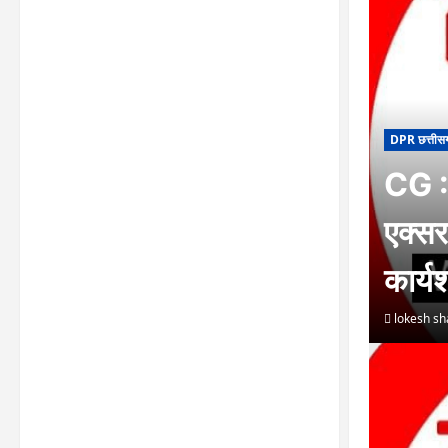
DPR छत्तीस
CG : 
एक्सर
कार्
lokesh s