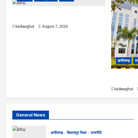
CG News: पाटन सीट पर फंसे भूपेश बघेल! सुप्रीम कोर्ट ने
हाईकोर्ट के फैसले में दखल से किया इनकार
kadwaghut
August 7, 2026
छत्तीसगढ़
रा
CGPSC SI भर्ती रिज
नामों पर बवाल, आ
kadwaghut
General News
छत्तीसगढ़
बिलासपुर जिला
राजनीति