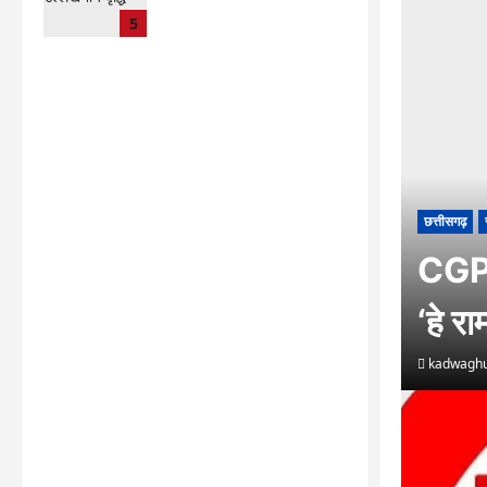
CG : 15 अगस्त को जिले में
5
आजादी का जश्न साक्षरता के
उल्लास के रूप में मनाया जाएगा
lokesh sharma
August
7, 2026
छत्तीसगढ़
CGPSC
‘हे र
kadwaghu