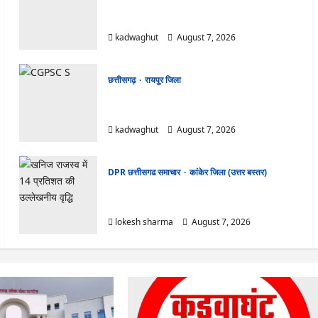
CG News: पाटन सीट पर फंसे भूपेश बघेल! सुप्रीम
कोर्ट ने हाईकोर्ट के फैसले में दखल से किया इनकार
kadwaghut
August 7, 2026
छत्तीसगढ़
रायपुर जिला
CGPSC SI भर्ती रिजल्ट में ‘न्यूज़’, ‘स्पेस रानी’ और ‘हे
राम’ जैसे नामों पर बवाल, आयोग ने दी सफाई
kadwaghut
August 7, 2026
DPR छत्तीसगढ समाचार
कांकेर जिला (उत्तर बस्तर)
CG : ग्राम पंचायत भैंसासुर में नवीन आधार केंद्र का हुआ
शुभारंभ
lokesh sharma
August 7, 2026