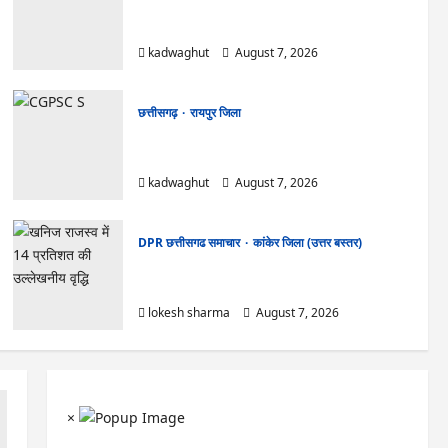
CG News: पाटन सीट पर फंसे भूपेश बघेल! सुप्रीम
कोर्ट ने हाईकोर्ट के फैसले में दखल से किया इनकार
kadwaghut
August 7, 2026
छत्तीसगढ़
रायपुर जिला
CGPSC SI भर्ती रिजल्ट में ‘न्यूज़’, ‘स्पेस रानी’ और ‘हे
राम’ जैसे नामों पर बवाल, आयोग ने दी सफाई
kadwaghut
August 7, 2026
DPR छत्तीसगढ समाचार
कांकेर जिला (उत्तर बस्तर)
CG : ग्राम पंचायत भैंसासुर में नवीन आधार केंद्र का हुआ
शुभारंभ
lokesh sharma
August 7, 2026
×