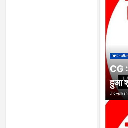
DPR छत्तीस
CG : 
हुआ श
lokesh s