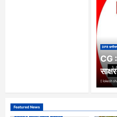
DPR छत्तीस
CG : 
साक्ष
lokesh s
Featured News
छत्तीसगढ़
बिलासपुर जिला
राजनीति