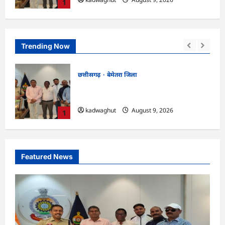
1
Trending Now
छत्तीसगढ़
बेमेतरा जिला
कता
CG : राष्ट्रीय स्तर पर बेमेतरा का गौरव बढ़ाने वाले
उत्कृष्ट खिलाड़ियों का सम्मान…
kadwaghut
August 9, 2026
1
Featured News