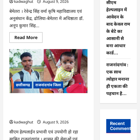
kadwaghut
August 9, 2026
सीएम
हेल्पलाइन में
बेमेतरा । रेवेन्द्र सिंह वर्मा कृषि महाविद्यालय एवं
आवेदन के
अनुसंधान केंद्र, ढोलिया-बेमेतरा में अधिष्ठाता डॉ.
बाद केवल राम
अनूप कुमार सिंह...
के बेटे का
Read
Read More
आसानी से
more
बना आधार
about
CG
कार्ड…
:
पर्यावरण
संरक्षण
राजनांदगांव :
एवं
एक साथ
आपदा
प्रबंधन
त्योहार मनाना
पर
छत्तीसगढ़
राजनांदगांव जिला
एक
ही एकता की
दिवसीय
पहचान है…
कार्यशाला
आयोजित…
राजनांदगांव : सीएम हेल्पलाइन में आवेदन के
बाद केवल राम के बेटे का आसानी से बना
आधार कार्ड…
kadwaghut
August 9, 2026
Recent
Comments
सीएम हेल्पलाईन प्रभावी एवं उपयोगी हो रहा
साबित राजनांदगांव । शासन की सेवाओं एवं