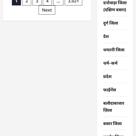
Posts
1
2
3
4
…
3,021
:
दन्तेवाड़ा जिला
ओपीडी
pagination
Next
(दक्षिण बस्तर)
और
दवा
काउंटर
पर
दुर्ग जिला
लंबी
कतार,
स्टाफ
देश
बढ़ाएं…
धमतरी जिला
धर्म-कर्म
प्रदेश
फाईनेंस
बलौदाबाजार
ज़िला
बस्तर जिला