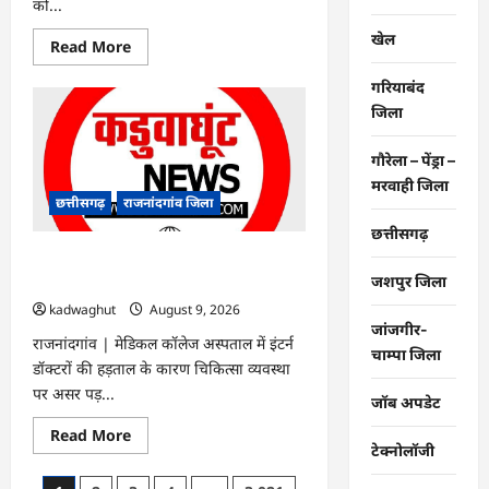
को...
खेल
Read
Read More
more
about
गरियाबंद
राजनांदगांव
:
जिला
धीमी
मरम्मत
होने
गौरेला – पेंड्रा –
से
ग्रामीण
मरवाही जिला
कीचड़
छत्तीसगढ़
राजनांदगांव जिला
और
धूल
छत्तीसगढ़
से
परेशान…
राजनांदगांव : ओपीडी और दवा काउंटर पर लंबी
जशपुर जिला
कतार, स्टाफ बढ़ाएं…
kadwaghut
August 9, 2026
जांजगीर-
राजनांदगांव | मेडिकल कॉलेज अस्पताल में इंटर्न
चाम्पा जिला
डॉक्टरों की हड़ताल के कारण चिकित्सा व्यवस्था
पर असर पड़...
जॉब अपडेट
Read
Read More
more
टेक्नोलॉजी
about
राजनांदगांव