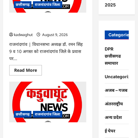
में
छत्तीसगढ़
राजनांदगांव जिला
2025
पकड़े
गए
312
यात्री…
राजनांदगांव : विधानसभा अध्यक्ष डॉ. रमन सिंह
आज-कल जिले के प्रवास पर…
Categories
kadwaghut
August 9, 2026
राजनांदगांव | विधानसभा अध्यक्ष डॉ. रमन सिंह
DPR
9 व 10 अगस्त को राजनांदगांव जिले के प्रवास
छत्तीसगढ
पर...
समाचार
Read
Read More
more
Uncategorized
about
राजनांदगांव
:
अजब – गजब
विधानसभा
अध्यक्ष
डॉ.
अंतरराष्ट्रीय
रमन
सिंह
आज-
छत्तीसगढ़
राजनांदगांव जिला
कल
अन्य प्रदेश
जिले
के
प्रवास
राजनांदगांव : 221 केस में जब्त 24 लाख की
ई पेपर
पर…
3610 लीटर शराब नष्ट की गई…