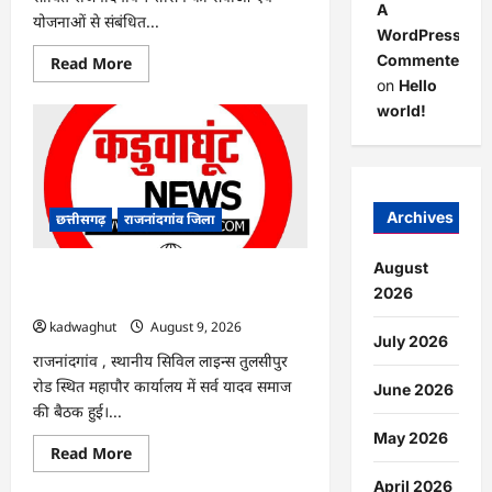
A
योजनाओं से संबंधित...
WordPress
Commenter
Read
Read More
more
on
Hello
about
राजनांदगांव
world!
:
सीएम
हेल्पलाइन
में
आवेदन
के
बाद
Archives
छत्तीसगढ़
राजनांदगांव जिला
केवल
राम
के
August
बेटे
राजनांदगांव : एक साथ त्योहार मनाना ही
का
2026
एकता की पहचान है…
आसानी
से
kadwaghut
August 9, 2026
बना
July 2026
आधार
राजनांदगांव , स्थानीय सिविल लाइन्स तुलसीपुर
कार्ड…
रोड स्थित महापौर कार्यालय में सर्व यादव समाज
June 2026
की बैठक हुई।...
May 2026
Read
Read More
more
about
April 2026