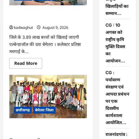
बढ़ाने
वाले
खिलाड़ियों का
उत्कृष्ट
सम्मान…
CG : 10 अगस्त को राष्ट्रीय कृमि मुक्ति दिवस
खिलाड़ियों
का
का आयोजन…
सम्मान…
CG : 10
kadwaghut
August 9, 2026
अगस्त को
जिले के 3.89 लाख बच्चों को खिलाई जाएगी
राष्ट्रीय कृमि
एल्बेन्डाजॉल की दवा बेमेतरा । कलेक्टर प्रतिष्ठा
मुक्ति दिवस
ममगाईं के...
का
आयोजन…
Read
Read More
more
about
CG :
CG
पर्यावरण
:
10
संरक्षण एवं
अगस्त
को
आपदा प्रबंधन
राष्ट्रीय
पर एक
कृमि
मुक्ति
दिवसीय
छत्तीसगढ़
बेमेतरा जिला
दिवस
का
कार्यशाला
आयोजन…
आयोजित…
CG : पर्यावरण संरक्षण एवं आपदा प्रबंधन पर
एक दिवसीय कार्यशाला आयोजित…
राजनांदगांव :