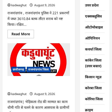
kadwaghut
August 9, 2026
उत्तर प्रदेश
राजनांदगांव , राजनांदगांव पुलिस ने 221 प्रकरणों
एक्सक्लूसिव
में जब्त 3610.84 बल्क लीटर शराब को नष्ट
किया। रक्षित...
ऑटोमोबाइल
Read
Read More
more
ओपिनियन
about
राजनांदगांव
:
कवर्धा जिला
221
केस
में
कांकेर जिला
जब्त
24
(उत्तर बस्तर)
लाख
छत्तीसगढ़
राजनांदगांव जिला
की
3610
किसान न्यूज़
लीटर
शराब
राजनांदगांव : धीमी मरम्मत होने से ग्रामीण
नष्ट
कीचड़ और धूल से परेशान…
कोरबा जिला
की
गई…
kadwaghut
August 9, 2026
कोरिया जिला
राजनांदगांव| भेड़िकला रोड की मरम्मत का काम
धीमी गति से चलने के कारण आसपास के ग्रामीणों
क्राइम