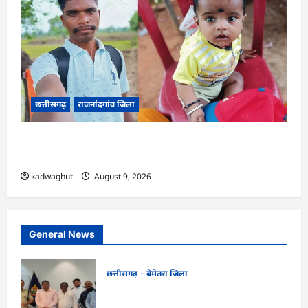
छत्तीसगढ़
राजनांदगांव जिला
राजनांदगांव : सीएम हेल्पलाइन में आवेदन के बाद केवल
राम के बेटे का आसानी से बना आधार कार्ड…
kadwaghut
August 9, 2026
General News
छत्तीसगढ़
बेमेतरा जिला
CG : राष्ट्रीय स्तर पर बेमेतरा का गौरव बढ़ाने वाले
उत्कृष्ट खिलाड़ियों का सम्मान…