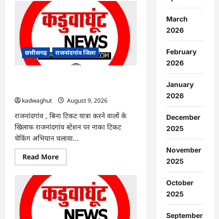
राजनांदगांव
:
एक
March
साथ
त्योहार
2026
मनाना
ही
एकता
February
छत्तीसगढ़
राजनांदगांव जिला
की
2026
पहचान
है…
राजनांदगांव : टिकट चेकिंग : 16 ट्रेनों में पकड़े
January
गए 312 यात्री…
2026
kadwaghut
August 9, 2026
राजनांदगांव , बिना टिकट यात्रा करने वालों के
December
खिलाफ राजनांदगांव स्टेशन पर नाका टिकट
2025
चेकिंग अभियान चलाया...
November
Read
Read More
2025
more
about
राजनांदगांव
October
:
टिकट
2025
चेकिंग
:
16
September
ट्रेनों