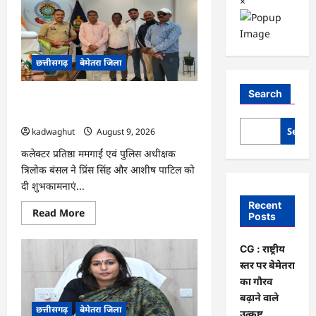
×
छत्तीसगढ़
बेमेतरा जिला
Search
CG : राष्ट्रीय स्तर पर बेमेतरा का गौरव बढ़ाने
वाले उत्कृष्ट खिलाड़ियों का सम्मान…
Searc
kadwaghut
August 9, 2026
कलेक्टर प्रतिष्ठा ममगाईं एवं पुलिस अधीक्षक
त्रिलोक बंसल ने प्रिंस सिंह और आशीष पाटिल को
दी शुभकामनाएं...
Recent
Read
Read More
Posts
more
about
CG
CG : राष्ट्रीय
:
राष्ट्रीय
स्तर पर बेमेतरा
स्तर
पर
का गौरव
बेमेतरा
बढ़ाने वाले
का
छत्तीसगढ़
बेमेतरा जिला
गौरव
उत्कृष्ट